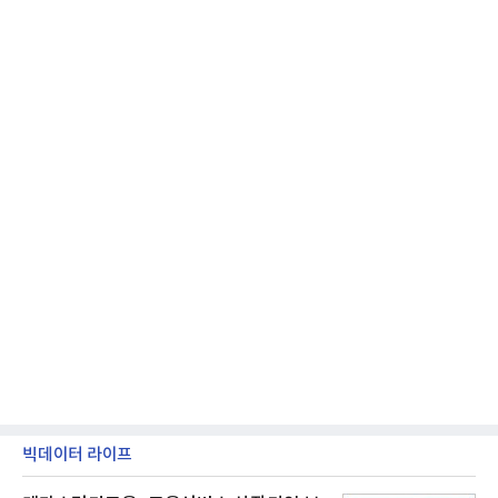
받을 수 있다.LG TV를 구독으로 이용하면 최대 6년까
지 구독 계약기간 내 무상 A/S를 받을 수 있으며, 이사
등으로 이전
빅데이터 라이프