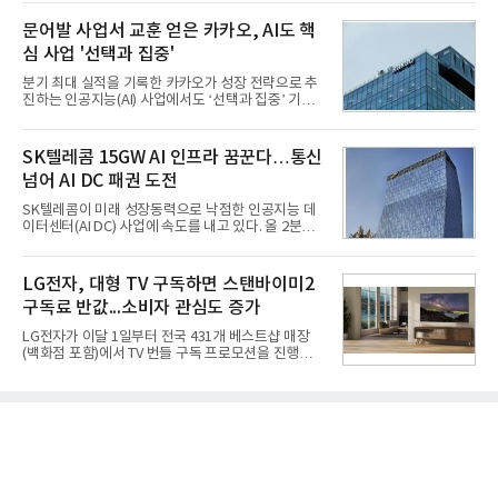
이뤄졌다. 이후 2012년 한국형 구축함(KDX-1) 이상
넷마블은 2분기 매출이 증가했지만 영업이익은 전년
의 함정에 실전 배치됐다.그해 7월 해군은 동해상에서
문어발 사업서 교훈 얻은 카카오, AI도 핵
동기 대
성능 검증을 위해 홍상어 시험발사를 실시했다. 이때
심 사업 '선택과 집중'
홍상어가 목표 지점에서 입수한 후 표적을 타격하지
못하고 물속에서 멈춰버리는 예상 밖의 일이 벌어졌
분기 최대 실적을 기록한 카카오가 성장 전략으로 추
다. 2차 품질확인 사격 시험에서도 만족스러운 결과를
진하는 인공지능(AI) 사업에서도 ‘선택과 집중’ 기조
얻지 못했다. 완벽한 신뢰성 확보를 위해 LIG넥스원은
를 강화하고 있다. 경쟁사들이 AI 데이터센터 등 인프
국방과학연구소(ADD) 테스크포스(TF)와 합심해 본
라 투자에 나서는 것과 달리, 카카오는 ‘카카오톡’이
격적인 개선 작업에 착수했다.홍상어 유도탄의 모든
라는 플랫폼 경쟁력을 활용한 AI 에이전트 서비스에
SK텔레콤 15GW AI 인프라 꿈꾼다…통신
분야를
집중하는 전략이다. 과거 무리한 사업 확장 과정에서
넘어 AI DC 패권 도전
겪었던 시행착오를 되풀이하지 않고 핵심 역량에 집
중하겠다는 취지로 풀이된다.7일 업계에 따르면 카카
SK텔레콤이 미래 성장동력으로 낙점한 인공지능 데
오는 올해 2분기 연결 기준 매출 2조985억원, 영업이
이터센터(AI DC) 사업에 속도를 내고 있다. 올 2분기
익 2770억원을 기록했다. 전년 동기 대비 매출과 영업
AI 데이터센터 매출이 90% 이상 급증한 데 이어, 오
이익은 각각 9%, 36% 증가해 모두 분기 기준 역대
는 2035년까지 총 15GW(기가와트) 규모의 AI DC를
최대치다. 상반기 기준 매출은 4조405억원, 영업이익
구축하겠다는 대형 청사진을 제시하면서다. 이에 따
LG전자, 대형 TV 구독하면 스탠바이미2
은 4884억
라 경쟁 구도 역시 이동통신사인 KT, LG유플러스를
구독료 반값...소비자 관심도 증가
넘어 네이버, 삼성SDS 등 IT 인프라 기업으로 확장되
고 있다.7일 SK텔레콤에 따르면 회사는 올해 2분기
LG전자가 이달 1일부터 전국 431개 베스트샵 매장
연결 기준 매출 4조 3591억원, 영업이익 5660억원을
(백화점 포함)에서 TV 번들 구독 프로모션을 진행하고
기록했다. 매출은 전년 동기 대비 0.5%, 영업이익은
있다. 대형 TV 구독 시 스탠바이미2 구독료를 반값 할
67.3% 증가한 수치다. AI DC 사업의 성장에 더해 수
인해주는 프로모션이다.대상 제품은 65·77·83형 올
익성 중심 경영, 그리고 지난해 발생한 일회성 비용에
레드, 75·86·100형 마이크로 RGB, 75·86형 미니
따른 기저효과가 실
RGB 등 거실용 TV로 인기가 높은 베스트셀러 TV 20
개 모델이며, 동시 구독 계약 시 스탠바이미2(모델명
27LX6TPGA) 구독료를 50% 할인 받을 수 있다. 프로
모션 대상 모델과 혜택, 구독료 등 프로모션 세부 사항
은 베스트샵 판매 매니저에게 문의하면 자세히 안내