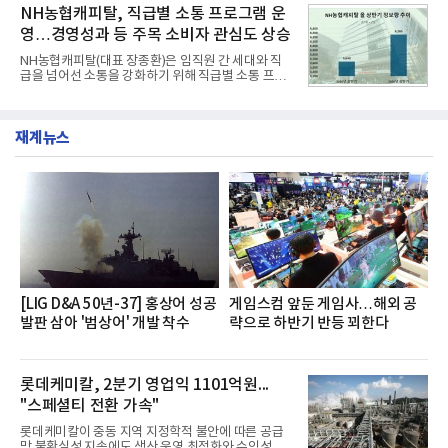
소비자 호응에 힘입어 지난 7월 13일 첫 선을 보인 지
NH농협캐피탈, 직급별 소통 프로그램 운
넘
단 18일 만에 누적 판매량 50만 개를 돌파하는 성과를
영…경영성과 등 주목 소비자 관심도 상승
거두었다.이번 신제품은 개발진이 전국의 닭한마리
전문점을 직접 찾아 다니며 최적의 육수 비율을 완성
NH농협캐피탈(대표 장종환)은 임직원 간 세대와 직
했다. 자극적이지 않으면서도 깊은 닭육수에 마늘의
급을 넘어선 소통을 강화하기 위해 직급별 소통 프로
개운한 풍미를 더했으며, 국물이 잘 배어들면서도 쫄
그램'너하(NH)고, 나하(NH)고, NH GO!'를 지난 27일
깃한 식감이 살아있는 칼국수 면발을 정교하게 구현
부터 30일까지 서울 원센티널 NH농협캐피탈타워 22
했다는게 회사측의 설명이다.실제 현장 시식 행사에
층에서 운영했다고 31일 밝혔다.이번 프로그램은 경
서도
재계뉴스
영지원부 홍보팀과 2026년 새로이(e)＊가 공동 주관
했으며, ▲팀장·부장(7.27), ▲계장·주임(7.28), ▲과
장·차장(7.29), ▲대리(7.30) 등 직급별로 총 4회에 걸
쳐 진행됐다.참고로 새로이(e)는 NH농협캐피탈 MZ
세대들로(과장~계장) 구성된 자율 참여조직으로, 조
직문화 혁신과 업무 효율성 향상을 위한 다양한 활동
을 추진하며,새로운 변화와 이로운 영향력을 조직전
반에 전파하는 역할
[LIG D&A 50년-37] 홍상어 성공
게임스컴 앞둔 게임사…해외 공
발판 삼아 '범상어' 개발 착수
략으로 하반기 반등 꾀한다
롯데케미칼, 2분기 영업익 1101억원...
"스페셜티 전환 가속"
롯데케미칼이 중동 지역 지정학적 불안에 따른 공급
망 불확실성 지속에도 생산 운영 최적화와 수익성 중