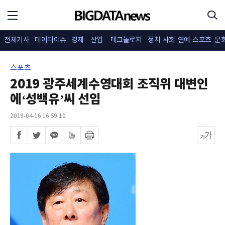
전체기사
데이터이슈
경제
산업
테크놀로지
정치·사회
연예·스포츠
문
스포츠
2019 광주세계수영대회 조직위 대변인
에‘성백유’씨 선임
2019-04-16 16:59:10