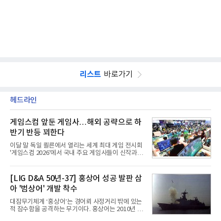
리스트
바로가기
헤드라인
게임스컴 앞둔 게임사…해외 공략으로 하
반기 반등 꾀한다
이달 말 독일 쾰른에서 열리는 세계 최대 게임 전시회
'게임스컴 2026'에서 국내 주요 게임사들이 신작과 글
로벌 전략을 공개한다. 상반기 게임사들의 실적이 업
체별로 엇갈린 가운데 하반기 신작 흥행과 해외 시장
성과가 실적을 좌우할 핵심 변수로 떠오르고 있다.8일
[LIG D&A 50년-37] 홍상어 성공 발판 삼
업계에 따르면 올해 상반기 게임업계는 기업별 성적
아 '범상어' 개발 착수
표가 크게 갈렸다. 대표적으로 크래프톤은 'PUBG: 배
틀그라운드'의 안정적인 성장에 힘입어 상반기 연결
대잠무기체계 ‘홍상어’는 경어뢰 사정거리 밖에 있는
기준 매출 2조6616억원, 영업이익 9725억원으로 역
적 잠수함을 공격하는 무기이다. 홍상어는 2010년 넥
대 최대 실적을 기록했다. 엔씨도 올해 출시한 '아이온
스원퓨처 시절 진해하우스에서 최초 생산돼 전력화가
2' 등에 힘입어 호실적을 거둘 것으로 전망된다.반면