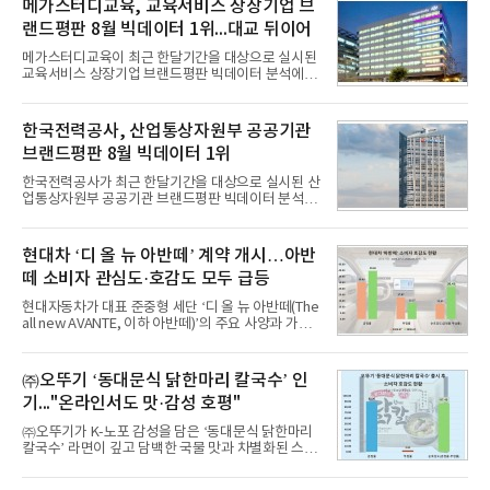
메가스터디교육, 교육서비스 상장기업 브
랜드평판 8월 빅데이터 1위...대교 뒤이어
메가스터디교육이 최근 한달기간을 대상으로 실시된
교육서비스 상장기업 브랜드평판 빅데이터 분석에서
1위를 차지했다. 대교와 디지털대상이 뒤를 이었다.7
일 한국기업평판연구소(소장 구창환)는 국내 교육서
비스 상장기업 브랜드를 대상으로 지난 7월 7일부터
한국전력공사, 산업통상자원부 공공기관
8월 7일까지 수집된 소비자 빅데이터 10,074,233건
브랜드평판 8월 빅데이터 1위
을 분석한 결과, 메가스터디교육이 브랜드평판지수
1,710,926을 기록하며 8월 1위에 올랐다고 밝혔다.
한국전력공사가 최근 한달기간을 대상으로 실시된 산
분석에 활용된 빅데이터는 지난 7월(9,491,206건) 대
업통상자원부 공공기관 브랜드평판 빅데이터 분석에
비 6.14% 증가한 수치로, 교육서비스 상장기업 브랜
서 1위를 차지했다. 한국가스공사와 한국수력원자력
드에 대한 소비자 관심이 확대됐다.연구소에 따르면 8
이 순으로 뒤를 이었다.7일 한국기업평판연구소(소장
월 교육서비스 상장기업 브랜드평판 순위는 메가스터
구창환)는 산업통상자원부 공공기관 41개 브랜드를
현대차 ‘디 올 뉴 아반떼’ 계약 개시…아반
디교육, 대교, 디지
대상으로 지난 7월 7일부터 8월 7일까지 수집된 소비
떼 소비자 관심도·호감도 모두 급등
자 빅데이터 91,102,549건을 분석한 결과, 한국전력
공사가 브랜드평판지수 10,670,633을 기록하며 8월
현대자동차가 대표 준중형 세단 ‘디 올 뉴 아반떼(The
1위에 올랐다고 밝혔다. 분석에 활용된 빅데이터는 지
all new AVANTE, 이하 아반떼)’의 주요 사양과 가격
난 7월(88,893,823건) 대비 2.48% 증가한 수치다.연
을 공개하고 5일부터 계약을 시작한다고 밝혔다.아반
구소에 따르면 8월 산업통상자원부 공공기관 브랜드
떼는 6년 만에 선보이는 8세대 완전변경 모델로, ▲정
평판 30위 순위는 한국전력공사, 한국가스공사, 한국
교한 선과 면을 중심으로 완성한 파격적인 디자인 ▲
㈜오뚜기 ‘동대문식 닭한마리 칼국수’ 인
수력원자력, 한국석
과거 중형 세단 수준으로 확대된 차체 제원 ▲글로벌
기..."온라인서도 맛·감성 호평"
최고 수준의 안전성 ▲성능과 효율을 동시에 높인 주
행 완성도 ▲첨단 편의 및 디지털 사양 적용 등을 통해
㈜오뚜기가 K-노포 감성을 담은 ‘동대문식 닭한마리
글로벌 준중형 세단의 새로운 기준을 세웠다.아반떼
칼국수’ 라면이 깊고 담백한 국물 맛과 차별화된 스토
는 가솔린 2.0과 1.6 하이브리드 두 가지 파워트레인
리로 출시 초기부터 높은 인기를 얻고 있다고 4일 밝
과 모던, 프리미엄, 인스퍼레이션 세 가지 트림으로
혔다.‘동대문식 닭한마리 칼국수’는 예상을 뛰어넘는
운영된다.◆ 디자인·공간·안전·성능 전반에서 차급을