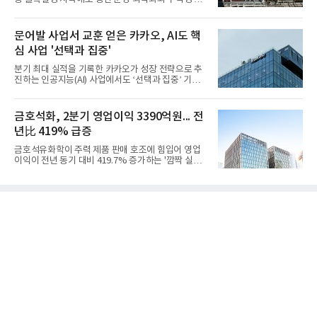
심의 사업 운영을 통해 전분기에 이어 흑자 기조를 이
어갔다.롯데케미칼이 2026년 2분기 연결 기준 매출
액 5조6864억원, 영업이익 1101억원을 기록했다고 7
문어발 사업서 교훈 얻은 카카오, AI도 핵
일 밝혔다. 사업별로는 기초화학 부문(롯데케미칼 기
심 사업 '선택과 집중'
초소재사업·LC타이탄·LC USA·롯데대산석화)이 매
출 3조9403억원, 영업이익 23억원을 기록했다. 정기
분기 최대 실적을 기록한 카카오가 성장 전략으로 추
보수 영향과 원료 가격 변동에 따른 래깅 효과로 전분
진하는 인공지능(AI) 사업에서도 ‘선택과 집중’ 기조
기 대비 수익성은 둔화됐지만 흑자 전환 흐름을 유지
를 강화하고 있다. 경쟁사들이 AI 데이터센터 등 인프
했다.첨단소재 부문은 매출 1조1551억원, 영업이익
라 투자에 나서는 것과 달리, 카카오는 ‘카카오톡’이
1325억원을 기록했다. 주요 제품의 스프레드 확대와
라는 플랫폼 경쟁력을 활용한 AI 에이전트 서비스에
금호석화, 2분기 영업이익 3390억원... 전
우호적인 환율 효과
집중하는 전략이다. 과거 무리한 사업 확장 과정에서
년比 419% 급증
겪었던 시행착오를 되풀이하지 않고 핵심 역량에 집
중하겠다는 취지로 풀이된다.7일 업계에 따르면 카카
금호석유화학이 주력 제품 판매 호조에 힘입어 영업
오는 올해 2분기 연결 기준 매출 2조985억원, 영업이
이익이 전년 동기 대비 419.7% 증가하는 '깜짝 실
익 2770억원을 기록했다. 전년 동기 대비 매출과 영업
적'을 냈다. 금호석유화학은 연결 기준 올해 2분기 영
이익은 각각 9%, 36% 증가해 모두 분기 기준 역대
업이익이 3390억원으로 지난해 동기보다 419.7% 증
최대치다. 상반기 기준 매출은 4조405억원, 영업이익
가한 것으로 잠정 집계됐다고 7일 공시했다.매출은 2
은 4884억
조2682억원으로 지난해 동기 대비 27.9% 증가했다.
순이익은 3004억원으로 420.4% 늘었다.이번 호실적
은 주력 제품인 NB라텍스와 합성수지 판매 호조가 견
인한 것으로 풀이된다. 미국의 중국산 의료용 고무장
갑 관세 인상 이후 동남아 장갑업체의 가동률이 높아
지면서 NB라텍스 수요가 증가했고, 원재료인 부타디
엔(BD) 가격 상승분을 제품 가격에 반영하면서 수익
성이 개선됐다.금호석유