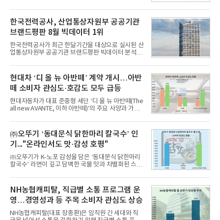
1위를 차지했다. 대교와 디지털대상이 뒤를 이었다.7
일 한국기업평판연구소(소장 구창환)는 국내 교육서
비스 상장기업 브랜드를 대상으로 지난 7월 7일부터
한국전력공사, 산업통상자원부 공공기관
8월 7일까지 수집된 소비자 빅데이터 10,074,233건
브랜드평판 8월 빅데이터 1위
을 분석한 결과, 메가스터디교육이 브랜드평판지수
1,710,926을 기록하며 8월 1위에 올랐다고 밝혔다.
한국전력공사가 최근 한달기간을 대상으로 실시된 산
분석에 활용된 빅데이터는 지난 7월(9,491,206건) 대
업통상자원부 공공기관 브랜드평판 빅데이터 분석에
비 6.14% 증가한 수치로, 교육서비스 상장기업 브랜
서 1위를 차지했다. 한국가스공사와 한국수력원자력
드에 대한 소비자 관심이 확대됐다.연구소에 따르면 8
이 순으로 뒤를 이었다.7일 한국기업평판연구소(소장
월 교육서비스 상장기업 브랜드평판 순위는 메가스터
구창환)는 산업통상자원부 공공기관 41개 브랜드를
현대차 ‘디 올 뉴 아반떼’ 계약 개시…아반
디교육, 대교, 디지
대상으로 지난 7월 7일부터 8월 7일까지 수집된 소비
떼 소비자 관심도·호감도 모두 급등
자 빅데이터 91,102,549건을 분석한 결과, 한국전력
공사가 브랜드평판지수 10,670,633을 기록하며 8월
현대자동차가 대표 준중형 세단 ‘디 올 뉴 아반떼(The
1위에 올랐다고 밝혔다. 분석에 활용된 빅데이터는 지
all new AVANTE, 이하 아반떼)’의 주요 사양과 가격
난 7월(88,893,823건) 대비 2.48% 증가한 수치다.연
을 공개하고 5일부터 계약을 시작한다고 밝혔다.아반
구소에 따르면 8월 산업통상자원부 공공기관 브랜드
떼는 6년 만에 선보이는 8세대 완전변경 모델로, ▲정
평판 30위 순위는 한국전력공사, 한국가스공사, 한국
교한 선과 면을 중심으로 완성한 파격적인 디자인 ▲
㈜오뚜기 ‘동대문식 닭한마리 칼국수’ 인
수력원자력, 한국석
과거 중형 세단 수준으로 확대된 차체 제원 ▲글로벌
기..."온라인서도 맛·감성 호평"
최고 수준의 안전성 ▲성능과 효율을 동시에 높인 주
행 완성도 ▲첨단 편의 및 디지털 사양 적용 등을 통해
㈜오뚜기가 K-노포 감성을 담은 ‘동대문식 닭한마리
글로벌 준중형 세단의 새로운 기준을 세웠다.아반떼
칼국수’ 라면이 깊고 담백한 국물 맛과 차별화된 스토
는 가솔린 2.0과 1.6 하이브리드 두 가지 파워트레인
리로 출시 초기부터 높은 인기를 얻고 있다고 4일 밝
과 모던, 프리미엄, 인스퍼레이션 세 가지 트림으로
혔다.‘동대문식 닭한마리 칼국수’는 예상을 뛰어넘는
운영된다.◆ 디자인·공간·안전·성능 전반에서 차급을
소비자 호응에 힘입어 지난 7월 13일 첫 선을 보인 지
NH농협캐피탈, 직급별 소통 프로그램 운
넘
단 18일 만에 누적 판매량 50만 개를 돌파하는 성과를
영…경영성과 등 주목 소비자 관심도 상승
거두었다.이번 신제품은 개발진이 전국의 닭한마리
전문점을 직접 찾아 다니며 최적의 육수 비율을 완성
NH농협캐피탈(대표 장종환)은 임직원 간 세대와 직
했다. 자극적이지 않으면서도 깊은 닭육수에 마늘의