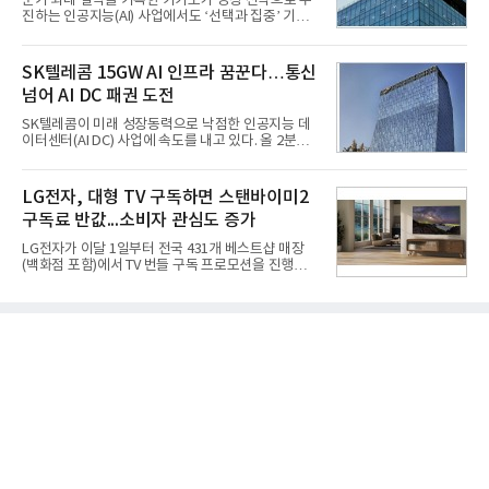
분기 최대 실적을 기록한 카카오가 성장 전략으로 추
다. 2차 품질확인 사격 시험에서도 만족스러운 결과를
진하는 인공지능(AI) 사업에서도 ‘선택과 집중’ 기조
얻지 못했다. 완벽한 신뢰성 확보를 위해 LIG넥스원은
를 강화하고 있다. 경쟁사들이 AI 데이터센터 등 인프
국방과학연구소(ADD) 테스크포스(TF)와 합심해 본
라 투자에 나서는 것과 달리, 카카오는 ‘카카오톡’이
격적인 개선 작업에 착수했다.홍상어 유도탄의 모든
라는 플랫폼 경쟁력을 활용한 AI 에이전트 서비스에
SK텔레콤 15GW AI 인프라 꿈꾼다…통신
분야를
집중하는 전략이다. 과거 무리한 사업 확장 과정에서
넘어 AI DC 패권 도전
겪었던 시행착오를 되풀이하지 않고 핵심 역량에 집
중하겠다는 취지로 풀이된다.7일 업계에 따르면 카카
SK텔레콤이 미래 성장동력으로 낙점한 인공지능 데
오는 올해 2분기 연결 기준 매출 2조985억원, 영업이
이터센터(AI DC) 사업에 속도를 내고 있다. 올 2분기
익 2770억원을 기록했다. 전년 동기 대비 매출과 영업
AI 데이터센터 매출이 90% 이상 급증한 데 이어, 오
이익은 각각 9%, 36% 증가해 모두 분기 기준 역대
는 2035년까지 총 15GW(기가와트) 규모의 AI DC를
최대치다. 상반기 기준 매출은 4조405억원, 영업이익
구축하겠다는 대형 청사진을 제시하면서다. 이에 따
LG전자, 대형 TV 구독하면 스탠바이미2
은 4884억
라 경쟁 구도 역시 이동통신사인 KT, LG유플러스를
구독료 반값...소비자 관심도 증가
넘어 네이버, 삼성SDS 등 IT 인프라 기업으로 확장되
고 있다.7일 SK텔레콤에 따르면 회사는 올해 2분기
LG전자가 이달 1일부터 전국 431개 베스트샵 매장
연결 기준 매출 4조 3591억원, 영업이익 5660억원을
(백화점 포함)에서 TV 번들 구독 프로모션을 진행하고
기록했다. 매출은 전년 동기 대비 0.5%, 영업이익은
있다. 대형 TV 구독 시 스탠바이미2 구독료를 반값 할
67.3% 증가한 수치다. AI DC 사업의 성장에 더해 수
인해주는 프로모션이다.대상 제품은 65·77·83형 올
익성 중심 경영, 그리고 지난해 발생한 일회성 비용에
레드, 75·86·100형 마이크로 RGB, 75·86형 미니
따른 기저효과가 실
RGB 등 거실용 TV로 인기가 높은 베스트셀러 TV 20
개 모델이며, 동시 구독 계약 시 스탠바이미2(모델명
27LX6TPGA) 구독료를 50% 할인 받을 수 있다. 프로
모션 대상 모델과 혜택, 구독료 등 프로모션 세부 사항
은 베스트샵 판매 매니저에게 문의하면 자세히 안내
받을 수 있다.LG TV를 구독으로 이용하면 최대 6년까
지 구독 계약기간 내 무상 A/S를 받을 수 있으며, 이사
등으로 이전