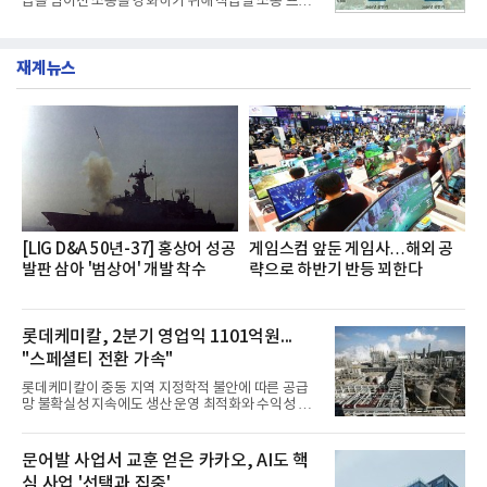
급을 넘어선 소통을 강화하기 위해 직급별 소통 프로
개운한 풍미를 더했으며, 국물이 잘 배어들면서도 쫄
그램'너하(NH)고, 나하(NH)고, NH GO!'를 지난 27일
깃한 식감이 살아있는 칼국수 면발을 정교하게 구현
부터 30일까지 서울 원센티널 NH농협캐피탈타워 22
했다는게 회사측의 설명이다.실제 현장 시식 행사에
층에서 운영했다고 31일 밝혔다.이번 프로그램은 경
서도
재계뉴스
영지원부 홍보팀과 2026년 새로이(e)＊가 공동 주관
했으며, ▲팀장·부장(7.27), ▲계장·주임(7.28), ▲과
장·차장(7.29), ▲대리(7.30) 등 직급별로 총 4회에 걸
쳐 진행됐다.참고로 새로이(e)는 NH농협캐피탈 MZ
세대들로(과장~계장) 구성된 자율 참여조직으로, 조
직문화 혁신과 업무 효율성 향상을 위한 다양한 활동
을 추진하며,새로운 변화와 이로운 영향력을 조직전
반에 전파하는 역할
[LIG D&A 50년-37] 홍상어 성공
게임스컴 앞둔 게임사…해외 공
발판 삼아 '범상어' 개발 착수
략으로 하반기 반등 꾀한다
롯데케미칼, 2분기 영업익 1101억원...
"스페셜티 전환 가속"
롯데케미칼이 중동 지역 지정학적 불안에 따른 공급
망 불확실성 지속에도 생산 운영 최적화와 수익성 중
심의 사업 운영을 통해 전분기에 이어 흑자 기조를 이
어갔다.롯데케미칼이 2026년 2분기 연결 기준 매출
액 5조6864억원, 영업이익 1101억원을 기록했다고 7
문어발 사업서 교훈 얻은 카카오, AI도 핵
일 밝혔다. 사업별로는 기초화학 부문(롯데케미칼 기
심 사업 '선택과 집중'
초소재사업·LC타이탄·LC USA·롯데대산석화)이 매