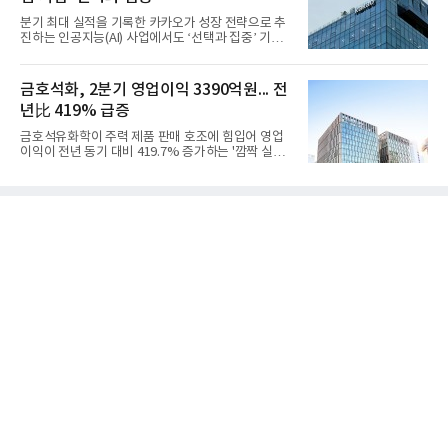
출 3조9403억원, 영업이익 23억원을 기록했다. 정기
분기 최대 실적을 기록한 카카오가 성장 전략으로 추
보수 영향과 원료 가격 변동에 따른 래깅 효과로 전분
진하는 인공지능(AI) 사업에서도 ‘선택과 집중’ 기조
기 대비 수익성은 둔화됐지만 흑자 전환 흐름을 유지
를 강화하고 있다. 경쟁사들이 AI 데이터센터 등 인프
했다.첨단소재 부문은 매출 1조1551억원, 영업이익
라 투자에 나서는 것과 달리, 카카오는 ‘카카오톡’이
1325억원을 기록했다. 주요 제품의 스프레드 확대와
라는 플랫폼 경쟁력을 활용한 AI 에이전트 서비스에
금호석화, 2분기 영업이익 3390억원... 전
우호적인 환율 효과
집중하는 전략이다. 과거 무리한 사업 확장 과정에서
년比 419% 급증
겪었던 시행착오를 되풀이하지 않고 핵심 역량에 집
중하겠다는 취지로 풀이된다.7일 업계에 따르면 카카
금호석유화학이 주력 제품 판매 호조에 힘입어 영업
오는 올해 2분기 연결 기준 매출 2조985억원, 영업이
이익이 전년 동기 대비 419.7% 증가하는 '깜짝 실
익 2770억원을 기록했다. 전년 동기 대비 매출과 영업
적'을 냈다. 금호석유화학은 연결 기준 올해 2분기 영
이익은 각각 9%, 36% 증가해 모두 분기 기준 역대
업이익이 3390억원으로 지난해 동기보다 419.7% 증
최대치다. 상반기 기준 매출은 4조405억원, 영업이익
가한 것으로 잠정 집계됐다고 7일 공시했다.매출은 2
은 4884억
조2682억원으로 지난해 동기 대비 27.9% 증가했다.
순이익은 3004억원으로 420.4% 늘었다.이번 호실적
은 주력 제품인 NB라텍스와 합성수지 판매 호조가 견
인한 것으로 풀이된다. 미국의 중국산 의료용 고무장
갑 관세 인상 이후 동남아 장갑업체의 가동률이 높아
지면서 NB라텍스 수요가 증가했고, 원재료인 부타디
엔(BD) 가격 상승분을 제품 가격에 반영하면서 수익
성이 개선됐다.금호석유