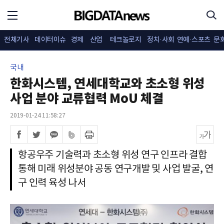
전체기사
데이터이슈
경제
산업
테크놀로지
정치·사회
연예·스포츠
문
국내
한화시스템, 연세대학교와 초소형 위성
사업 분야 교류협력 MoU 체결
2019-01-24 11:58:27
항공우주 기술력과 초소형 위성 연구 인프라 결합
통해 미래 위성분야 공동 연구개발 및 사업 발굴, 연
구 인력 육성 나서