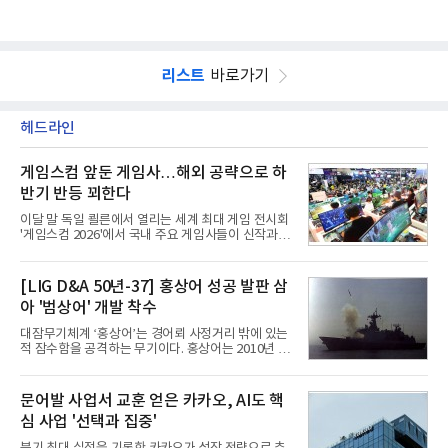
리스트
바로가기
헤드라인
게임스컴 앞둔 게임사…해외 공략으로 하
반기 반등 꾀한다
이달 말 독일 쾰른에서 열리는 세계 최대 게임 전시회
'게임스컴 2026'에서 국내 주요 게임사들이 신작과 글
로벌 전략을 공개한다. 상반기 게임사들의 실적이 업
체별로 엇갈린 가운데 하반기 신작 흥행과 해외 시장
성과가 실적을 좌우할 핵심 변수로 떠오르고 있다.8일
[LIG D&A 50년-37] 홍상어 성공 발판 삼
업계에 따르면 올해 상반기 게임업계는 기업별 성적
아 '범상어' 개발 착수
표가 크게 갈렸다. 대표적으로 크래프톤은 'PUBG: 배
틀그라운드'의 안정적인 성장에 힘입어 상반기 연결
대잠무기체계 ‘홍상어’는 경어뢰 사정거리 밖에 있는
기준 매출 2조6616억원, 영업이익 9725억원으로 역
적 잠수함을 공격하는 무기이다. 홍상어는 2010년 넥
대 최대 실적을 기록했다. 엔씨도 올해 출시한 '아이온
스원퓨처 시절 진해하우스에서 최초 생산돼 전력화가
2' 등에 힘입어 호실적을 거둘 것으로 전망된다.반면
이뤄졌다. 이후 2012년 한국형 구축함(KDX-1) 이상
넷마블은 2분기 매출이 증가했지만 영업이익은 전년
의 함정에 실전 배치됐다.그해 7월 해군은 동해상에서
문어발 사업서 교훈 얻은 카카오, AI도 핵
동기 대
성능 검증을 위해 홍상어 시험발사를 실시했다. 이때
심 사업 '선택과 집중'
홍상어가 목표 지점에서 입수한 후 표적을 타격하지
못하고 물속에서 멈춰버리는 예상 밖의 일이 벌어졌