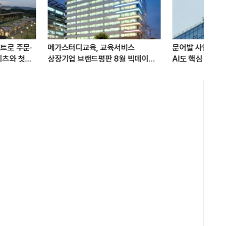
SK텔레콤 15GW AI 인프라
LG전자, 대형 TV 구독하면
꿈꾼다…통신 넘어 AI DC 패권 도전
스탠바이미2 구독료 반값...소비
관심도 증가