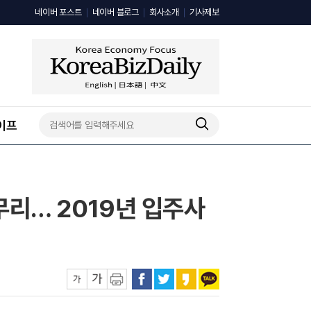
네이버 포스트
네이버 블로그
회사소개
기사제보
이프
무리… 2019년 입주사