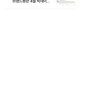
브랜드평판 4월 빅데이터
분석 1위..."평판지수도
상승"