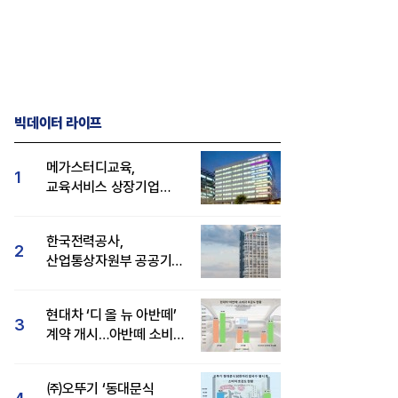
빅데이터 라이프
메가스터디교육,
1
교육서비스 상장기업
브랜드평판 8월 빅데이터
1위...대교 뒤이어
한국전력공사,
2
산업통상자원부 공공기관
브랜드평판 8월 빅데이터
1위
현대차 ‘디 올 뉴 아반떼’
3
계약 개시…아반떼 소비자
관심도·호감도 모두 급등
㈜오뚜기 ‘동대문식