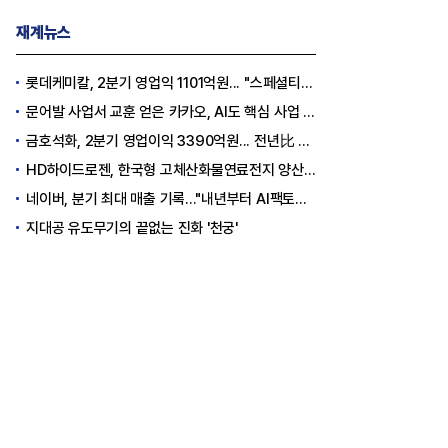
재계뉴스
롯데케미칼, 2분기 영업익 1101억원... "스페셜티 전환 가속"
문어발 사업서 교훈 얻은 카카오, AI도 핵심 사업 '선택과 집중'
금호석화, 2분기 영업이익 3390억원... 전년比 419% 급증
HD하이드로젠, 한국형 고체산화물연료전지 양산체계 구축
네이버, 분기 최대 매출 기록..."내년부터 AI팩토리 수익 날 것"
지대공 유도무기의 끝없는 진화 '천궁'