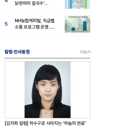
4
닭한마리 칼국수’
인기..."온라인서도 맛·
감성 호평"
NH농협캐피탈, 직급별
5
소통 프로그램 운영…
경영성과 등 주목 소비자
관심도 상승
칼럼·인사동정
더보기
[김지희 칼럼] 하수구로 사라지는 ‘하늘의 연료’