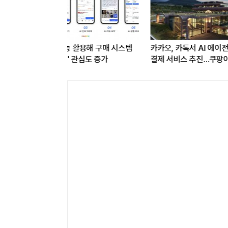
터디교육, 교육서비스
문어발 사업서 교훈 얻은 카카오,
업 브랜드평판 8월 빅데이터
AI도 핵심 사업 '선택과 집중'
.대교 뒤이어