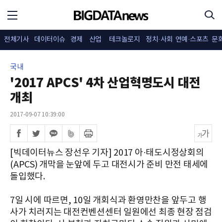
전체기사
데이터이슈
경제
산업
테크놀로지
정치·사회
연예·스포츠
문
국내
'2017 APCS' 4차 산업혁명도시 대전
개최
2017-09-07 10:39:00
[빅데이터뉴스 장선우 기자] 2017 아·태도시정상회의
(APCS) 개막을 눈앞에 두고 대전시가 준비 만전 태세에
돌입했다.
7일 시에 따르면, 10일 개회식과 환영만찬을 앞두고 행
사가 치러지는 대전컨벤션센터 일원에선 최종 현장 점검