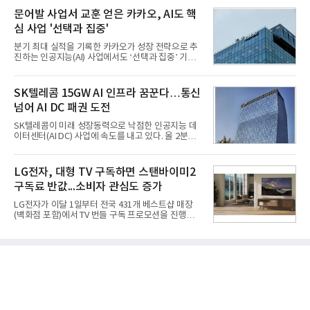
넷마블은 2분기 매출이 증가했지만 영업이익은 전년
의 함정에 실전 배치됐다.그해 7월 해군은 동해상에서
문어발 사업서 교훈 얻은 카카오, AI도 핵
동기 대
성능 검증을 위해 홍상어 시험발사를 실시했다. 이때
심 사업 '선택과 집중'
홍상어가 목표 지점에서 입수한 후 표적을 타격하지
못하고 물속에서 멈춰버리는 예상 밖의 일이 벌어졌
분기 최대 실적을 기록한 카카오가 성장 전략으로 추
다. 2차 품질확인 사격 시험에서도 만족스러운 결과를
진하는 인공지능(AI) 사업에서도 ‘선택과 집중’ 기조
얻지 못했다. 완벽한 신뢰성 확보를 위해 LIG넥스원은
를 강화하고 있다. 경쟁사들이 AI 데이터센터 등 인프
국방과학연구소(ADD) 테스크포스(TF)와 합심해 본
라 투자에 나서는 것과 달리, 카카오는 ‘카카오톡’이
격적인 개선 작업에 착수했다.홍상어 유도탄의 모든
라는 플랫폼 경쟁력을 활용한 AI 에이전트 서비스에
SK텔레콤 15GW AI 인프라 꿈꾼다…통신
분야를
집중하는 전략이다. 과거 무리한 사업 확장 과정에서
넘어 AI DC 패권 도전
겪었던 시행착오를 되풀이하지 않고 핵심 역량에 집
중하겠다는 취지로 풀이된다.7일 업계에 따르면 카카
SK텔레콤이 미래 성장동력으로 낙점한 인공지능 데
오는 올해 2분기 연결 기준 매출 2조985억원, 영업이
이터센터(AI DC) 사업에 속도를 내고 있다. 올 2분기
익 2770억원을 기록했다. 전년 동기 대비 매출과 영업
AI 데이터센터 매출이 90% 이상 급증한 데 이어, 오
이익은 각각 9%, 36% 증가해 모두 분기 기준 역대
는 2035년까지 총 15GW(기가와트) 규모의 AI DC를
최대치다. 상반기 기준 매출은 4조405억원, 영업이익
구축하겠다는 대형 청사진을 제시하면서다. 이에 따
LG전자, 대형 TV 구독하면 스탠바이미2
은 4884억
라 경쟁 구도 역시 이동통신사인 KT, LG유플러스를
구독료 반값...소비자 관심도 증가
넘어 네이버, 삼성SDS 등 IT 인프라 기업으로 확장되
고 있다.7일 SK텔레콤에 따르면 회사는 올해 2분기
LG전자가 이달 1일부터 전국 431개 베스트샵 매장
연결 기준 매출 4조 3591억원, 영업이익 5660억원을
(백화점 포함)에서 TV 번들 구독 프로모션을 진행하고
기록했다. 매출은 전년 동기 대비 0.5%, 영업이익은
있다. 대형 TV 구독 시 스탠바이미2 구독료를 반값 할
67.3% 증가한 수치다. AI DC 사업의 성장에 더해 수
인해주는 프로모션이다.대상 제품은 65·77·83형 올
익성 중심 경영, 그리고 지난해 발생한 일회성 비용에
레드, 75·86·100형 마이크로 RGB, 75·86형 미니
따른 기저효과가 실
RGB 등 거실용 TV로 인기가 높은 베스트셀러 TV 20
개 모델이며, 동시 구독 계약 시 스탠바이미2(모델명
27LX6TPGA) 구독료를 50% 할인 받을 수 있다. 프로
모션 대상 모델과 혜택, 구독료 등 프로모션 세부 사항
은 베스트샵 판매 매니저에게 문의하면 자세히 안내
받을 수 있다.LG TV를 구독으로 이용하면 최대 6년까