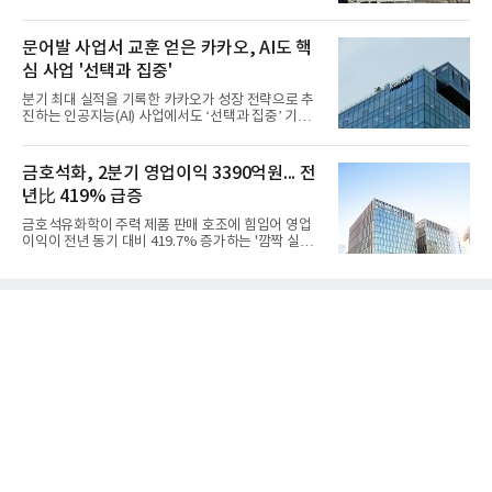
심의 사업 운영을 통해 전분기에 이어 흑자 기조를 이
어갔다.롯데케미칼이 2026년 2분기 연결 기준 매출
액 5조6864억원, 영업이익 1101억원을 기록했다고 7
문어발 사업서 교훈 얻은 카카오, AI도 핵
일 밝혔다. 사업별로는 기초화학 부문(롯데케미칼 기
심 사업 '선택과 집중'
초소재사업·LC타이탄·LC USA·롯데대산석화)이 매
출 3조9403억원, 영업이익 23억원을 기록했다. 정기
분기 최대 실적을 기록한 카카오가 성장 전략으로 추
보수 영향과 원료 가격 변동에 따른 래깅 효과로 전분
진하는 인공지능(AI) 사업에서도 ‘선택과 집중’ 기조
기 대비 수익성은 둔화됐지만 흑자 전환 흐름을 유지
를 강화하고 있다. 경쟁사들이 AI 데이터센터 등 인프
했다.첨단소재 부문은 매출 1조1551억원, 영업이익
라 투자에 나서는 것과 달리, 카카오는 ‘카카오톡’이
1325억원을 기록했다. 주요 제품의 스프레드 확대와
라는 플랫폼 경쟁력을 활용한 AI 에이전트 서비스에
금호석화, 2분기 영업이익 3390억원... 전
우호적인 환율 효과
집중하는 전략이다. 과거 무리한 사업 확장 과정에서
년比 419% 급증
겪었던 시행착오를 되풀이하지 않고 핵심 역량에 집
중하겠다는 취지로 풀이된다.7일 업계에 따르면 카카
금호석유화학이 주력 제품 판매 호조에 힘입어 영업
오는 올해 2분기 연결 기준 매출 2조985억원, 영업이
이익이 전년 동기 대비 419.7% 증가하는 '깜짝 실
익 2770억원을 기록했다. 전년 동기 대비 매출과 영업
적'을 냈다. 금호석유화학은 연결 기준 올해 2분기 영
이익은 각각 9%, 36% 증가해 모두 분기 기준 역대
업이익이 3390억원으로 지난해 동기보다 419.7% 증
최대치다. 상반기 기준 매출은 4조405억원, 영업이익
가한 것으로 잠정 집계됐다고 7일 공시했다.매출은 2
은 4884억
조2682억원으로 지난해 동기 대비 27.9% 증가했다.
순이익은 3004억원으로 420.4% 늘었다.이번 호실적
은 주력 제품인 NB라텍스와 합성수지 판매 호조가 견
인한 것으로 풀이된다. 미국의 중국산 의료용 고무장
갑 관세 인상 이후 동남아 장갑업체의 가동률이 높아
지면서 NB라텍스 수요가 증가했고, 원재료인 부타디
엔(BD) 가격 상승분을 제품 가격에 반영하면서 수익
성이 개선됐다.금호석유