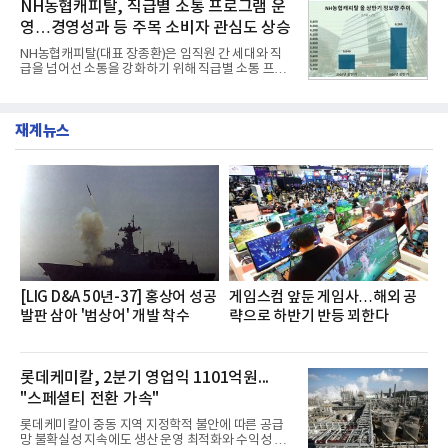
소비자 호응에 힘입어 지난 7월 13일 첫 선을 보인 지
NH농협캐피탈, 직급별 소통 프로그램 운
넘
단 18일 만에 누적 판매량 50만 개를 돌파하는 성과를
영…경영성과 등 주목 소비자 관심도 상승
거두었다.이번 신제품은 개발진이 전국의 닭한마리
전문점을 직접 찾아 다니며 최적의 육수 비율을 완성
NH농협캐피탈(대표 장종환)은 임직원 간 세대와 직
했다. 자극적이지 않으면서도 깊은 닭육수에 마늘의
급을 넘어선 소통을 강화하기 위해 직급별 소통 프로
개운한 풍미를 더했으며, 국물이 잘 배어들면서도 쫄
그램'너하(NH)고, 나하(NH)고, NH GO!'를 지난 27일
깃한 식감이 살아있는 칼국수 면발을 정교하게 구현
부터 30일까지 서울 원센티널 NH농협캐피탈타워 22
했다는게 회사측의 설명이다.실제 현장 시식 행사에
층에서 운영했다고 31일 밝혔다.이번 프로그램은 경
서도
재계뉴스
영지원부 홍보팀과 2026년 새로이(e)＊가 공동 주관
했으며, ▲팀장·부장(7.27), ▲계장·주임(7.28), ▲과
장·차장(7.29), ▲대리(7.30) 등 직급별로 총 4회에 걸
쳐 진행됐다.참고로 새로이(e)는 NH농협캐피탈 MZ
세대들로(과장~계장) 구성된 자율 참여조직으로, 조
직문화 혁신과 업무 효율성 향상을 위한 다양한 활동
을 추진하며,새로운 변화와 이로운 영향력을 조직전
반에 전파하는 역할
[LIG D&A 50년-37] 홍상어 성공
게임스컴 앞둔 게임사…해외 공
발판 삼아 '범상어' 개발 착수
략으로 하반기 반등 꾀한다
롯데케미칼, 2분기 영업익 1101억원...
"스페셜티 전환 가속"
롯데케미칼이 중동 지역 지정학적 불안에 따른 공급
망 불확실성 지속에도 생산 운영 최적화와 수익성 중