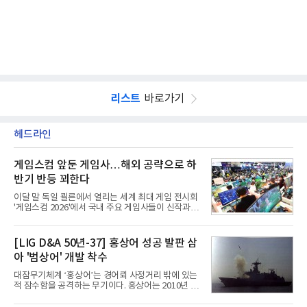
리스트
바로가기
헤드라인
게임스컴 앞둔 게임사…해외 공략으로 하
반기 반등 꾀한다
이달 말 독일 쾰른에서 열리는 세계 최대 게임 전시회
'게임스컴 2026'에서 국내 주요 게임사들이 신작과 글
로벌 전략을 공개한다. 상반기 게임사들의 실적이 업
체별로 엇갈린 가운데 하반기 신작 흥행과 해외 시장
성과가 실적을 좌우할 핵심 변수로 떠오르고 있다.8일
[LIG D&A 50년-37] 홍상어 성공 발판 삼
업계에 따르면 올해 상반기 게임업계는 기업별 성적
아 '범상어' 개발 착수
표가 크게 갈렸다. 대표적으로 크래프톤은 'PUBG: 배
틀그라운드'의 안정적인 성장에 힘입어 상반기 연결
대잠무기체계 ‘홍상어’는 경어뢰 사정거리 밖에 있는
기준 매출 2조6616억원, 영업이익 9725억원으로 역
적 잠수함을 공격하는 무기이다. 홍상어는 2010년 넥
대 최대 실적을 기록했다. 엔씨도 올해 출시한 '아이온
스원퓨처 시절 진해하우스에서 최초 생산돼 전력화가
2' 등에 힘입어 호실적을 거둘 것으로 전망된다.반면
이뤄졌다. 이후 2012년 한국형 구축함(KDX-1) 이상