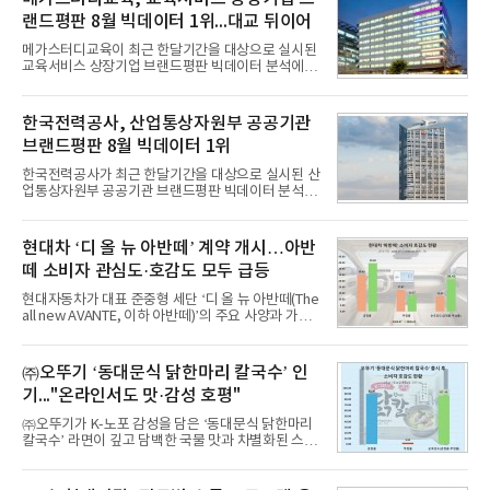
랜드평판 8월 빅데이터 1위...대교 뒤이어
메가스터디교육이 최근 한달기간을 대상으로 실시된
교육서비스 상장기업 브랜드평판 빅데이터 분석에서
1위를 차지했다. 대교와 디지털대상이 뒤를 이었다.7
일 한국기업평판연구소(소장 구창환)는 국내 교육서
비스 상장기업 브랜드를 대상으로 지난 7월 7일부터
한국전력공사, 산업통상자원부 공공기관
8월 7일까지 수집된 소비자 빅데이터 10,074,233건
브랜드평판 8월 빅데이터 1위
을 분석한 결과, 메가스터디교육이 브랜드평판지수
1,710,926을 기록하며 8월 1위에 올랐다고 밝혔다.
한국전력공사가 최근 한달기간을 대상으로 실시된 산
분석에 활용된 빅데이터는 지난 7월(9,491,206건) 대
업통상자원부 공공기관 브랜드평판 빅데이터 분석에
비 6.14% 증가한 수치로, 교육서비스 상장기업 브랜
서 1위를 차지했다. 한국가스공사와 한국수력원자력
드에 대한 소비자 관심이 확대됐다.연구소에 따르면 8
이 순으로 뒤를 이었다.7일 한국기업평판연구소(소장
월 교육서비스 상장기업 브랜드평판 순위는 메가스터
구창환)는 산업통상자원부 공공기관 41개 브랜드를
현대차 ‘디 올 뉴 아반떼’ 계약 개시…아반
디교육, 대교, 디지
대상으로 지난 7월 7일부터 8월 7일까지 수집된 소비
떼 소비자 관심도·호감도 모두 급등
자 빅데이터 91,102,549건을 분석한 결과, 한국전력
공사가 브랜드평판지수 10,670,633을 기록하며 8월
현대자동차가 대표 준중형 세단 ‘디 올 뉴 아반떼(The
1위에 올랐다고 밝혔다. 분석에 활용된 빅데이터는 지
all new AVANTE, 이하 아반떼)’의 주요 사양과 가격
난 7월(88,893,823건) 대비 2.48% 증가한 수치다.연
을 공개하고 5일부터 계약을 시작한다고 밝혔다.아반
구소에 따르면 8월 산업통상자원부 공공기관 브랜드
떼는 6년 만에 선보이는 8세대 완전변경 모델로, ▲정
평판 30위 순위는 한국전력공사, 한국가스공사, 한국
교한 선과 면을 중심으로 완성한 파격적인 디자인 ▲
㈜오뚜기 ‘동대문식 닭한마리 칼국수’ 인
수력원자력, 한국석
과거 중형 세단 수준으로 확대된 차체 제원 ▲글로벌
기..."온라인서도 맛·감성 호평"
최고 수준의 안전성 ▲성능과 효율을 동시에 높인 주
행 완성도 ▲첨단 편의 및 디지털 사양 적용 등을 통해
㈜오뚜기가 K-노포 감성을 담은 ‘동대문식 닭한마리
글로벌 준중형 세단의 새로운 기준을 세웠다.아반떼
칼국수’ 라면이 깊고 담백한 국물 맛과 차별화된 스토
는 가솔린 2.0과 1.6 하이브리드 두 가지 파워트레인
리로 출시 초기부터 높은 인기를 얻고 있다고 4일 밝
과 모던, 프리미엄, 인스퍼레이션 세 가지 트림으로
혔다.‘동대문식 닭한마리 칼국수’는 예상을 뛰어넘는
운영된다.◆ 디자인·공간·안전·성능 전반에서 차급을