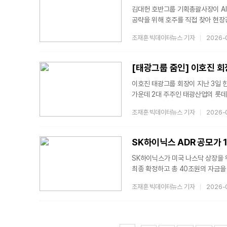
김대헌 호반그룹 기획총괄사장이 A
공략을 위해 호주를 직접 찾아 현
방문해 글로벌 파트너 및 주요 고객
조재훈 빅데이터뉴스 기자
2026-
점검했다고 13일 밝혔다.김대헌 사
(AirTrunk) 경영진과 만나 데이
전력청 트랜스그리드(Transgrid
이호진 태광그룹 회장이 지난 3일 
가운데 2대 주주인 태광산업의 롯데
전인 2012년 회장직에서 물러났으
조재훈 빅데이터뉴스 기자
2026-
세화예술문화재단 이사장에도 선임됐다
겸하며 행보를 넓히고 있는 상황이
청구 소송을 법원에 낸 시점이 맞물
SK하이닉스 ADR 공모가 1
SK하이닉스가 미국 나스닥 상장을 위
최종 확정하고 총 40조원의 자금을 
(현지시간) ADR 공모가를 주당 1
조재훈 빅데이터뉴스 기자
2026-
주식의 2.5%에 해당하는 1억7790
공모에서 주목할 점은 통상 대형 I
깨고 '프리미엄 프라이싱'에 성공했다
(218만6000원·약 14