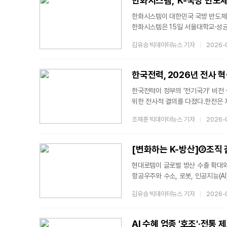
한화시스템, 'K-국방 반도체
한화시스템이 대한민국 국방 반도체의
한화시스템은 15일 서울대학교·성균관
위성·전술통신, 고출력 마이크로파(H
김유승 빅데이터뉴스 기자
2026-
양 대학과 국방 반도체 공동연구센터
방침이다.이번 계약은 대학의 반도체
생태계 구축과 기술 자립을 추진하
한국전력, 2026년 전사 
한국전력이 정부의 '전기국가' 비전 
위한 전사적 결의를 다졌다.한전은 
·1차 사업소장과 화상회의로 참여한 
조재훈 빅데이터뉴스 기자
2026-
워크숍'을 개최했다고 15일 밝혔다.
전력 서비스 회사 구현을 위한 CS
이뤄졌다. 단순한 정책 발표를 넘어 
[변화하는 K-방산]②조직
현대로템이 글로벌 방산 수출 확대와
항공우주와 수소, 로봇, 인공지능(A
전략이다. 동시에 K2 전차 수출 확
김유승 빅데이터뉴스 기자
2026-
강화에도 속도를 내고 있다.15일 
꼽힌다. 지난 2일 디펜스솔루션(DS)사업
사업본부로 확대 개편했다. 분산돼 
AI 수혜 업종 '호조'·전통 