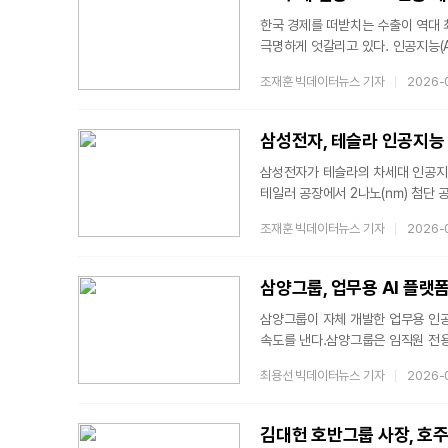
조직도 함
한국 경제를 떠받치는 수출이 역대 
극명하게 엇갈리고 있다. 인공지능(A
호황을 누리는 반면 미국의 통상 장
조재훈 빅데이터뉴스 기자
2026-
못하면서 하반기 산업계의 양극화가
6월 총수출액은 지난해 같은 달보다 
1000억달러를 돌파한 것은 사상 
삼성전자, 테슬라 인공지능 반
역시 4967억달러로
삼성전자가 테슬라의 차세대 인공지능(
테일러 공장에서 2나노(㎚) 첨단 
위탁생산) 사업의 실적 반등에도 청
조재훈 빅데이터뉴스 기자
2026-
파운드리 수석엔지니어는 지난 11일
(Tape-Out·시제품 양산)을 완
생산될 예정이며 머지않아 테슬라 최
삼양그룹, 업무용 AI 플랫폼 
삼양그룹이 자체 개발한 업무용 인공지능(
속도를 낸다.삼양그룹은 임직원 전용 A
밝혔다. 기존 생성형 AI 서비스 'S
최용선 빅데이터뉴스 기자
2026-
있도록 기능을 확대했다.SAMI 2.
특성에 맞는 AI를 활용할 수 있도
업무 자동화와 정보 검색 기능도 강
김대헌 호반그룹 사장, 호주 
AI 경진