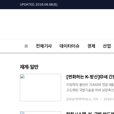
UPDATED. 2026.08.08(토)
전체기사
데이터이슈
경제
산업
재계·일반
[변화하는 K-방산]③새 간판
지정학적 불안이 지속되며 천궁-II를
고도화된 국방기술을 미래 성장축으로
변경을 기점으로 위성체계와 항공무장,
김유승 빅데이터뉴스 기자
2026-
D&A에 따르면 회사가 미래 경쟁력
기술이다. 기존 주력 기술은 정밀타
지대공 미사일 '신궁', 중거리 지대공