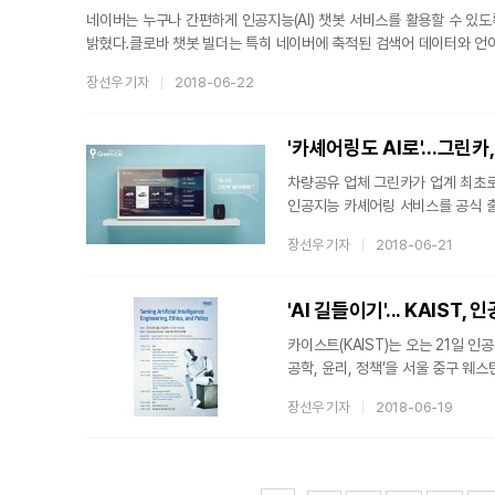
네이버는 누구나 간편하게 인공지능(AI) 챗봇 서비스를 활용할 수 있도록, 클
밝혔다.클로바 챗봇 빌더는 특히 네이버에 축적된 검색어 데이터와 언어 사
Understanding) 엔진을 기반으로 한다. 방대한 양의 검색 데이
장선우 기자
2018-06-22
50~100개의 문장 학습이 필요했던 것에 반해, 클로바 챗봇 빌더의 
클로바 챗봇 빌더를 활용하면, 별도의 개발자나 운영을 위한 서버를 
'카셰어링도 AI로'...그린
차량공유 업체 그린카가 업계 최초로 
인공지능 카셰어링 서비스를 공식 
서비스는 지난 4월 그린카와 KT가 
장선우 기자
2018-06-21
서비스 메뉴는 ▲카셰어링 그린카란
구성돼 있으며 “그린카가 뭐야?” 
차고지(그린존) 위치, 회원가입 방법
'AI 길들이기'... KAIST
카이스트(KAIST)는 오는 21일 
공학, 윤리, 정책’을 서울 중구 
발전하는 인공지능을 책임 있게 개발
장선우 기자
2018-06-19
마련한 자리다. 인공지능이 보여줄 
방안을 모색한다. 영국, 일본, 호
기술의 책임 있는 개발과 활용을 위