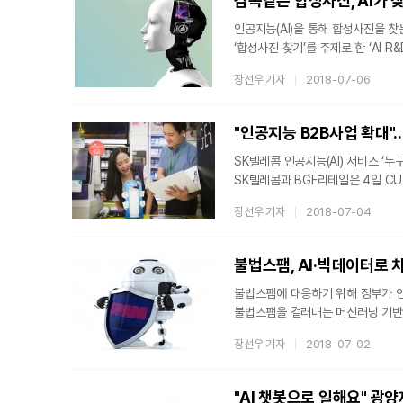
감쪽같은 합성사진, AI가 
인공지능(AI)을 통해 합성사진을
‘합성사진 찾기’를 주제로 한 ‘AI 
통과한 40개팀이 참가한다. 본선도
장선우 기자
2018-07-06
선별하는 방식으로 기술력을 겨룬다.
무분별한 유포로 여러 사회 문제가 
기술을 선제적으로 개발, AI로 인
"인공지능 B2B사업 확대"...
SK텔레콤 인공지능(AI) 서비스 ‘누
SK텔레콤과 BGF리테일은 4일 CU
밝혔다.‘누구’는 편의점 CU 계산대
장선우 기자
2018-07-04
대답하게 된다. 매장 근무자가 편의점 운영 과정에서 궁금한 사항이 발생하면 본사에 직접 문의하거나
컴퓨터에서 찾아봐야 했지만, 이제는
찾아 답변하게 된다. 서비스 적용으로
불법스팸, AI·빅데이터로
불법스팸에 대응하기 위해 정부가 인
불법스팸을 걸러내는 머신러닝 기반
시범적용한다고 1일 밝혔다.한국인터
장선우 기자
2018-07-02
2015년 1828만건에서 지난해 3
역시 증가세를 이어갈 전망이다.스팸
기술이나 많은 자본이 필요하지 않다
"AI 챗봇으로 일해요" 광