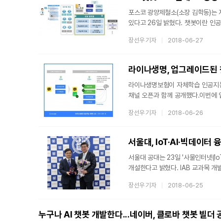
크게
포스코 광양제철소(소장 김학동)는 
있다고 26일 밝혔다. 챗봇이란 인
질문에 답하거나 일정등록을 수행하는
장선우 기자
2018-06-27
인공지능 기술 검증을 위해 '사람찾기
전화 걸기만 가능했지만 이번에 도입
가능하다. 또, 사내 공공장
라이나생명, 업그레이드된 챗봇
라이나생명보험이 자체학습 인공지능 기
채널 오픈과 함께 공개했다.이번에
과거의 챗봇이 간단한 선택적 질문과
장선우 기자
2018-06-26
고객의 불편을 크게 줄였고, 챗봇
‘Chatbot(챗봇)2.0’은 특히 
내에서 서비스를 이용할 수 있는 것이
서울대, IoT·AI·빅데이터
서울대 공대는 23일 '사물인터넷(IoT
개설한다고 밝혔다. IAB 교과목 
대학들이 전공간 벽을 허물고 융합형 
장선우 기자
2018-06-25
우리나라의 모든 분야에 정착시키는 
관계없이 첨단기술에 대한 이해가 필
수강할 수 있도록 하겠다"고 강조
누구나 AI 챗봇 개발한다...네이버, 클로바 챗봇 빌더 