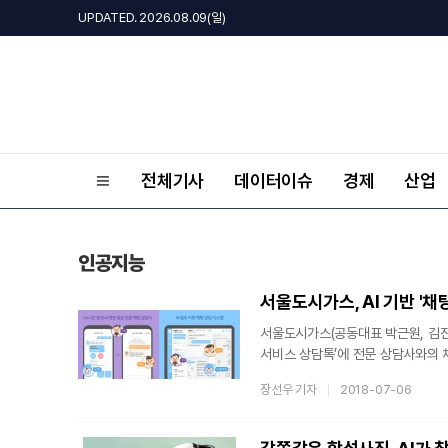
UPDATED. 2026.08.09(일)
전체기사
데이터이슈
경제
산업
인공지능
서울도시가스, AI 기반 '채
서울도시가스(공동대표 박근원, 김진철
서비스 상담톡’에 전문 상담사와의 채
서울도시가스의 ‘가스앱’은 다양한 민
장선우 기자
2018-07-06
이번 AI 채팅 상담 시스템 도입으로
업무를 효율적으로 처리할 수 있게 됐
24시간 지원 가능한 AI 챗봇이 응