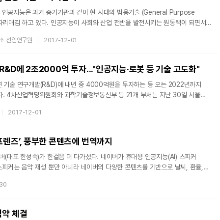
인공지능은 과거 증기기관과 같이 현 시대의 범용기술 (General Purpose
T)로 자리매김 하고 있다. 인공지능이 사회와 산업 전반을 발전시키는 원동력이 되면서
경쟁력과 직결될 정도로큰 영향력을 미치고 있다. 지난 2016년 3월, 세기의 대결로
소 선임연구원
2017-12-01
고와 이세돌 9단의 대국은 인공지능의 가능성을 전 세계에 알린 신호탄으로 회자되고
에서는 인공지능의 성공을 예측하고 있었다.인공지능 기술 R&D의 두 가지 관점지난
제프리 힌튼 교수는 심층신경망(Deep Neural Network)의 개념을 창시해
R&D에 2조2000억 투자..."인공지능·로봇 등 기술 고도화"
 기술 연구개발(R&D)에 내년 중 4000억원을 투자하는 등 오는 2022년까지
30일 서울
4차산업혁명위원회 회의를 갖고 2022년까지 지능화 기술 연구개발(R&D)에 총
2017-12-01
는 등의 내용을 담은 4차 산업혁명 대응계획을 확정했다. 이날 상정·의결된
중심의 4차 산업혁명 대응계획'은 지능화 기반으로 산업의 생산성과 경쟁력을 높이고,
내용이다. 정부는 △지능화 혁신 프로젝트 추진 △성장동력 기술력 확보 △산업
프렌즈’, 풍부한 콘텐츠에 번역까지
이버(대표 한성숙)가 한걸음 더 다가섰다. 네이버가 휴대용 인공지능(AI) 스피커
으로 이용할 수 있다. 스피커의 가장 큰 특징은 인공번역 서비스다.
-30
(PAPAGO)’엔진을 탑재, 한국어-영어, 중국어, 일본어 번역 기능을 제공하며 ‘영어
바 간의 영어 대화도 가능하다. 네이버가 자체적으로 구축하고 있는
 있다. 네이버는 키즈 콘텐츠(한글·영어 동요 및 동화)는
협약 체결