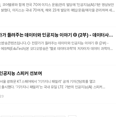
용, 코어밸류와 함께 전국 70여 이지스 운용/관리 빌딩에 ‘인공지능(AI)기반 영상보안
매각을 관리하며 세계
협약을 통해 4차 산업혁명을 주도하고 있는 KT가 부동산 전문기업들과 ICT 기술을
기 위해 협력할 예정이다. KT는 이지스가 운영/관리하는 국내 26개 빌딩에 지능형
다.
[오디오BIG] 전문가가 들려주는 데이터와 인공지능 이야기 ④ (2부) - 데이터사이언스 커리어와 에듀테크(EduTech)
스방송콘텐츠입니다.◇ 전문가가 들려주는 데이터와 인공지능 이야기 ④ (2부) -
듀텍(EduTech)본 오디오방송은 '헬로 데이터과학'의 저자이자 데이터 과학자
너입니다.매회 데이터와 인공지능 관련 전문가를 모시고 관련 이야기를 재미있게
가 진행하는 '전문가가 들려주는 데이터와 인공지능 이야기'의 두번째 방송입니다.
 이어 유데미의 시니어 디렉터 '한기용'님이 참여해 데이터사이언스 커리어와
 나눕니다.[관련기사][오디오BIG] 전문가가 들려주는 데이터와 인공지능 이야기 ①
E 인공지능 스피커 선보여
일 서울 광화문 KT스퀘어에서 ‘기가지니 패밀리’ 공개 기자간담회를 열고
TE 기반의 인공지능(AI) 스피커
해 콤팩트한 디자인으로 활용성을 높인 ‘기가지니 버디’, AI를 적용한 어린이용
-23
워치’ 3종의 신규 상품이다. 이날 공식 판매를 개시한 기가지니LTE는 대한민국
 수 있는 유일한 인공지능 LTE 스피커이다. KT관계자는 “타 제품은
 가능하지만 기가지니LTE는 어디서나 이용할 수 있어 진정한 이동성과 휴대성을