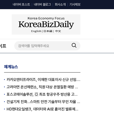
네이버 포스트
네이버 블로그
회사소개
기사제보
이프
재계뉴스
카카오엔터프라이즈, 이재한 대표이사 신규 선임..."AI 전환 선도"
고려아연 온산제련소, 직원 대상 온열질환 예방 안전 실천 캠페인 실시
포스코에어솔루션, 亞 최초 항공우주·방산용 고순도 가스 국제 인증 획득
건설기계 진화…스마트 안전 기술부터 무인 자율 굴착기까지
HD현대오일뱅크, 데이터와 AI로 흩어진 밸류체인 연결