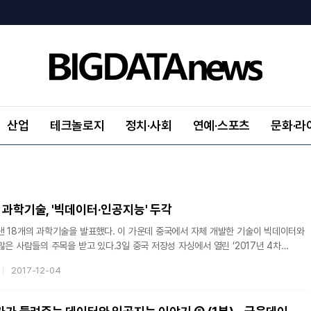
산업
테크놀로지
정치·사회
연예·스포츠
문화·라
 과학기술, '빅데이터·인공지능' 두각
낸 18개의 과학기술을 발표했다. 이 가운데 중국에서 자체 개발한 기술이 빅데이터와
 두각을 드러낸 18개의 과학기술 성과가 발표됐다. 과학기술성과추천위원회의
2017-12-04
의를 거쳐 알리클라우드 ET 인공지능(AI), 화웨이 3GPP 5G 예비 상용화 시스템,
 사업모델, 웨이롼샤오빙의 감성 컴퓨팅 등이 리스트에 올랐다. 이중 중국에서 자체
개발한 기술은 총 8개로 다음과 같다. 알리클라우드 ET 인공지능(AI)알리클라우드에서 개발한 AI인 ET는