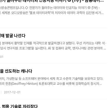
[오디오BIG] 전문가가 들려주는 데이터와 인공지능 이야기 ⑤ (1부) - 금융데이터 분석과 퀀트의 세계
스방송콘텐츠입니다.◇ 전문가가 들려주는 데이터와 인공지능 이야기 ⑤ (1부) -
 세계본 오디오방송은 '헬로 데이터과학'의 저자이자 데이터 과학자 김진영 씨가
 데이터와 인공지능 관련 전문가를 모시고 관련 이야기를 재미있게 풀어드립니다.
'전문가가 들려주는 데이터와 인공지능 이야기'의 두번째 방송입니다.본 회차는 <
이자 Entropy Trading Group의 대표인 '권용진'님과 함께 금융데이터 분석에
[오디오BIG] 전문가가 들려주는 데이터와 인공지능 이야기 ① - Preview[오디오
인재 발굴 나선다
야에서 활약할 인재를 적극적으로 발굴하겠다고 밝혔다. 우선 카카오는 대학 석 ·
‘상시 연구지원 프로그램’을 실시한다. AI 및 컴퓨터 공학, 엔지니어링 관련 분야의 석
 누구나 기간에 제한 없이 언제든지 지원할 수 있다. 연구지원 프로그램은 ‘연구장학금
-01
‘해외 학회 참관비용 지원’, ‘연구 인턴십’ 등 총 세 가지로 구성돼 있다. 지원자들의 여건과
는 프로그램을 선택할 수 있도록 구성한 ‘맞춤식 지원’이다. 카카오는 ‘연구장학금’
학생들에게 최대 연 2000만원의 학비
능을 선도하는 캐나다
이터, 가상현실 등 소프트웨어 분야에서 세계 최고 수준의 기술력을 보유하고 있다.
리 힌튼(Geoffrey Hinton) 토론토대학교 교수를 비롯해 강화학습의 창시자
. Sutton) 교수, 딥러닝의 선두주자 요슈야 벤지오(Yoshua Bengio) 교수등 세계
2017-12-01
 대학교에서 연구개발을 수행하고 있다. 지난 2017년 4월에는 인공 지능
ctor Institute)가 개소했다. 이 연구소에 온타리아주와 구글, 딜로이트, KPMG
1억3천만 캐나다달러(약 1100억원)를 투자했다.캐나다 정부는 이러한 소프트웨어
능, 범용 기술로 자리잡다