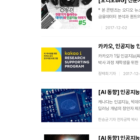
* 본 콘텐츠는 오디오 뉴
금융데이터 분석과 퀀트의
진행하는 코너입니다.매회
2017-12-02
데이터과학자가 진행하는 
인공지능 투자가 퀀트> 저자
대해 다룹니다.[관련기사]
카카오, 인공지능 
카카오가 1일 인공지능(AI) 분
박사 과정 재학생을 위한 
·박사 과정 재학생이라면
정백희 기자
2017-12
(학비, 연구비 지원)’, 
상황을 고려해 본인에게 맞
프로그램을 통해 선발한 
[AI 동향] 인공지
캐나다는 인공지능, 빅데
딥러닝 개념의 창안자 제프
리차드 서튼(Richard S
한승균 기자 전자공학 박사
최고의 석학들이 캐나다의
연구기관인 벡터 연구소(Ve
등 30개 이상의 기업이 
[AI 동향] 인공지