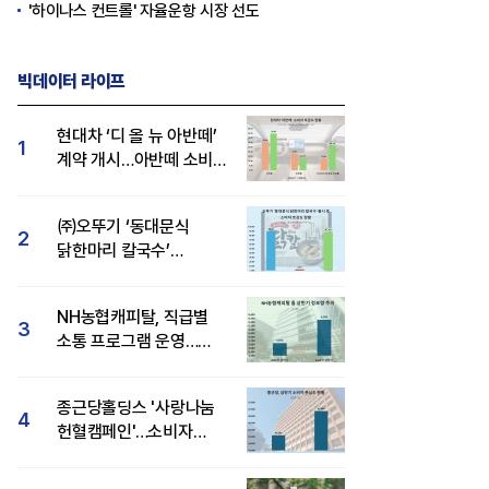
'하이나스 컨트롤' 자율운항 시장 선도
빅데이터 라이프
현대차 ‘디 올 뉴 아반떼’
1
계약 개시…아반떼 소비자
관심도·호감도 모두 급등
㈜오뚜기 ‘동대문식
2
닭한마리 칼국수’
인기..."온라인서도 맛·
감성 호평"
NH농협캐피탈, 직급별
3
소통 프로그램 운영…
경영성과 등 주목 소비자
관심도 상승
종근당홀딩스 '사랑나눔
4
헌혈캠페인'…소비자
관심도·호감도 모두 상승