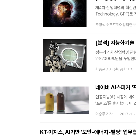
경쟁력을 유지·발전
제4차 산업혁명의 핵심인 
Technology, GP
관련 기술의 선점이 국가 
추형석 소프트웨어정책연구
사회적 관심을 모은 알파
있다. 그러나 이미 학계
2006년, 토론토 대학의 
[분석] 지능화기술 
인공지능 시대의 서
정부가 4차 산업혁명 관련
2조2000억원을 투입한다. 4차산업혁명위원회와 과학기술정보통신부 등 21개 부처는 지난 
광화문 일자리위원회에서 
한승균 기자 전자공학 박사
2조2000억원을 투자하
'혁신성장을 위한 사람 
성장동력으로 연결한다는 
네이버 AI스피커 ‘
인프라·생태계 조성 △미
인공지능(AI) 시장에 네
‘프렌즈’를 출시했다. 이 스피커는 음악 재생 뿐만 아니라 네이버의 다양한 콘텐츠를 기반으로 날씨, 환율,
외국어, 키즈 콘텐츠 등 다양한 정보를 음성
이승주 기자
2017-11
AI 번역 서비스인 ‘파파고
대화 하자’는 질의어로 이용자와 클로
오디오 콘텐츠도 이용할 수
KT·이지스, AI기반 '보안-에너지-빌딩’ 업무