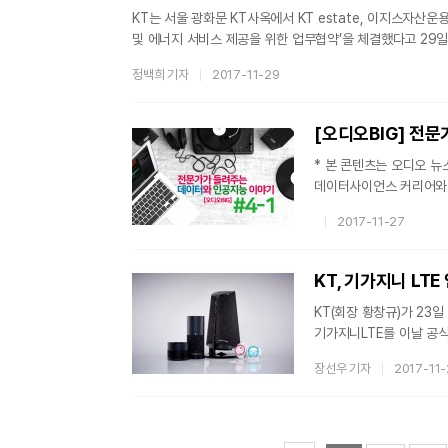
KT는 서울 광화문 KT사옥에서 KT estate, 이지스자산운
및 에너지 서비스 제공을 위한 업무협약’을 체결했다고 29일 밝혔다, 이지스는 국내 70여개, 해외 23개 빌딩의 매입/운용/
부동산 시장에서 급부상 중인 국내 1위 자산운용사다. 이번 
정백희 기자
2017-11-29
접목한 미래형 스마트 빌딩을 구현해 부동산 시장의 판을 바꾸
건물에너지 절감 서비스 ‘기가 에너지 매니저’를 적용 완료했
* 본 콘텐츠는 오디오 뉴
데이터사이언스 커리어와 에
김진영 씨가 진행하는 코
2017-11-27
풀어드립니다.데이터과학자
본 회차에는 지난 시간에
에듀테크에 대해 이야기를
KT, 기가지니 LT
- Pr
KT(회장 황창규)가 23
기가지니LTE를 이날 공식 출시했다. ‘기가지니 패밀리’는 국내 유일 L
‘기가지니 LTE’를 비롯
장선우 기자
2017-11
스마트워치 ‘기가지니 키즈
어디서나 인공지능 서비스를 이용할
와이파이 환경에서만 이용
갖춘