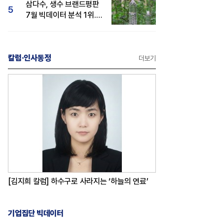
삼다수, 생수 브랜드평판
5
7월 빅데이터 분석 1위...
백산수·동원샘물 순
칼럼·인사동정
더보기
[김지희 칼럼] 하수구로 사라지는 ‘하늘의 연료’
기업집단 빅데이터