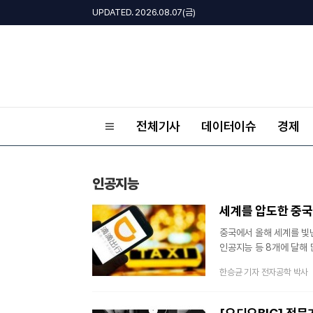
UPDATED. 2026.08.07(금)
전체기사
데이터이슈
경제
인공지능
세계를 압도한 중국
중국에서 올해 세계를 빛
인공지능 등 8개에 달해 많은 사람들의 주목을 받고 있다.3일 중국 저장성 자싱에서 열린 ‘2017년 4차
세계인터넷대회’에서 올해
한승균 기자 전자공학 박사
투표와 대회조직위원회의 심
테슬라 수직통합형 에너지