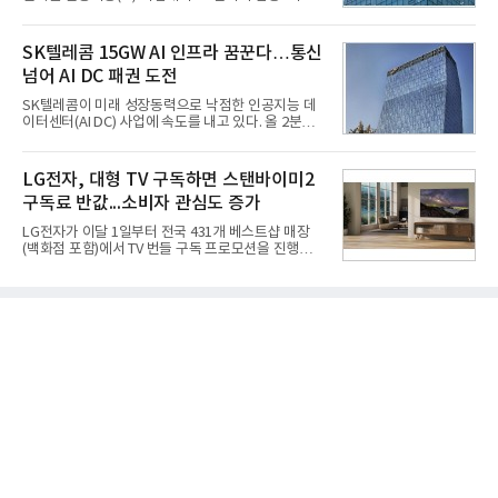
얻지 못했다. 완벽한 신뢰성 확보를 위해 LIG넥스원은
를 강화하고 있다. 경쟁사들이 AI 데이터센터 등 인프
국방과학연구소(ADD) 테스크포스(TF)와 합심해 본
라 투자에 나서는 것과 달리, 카카오는 ‘카카오톡’이
격적인 개선 작업에 착수했다.홍상어 유도탄의 모든
라는 플랫폼 경쟁력을 활용한 AI 에이전트 서비스에
SK텔레콤 15GW AI 인프라 꿈꾼다…통신
분야를
집중하는 전략이다. 과거 무리한 사업 확장 과정에서
넘어 AI DC 패권 도전
겪었던 시행착오를 되풀이하지 않고 핵심 역량에 집
중하겠다는 취지로 풀이된다.7일 업계에 따르면 카카
SK텔레콤이 미래 성장동력으로 낙점한 인공지능 데
오는 올해 2분기 연결 기준 매출 2조985억원, 영업이
이터센터(AI DC) 사업에 속도를 내고 있다. 올 2분기
익 2770억원을 기록했다. 전년 동기 대비 매출과 영업
AI 데이터센터 매출이 90% 이상 급증한 데 이어, 오
이익은 각각 9%, 36% 증가해 모두 분기 기준 역대
는 2035년까지 총 15GW(기가와트) 규모의 AI DC를
최대치다. 상반기 기준 매출은 4조405억원, 영업이익
구축하겠다는 대형 청사진을 제시하면서다. 이에 따
LG전자, 대형 TV 구독하면 스탠바이미2
은 4884억
라 경쟁 구도 역시 이동통신사인 KT, LG유플러스를
구독료 반값...소비자 관심도 증가
넘어 네이버, 삼성SDS 등 IT 인프라 기업으로 확장되
고 있다.7일 SK텔레콤에 따르면 회사는 올해 2분기
LG전자가 이달 1일부터 전국 431개 베스트샵 매장
연결 기준 매출 4조 3591억원, 영업이익 5660억원을
(백화점 포함)에서 TV 번들 구독 프로모션을 진행하고
기록했다. 매출은 전년 동기 대비 0.5%, 영업이익은
있다. 대형 TV 구독 시 스탠바이미2 구독료를 반값 할
67.3% 증가한 수치다. AI DC 사업의 성장에 더해 수
인해주는 프로모션이다.대상 제품은 65·77·83형 올
익성 중심 경영, 그리고 지난해 발생한 일회성 비용에
레드, 75·86·100형 마이크로 RGB, 75·86형 미니
따른 기저효과가 실
RGB 등 거실용 TV로 인기가 높은 베스트셀러 TV 20
개 모델이며, 동시 구독 계약 시 스탠바이미2(모델명
27LX6TPGA) 구독료를 50% 할인 받을 수 있다. 프로
모션 대상 모델과 혜택, 구독료 등 프로모션 세부 사항
은 베스트샵 판매 매니저에게 문의하면 자세히 안내
받을 수 있다.LG TV를 구독으로 이용하면 최대 6년까
지 구독 계약기간 내 무상 A/S를 받을 수 있으며, 이사
등으로 이전