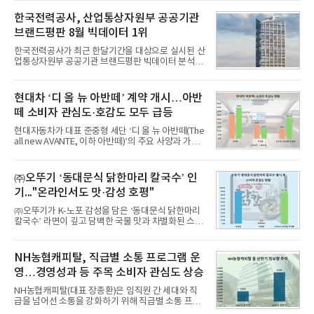
일 한국기업평판연구소(소장 구창환)는 국내 교육서
비스 상장기업 브랜드를 대상으로 지난 7월 7일부터
한국전력공사, 산업통상자원부 공공기관
8월 7일까지 수집된 소비자 빅데이터 10,074,233건
브랜드평판 8월 빅데이터 1위
을 분석한 결과, 메가스터디교육이 브랜드평판지수
1,710,926을 기록하며 8월 1위에 올랐다고 밝혔다.
한국전력공사가 최근 한달기간을 대상으로 실시된 산
분석에 활용된 빅데이터는 지난 7월(9,491,206건) 대
업통상자원부 공공기관 브랜드평판 빅데이터 분석에
비 6.14% 증가한 수치로, 교육서비스 상장기업 브랜
서 1위를 차지했다. 한국가스공사와 한국수력원자력
드에 대한 소비자 관심이 확대됐다.연구소에 따르면 8
이 순으로 뒤를 이었다.7일 한국기업평판연구소(소장
월 교육서비스 상장기업 브랜드평판 순위는 메가스터
구창환)는 산업통상자원부 공공기관 41개 브랜드를
현대차 ‘디 올 뉴 아반떼’ 계약 개시…아반
디교육, 대교, 디지
대상으로 지난 7월 7일부터 8월 7일까지 수집된 소비
떼 소비자 관심도·호감도 모두 급등
자 빅데이터 91,102,549건을 분석한 결과, 한국전력
공사가 브랜드평판지수 10,670,633을 기록하며 8월
현대자동차가 대표 준중형 세단 ‘디 올 뉴 아반떼(The
1위에 올랐다고 밝혔다. 분석에 활용된 빅데이터는 지
all new AVANTE, 이하 아반떼)’의 주요 사양과 가격
난 7월(88,893,823건) 대비 2.48% 증가한 수치다.연
을 공개하고 5일부터 계약을 시작한다고 밝혔다.아반
구소에 따르면 8월 산업통상자원부 공공기관 브랜드
떼는 6년 만에 선보이는 8세대 완전변경 모델로, ▲정
평판 30위 순위는 한국전력공사, 한국가스공사, 한국
교한 선과 면을 중심으로 완성한 파격적인 디자인 ▲
㈜오뚜기 ‘동대문식 닭한마리 칼국수’ 인
수력원자력, 한국석
과거 중형 세단 수준으로 확대된 차체 제원 ▲글로벌
기..."온라인서도 맛·감성 호평"
최고 수준의 안전성 ▲성능과 효율을 동시에 높인 주
행 완성도 ▲첨단 편의 및 디지털 사양 적용 등을 통해
㈜오뚜기가 K-노포 감성을 담은 ‘동대문식 닭한마리
글로벌 준중형 세단의 새로운 기준을 세웠다.아반떼
칼국수’ 라면이 깊고 담백한 국물 맛과 차별화된 스토
는 가솔린 2.0과 1.6 하이브리드 두 가지 파워트레인
리로 출시 초기부터 높은 인기를 얻고 있다고 4일 밝
과 모던, 프리미엄, 인스퍼레이션 세 가지 트림으로
혔다.‘동대문식 닭한마리 칼국수’는 예상을 뛰어넘는
운영된다.◆ 디자인·공간·안전·성능 전반에서 차급을
소비자 호응에 힘입어 지난 7월 13일 첫 선을 보인 지
NH농협캐피탈, 직급별 소통 프로그램 운
넘
단 18일 만에 누적 판매량 50만 개를 돌파하는 성과를
영…경영성과 등 주목 소비자 관심도 상승
거두었다.이번 신제품은 개발진이 전국의 닭한마리
전문점을 직접 찾아 다니며 최적의 육수 비율을 완성
NH농협캐피탈(대표 장종환)은 임직원 간 세대와 직
했다. 자극적이지 않으면서도 깊은 닭육수에 마늘의
급을 넘어선 소통을 강화하기 위해 직급별 소통 프로
개운한 풍미를 더했으며, 국물이 잘 배어들면서도 쫄
그램'너하(NH)고, 나하(NH)고, NH GO!'를 지난 27일