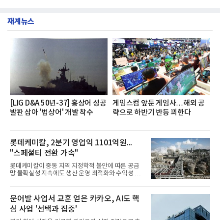
깃한 식감이 살아있는 칼국수 면발을 정교하게 구현
부터 30일까지 서울 원센티널 NH농협캐피탈타워 22
했다는게 회사측의 설명이다.실제 현장 시식 행사에
층에서 운영했다고 31일 밝혔다.이번 프로그램은 경
서도
재계뉴스
영지원부 홍보팀과 2026년 새로이(e)＊가 공동 주관
했으며, ▲팀장·부장(7.27), ▲계장·주임(7.28), ▲과
장·차장(7.29), ▲대리(7.30) 등 직급별로 총 4회에 걸
쳐 진행됐다.참고로 새로이(e)는 NH농협캐피탈 MZ
세대들로(과장~계장) 구성된 자율 참여조직으로, 조
직문화 혁신과 업무 효율성 향상을 위한 다양한 활동
을 추진하며,새로운 변화와 이로운 영향력을 조직전
반에 전파하는 역할
[LIG D&A 50년-37] 홍상어 성공
게임스컴 앞둔 게임사…해외 공
발판 삼아 '범상어' 개발 착수
략으로 하반기 반등 꾀한다
롯데케미칼, 2분기 영업익 1101억원...
"스페셜티 전환 가속"
롯데케미칼이 중동 지역 지정학적 불안에 따른 공급
망 불확실성 지속에도 생산 운영 최적화와 수익성 중
심의 사업 운영을 통해 전분기에 이어 흑자 기조를 이
어갔다.롯데케미칼이 2026년 2분기 연결 기준 매출
액 5조6864억원, 영업이익 1101억원을 기록했다고 7
문어발 사업서 교훈 얻은 카카오, AI도 핵
일 밝혔다. 사업별로는 기초화학 부문(롯데케미칼 기
심 사업 '선택과 집중'
초소재사업·LC타이탄·LC USA·롯데대산석화)이 매
출 3조9403억원, 영업이익 23억원을 기록했다. 정기