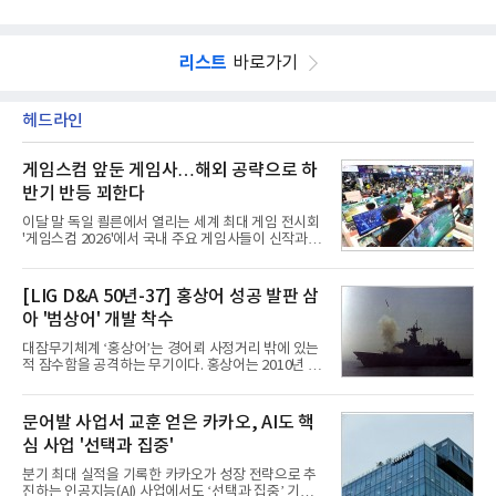
리스트
바로가기
헤드라인
게임스컴 앞둔 게임사…해외 공략으로 하
반기 반등 꾀한다
이달 말 독일 쾰른에서 열리는 세계 최대 게임 전시회
'게임스컴 2026'에서 국내 주요 게임사들이 신작과 글
로벌 전략을 공개한다. 상반기 게임사들의 실적이 업
체별로 엇갈린 가운데 하반기 신작 흥행과 해외 시장
성과가 실적을 좌우할 핵심 변수로 떠오르고 있다.8일
[LIG D&A 50년-37] 홍상어 성공 발판 삼
업계에 따르면 올해 상반기 게임업계는 기업별 성적
아 '범상어' 개발 착수
표가 크게 갈렸다. 대표적으로 크래프톤은 'PUBG: 배
틀그라운드'의 안정적인 성장에 힘입어 상반기 연결
대잠무기체계 ‘홍상어’는 경어뢰 사정거리 밖에 있는
기준 매출 2조6616억원, 영업이익 9725억원으로 역
적 잠수함을 공격하는 무기이다. 홍상어는 2010년 넥
대 최대 실적을 기록했다. 엔씨도 올해 출시한 '아이온
스원퓨처 시절 진해하우스에서 최초 생산돼 전력화가
2' 등에 힘입어 호실적을 거둘 것으로 전망된다.반면
이뤄졌다. 이후 2012년 한국형 구축함(KDX-1) 이상
넷마블은 2분기 매출이 증가했지만 영업이익은 전년
의 함정에 실전 배치됐다.그해 7월 해군은 동해상에서
문어발 사업서 교훈 얻은 카카오, AI도 핵
동기 대
성능 검증을 위해 홍상어 시험발사를 실시했다. 이때
심 사업 '선택과 집중'
홍상어가 목표 지점에서 입수한 후 표적을 타격하지
못하고 물속에서 멈춰버리는 예상 밖의 일이 벌어졌
분기 최대 실적을 기록한 카카오가 성장 전략으로 추
다. 2차 품질확인 사격 시험에서도 만족스러운 결과를
진하는 인공지능(AI) 사업에서도 ‘선택과 집중’ 기조