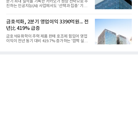
분기 최대 실적을 기록한 카카오가 성장 전략으로 추
보수 영향과 원료 가격 변동에 따른 래깅 효과로 전분
진하는 인공지능(AI) 사업에서도 ‘선택과 집중’ 기조
기 대비 수익성은 둔화됐지만 흑자 전환 흐름을 유지
를 강화하고 있다. 경쟁사들이 AI 데이터센터 등 인프
했다.첨단소재 부문은 매출 1조1551억원, 영업이익
라 투자에 나서는 것과 달리, 카카오는 ‘카카오톡’이
1325억원을 기록했다. 주요 제품의 스프레드 확대와
라는 플랫폼 경쟁력을 활용한 AI 에이전트 서비스에
금호석화, 2분기 영업이익 3390억원... 전
우호적인 환율 효과
집중하는 전략이다. 과거 무리한 사업 확장 과정에서
년比 419% 급증
겪었던 시행착오를 되풀이하지 않고 핵심 역량에 집
중하겠다는 취지로 풀이된다.7일 업계에 따르면 카카
금호석유화학이 주력 제품 판매 호조에 힘입어 영업
오는 올해 2분기 연결 기준 매출 2조985억원, 영업이
이익이 전년 동기 대비 419.7% 증가하는 '깜짝 실
익 2770억원을 기록했다. 전년 동기 대비 매출과 영업
적'을 냈다. 금호석유화학은 연결 기준 올해 2분기 영
이익은 각각 9%, 36% 증가해 모두 분기 기준 역대
업이익이 3390억원으로 지난해 동기보다 419.7% 증
최대치다. 상반기 기준 매출은 4조405억원, 영업이익
가한 것으로 잠정 집계됐다고 7일 공시했다.매출은 2
은 4884억
조2682억원으로 지난해 동기 대비 27.9% 증가했다.
순이익은 3004억원으로 420.4% 늘었다.이번 호실적
은 주력 제품인 NB라텍스와 합성수지 판매 호조가 견
인한 것으로 풀이된다. 미국의 중국산 의료용 고무장
갑 관세 인상 이후 동남아 장갑업체의 가동률이 높아
지면서 NB라텍스 수요가 증가했고, 원재료인 부타디
엔(BD) 가격 상승분을 제품 가격에 반영하면서 수익
성이 개선됐다.금호석유