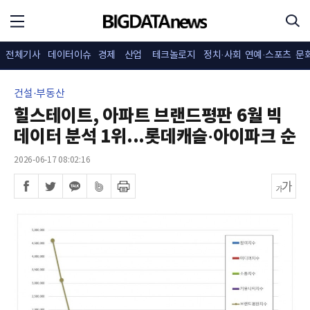
전체기사
데이터이슈
경제
산업
테크놀로지
정치·사회
연예·스포츠
문
건설·부동산
힐스테이트, 아파트 브랜드평판 6월 빅
데이터 분석 1위...롯데캐슬·아이파크 순
2026-06-17 08:02:16