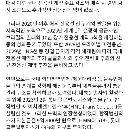
매각 이후 국내 전용선 계약 수요 감소와 매각 시 경업 금
지 조항으로 추가적인 전용선 계약이 없었다.
그러나 2020년 이후 해외 전용선 신규 계약 발굴을 위한
지속적인 노력으로 2025년 세계 1위 철광석 공급사인
브라질의 빌레와 10년 장기 전용선 계약 5척을 체결하는
등의 성과를 거두었다. 또한 2026년 드라이벌크 전용선,
2029년 LNG선 등 경업 금지가 각각 해제됨에 따라 국내
전용선 계약의 추가 발굴과 해외 주요 전략 화주와의 신
규 전용선 계약 추진을 준비하고 있다.
한편으로는 국내 항만하역업체·해운대리점 등 물류업체
들과의 연계를 강화해 해상운송부터 내륙물류까지 통합
관리 구조를 확립하고자 노력했다. 내륙운송사업 활성화
를 위해 2023년 2월 롯데글로벌로지스와 손을 잡고 합
작법인 ‘에이치엔엘트랜스’㈜(HNL Trans Co., Ltd.)를
설립한 것도 그러한 노력의 연장선상이었다. 합작법인의
초기 자본금은 9억2000만 원으로, HMM이 51%, 롯데
글로벌로지스가 49%의 지분을 투자했다.