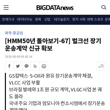
전체기사
데이터이슈
경제
산업
테크놀로지
정치·사회
연예·스포츠
문
화학·중공업
[HMM50년 돌아보기-67] 벌크선 장기
운송계약 신규 확보
2026-06-08 08:42:34
GS칼텍스·S-Oil과 원유 장기운송계약 체결,
VLCC 사업 부활
브라질 발레와 1조 원 규모 계약, VLGC사업 본 궤
도 올라
국내 주요 기업과 암모니아 컨소시엄에서 장기운송