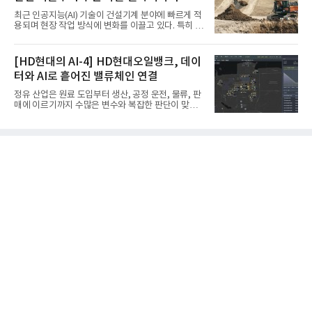
국지사 대표 등이 참석한 가운데 ‘항공우주·방산 품질
최근 인공지능(AI) 기술이 건설기계 분야에 빠르게 적
경영시스템(AS9100D)’ 인증수여식을 가졌다고 밝혔
용되며 현장 작업 방식에 변화를 이끌고 있다. 특히 무
다.포스코에어솔루션이 획득한 AS9100D는 국제 품
인 자율화 기술은 작업 효율을 획기적으로 높이며 스
질경영시스템 표준(ISO 9001)을 기반으로 항공우주
마트 건설 현장 구현을 앞당기고 있다.HD현대사이트
및 방위산업의 엄격한 특수 요구사항을 반영한 글로
솔루션은 최근 스위스 건설 현장에서 무인 자율 굴착
[HD현대의 AI-4] HD현대오일뱅크, 데이
벌 표준이다. 특히 미세
기를 투입했다. 실제 공사를 진행한 것은 처음으로, 건
터와 AI로 흩어진 밸류체인 연결
설장비 자율화 기술의 새로운 이정표를 제시했다.이
번에 투입된 무인 자율 굴착기는 유럽 대형 건설그룹
정유 산업은 원료 도입부터 생산, 공정 운전, 물류, 판
키바그(KIBAG)의 스위스 투겐 지역 건설 프로젝트에
매에 이르기까지 수많은 변수와 복잡한 판단이 맞물
서 깊이 3m, 폭 12m, 길이 1km 규모의 토목 공사를
리는 구조를 갖고 있다. 작은 변화 하나가 전체 수익성
수행할 예정이다. 해당 장비에는 HD건설기계의 22t
과 운영 효율에 직접적인 영향을 미치는 만큼, 데이터
급 굴착기를 기반으로 HD현대사이트솔루션의 스마
를 얼마나 빠르고 정확하게 연결하고 활용하느냐가
트 굴착기 플랫폼
기업경쟁력을 좌우하는 핵심 요소로 떠오르고 있다.
이러한 환경 속에서 HD현대오일뱅크는 인공지능(AI)
을 단순한 업무 자동화 도구로 보지 않고, 정유사의 밸
류체인(Value Chain) 전반을 연결하고 최적화하는 핵
심 기반으로 활용하고 있다.원유 선택과 도입, 생산계
획, 제품 운영, 물류와 수급, 공정 운전에 이르기까지
각 업무를 개별적으로 바라보는 것이 아니라, 하나의
흐름