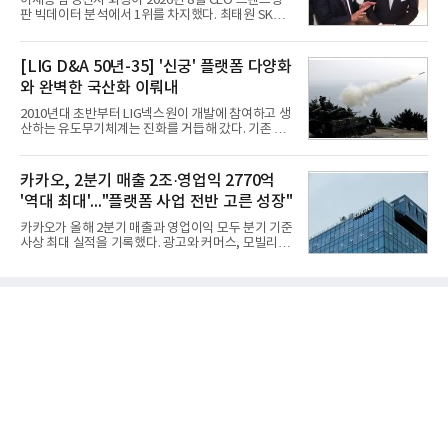
이재용 삼성전자 회장이 2026년 8월 CEO 브랜드평
실증에서는 총 13개 구간, 10만6000km 항해를 통해
판 빅데이터 분석에서 1위를 차지했다. 최태원 SK그
평균 5.3%의 연료 질감 효과를 입증했다. 이는 연간 1
룹 회장과 구광모 LG그룹 회장이 뒤를 이었다.6일 한
만t의 연료를 사용하는 선박 1척 기준 약 3억5000만
국기업평판연구소(소장 구창환)는 빅데이터뉴스와
원의 비용 절감에 해당한다.주목할 점은 오션와이즈
함께 60명의 CEO 브랜드를 대상으로 2026년 7월 6
[LIG D&A 50년-35] '신궁' 플랫폼 다양화
의 핵심
일부터 8월 6일까지 수집된 소비자 빅데이터
와 완벽한 국산화 이뤄내
7,395,735건을 분석한 결과, 삼성 이재용 회장이 브
랜드평판지수 1,984,715를 기록하며 8월 1위에 올랐
2010년대 초반부터 LIG넥스원이 개발에 참여하고 생
다고 밝혔다. 분석에 활용된 빅데이터는 지난 7월
산하는 유도무기체계는 진화를 거듭해 갔다. 기존 무
(14,233,797건) 대비 48.04% 감소한 수치다.8월
기체계에 기반한 새로운 기능이 추가되기도 하고, 활
CEO 브랜드평판 30위 순위는 이재용, 최태원, 정의
용도가 떨어지는 재래식 무기를 새롭게 활용하는 방
선, 구광모, 신동빈, 박현주, 이해진, 정원주, 함영주,
안이 강구됐다. 또 핵심 구성품 국산화를 통해 수출상
카카오, 2분기 매출 2조·영업익 2770억
김승연, 이재현, 강호동, 김범수, 양종
의 제약을 해소하고자 노력했다. 이러한 LIG넥스원의
'역대 최대'..."플랫폼 사업 전반 고른 성장"
신기술 개발 성과가 집약된 무기체계가 바로 휴대용
지대공 유도무기 ‘신궁’이다.신궁은 이미 2009년 수
카카오가 올해 2분기 매출과 영업이익 모두 분기 기준
출을 위한 개량형 멀티런처 개발을 완료함으로써 기
사상 최대 실적을 기록했다. 광고와 커머스, 모빌리
능 다양화와 계열화 가능성을 선보인 바 있었다. 이번
티, 페이 등 플랫폼 사업이 고르게 성장하며 실적을 견
엔 기존 K-30 30mm 대공포 비호 체계에 신궁을 장착
인했다.카카오는 6일 연결 기준 올해 2분기 매출 2조
하는 개량사업, 일명 ‘비호복합’ 프로젝트가 2009년
985억원, 영업이익 2770억원을 기록했다고 밝혔다.
부터 진행됐
전년 동기 대비 매출은 9%, 영업이익은 36% 늘어난
수치다. 전년 동기 실적과 증가율은 카카오게임즈와
카카오헬스케어 관련 손익을 중단영업손익으로 반영
한 기준으로 산출됐다. 지난해 2분기 매출은 1조9175
억원, 영업이익은 2039억원이었다.플랫폼 부문 매출
은 1조2303억원으로 전년 동기 대비 17% 증가했다.
카카오톡 내 광고와 커머스 사업을 아우르는 톡비즈
매출은 6432억원