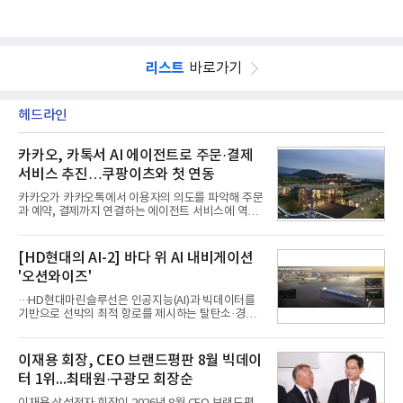
리스트
바로가기
헤드라인
카카오, 카톡서 AI 에이전트로 주문·결제
서비스 추진…쿠팡이츠와 첫 연동
카카오가 카카오톡에서 이용자의 의도를 파악해 주문
과 예약, 결제까지 연결하는 에이전트 서비스에 역량
을 집중한다. 음식 배달을 시작으로 커머스와 예약, 여
행 등으로 적용 범위를 넓혀 AI를 새로운 톡비즈 성장
축으로 만들겠다는 구상이다.정신아 카카오 대표는 6
[HD현대의 AI-2] 바다 위 AI 내비게이션
일 열린 2분기 실적 발표 컨퍼런스콜에서 "AI는 톡비
'오션와이즈'
즈 성장 재점화의 핵심이자 주요 매출원으로 자리 잡
을 것"이라며 이같은 AI 사업 전략을 공개했다. 카카
···HD현대마린슬루선은 인공지능(AI)과 빅데이터를
오는 이날 함께 발표한 2분기 연결 매출이 전년 동기
기반으로 선박의 최적 항로를 제시하는 탈탄소·경제
대비 9% 증가한 2조985억원, 영업이익은 36% 늘어
운항 솔루션 ‘오션와이즈’를 운영하고 있다. 별도의
난 2770억원이라고 밝혔다. 매출과 영업이익 모두 분
장비 설치 없이 일고리즘 만으로 선박의 탄소 배출량
기 기준 역대 최대치다. 카카오는 플랫폼 부문 매출이
을 모니터링 및 예측하며, 연료 소비를 최소화하는 운
이재용 회장, CEO 브랜드평판 8월 빅데이
17% 증가하
항 가이드라인을 제공한다.오션와이즈의 핵심 기능은
터 1위...최태원·구광모 회장순
CI(탄소집약도지수) 실시간 관리 예측, 시 기반 최적
항로 추천, 선단 관리 등이다. HD현대오일뱅크와의