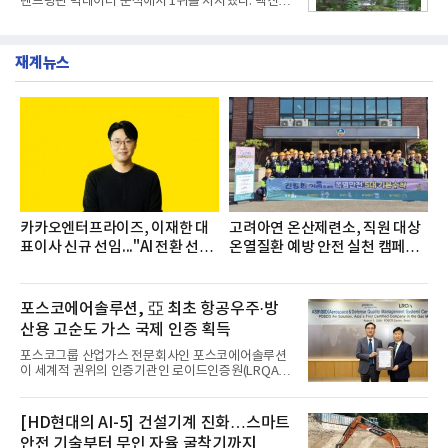
랜드평판 빅데이터 분석에서 1위를 차지했다. 백산수
으로 이어졌다.캠페인 기간에는 임직원의 참여를 독
와 동원샘물이 뒤를 이었다.31일 한국기업평판연구
려하기 위해 헌혈 퀴즈와 행운 복권 등 다양한 이벤트
소(소장 구창환)는 국내 소비자들에게 사랑받는 21개
도 진행했다.종근당홀딩스는 임직원들이 기부한 헌혈
생수 브랜드를 대상으로 지난 6월 30일부터 7월 31일
증을 한국백혈병
재계뉴스
까지 수집된 소비자 빅데이터 3,702,555건을 분석한
결과, 삼다수가 브랜드평판지수 1,594,583을 기록하
며 7월 1위에 올랐다고 밝혔다. 분석에 활용된 빅데이
터는 지난 4월(3,435,836건) 대비 7.76% 증가한 수
치다.연구소에 따르면 7월 생수 브랜드평판 순위는 삼
다수, 백산수, 동원샘물, 스파클, 아이시스, 에비앙,
몽베스트, 크리스탈, 풀무원샘물, 평창수, 지리산수,
진로 석수,
카카오엔터프라이즈, 이재한 대
고려아연 온산제련소, 직원 대상
표이사 신규 선임..."AI 전환 선
온열질환 예방 안전 실천 캠페인
도"
실시
포스코에어솔루션, 亞 최초 항공우주·방
산용 고순도 가스 국제 인증 획득
포스코그룹 산업가스 전문회사인 포스코에어솔루션
이 세계적 권위의 인증기관인 로이드인증원(LRQA)
으로부터 아시아 지역 최초로 항공우주 및 방산용 고
순도 희귀가스 제조 분야 국제공인 인증인 ‘항공우주·
방산 품질경영시스템(AS9100D)’을 획득했다.포스코
[HD현대의 AI-5] 건설기계 진화…스마트
에어솔루션은 6일 서울 포스코센터에서 김대연 포스
안전 기술부터 무인 자율 굴착기까지
코에어솔루션 대표, 이일형 로이드인증원(LRQA) 한