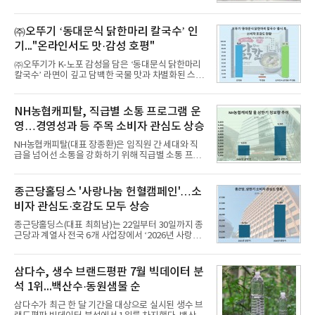
을 공개하고 5일부터 계약을 시작한다고 밝혔다.아반
떼는 6년 만에 선보이는 8세대 완전변경 모델로, ▲정
교한 선과 면을 중심으로 완성한 파격적인 디자인 ▲
㈜오뚜기 ‘동대문식 닭한마리 칼국수’ 인
과거 중형 세단 수준으로 확대된 차체 제원 ▲글로벌
기..."온라인서도 맛·감성 호평"
최고 수준의 안전성 ▲성능과 효율을 동시에 높인 주
행 완성도 ▲첨단 편의 및 디지털 사양 적용 등을 통해
㈜오뚜기가 K-노포 감성을 담은 ‘동대문식 닭한마리
글로벌 준중형 세단의 새로운 기준을 세웠다.아반떼
칼국수’ 라면이 깊고 담백한 국물 맛과 차별화된 스토
는 가솔린 2.0과 1.6 하이브리드 두 가지 파워트레인
리로 출시 초기부터 높은 인기를 얻고 있다고 4일 밝
과 모던, 프리미엄, 인스퍼레이션 세 가지 트림으로
혔다.‘동대문식 닭한마리 칼국수’는 예상을 뛰어넘는
운영된다.◆ 디자인·공간·안전·성능 전반에서 차급을
소비자 호응에 힘입어 지난 7월 13일 첫 선을 보인 지
NH농협캐피탈, 직급별 소통 프로그램 운
넘
단 18일 만에 누적 판매량 50만 개를 돌파하는 성과를
영…경영성과 등 주목 소비자 관심도 상승
거두었다.이번 신제품은 개발진이 전국의 닭한마리
전문점을 직접 찾아 다니며 최적의 육수 비율을 완성
NH농협캐피탈(대표 장종환)은 임직원 간 세대와 직
했다. 자극적이지 않으면서도 깊은 닭육수에 마늘의
급을 넘어선 소통을 강화하기 위해 직급별 소통 프로
개운한 풍미를 더했으며, 국물이 잘 배어들면서도 쫄
그램'너하(NH)고, 나하(NH)고, NH GO!'를 지난 27일
깃한 식감이 살아있는 칼국수 면발을 정교하게 구현
부터 30일까지 서울 원센티널 NH농협캐피탈타워 22
했다는게 회사측의 설명이다.실제 현장 시식 행사에
층에서 운영했다고 31일 밝혔다.이번 프로그램은 경
종근당홀딩스 '사랑나눔 헌혈캠페인'…소
서도
영지원부 홍보팀과 2026년 새로이(e)＊가 공동 주관
비자 관심도·호감도 모두 상승
했으며, ▲팀장·부장(7.27), ▲계장·주임(7.28), ▲과
장·차장(7.29), ▲대리(7.30) 등 직급별로 총 4회에 걸
종근당홀딩스(대표 최희남)는 22일부터 30일까지 종
쳐 진행됐다.참고로 새로이(e)는 NH농협캐피탈 MZ
근당과 계열사 전국 6개 사업장에서 ‘2026년 사랑나
세대들로(과장~계장) 구성된 자율 참여조직으로, 조
눔 헌혈캠페인’을 실시했다고 31일 밝혔다.이번 캠페
직문화 혁신과 업무 효율성 향상을 위한 다양한 활동
인은 장마와 폭염, 여름휴가 등으로 헌혈 참여가 줄어
을 추진하며,새로운 변화와 이로운 영향력을 조직전
드는 시기에 안정적 혈액 수급에 기여하고 생명나눔
삼다수, 생수 브랜드평판 7월 빅데이터 분
반에 전파하는 역할
문화를 확산하기 위해 마련됐다.캠페인은 종근당 천
석 1위...백산수·동원샘물 순
안공장을 시작으로 ▲효종연구소 ▲종근당바이오 안
산공장 ▲경보제약 아산본사 ▲종근당건강 당진공장
삼다수가 최근 한 달 기간을 대상으로 실시된 생수 브
▲종근당 본사 등 전국 6개 사업장에서 릴레이 방식