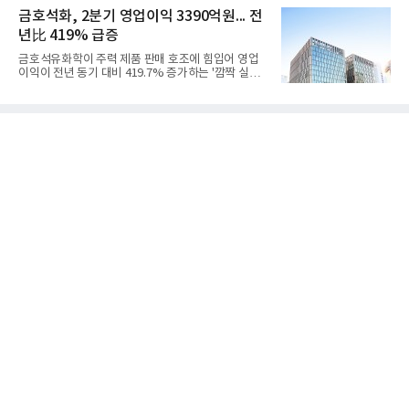
1325억원을 기록했다. 주요 제품의 스프레드 확대와
라는 플랫폼 경쟁력을 활용한 AI 에이전트 서비스에
금호석화, 2분기 영업이익 3390억원... 전
우호적인 환율 효과
집중하는 전략이다. 과거 무리한 사업 확장 과정에서
년比 419% 급증
겪었던 시행착오를 되풀이하지 않고 핵심 역량에 집
중하겠다는 취지로 풀이된다.7일 업계에 따르면 카카
금호석유화학이 주력 제품 판매 호조에 힘입어 영업
오는 올해 2분기 연결 기준 매출 2조985억원, 영업이
이익이 전년 동기 대비 419.7% 증가하는 '깜짝 실
익 2770억원을 기록했다. 전년 동기 대비 매출과 영업
적'을 냈다. 금호석유화학은 연결 기준 올해 2분기 영
이익은 각각 9%, 36% 증가해 모두 분기 기준 역대
업이익이 3390억원으로 지난해 동기보다 419.7% 증
최대치다. 상반기 기준 매출은 4조405억원, 영업이익
가한 것으로 잠정 집계됐다고 7일 공시했다.매출은 2
은 4884억
조2682억원으로 지난해 동기 대비 27.9% 증가했다.
순이익은 3004억원으로 420.4% 늘었다.이번 호실적
은 주력 제품인 NB라텍스와 합성수지 판매 호조가 견
인한 것으로 풀이된다. 미국의 중국산 의료용 고무장
갑 관세 인상 이후 동남아 장갑업체의 가동률이 높아
지면서 NB라텍스 수요가 증가했고, 원재료인 부타디
엔(BD) 가격 상승분을 제품 가격에 반영하면서 수익
성이 개선됐다.금호석유