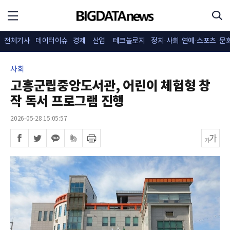
전체기사
데이터이슈
경제
산업
테크놀로지
정치·사회
연예·스포츠
문
사회
고흥군립중앙도서관, 어린이 체험형 창
작 독서 프로그램 진행
2026-05-28 15:05:57