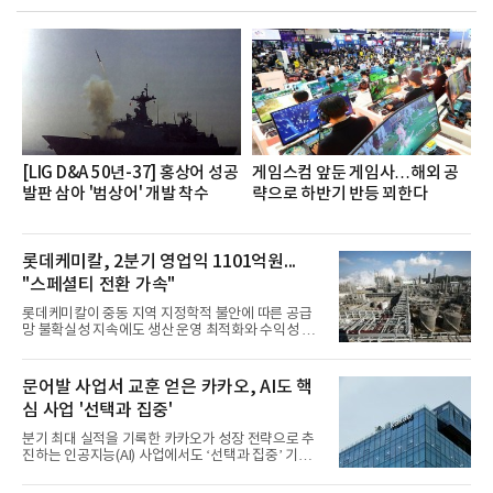
했으며, ▲팀장·부장(7.27), ▲계장·주임(7.28), ▲과
장·차장(7.29), ▲대리(7.30) 등 직급별로 총 4회에 걸
쳐 진행됐다.참고로 새로이(e)는 NH농협캐피탈 MZ
세대들로(과장~계장) 구성된 자율 참여조직으로, 조
직문화 혁신과 업무 효율성 향상을 위한 다양한 활동
을 추진하며,새로운 변화와 이로운 영향력을 조직전
반에 전파하는 역할
[LIG D&A 50년-37] 홍상어 성공
게임스컴 앞둔 게임사…해외 공
발판 삼아 '범상어' 개발 착수
략으로 하반기 반등 꾀한다
롯데케미칼, 2분기 영업익 1101억원...
"스페셜티 전환 가속"
롯데케미칼이 중동 지역 지정학적 불안에 따른 공급
망 불확실성 지속에도 생산 운영 최적화와 수익성 중
심의 사업 운영을 통해 전분기에 이어 흑자 기조를 이
어갔다.롯데케미칼이 2026년 2분기 연결 기준 매출
액 5조6864억원, 영업이익 1101억원을 기록했다고 7
문어발 사업서 교훈 얻은 카카오, AI도 핵
일 밝혔다. 사업별로는 기초화학 부문(롯데케미칼 기
심 사업 '선택과 집중'
초소재사업·LC타이탄·LC USA·롯데대산석화)이 매
출 3조9403억원, 영업이익 23억원을 기록했다. 정기
분기 최대 실적을 기록한 카카오가 성장 전략으로 추
보수 영향과 원료 가격 변동에 따른 래깅 효과로 전분
진하는 인공지능(AI) 사업에서도 ‘선택과 집중’ 기조
기 대비 수익성은 둔화됐지만 흑자 전환 흐름을 유지
를 강화하고 있다. 경쟁사들이 AI 데이터센터 등 인프
했다.첨단소재 부문은 매출 1조1551억원, 영업이익
라 투자에 나서는 것과 달리, 카카오는 ‘카카오톡’이