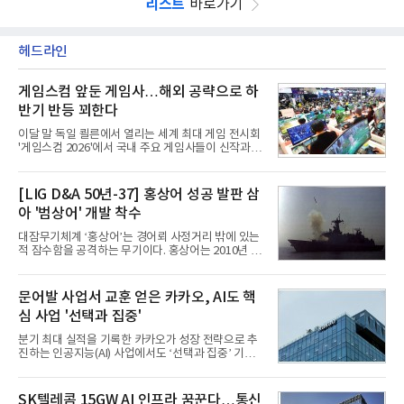
리스트
바로가기
헤드라인
게임스컴 앞둔 게임사…해외 공략으로 하
반기 반등 꾀한다
이달 말 독일 쾰른에서 열리는 세계 최대 게임 전시회
'게임스컴 2026'에서 국내 주요 게임사들이 신작과 글
로벌 전략을 공개한다. 상반기 게임사들의 실적이 업
체별로 엇갈린 가운데 하반기 신작 흥행과 해외 시장
성과가 실적을 좌우할 핵심 변수로 떠오르고 있다.8일
[LIG D&A 50년-37] 홍상어 성공 발판 삼
업계에 따르면 올해 상반기 게임업계는 기업별 성적
아 '범상어' 개발 착수
표가 크게 갈렸다. 대표적으로 크래프톤은 'PUBG: 배
틀그라운드'의 안정적인 성장에 힘입어 상반기 연결
대잠무기체계 ‘홍상어’는 경어뢰 사정거리 밖에 있는
기준 매출 2조6616억원, 영업이익 9725억원으로 역
적 잠수함을 공격하는 무기이다. 홍상어는 2010년 넥
대 최대 실적을 기록했다. 엔씨도 올해 출시한 '아이온
스원퓨처 시절 진해하우스에서 최초 생산돼 전력화가
2' 등에 힘입어 호실적을 거둘 것으로 전망된다.반면
이뤄졌다. 이후 2012년 한국형 구축함(KDX-1) 이상
넷마블은 2분기 매출이 증가했지만 영업이익은 전년
의 함정에 실전 배치됐다.그해 7월 해군은 동해상에서
문어발 사업서 교훈 얻은 카카오, AI도 핵
동기 대
성능 검증을 위해 홍상어 시험발사를 실시했다. 이때
심 사업 '선택과 집중'
홍상어가 목표 지점에서 입수한 후 표적을 타격하지
못하고 물속에서 멈춰버리는 예상 밖의 일이 벌어졌
분기 최대 실적을 기록한 카카오가 성장 전략으로 추
다. 2차 품질확인 사격 시험에서도 만족스러운 결과를
진하는 인공지능(AI) 사업에서도 ‘선택과 집중’ 기조
얻지 못했다. 완벽한 신뢰성 확보를 위해 LIG넥스원은
를 강화하고 있다. 경쟁사들이 AI 데이터센터 등 인프
국방과학연구소(ADD) 테스크포스(TF)와 합심해 본
라 투자에 나서는 것과 달리, 카카오는 ‘카카오톡’이
격적인 개선 작업에 착수했다.홍상어 유도탄의 모든
라는 플랫폼 경쟁력을 활용한 AI 에이전트 서비스에
SK텔레콤 15GW AI 인프라 꿈꾼다…통신
분야를