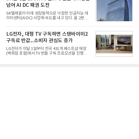
집중하는 전략이다. 과거 무리한 사업 확장 과정에서
넘어 AI DC 패권 도전
겪었던 시행착오를 되풀이하지 않고 핵심 역량에 집
중하겠다는 취지로 풀이된다.7일 업계에 따르면 카카
SK텔레콤이 미래 성장동력으로 낙점한 인공지능 데
오는 올해 2분기 연결 기준 매출 2조985억원, 영업이
이터센터(AI DC) 사업에 속도를 내고 있다. 올 2분기
익 2770억원을 기록했다. 전년 동기 대비 매출과 영업
AI 데이터센터 매출이 90% 이상 급증한 데 이어, 오
이익은 각각 9%, 36% 증가해 모두 분기 기준 역대
는 2035년까지 총 15GW(기가와트) 규모의 AI DC를
최대치다. 상반기 기준 매출은 4조405억원, 영업이익
구축하겠다는 대형 청사진을 제시하면서다. 이에 따
LG전자, 대형 TV 구독하면 스탠바이미2
은 4884억
라 경쟁 구도 역시 이동통신사인 KT, LG유플러스를
구독료 반값...소비자 관심도 증가
넘어 네이버, 삼성SDS 등 IT 인프라 기업으로 확장되
고 있다.7일 SK텔레콤에 따르면 회사는 올해 2분기
LG전자가 이달 1일부터 전국 431개 베스트샵 매장
연결 기준 매출 4조 3591억원, 영업이익 5660억원을
(백화점 포함)에서 TV 번들 구독 프로모션을 진행하고
기록했다. 매출은 전년 동기 대비 0.5%, 영업이익은
있다. 대형 TV 구독 시 스탠바이미2 구독료를 반값 할
67.3% 증가한 수치다. AI DC 사업의 성장에 더해 수
인해주는 프로모션이다.대상 제품은 65·77·83형 올
익성 중심 경영, 그리고 지난해 발생한 일회성 비용에
레드, 75·86·100형 마이크로 RGB, 75·86형 미니
따른 기저효과가 실
RGB 등 거실용 TV로 인기가 높은 베스트셀러 TV 20
개 모델이며, 동시 구독 계약 시 스탠바이미2(모델명
27LX6TPGA) 구독료를 50% 할인 받을 수 있다. 프로
모션 대상 모델과 혜택, 구독료 등 프로모션 세부 사항
은 베스트샵 판매 매니저에게 문의하면 자세히 안내
받을 수 있다.LG TV를 구독으로 이용하면 최대 6년까
지 구독 계약기간 내 무상 A/S를 받을 수 있으며, 이사
등으로 이전