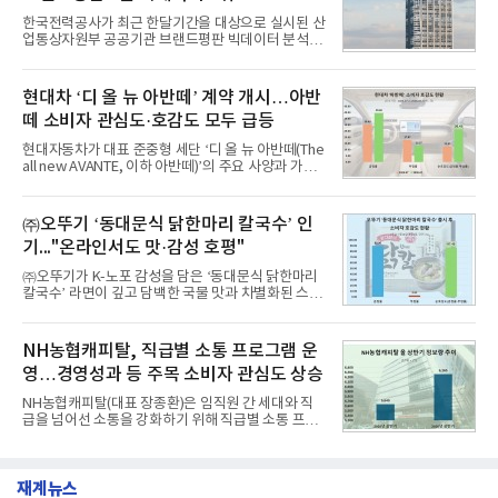
1,710,926을 기록하며 8월 1위에 올랐다고 밝혔다.
한국전력공사가 최근 한달기간을 대상으로 실시된 산
분석에 활용된 빅데이터는 지난 7월(9,491,206건) 대
업통상자원부 공공기관 브랜드평판 빅데이터 분석에
비 6.14% 증가한 수치로, 교육서비스 상장기업 브랜
서 1위를 차지했다. 한국가스공사와 한국수력원자력
드에 대한 소비자 관심이 확대됐다.연구소에 따르면 8
이 순으로 뒤를 이었다.7일 한국기업평판연구소(소장
월 교육서비스 상장기업 브랜드평판 순위는 메가스터
구창환)는 산업통상자원부 공공기관 41개 브랜드를
현대차 ‘디 올 뉴 아반떼’ 계약 개시…아반
디교육, 대교, 디지
대상으로 지난 7월 7일부터 8월 7일까지 수집된 소비
떼 소비자 관심도·호감도 모두 급등
자 빅데이터 91,102,549건을 분석한 결과, 한국전력
공사가 브랜드평판지수 10,670,633을 기록하며 8월
현대자동차가 대표 준중형 세단 ‘디 올 뉴 아반떼(The
1위에 올랐다고 밝혔다. 분석에 활용된 빅데이터는 지
all new AVANTE, 이하 아반떼)’의 주요 사양과 가격
난 7월(88,893,823건) 대비 2.48% 증가한 수치다.연
을 공개하고 5일부터 계약을 시작한다고 밝혔다.아반
구소에 따르면 8월 산업통상자원부 공공기관 브랜드
떼는 6년 만에 선보이는 8세대 완전변경 모델로, ▲정
평판 30위 순위는 한국전력공사, 한국가스공사, 한국
교한 선과 면을 중심으로 완성한 파격적인 디자인 ▲
㈜오뚜기 ‘동대문식 닭한마리 칼국수’ 인
수력원자력, 한국석
과거 중형 세단 수준으로 확대된 차체 제원 ▲글로벌
기..."온라인서도 맛·감성 호평"
최고 수준의 안전성 ▲성능과 효율을 동시에 높인 주
행 완성도 ▲첨단 편의 및 디지털 사양 적용 등을 통해
㈜오뚜기가 K-노포 감성을 담은 ‘동대문식 닭한마리
글로벌 준중형 세단의 새로운 기준을 세웠다.아반떼
칼국수’ 라면이 깊고 담백한 국물 맛과 차별화된 스토
는 가솔린 2.0과 1.6 하이브리드 두 가지 파워트레인
리로 출시 초기부터 높은 인기를 얻고 있다고 4일 밝
과 모던, 프리미엄, 인스퍼레이션 세 가지 트림으로
혔다.‘동대문식 닭한마리 칼국수’는 예상을 뛰어넘는
운영된다.◆ 디자인·공간·안전·성능 전반에서 차급을
소비자 호응에 힘입어 지난 7월 13일 첫 선을 보인 지
NH농협캐피탈, 직급별 소통 프로그램 운
넘
단 18일 만에 누적 판매량 50만 개를 돌파하는 성과를
영…경영성과 등 주목 소비자 관심도 상승
거두었다.이번 신제품은 개발진이 전국의 닭한마리
전문점을 직접 찾아 다니며 최적의 육수 비율을 완성
NH농협캐피탈(대표 장종환)은 임직원 간 세대와 직
했다. 자극적이지 않으면서도 깊은 닭육수에 마늘의
급을 넘어선 소통을 강화하기 위해 직급별 소통 프로
개운한 풍미를 더했으며, 국물이 잘 배어들면서도 쫄
그램'너하(NH)고, 나하(NH)고, NH GO!'를 지난 27일
깃한 식감이 살아있는 칼국수 면발을 정교하게 구현
부터 30일까지 서울 원센티널 NH농협캐피탈타워 22
했다는게 회사측의 설명이다.실제 현장 시식 행사에
층에서 운영했다고 31일 밝혔다.이번 프로그램은 경
서도
재계뉴스
영지원부 홍보팀과 2026년 새로이(e)＊가 공동 주관