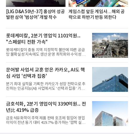
[LIG D&A 50년-37] 홍상어 성공
게임스컴 앞둔 게임사…해외 공
발판 삼아 '범상어' 개발 착수
략으로 하반기 반등 꾀한다
롯데케미칼, 2분기 영업익 1101억원...
"스페셜티 전환 가속"
롯데케미칼이 중동 지역 지정학적 불안에 따른 공급
망 불확실성 지속에도 생산 운영 최적화와 수익성 중
심의 사업 운영을 통해 전분기에 이어 흑자 기조를 이
어갔다.롯데케미칼이 2026년 2분기 연결 기준 매출
액 5조6864억원, 영업이익 1101억원을 기록했다고 7
문어발 사업서 교훈 얻은 카카오, AI도 핵
일 밝혔다. 사업별로는 기초화학 부문(롯데케미칼 기
심 사업 '선택과 집중'
초소재사업·LC타이탄·LC USA·롯데대산석화)이 매
출 3조9403억원, 영업이익 23억원을 기록했다. 정기
분기 최대 실적을 기록한 카카오가 성장 전략으로 추
보수 영향과 원료 가격 변동에 따른 래깅 효과로 전분
진하는 인공지능(AI) 사업에서도 ‘선택과 집중’ 기조
기 대비 수익성은 둔화됐지만 흑자 전환 흐름을 유지
를 강화하고 있다. 경쟁사들이 AI 데이터센터 등 인프
했다.첨단소재 부문은 매출 1조1551억원, 영업이익
라 투자에 나서는 것과 달리, 카카오는 ‘카카오톡’이
1325억원을 기록했다. 주요 제품의 스프레드 확대와
라는 플랫폼 경쟁력을 활용한 AI 에이전트 서비스에
금호석화, 2분기 영업이익 3390억원... 전
우호적인 환율 효과
집중하는 전략이다. 과거 무리한 사업 확장 과정에서
년比 419% 급증
겪었던 시행착오를 되풀이하지 않고 핵심 역량에 집
중하겠다는 취지로 풀이된다.7일 업계에 따르면 카카
금호석유화학이 주력 제품 판매 호조에 힘입어 영업
오는 올해 2분기 연결 기준 매출 2조985억원, 영업이
이익이 전년 동기 대비 419.7% 증가하는 '깜짝 실
익 2770억원을 기록했다. 전년 동기 대비 매출과 영업
적'을 냈다. 금호석유화학은 연결 기준 올해 2분기 영
이익은 각각 9%, 36% 증가해 모두 분기 기준 역대
업이익이 3390억원으로 지난해 동기보다 419.7% 증
최대치다. 상반기 기준 매출은 4조405억원, 영업이익