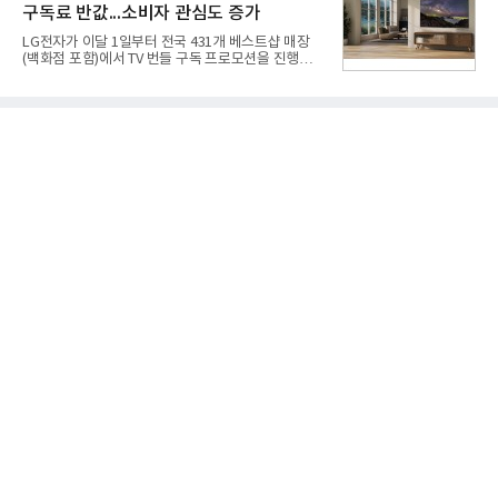
구독료 반값...소비자 관심도 증가
넘어 네이버, 삼성SDS 등 IT 인프라 기업으로 확장되
고 있다.7일 SK텔레콤에 따르면 회사는 올해 2분기
LG전자가 이달 1일부터 전국 431개 베스트샵 매장
연결 기준 매출 4조 3591억원, 영업이익 5660억원을
(백화점 포함)에서 TV 번들 구독 프로모션을 진행하고
기록했다. 매출은 전년 동기 대비 0.5%, 영업이익은
있다. 대형 TV 구독 시 스탠바이미2 구독료를 반값 할
67.3% 증가한 수치다. AI DC 사업의 성장에 더해 수
인해주는 프로모션이다.대상 제품은 65·77·83형 올
익성 중심 경영, 그리고 지난해 발생한 일회성 비용에
레드, 75·86·100형 마이크로 RGB, 75·86형 미니
따른 기저효과가 실
RGB 등 거실용 TV로 인기가 높은 베스트셀러 TV 20
개 모델이며, 동시 구독 계약 시 스탠바이미2(모델명
27LX6TPGA) 구독료를 50% 할인 받을 수 있다. 프로
모션 대상 모델과 혜택, 구독료 등 프로모션 세부 사항
은 베스트샵 판매 매니저에게 문의하면 자세히 안내
받을 수 있다.LG TV를 구독으로 이용하면 최대 6년까
지 구독 계약기간 내 무상 A/S를 받을 수 있으며, 이사
등으로 이전