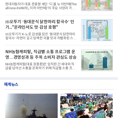
공사가 브랜드평판지수 10,670,633을 기록하며 8월
현대자동차가 대표 준중형 세단 ‘디 올 뉴 아반떼(The
1위에 올랐다고 밝혔다. 분석에 활용된 빅데이터는 지
all new AVANTE, 이하 아반떼)’의 주요 사양과 가격
난 7월(88,893,823건) 대비 2.48% 증가한 수치다.연
을 공개하고 5일부터 계약을 시작한다고 밝혔다.아반
구소에 따르면 8월 산업통상자원부 공공기관 브랜드
떼는 6년 만에 선보이는 8세대 완전변경 모델로, ▲정
평판 30위 순위는 한국전력공사, 한국가스공사, 한국
교한 선과 면을 중심으로 완성한 파격적인 디자인 ▲
㈜오뚜기 ‘동대문식 닭한마리 칼국수’ 인
수력원자력, 한국석
과거 중형 세단 수준으로 확대된 차체 제원 ▲글로벌
기..."온라인서도 맛·감성 호평"
최고 수준의 안전성 ▲성능과 효율을 동시에 높인 주
행 완성도 ▲첨단 편의 및 디지털 사양 적용 등을 통해
㈜오뚜기가 K-노포 감성을 담은 ‘동대문식 닭한마리
글로벌 준중형 세단의 새로운 기준을 세웠다.아반떼
칼국수’ 라면이 깊고 담백한 국물 맛과 차별화된 스토
는 가솔린 2.0과 1.6 하이브리드 두 가지 파워트레인
리로 출시 초기부터 높은 인기를 얻고 있다고 4일 밝
과 모던, 프리미엄, 인스퍼레이션 세 가지 트림으로
혔다.‘동대문식 닭한마리 칼국수’는 예상을 뛰어넘는
운영된다.◆ 디자인·공간·안전·성능 전반에서 차급을
소비자 호응에 힘입어 지난 7월 13일 첫 선을 보인 지
NH농협캐피탈, 직급별 소통 프로그램 운
넘
단 18일 만에 누적 판매량 50만 개를 돌파하는 성과를
영…경영성과 등 주목 소비자 관심도 상승
거두었다.이번 신제품은 개발진이 전국의 닭한마리
전문점을 직접 찾아 다니며 최적의 육수 비율을 완성
NH농협캐피탈(대표 장종환)은 임직원 간 세대와 직
했다. 자극적이지 않으면서도 깊은 닭육수에 마늘의
급을 넘어선 소통을 강화하기 위해 직급별 소통 프로
개운한 풍미를 더했으며, 국물이 잘 배어들면서도 쫄
그램'너하(NH)고, 나하(NH)고, NH GO!'를 지난 27일
깃한 식감이 살아있는 칼국수 면발을 정교하게 구현
부터 30일까지 서울 원센티널 NH농협캐피탈타워 22
했다는게 회사측의 설명이다.실제 현장 시식 행사에
층에서 운영했다고 31일 밝혔다.이번 프로그램은 경
서도
재계뉴스
영지원부 홍보팀과 2026년 새로이(e)＊가 공동 주관
했으며, ▲팀장·부장(7.27), ▲계장·주임(7.28), ▲과
장·차장(7.29), ▲대리(7.30) 등 직급별로 총 4회에 걸
쳐 진행됐다.참고로 새로이(e)는 NH농협캐피탈 MZ
세대들로(과장~계장) 구성된 자율 참여조직으로, 조
직문화 혁신과 업무 효율성 향상을 위한 다양한 활동
을 추진하며,새로운 변화와 이로운 영향력을 조직전
반에 전파하는 역할