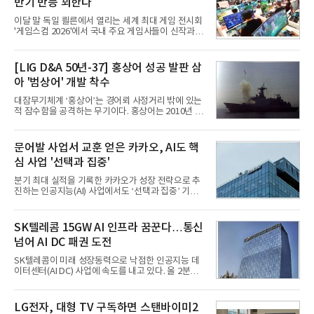
반기 반등 꾀한다
이달 말 독일 쾰른에서 열리는 세계 최대 게임 전시회
'게임스컴 2026'에서 국내 주요 게임사들이 신작과 글
로벌 전략을 공개한다. 상반기 게임사들의 실적이 업
체별로 엇갈린 가운데 하반기 신작 흥행과 해외 시장
성과가 실적을 좌우할 핵심 변수로 떠오르고 있다.8일
[LIG D&A 50년-37] 홍상어 성공 발판 삼
업계에 따르면 올해 상반기 게임업계는 기업별 성적
아 '범상어' 개발 착수
표가 크게 갈렸다. 대표적으로 크래프톤은 'PUBG: 배
틀그라운드'의 안정적인 성장에 힘입어 상반기 연결
대잠무기체계 ‘홍상어’는 경어뢰 사정거리 밖에 있는
기준 매출 2조6616억원, 영업이익 9725억원으로 역
적 잠수함을 공격하는 무기이다. 홍상어는 2010년 넥
대 최대 실적을 기록했다. 엔씨도 올해 출시한 '아이온
스원퓨처 시절 진해하우스에서 최초 생산돼 전력화가
2' 등에 힘입어 호실적을 거둘 것으로 전망된다.반면
이뤄졌다. 이후 2012년 한국형 구축함(KDX-1) 이상
넷마블은 2분기 매출이 증가했지만 영업이익은 전년
의 함정에 실전 배치됐다.그해 7월 해군은 동해상에서
문어발 사업서 교훈 얻은 카카오, AI도 핵
동기 대
성능 검증을 위해 홍상어 시험발사를 실시했다. 이때
심 사업 '선택과 집중'
홍상어가 목표 지점에서 입수한 후 표적을 타격하지
못하고 물속에서 멈춰버리는 예상 밖의 일이 벌어졌
분기 최대 실적을 기록한 카카오가 성장 전략으로 추
다. 2차 품질확인 사격 시험에서도 만족스러운 결과를
진하는 인공지능(AI) 사업에서도 ‘선택과 집중’ 기조
얻지 못했다. 완벽한 신뢰성 확보를 위해 LIG넥스원은
를 강화하고 있다. 경쟁사들이 AI 데이터센터 등 인프
국방과학연구소(ADD) 테스크포스(TF)와 합심해 본
라 투자에 나서는 것과 달리, 카카오는 ‘카카오톡’이
격적인 개선 작업에 착수했다.홍상어 유도탄의 모든
라는 플랫폼 경쟁력을 활용한 AI 에이전트 서비스에
SK텔레콤 15GW AI 인프라 꿈꾼다…통신
분야를
집중하는 전략이다. 과거 무리한 사업 확장 과정에서
넘어 AI DC 패권 도전
겪었던 시행착오를 되풀이하지 않고 핵심 역량에 집
중하겠다는 취지로 풀이된다.7일 업계에 따르면 카카
SK텔레콤이 미래 성장동력으로 낙점한 인공지능 데
오는 올해 2분기 연결 기준 매출 2조985억원, 영업이
이터센터(AI DC) 사업에 속도를 내고 있다. 올 2분기
익 2770억원을 기록했다. 전년 동기 대비 매출과 영업
AI 데이터센터 매출이 90% 이상 급증한 데 이어, 오
이익은 각각 9%, 36% 증가해 모두 분기 기준 역대
는 2035년까지 총 15GW(기가와트) 규모의 AI DC를
최대치다. 상반기 기준 매출은 4조405억원, 영업이익
구축하겠다는 대형 청사진을 제시하면서다. 이에 따
LG전자, 대형 TV 구독하면 스탠바이미2
은 4884억
라 경쟁 구도 역시 이동통신사인 KT, LG유플러스를