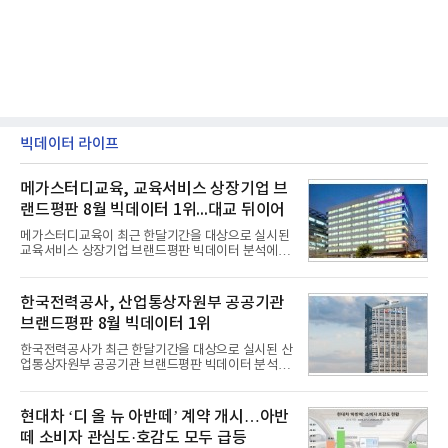
빅데이터 라이프
메가스터디교육, 교육서비스 상장기업 브
랜드평판 8월 빅데이터 1위...대교 뒤이어
메가스터디교육이 최근 한달기간을 대상으로 실시된
교육서비스 상장기업 브랜드평판 빅데이터 분석에서
1위를 차지했다. 대교와 디지털대상이 뒤를 이었다.7
일 한국기업평판연구소(소장 구창환)는 국내 교육서
비스 상장기업 브랜드를 대상으로 지난 7월 7일부터
한국전력공사, 산업통상자원부 공공기관
8월 7일까지 수집된 소비자 빅데이터 10,074,233건
브랜드평판 8월 빅데이터 1위
을 분석한 결과, 메가스터디교육이 브랜드평판지수
1,710,926을 기록하며 8월 1위에 올랐다고 밝혔다.
한국전력공사가 최근 한달기간을 대상으로 실시된 산
분석에 활용된 빅데이터는 지난 7월(9,491,206건) 대
업통상자원부 공공기관 브랜드평판 빅데이터 분석에
비 6.14% 증가한 수치로, 교육서비스 상장기업 브랜
서 1위를 차지했다. 한국가스공사와 한국수력원자력
드에 대한 소비자 관심이 확대됐다.연구소에 따르면 8
이 순으로 뒤를 이었다.7일 한국기업평판연구소(소장
월 교육서비스 상장기업 브랜드평판 순위는 메가스터
구창환)는 산업통상자원부 공공기관 41개 브랜드를
현대차 ‘디 올 뉴 아반떼’ 계약 개시…아반
디교육, 대교, 디지
대상으로 지난 7월 7일부터 8월 7일까지 수집된 소비
떼 소비자 관심도·호감도 모두 급등
자 빅데이터 91,102,549건을 분석한 결과, 한국전력