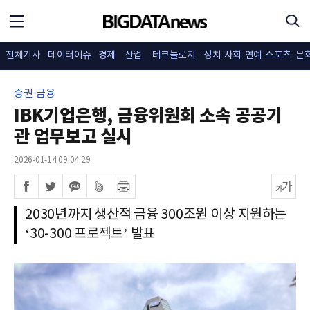
전체기사
데이터이슈
경제
산업
테크놀로지
정치·사회
연예·스포츠
문
증권·금융
IBK기업은행, 금융위원회 소속 공공기
관 업무보고 실시
2026-01-14 09:04:29
2030년까지 생산적 금융 300조원 이상 지원하는
‘30-300 프로젝트’ 발표