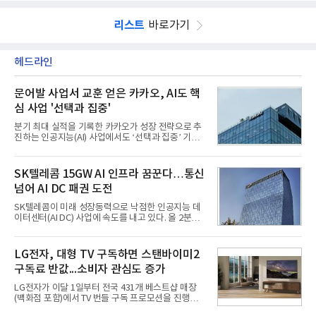
리스트
바로가기
헤드라인
문어발 사업서 교훈 얻은 카카오, AI도 핵
심 사업 '선택과 집중'
분기 최대 실적을 기록한 카카오가 성장 전략으로 추
진하는 인공지능(AI) 사업에서도 ‘선택과 집중’ 기조
를 강화하고 있다. 경쟁사들이 AI 데이터센터 등 인프
라 투자에 나서는 것과 달리, 카카오는 ‘카카오톡’이
라는 플랫폼 경쟁력을 활용한 AI 에이전트 서비스에
SK텔레콤 15GW AI 인프라 꿈꾼다…통신
집중하는 전략이다. 과거 무리한 사업 확장 과정에서
넘어 AI DC 패권 도전
겪었던 시행착오를 되풀이하지 않고 핵심 역량에 집
중하겠다는 취지로 풀이된다.7일 업계에 따르면 카카
SK텔레콤이 미래 성장동력으로 낙점한 인공지능 데
오는 올해 2분기 연결 기준 매출 2조985억원, 영업이
이터센터(AI DC) 사업에 속도를 내고 있다. 올 2분기
익 2770억원을 기록했다. 전년 동기 대비 매출과 영업
AI 데이터센터 매출이 90% 이상 급증한 데 이어, 오
이익은 각각 9%, 36% 증가해 모두 분기 기준 역대
는 2035년까지 총 15GW(기가와트) 규모의 AI DC를
최대치다. 상반기 기준 매출은 4조405억원, 영업이익
구축하겠다는 대형 청사진을 제시하면서다. 이에 따
LG전자, 대형 TV 구독하면 스탠바이미2
은 4884억
라 경쟁 구도 역시 이동통신사인 KT, LG유플러스를
구독료 반값...소비자 관심도 증가
넘어 네이버, 삼성SDS 등 IT 인프라 기업으로 확장되
고 있다.7일 SK텔레콤에 따르면 회사는 올해 2분기
LG전자가 이달 1일부터 전국 431개 베스트샵 매장
연결 기준 매출 4조 3591억원, 영업이익 5660억원을
(백화점 포함)에서 TV 번들 구독 프로모션을 진행하고
기록했다. 매출은 전년 동기 대비 0.5%, 영업이익은
있다. 대형 TV 구독 시 스탠바이미2 구독료를 반값 할
67.3% 증가한 수치다. AI DC 사업의 성장에 더해 수