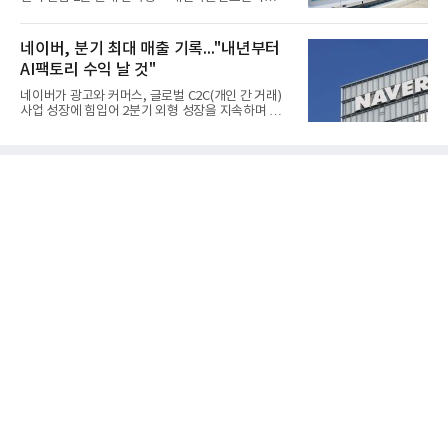
갑 관세 인상 이후 동남아 장갑업체의 가동률이 높아
(SOFC, Solid Oxide Fuel Cell) 양산체계를 구축하고
지면서 NB라텍스 수요가 증가했고, 원재료인 부타디
본격적인 시장 공략에 나선다.HD하이드로젠은 최근
엔(BD) 가격 상승분을 제품 가격에 반영하면서 수익
한국전기안전공사(KESCO)로부터 SOFC 발전설비
네이버, 분기 최대 매출 기록..."내년부터
성이 개선됐다.금호석유
‘HD250’과 ‘HD300’, 제조시설에 대한 사용전검사를
AI팩토리 수익 날 것"
완료하고 제품 양산체계 구축했다고 밝혔다.HD250
과 HD300은 각각 249kW급과 285kW급의 중소형 발
네이버가 광고와 커머스, 글로벌 C2C(개인 간 거래)
전용 SOFC 제품이다. 이번 검사를 통해 HD하이드로
사업 성장에 힘입어 2분기 외형 성장을 지속하며 역대
젠은 제품과 제조시설의 전기설비 안전성과 적합성을
최대 매출을 기록했다. AI 검색 서비스 'AI 탭'의 이용
확인받으면서 안정적인 제품 생산과 공급을 위한 기
자 증가와 엔비디아와 추진하는 AI 팩토리를 앞세워
반을 마련했다고 설명했다.SOFC는 600~1000℃의
AI 수익화에도 속도를 내고 있다.네이버는 올해 2분기
고온에서 작동하는 고효율 친환경 발
연결 기준 매출 3조3888억원, 영업이익 5203억원을
기록했다고 7일 밝혔다. 매출은 광고·커머스 등 핵심
사업과 글로벌 C2C 성장에 힘입어 전년 동기 대비
16.2% 증가한 분기 최대 매출을 기록했다. 반면 영업
이익은 AI 인프라 투자 영향으로 0.2% 감소했다.사업
별 매출은 네이버 플랫폼 1조9022억원, 파이낸셜 플
랫폼 4707억원, 글로벌 도전 1조159억원이다.네이버
플랫폼은