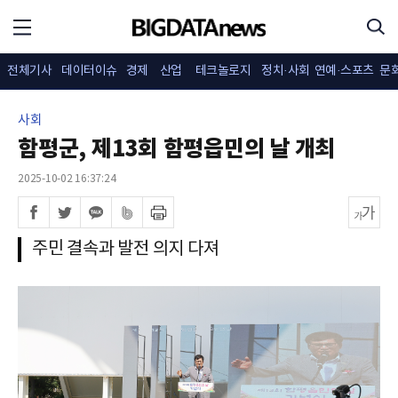
전체기사
데이터이슈
경제
산업
테크놀로지
정치·사회
연예·스포츠
문
사회
함평군, 제13회 함평읍민의 날 개최
2025-10-02 16:37:24
주민 결속과 발전 의지 다져