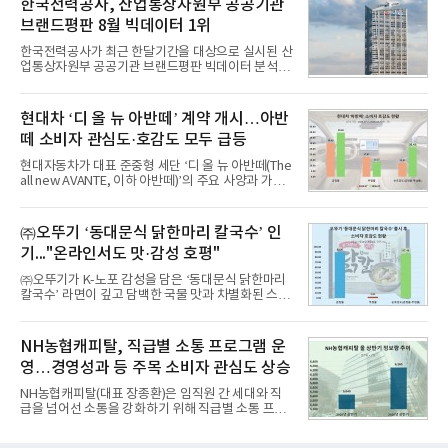
한국전력공사, 산업통상자원부 공공기관
8월 7일까지 수집된 소비자 빅데이터 10,074,233건
브랜드평판 8월 빅데이터 1위
을 분석한 결과, 메가스터디교육이 브랜드평판지수
1,710,926을 기록하며 8월 1위에 올랐다고 밝혔다.
한국전력공사가 최근 한달기간을 대상으로 실시된 산
분석에 활용된 빅데이터는 지난 7월(9,491,206건) 대
업통상자원부 공공기관 브랜드평판 빅데이터 분석에
비 6.14% 증가한 수치로, 교육서비스 상장기업 브랜
서 1위를 차지했다. 한국가스공사와 한국수력원자력
드에 대한 소비자 관심이 확대됐다.연구소에 따르면 8
이 순으로 뒤를 이었다.7일 한국기업평판연구소(소장
월 교육서비스 상장기업 브랜드평판 순위는 메가스터
구창환)는 산업통상자원부 공공기관 41개 브랜드를
현대차 ‘디 올 뉴 아반떼’ 계약 개시…아반
디교육, 대교, 디지
대상으로 지난 7월 7일부터 8월 7일까지 수집된 소비
떼 소비자 관심도·호감도 모두 급등
자 빅데이터 91,102,549건을 분석한 결과, 한국전력
공사가 브랜드평판지수 10,670,633을 기록하며 8월
현대자동차가 대표 준중형 세단 ‘디 올 뉴 아반떼(The
1위에 올랐다고 밝혔다. 분석에 활용된 빅데이터는 지
all new AVANTE, 이하 아반떼)’의 주요 사양과 가격
난 7월(88,893,823건) 대비 2.48% 증가한 수치다.연
을 공개하고 5일부터 계약을 시작한다고 밝혔다.아반
구소에 따르면 8월 산업통상자원부 공공기관 브랜드
떼는 6년 만에 선보이는 8세대 완전변경 모델로, ▲정
평판 30위 순위는 한국전력공사, 한국가스공사, 한국
교한 선과 면을 중심으로 완성한 파격적인 디자인 ▲
㈜오뚜기 ‘동대문식 닭한마리 칼국수’ 인
수력원자력, 한국석
과거 중형 세단 수준으로 확대된 차체 제원 ▲글로벌
기..."온라인서도 맛·감성 호평"
최고 수준의 안전성 ▲성능과 효율을 동시에 높인 주
행 완성도 ▲첨단 편의 및 디지털 사양 적용 등을 통해
㈜오뚜기가 K-노포 감성을 담은 ‘동대문식 닭한마리
글로벌 준중형 세단의 새로운 기준을 세웠다.아반떼
칼국수’ 라면이 깊고 담백한 국물 맛과 차별화된 스토
는 가솔린 2.0과 1.6 하이브리드 두 가지 파워트레인
리로 출시 초기부터 높은 인기를 얻고 있다고 4일 밝
과 모던, 프리미엄, 인스퍼레이션 세 가지 트림으로
혔다.‘동대문식 닭한마리 칼국수’는 예상을 뛰어넘는
운영된다.◆ 디자인·공간·안전·성능 전반에서 차급을
소비자 호응에 힘입어 지난 7월 13일 첫 선을 보인 지
NH농협캐피탈, 직급별 소통 프로그램 운
넘
단 18일 만에 누적 판매량 50만 개를 돌파하는 성과를
영…경영성과 등 주목 소비자 관심도 상승
거두었다.이번 신제품은 개발진이 전국의 닭한마리
전문점을 직접 찾아 다니며 최적의 육수 비율을 완성
NH농협캐피탈(대표 장종환)은 임직원 간 세대와 직
했다. 자극적이지 않으면서도 깊은 닭육수에 마늘의
급을 넘어선 소통을 강화하기 위해 직급별 소통 프로
개운한 풍미를 더했으며, 국물이 잘 배어들면서도 쫄
그램'너하(NH)고, 나하(NH)고, NH GO!'를 지난 27일
깃한 식감이 살아있는 칼국수 면발을 정교하게 구현
부터 30일까지 서울 원센티널 NH농협캐피탈타워 22
했다는게 회사측의 설명이다.실제 현장 시식 행사에