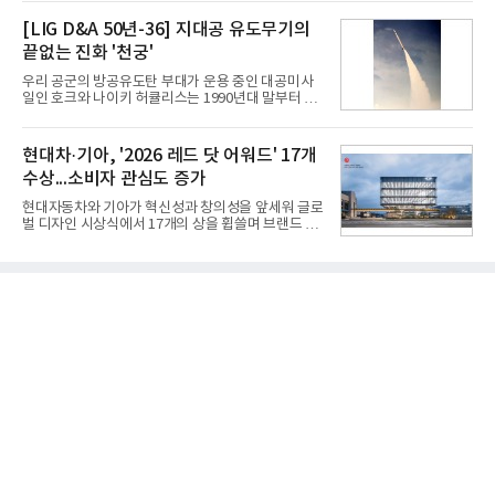
인해주는 프로모션이다.대상 제품은 65·77·83형 올
익성 중심 경영, 그리고 지난해 발생한 일회성 비용에
레드, 75·86·100형 마이크로 RGB, 75·86형 미니
[LIG D&A 50년-36] 지대공 유도무기의
따른 기저효과가 실
RGB 등 거실용 TV로 인기가 높은 베스트셀러 TV 20
끝없는 진화 '천궁'
개 모델이며, 동시 구독 계약 시 스탠바이미2(모델명
27LX6TPGA) 구독료를 50% 할인 받을 수 있다. 프로
우리 공군의 방공유도탄 부대가 운용 중인 대공미사
모션 대상 모델과 혜택, 구독료 등 프로모션 세부 사항
일인 호크와 나이키 허큘리스는 1990년대 말부터 성
은 베스트샵 판매 매니저에게 문의하면 자세히 안내
능 면에서 한계를 보이기 시작했다. 이에 따라 정부는
받을 수 있다.LG TV를 구독으로 이용하면 최대 6년까
기존 미사일체계를 대체할 중고도 및 중거리 대공미
지 구독 계약기간 내 무상 A/S를 받을 수 있으며, 이사
사일을 개발하기로 결정했다.처음 KM-SAM 사업으로
현대차·기아, '2026 레드 닷 어워드' 17개
등으로 이전
불린 이 사업의 명칭은 호크(Iron Hawk, 철매)를 대체
수상...소비자 관심도 증가
한다는 의미에서 ‘철매Ⅱ’ 로 정해졌다. 철매Ⅱ 개발
사업은 미사일체계 완성 후인 2011년 ‘천궁(天弓)’으
현대자동차와 기아가 혁신성과 창의성을 앞세워 글로
로 다시 장비명이 바뀌었다. 17개 업체와 관련 기관이
벌 디자인 시상식에서 17개의 상을 휩쓸며 브랜드 경
참여한 가운데 LIG 넥스원은 탐색 개발에서 체계개발
쟁력을 다시 한번 입증했다.현대자동차·기아는 '2026
완료까지 모든 과정에 참여했다. 1976년 호크 미사일
레드 닷 어워드: 브랜드 & 커뮤니케이션 디자인 부문
창정비 업체로 출발했던 회사가 호크 대체 유도무기
(Red Dot Design Award: Brand &
인 천궁
Communication Design)'에서 최우수상 2개, 본상
15개를 수상했다고 7일 밝혔다.'레드 닷 어워드'는 독
일 iF, 미국 IDEA와 함께 세계 3대 디자인 시상식으로
손꼽히는 세계 최대 규모의 디자인 공모전이다. 독일
노르트라인 베스트팔렌 디자인센터(Design
Zentrum Nordrhein Westfalen)가 주관해 매년 ▲
제품 디자인 ▲브랜드 & 커뮤니케이션 디자인 ▲디
자인 콘셉트 각 부문에서 우수한