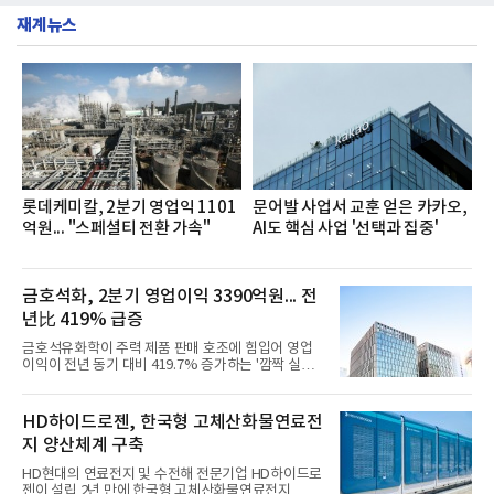
층에서 운영했다고 31일 밝혔다.이번 프로그램은 경
서도
재계뉴스
영지원부 홍보팀과 2026년 새로이(e)＊가 공동 주관
했으며, ▲팀장·부장(7.27), ▲계장·주임(7.28), ▲과
장·차장(7.29), ▲대리(7.30) 등 직급별로 총 4회에 걸
쳐 진행됐다.참고로 새로이(e)는 NH농협캐피탈 MZ
세대들로(과장~계장) 구성된 자율 참여조직으로, 조
직문화 혁신과 업무 효율성 향상을 위한 다양한 활동
을 추진하며,새로운 변화와 이로운 영향력을 조직전
반에 전파하는 역할
롯데케미칼, 2분기 영업익 1101
문어발 사업서 교훈 얻은 카카오,
억원... "스페셜티 전환 가속"
AI도 핵심 사업 '선택과 집중'
금호석화, 2분기 영업이익 3390억원... 전
년比 419% 급증
금호석유화학이 주력 제품 판매 호조에 힘입어 영업
이익이 전년 동기 대비 419.7% 증가하는 '깜짝 실
적'을 냈다. 금호석유화학은 연결 기준 올해 2분기 영
업이익이 3390억원으로 지난해 동기보다 419.7% 증
가한 것으로 잠정 집계됐다고 7일 공시했다.매출은 2
HD하이드로젠, 한국형 고체산화물연료전
조2682억원으로 지난해 동기 대비 27.9% 증가했다.
지 양산체계 구축
순이익은 3004억원으로 420.4% 늘었다.이번 호실적
은 주력 제품인 NB라텍스와 합성수지 판매 호조가 견
HD현대의 연료전지 및 수전해 전문기업 HD하이드로
인한 것으로 풀이된다. 미국의 중국산 의료용 고무장
젠이 설립 2년 만에 한국형 고체산화물연료전지