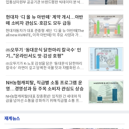
업통상자원부 공공기관 브랜드평판 빅데이터 분석에
비 6.14% 증가한 수치로, 교육서비스 상장기업 브랜
서 1위를 차지했다. 한국가스공사와 한국수력원자력
드에 대한 소비자 관심이 확대됐다.연구소에 따르면 8
이 순으로 뒤를 이었다.7일 한국기업평판연구소(소장
월 교육서비스 상장기업 브랜드평판 순위는 메가스터
구창환)는 산업통상자원부 공공기관 41개 브랜드를
현대차 ‘디 올 뉴 아반떼’ 계약 개시…아반
디교육, 대교, 디지
대상으로 지난 7월 7일부터 8월 7일까지 수집된 소비
떼 소비자 관심도·호감도 모두 급등
자 빅데이터 91,102,549건을 분석한 결과, 한국전력
공사가 브랜드평판지수 10,670,633을 기록하며 8월
현대자동차가 대표 준중형 세단 ‘디 올 뉴 아반떼(The
1위에 올랐다고 밝혔다. 분석에 활용된 빅데이터는 지
all new AVANTE, 이하 아반떼)’의 주요 사양과 가격
난 7월(88,893,823건) 대비 2.48% 증가한 수치다.연
을 공개하고 5일부터 계약을 시작한다고 밝혔다.아반
구소에 따르면 8월 산업통상자원부 공공기관 브랜드
떼는 6년 만에 선보이는 8세대 완전변경 모델로, ▲정
평판 30위 순위는 한국전력공사, 한국가스공사, 한국
교한 선과 면을 중심으로 완성한 파격적인 디자인 ▲
㈜오뚜기 ‘동대문식 닭한마리 칼국수’ 인
수력원자력, 한국석
과거 중형 세단 수준으로 확대된 차체 제원 ▲글로벌
기..."온라인서도 맛·감성 호평"
최고 수준의 안전성 ▲성능과 효율을 동시에 높인 주
행 완성도 ▲첨단 편의 및 디지털 사양 적용 등을 통해
㈜오뚜기가 K-노포 감성을 담은 ‘동대문식 닭한마리
글로벌 준중형 세단의 새로운 기준을 세웠다.아반떼
칼국수’ 라면이 깊고 담백한 국물 맛과 차별화된 스토
는 가솔린 2.0과 1.6 하이브리드 두 가지 파워트레인
리로 출시 초기부터 높은 인기를 얻고 있다고 4일 밝
과 모던, 프리미엄, 인스퍼레이션 세 가지 트림으로
혔다.‘동대문식 닭한마리 칼국수’는 예상을 뛰어넘는
운영된다.◆ 디자인·공간·안전·성능 전반에서 차급을
소비자 호응에 힘입어 지난 7월 13일 첫 선을 보인 지
NH농협캐피탈, 직급별 소통 프로그램 운
넘
단 18일 만에 누적 판매량 50만 개를 돌파하는 성과를
영…경영성과 등 주목 소비자 관심도 상승
거두었다.이번 신제품은 개발진이 전국의 닭한마리
전문점을 직접 찾아 다니며 최적의 육수 비율을 완성
NH농협캐피탈(대표 장종환)은 임직원 간 세대와 직
했다. 자극적이지 않으면서도 깊은 닭육수에 마늘의
급을 넘어선 소통을 강화하기 위해 직급별 소통 프로
개운한 풍미를 더했으며, 국물이 잘 배어들면서도 쫄
그램'너하(NH)고, 나하(NH)고, NH GO!'를 지난 27일
깃한 식감이 살아있는 칼국수 면발을 정교하게 구현
부터 30일까지 서울 원센티널 NH농협캐피탈타워 22
했다는게 회사측의 설명이다.실제 현장 시식 행사에
층에서 운영했다고 31일 밝혔다.이번 프로그램은 경
서도
재계뉴스
영지원부 홍보팀과 2026년 새로이(e)＊가 공동 주관
했으며, ▲팀장·부장(7.27), ▲계장·주임(7.28), ▲과
장·차장(7.29), ▲대리(7.30) 등 직급별로 총 4회에 걸