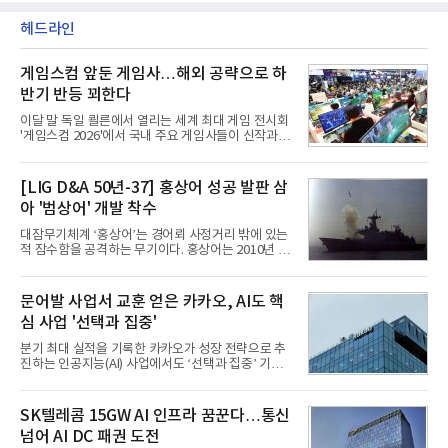
헤드라인
게임스컴 앞둔 게임사…해외 공략으로 하
반기 반등 꾀한다
이달 말 독일 쾰른에서 열리는 세계 최대 게임 전시회
'게임스컴 2026'에서 국내 주요 게임사들이 신작과 글
로벌 전략을 공개한다. 상반기 게임사들의 실적이 업
체별로 엇갈린 가운데 하반기 신작 흥행과 해외 시장
성과가 실적을 좌우할 핵심 변수로 떠오르고 있다.8일
[LIG D&A 50년-37] 홍상어 성공 발판 삼
업계에 따르면 올해 상반기 게임업계는 기업별 성적
아 '범상어' 개발 착수
표가 크게 갈렸다. 대표적으로 크래프톤은 'PUBG: 배
틀그라운드'의 안정적인 성장에 힘입어 상반기 연결
대잠무기체계 ‘홍상어’는 경어뢰 사정거리 밖에 있는
기준 매출 2조6616억원, 영업이익 9725억원으로 역
적 잠수함을 공격하는 무기이다. 홍상어는 2010년 넥
대 최대 실적을 기록했다. 엔씨도 올해 출시한 '아이온
스원퓨처 시절 진해하우스에서 최초 생산돼 전력화가
2' 등에 힘입어 호실적을 거둘 것으로 전망된다.반면
이뤄졌다. 이후 2012년 한국형 구축함(KDX-1) 이상
넷마블은 2분기 매출이 증가했지만 영업이익은 전년
의 함정에 실전 배치됐다.그해 7월 해군은 동해상에서
문어발 사업서 교훈 얻은 카카오, AI도 핵
동기 대
성능 검증을 위해 홍상어 시험발사를 실시했다. 이때
심 사업 '선택과 집중'
홍상어가 목표 지점에서 입수한 후 표적을 타격하지
못하고 물속에서 멈춰버리는 예상 밖의 일이 벌어졌
분기 최대 실적을 기록한 카카오가 성장 전략으로 추
다. 2차 품질확인 사격 시험에서도 만족스러운 결과를
진하는 인공지능(AI) 사업에서도 ‘선택과 집중’ 기조
얻지 못했다. 완벽한 신뢰성 확보를 위해 LIG넥스원은
를 강화하고 있다. 경쟁사들이 AI 데이터센터 등 인프
국방과학연구소(ADD) 테스크포스(TF)와 합심해 본
라 투자에 나서는 것과 달리, 카카오는 ‘카카오톡’이
격적인 개선 작업에 착수했다.홍상어 유도탄의 모든
라는 플랫폼 경쟁력을 활용한 AI 에이전트 서비스에
SK텔레콤 15GW AI 인프라 꿈꾼다…통신
분야를
집중하는 전략이다. 과거 무리한 사업 확장 과정에서
넘어 AI DC 패권 도전
겪었던 시행착오를 되풀이하지 않고 핵심 역량에 집