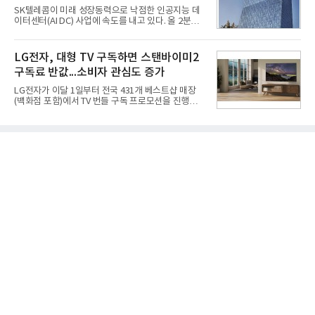
중하겠다는 취지로 풀이된다.7일 업계에 따르면 카카
SK텔레콤이 미래 성장동력으로 낙점한 인공지능 데
오는 올해 2분기 연결 기준 매출 2조985억원, 영업이
이터센터(AI DC) 사업에 속도를 내고 있다. 올 2분기
익 2770억원을 기록했다. 전년 동기 대비 매출과 영업
AI 데이터센터 매출이 90% 이상 급증한 데 이어, 오
이익은 각각 9%, 36% 증가해 모두 분기 기준 역대
는 2035년까지 총 15GW(기가와트) 규모의 AI DC를
최대치다. 상반기 기준 매출은 4조405억원, 영업이익
구축하겠다는 대형 청사진을 제시하면서다. 이에 따
LG전자, 대형 TV 구독하면 스탠바이미2
은 4884억
라 경쟁 구도 역시 이동통신사인 KT, LG유플러스를
구독료 반값...소비자 관심도 증가
넘어 네이버, 삼성SDS 등 IT 인프라 기업으로 확장되
고 있다.7일 SK텔레콤에 따르면 회사는 올해 2분기
LG전자가 이달 1일부터 전국 431개 베스트샵 매장
연결 기준 매출 4조 3591억원, 영업이익 5660억원을
(백화점 포함)에서 TV 번들 구독 프로모션을 진행하고
기록했다. 매출은 전년 동기 대비 0.5%, 영업이익은
있다. 대형 TV 구독 시 스탠바이미2 구독료를 반값 할
67.3% 증가한 수치다. AI DC 사업의 성장에 더해 수
인해주는 프로모션이다.대상 제품은 65·77·83형 올
익성 중심 경영, 그리고 지난해 발생한 일회성 비용에
레드, 75·86·100형 마이크로 RGB, 75·86형 미니
따른 기저효과가 실
RGB 등 거실용 TV로 인기가 높은 베스트셀러 TV 20
개 모델이며, 동시 구독 계약 시 스탠바이미2(모델명
27LX6TPGA) 구독료를 50% 할인 받을 수 있다. 프로
모션 대상 모델과 혜택, 구독료 등 프로모션 세부 사항
은 베스트샵 판매 매니저에게 문의하면 자세히 안내
받을 수 있다.LG TV를 구독으로 이용하면 최대 6년까
지 구독 계약기간 내 무상 A/S를 받을 수 있으며, 이사
등으로 이전