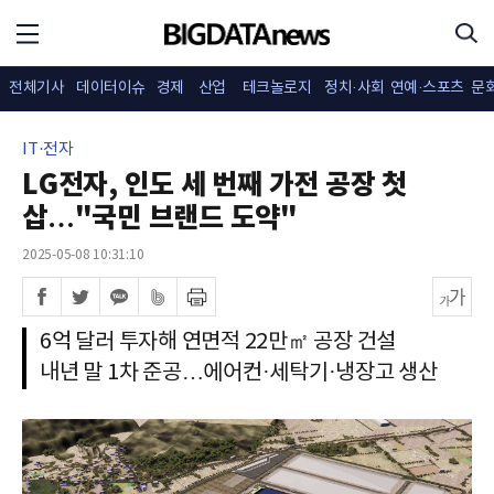
전체기사
데이터이슈
경제
산업
테크놀로지
정치·사회
연예·스포츠
문
IT·전자
LG전자, 인도 세 번째 가전 공장 첫
삽…"국민 브랜드 도약"
2025-05-08 10:31:10
6억 달러 투자해 연면적 22만㎡ 공장 건설
내년 말 1차 준공…에어컨·세탁기·냉장고 생산