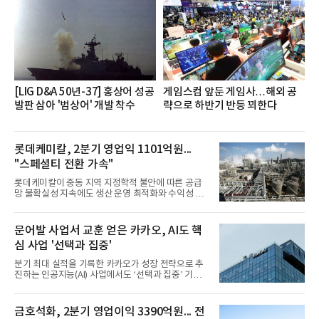
쳐 진행됐다.참고로 새로이(e)는 NH농협캐피탈 MZ
세대들로(과장~계장) 구성된 자율 참여조직으로, 조
직문화 혁신과 업무 효율성 향상을 위한 다양한 활동
을 추진하며,새로운 변화와 이로운 영향력을 조직전
반에 전파하는 역할
[LIG D&A 50년-37] 홍상어 성공
게임스컴 앞둔 게임사…해외 공
발판 삼아 '범상어' 개발 착수
략으로 하반기 반등 꾀한다
롯데케미칼, 2분기 영업익 1101억원...
"스페셜티 전환 가속"
롯데케미칼이 중동 지역 지정학적 불안에 따른 공급
망 불확실성 지속에도 생산 운영 최적화와 수익성 중
심의 사업 운영을 통해 전분기에 이어 흑자 기조를 이
어갔다.롯데케미칼이 2026년 2분기 연결 기준 매출
액 5조6864억원, 영업이익 1101억원을 기록했다고 7
문어발 사업서 교훈 얻은 카카오, AI도 핵
일 밝혔다. 사업별로는 기초화학 부문(롯데케미칼 기
심 사업 '선택과 집중'
초소재사업·LC타이탄·LC USA·롯데대산석화)이 매
출 3조9403억원, 영업이익 23억원을 기록했다. 정기
분기 최대 실적을 기록한 카카오가 성장 전략으로 추
보수 영향과 원료 가격 변동에 따른 래깅 효과로 전분
진하는 인공지능(AI) 사업에서도 ‘선택과 집중’ 기조
기 대비 수익성은 둔화됐지만 흑자 전환 흐름을 유지
를 강화하고 있다. 경쟁사들이 AI 데이터센터 등 인프
했다.첨단소재 부문은 매출 1조1551억원, 영업이익
라 투자에 나서는 것과 달리, 카카오는 ‘카카오톡’이
1325억원을 기록했다. 주요 제품의 스프레드 확대와
라는 플랫폼 경쟁력을 활용한 AI 에이전트 서비스에
금호석화, 2분기 영업이익 3390억원... 전
우호적인 환율 효과
집중하는 전략이다. 과거 무리한 사업 확장 과정에서