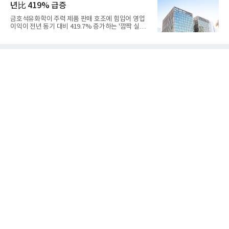
년比 419% 급증
겪었던 시행착오를 되풀이하지 않고 핵심 역량에 집
중하겠다는 취지로 풀이된다.7일 업계에 따르면 카카
금호석유화학이 주력 제품 판매 호조에 힘입어 영업
오는 올해 2분기 연결 기준 매출 2조985억원, 영업이
이익이 전년 동기 대비 419.7% 증가하는 '깜짝 실
익 2770억원을 기록했다. 전년 동기 대비 매출과 영업
적'을 냈다. 금호석유화학은 연결 기준 올해 2분기 영
이익은 각각 9%, 36% 증가해 모두 분기 기준 역대
업이익이 3390억원으로 지난해 동기보다 419.7% 증
최대치다. 상반기 기준 매출은 4조405억원, 영업이익
가한 것으로 잠정 집계됐다고 7일 공시했다.매출은 2
은 4884억
조2682억원으로 지난해 동기 대비 27.9% 증가했다.
순이익은 3004억원으로 420.4% 늘었다.이번 호실적
은 주력 제품인 NB라텍스와 합성수지 판매 호조가 견
인한 것으로 풀이된다. 미국의 중국산 의료용 고무장
갑 관세 인상 이후 동남아 장갑업체의 가동률이 높아
지면서 NB라텍스 수요가 증가했고, 원재료인 부타디
엔(BD) 가격 상승분을 제품 가격에 반영하면서 수익
성이 개선됐다.금호석유