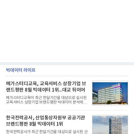
빅데이터 라이프
메가스터디교육, 교육서비스 상장기업 브
랜드평판 8월 빅데이터 1위...대교 뒤이어
메가스터디교육이 최근 한달기간을 대상으로 실시된
교육서비스 상장기업 브랜드평판 빅데이터 분석에서
1위를 차지했다. 대교와 디지털대상이 뒤를 이었다.7
일 한국기업평판연구소(소장 구창환)는 국내 교육서
비스 상장기업 브랜드를 대상으로 지난 7월 7일부터
한국전력공사, 산업통상자원부 공공기관
8월 7일까지 수집된 소비자 빅데이터 10,074,233건
브랜드평판 8월 빅데이터 1위
을 분석한 결과, 메가스터디교육이 브랜드평판지수
1,710,926을 기록하며 8월 1위에 올랐다고 밝혔다.
한국전력공사가 최근 한달기간을 대상으로 실시된 산
분석에 활용된 빅데이터는 지난 7월(9,491,206건) 대