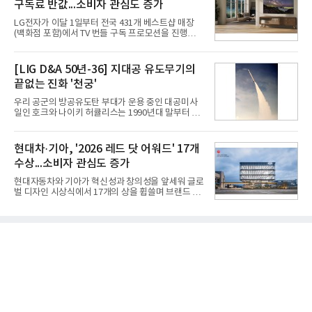
구독료 반값...소비자 관심도 증가
넘어 네이버, 삼성SDS 등 IT 인프라 기업으로 확장되
고 있다.7일 SK텔레콤에 따르면 회사는 올해 2분기
LG전자가 이달 1일부터 전국 431개 베스트샵 매장
연결 기준 매출 4조 3591억원, 영업이익 5660억원을
(백화점 포함)에서 TV 번들 구독 프로모션을 진행하고
기록했다. 매출은 전년 동기 대비 0.5%, 영업이익은
있다. 대형 TV 구독 시 스탠바이미2 구독료를 반값 할
67.3% 증가한 수치다. AI DC 사업의 성장에 더해 수
인해주는 프로모션이다.대상 제품은 65·77·83형 올
익성 중심 경영, 그리고 지난해 발생한 일회성 비용에
레드, 75·86·100형 마이크로 RGB, 75·86형 미니
[LIG D&A 50년-36] 지대공 유도무기의
따른 기저효과가 실
RGB 등 거실용 TV로 인기가 높은 베스트셀러 TV 20
끝없는 진화 '천궁'
개 모델이며, 동시 구독 계약 시 스탠바이미2(모델명
27LX6TPGA) 구독료를 50% 할인 받을 수 있다. 프로
우리 공군의 방공유도탄 부대가 운용 중인 대공미사
모션 대상 모델과 혜택, 구독료 등 프로모션 세부 사항
일인 호크와 나이키 허큘리스는 1990년대 말부터 성
은 베스트샵 판매 매니저에게 문의하면 자세히 안내
능 면에서 한계를 보이기 시작했다. 이에 따라 정부는
받을 수 있다.LG TV를 구독으로 이용하면 최대 6년까
기존 미사일체계를 대체할 중고도 및 중거리 대공미
지 구독 계약기간 내 무상 A/S를 받을 수 있으며, 이사
사일을 개발하기로 결정했다.처음 KM-SAM 사업으로
현대차·기아, '2026 레드 닷 어워드' 17개
등으로 이전
불린 이 사업의 명칭은 호크(Iron Hawk, 철매)를 대체
수상...소비자 관심도 증가
한다는 의미에서 ‘철매Ⅱ’ 로 정해졌다. 철매Ⅱ 개발
사업은 미사일체계 완성 후인 2011년 ‘천궁(天弓)’으
현대자동차와 기아가 혁신성과 창의성을 앞세워 글로
로 다시 장비명이 바뀌었다. 17개 업체와 관련 기관이
벌 디자인 시상식에서 17개의 상을 휩쓸며 브랜드 경
참여한 가운데 LIG 넥스원은 탐색 개발에서 체계개발
쟁력을 다시 한번 입증했다.현대자동차·기아는 '2026
완료까지 모든 과정에 참여했다. 1976년 호크 미사일
레드 닷 어워드: 브랜드 & 커뮤니케이션 디자인 부문
창정비 업체로 출발했던 회사가 호크 대체 유도무기
(Red Dot Design Award: Brand &
인 천궁
Communication Design)'에서 최우수상 2개, 본상
15개를 수상했다고 7일 밝혔다.'레드 닷 어워드'는 독
일 iF, 미국 IDEA와 함께 세계 3대 디자인 시상식으로
손꼽히는 세계 최대 규모의 디자인 공모전이다. 독일
노르트라인 베스트팔렌 디자인센터(Design
Zentrum Nordrhein Westfalen)가 주관해 매년 ▲
제품 디자인 ▲브랜드 & 커뮤니케이션 디자인 ▲디
자인 콘셉트 각 부문에서 우수한