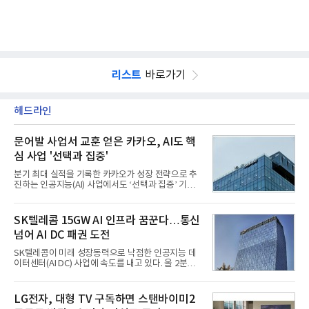
리스트
바로가기
헤드라인
문어발 사업서 교훈 얻은 카카오, AI도 핵
심 사업 '선택과 집중'
분기 최대 실적을 기록한 카카오가 성장 전략으로 추
진하는 인공지능(AI) 사업에서도 ‘선택과 집중’ 기조
를 강화하고 있다. 경쟁사들이 AI 데이터센터 등 인프
라 투자에 나서는 것과 달리, 카카오는 ‘카카오톡’이
라는 플랫폼 경쟁력을 활용한 AI 에이전트 서비스에
SK텔레콤 15GW AI 인프라 꿈꾼다…통신
집중하는 전략이다. 과거 무리한 사업 확장 과정에서
넘어 AI DC 패권 도전
겪었던 시행착오를 되풀이하지 않고 핵심 역량에 집
중하겠다는 취지로 풀이된다.7일 업계에 따르면 카카
SK텔레콤이 미래 성장동력으로 낙점한 인공지능 데
오는 올해 2분기 연결 기준 매출 2조985억원, 영업이
이터센터(AI DC) 사업에 속도를 내고 있다. 올 2분기
익 2770억원을 기록했다. 전년 동기 대비 매출과 영업
AI 데이터센터 매출이 90% 이상 급증한 데 이어, 오
이익은 각각 9%, 36% 증가해 모두 분기 기준 역대
는 2035년까지 총 15GW(기가와트) 규모의 AI DC를
최대치다. 상반기 기준 매출은 4조405억원, 영업이익
구축하겠다는 대형 청사진을 제시하면서다. 이에 따
LG전자, 대형 TV 구독하면 스탠바이미2
은 4884억
라 경쟁 구도 역시 이동통신사인 KT, LG유플러스를