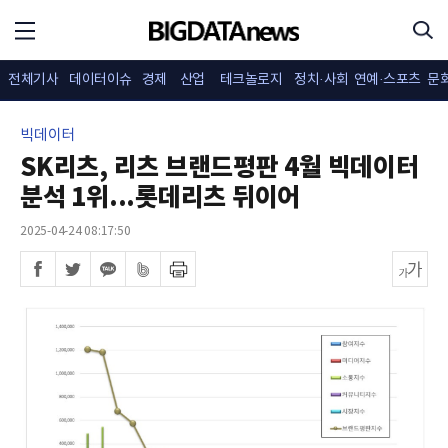
전체기사
데이터이슈
경제
산업
테크놀로지
정치·사회
연예·스포츠
문
빅데이터
SK리츠, 리츠 브랜드평판 4월 빅데이터
분석 1위...롯데리츠 뒤이어
2025-04-24 08:17:50