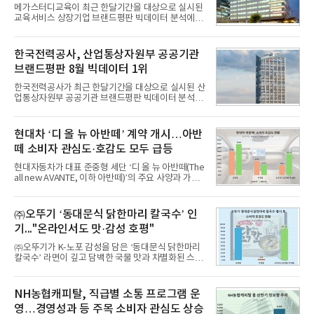
메가스터디교육이 최근 한달기간을 대상으로 실시된
교육서비스 상장기업 브랜드평판 빅데이터 분석에서
1위를 차지했다. 대교와 디지털대상이 뒤를 이었다.7
일 한국기업평판연구소(소장 구창환)는 국내 교육서
비스 상장기업 브랜드를 대상으로 지난 7월 7일부터
한국전력공사, 산업통상자원부 공공기관
8월 7일까지 수집된 소비자 빅데이터 10,074,233건
브랜드평판 8월 빅데이터 1위
을 분석한 결과, 메가스터디교육이 브랜드평판지수
1,710,926을 기록하며 8월 1위에 올랐다고 밝혔다.
한국전력공사가 최근 한달기간을 대상으로 실시된 산
분석에 활용된 빅데이터는 지난 7월(9,491,206건) 대
업통상자원부 공공기관 브랜드평판 빅데이터 분석에
비 6.14% 증가한 수치로, 교육서비스 상장기업 브랜
서 1위를 차지했다. 한국가스공사와 한국수력원자력
드에 대한 소비자 관심이 확대됐다.연구소에 따르면 8
이 순으로 뒤를 이었다.7일 한국기업평판연구소(소장
월 교육서비스 상장기업 브랜드평판 순위는 메가스터
구창환)는 산업통상자원부 공공기관 41개 브랜드를
현대차 ‘디 올 뉴 아반떼’ 계약 개시…아반
디교육, 대교, 디지
대상으로 지난 7월 7일부터 8월 7일까지 수집된 소비
떼 소비자 관심도·호감도 모두 급등
자 빅데이터 91,102,549건을 분석한 결과, 한국전력
공사가 브랜드평판지수 10,670,633을 기록하며 8월
현대자동차가 대표 준중형 세단 ‘디 올 뉴 아반떼(The
1위에 올랐다고 밝혔다. 분석에 활용된 빅데이터는 지
all new AVANTE, 이하 아반떼)’의 주요 사양과 가격
난 7월(88,893,823건) 대비 2.48% 증가한 수치다.연
을 공개하고 5일부터 계약을 시작한다고 밝혔다.아반
구소에 따르면 8월 산업통상자원부 공공기관 브랜드
떼는 6년 만에 선보이는 8세대 완전변경 모델로, ▲정
평판 30위 순위는 한국전력공사, 한국가스공사, 한국
교한 선과 면을 중심으로 완성한 파격적인 디자인 ▲
㈜오뚜기 ‘동대문식 닭한마리 칼국수’ 인
수력원자력, 한국석
과거 중형 세단 수준으로 확대된 차체 제원 ▲글로벌
기..."온라인서도 맛·감성 호평"
최고 수준의 안전성 ▲성능과 효율을 동시에 높인 주
행 완성도 ▲첨단 편의 및 디지털 사양 적용 등을 통해
㈜오뚜기가 K-노포 감성을 담은 ‘동대문식 닭한마리
글로벌 준중형 세단의 새로운 기준을 세웠다.아반떼
칼국수’ 라면이 깊고 담백한 국물 맛과 차별화된 스토
는 가솔린 2.0과 1.6 하이브리드 두 가지 파워트레인
리로 출시 초기부터 높은 인기를 얻고 있다고 4일 밝
과 모던, 프리미엄, 인스퍼레이션 세 가지 트림으로
혔다.‘동대문식 닭한마리 칼국수’는 예상을 뛰어넘는
운영된다.◆ 디자인·공간·안전·성능 전반에서 차급을
소비자 호응에 힘입어 지난 7월 13일 첫 선을 보인 지
NH농협캐피탈, 직급별 소통 프로그램 운
넘
단 18일 만에 누적 판매량 50만 개를 돌파하는 성과를
영…경영성과 등 주목 소비자 관심도 상승
거두었다.이번 신제품은 개발진이 전국의 닭한마리