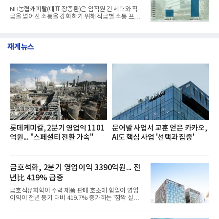
전문점을 직접 찾아 다니며 최적의 육수 비율을 완성
NH농협캐피탈(대표 장종환)은 임직원 간 세대와 직
했다. 자극적이지 않으면서도 깊은 닭육수에 마늘의
급을 넘어선 소통을 강화하기 위해 직급별 소통 프로
개운한 풍미를 더했으며, 국물이 잘 배어들면서도 쫄
그램'너하(NH)고, 나하(NH)고, NH GO!'를 지난 27일
깃한 식감이 살아있는 칼국수 면발을 정교하게 구현
부터 30일까지 서울 원센티널 NH농협캐피탈타워 22
했다는게 회사측의 설명이다.실제 현장 시식 행사에
층에서 운영했다고 31일 밝혔다.이번 프로그램은 경
서도
재계뉴스
영지원부 홍보팀과 2026년 새로이(e)＊가 공동 주관
했으며, ▲팀장·부장(7.27), ▲계장·주임(7.28), ▲과
장·차장(7.29), ▲대리(7.30) 등 직급별로 총 4회에 걸
쳐 진행됐다.참고로 새로이(e)는 NH농협캐피탈 MZ
세대들로(과장~계장) 구성된 자율 참여조직으로, 조
직문화 혁신과 업무 효율성 향상을 위한 다양한 활동
을 추진하며,새로운 변화와 이로운 영향력을 조직전
반에 전파하는 역할
롯데케미칼, 2분기 영업익 1101
문어발 사업서 교훈 얻은 카카오,
억원... "스페셜티 전환 가속"
AI도 핵심 사업 '선택과 집중'
금호석화, 2분기 영업이익 3390억원... 전
년比 419% 급증
금호석유화학이 주력 제품 판매 호조에 힘입어 영업
이익이 전년 동기 대비 419.7% 증가하는 '깜짝 실
적'을 냈다. 금호석유화학은 연결 기준 올해 2분기 영
업이익이 3390억원으로 지난해 동기보다 419.7% 증