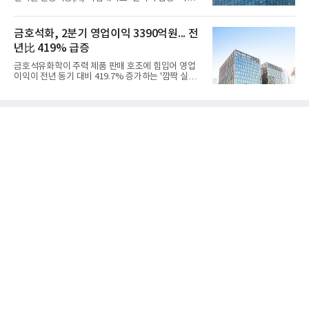
기 대비 수익성은 둔화됐지만 흑자 전환 흐름을 유지
를 강화하고 있다. 경쟁사들이 AI 데이터센터 등 인프
했다.첨단소재 부문은 매출 1조1551억원, 영업이익
라 투자에 나서는 것과 달리, 카카오는 ‘카카오톡’이
1325억원을 기록했다. 주요 제품의 스프레드 확대와
라는 플랫폼 경쟁력을 활용한 AI 에이전트 서비스에
금호석화, 2분기 영업이익 3390억원... 전
우호적인 환율 효과
집중하는 전략이다. 과거 무리한 사업 확장 과정에서
년比 419% 급증
겪었던 시행착오를 되풀이하지 않고 핵심 역량에 집
중하겠다는 취지로 풀이된다.7일 업계에 따르면 카카
금호석유화학이 주력 제품 판매 호조에 힘입어 영업
오는 올해 2분기 연결 기준 매출 2조985억원, 영업이
이익이 전년 동기 대비 419.7% 증가하는 '깜짝 실
익 2770억원을 기록했다. 전년 동기 대비 매출과 영업
적'을 냈다. 금호석유화학은 연결 기준 올해 2분기 영
이익은 각각 9%, 36% 증가해 모두 분기 기준 역대
업이익이 3390억원으로 지난해 동기보다 419.7% 증
최대치다. 상반기 기준 매출은 4조405억원, 영업이익
가한 것으로 잠정 집계됐다고 7일 공시했다.매출은 2
은 4884억
조2682억원으로 지난해 동기 대비 27.9% 증가했다.
순이익은 3004억원으로 420.4% 늘었다.이번 호실적
은 주력 제품인 NB라텍스와 합성수지 판매 호조가 견
인한 것으로 풀이된다. 미국의 중국산 의료용 고무장
갑 관세 인상 이후 동남아 장갑업체의 가동률이 높아
지면서 NB라텍스 수요가 증가했고, 원재료인 부타디
엔(BD) 가격 상승분을 제품 가격에 반영하면서 수익
성이 개선됐다.금호석유