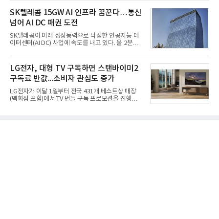
라 투자에 나서는 것과 달리, 카카오는 ‘카카오톡’이
격적인 개선 작업에 착수했다.홍상어 유도탄의 모든
라는 플랫폼 경쟁력을 활용한 AI 에이전트 서비스에
SK텔레콤 15GW AI 인프라 꿈꾼다…통신
분야를
집중하는 전략이다. 과거 무리한 사업 확장 과정에서
넘어 AI DC 패권 도전
겪었던 시행착오를 되풀이하지 않고 핵심 역량에 집
중하겠다는 취지로 풀이된다.7일 업계에 따르면 카카
SK텔레콤이 미래 성장동력으로 낙점한 인공지능 데
오는 올해 2분기 연결 기준 매출 2조985억원, 영업이
이터센터(AI DC) 사업에 속도를 내고 있다. 올 2분기
익 2770억원을 기록했다. 전년 동기 대비 매출과 영업
AI 데이터센터 매출이 90% 이상 급증한 데 이어, 오
이익은 각각 9%, 36% 증가해 모두 분기 기준 역대
는 2035년까지 총 15GW(기가와트) 규모의 AI DC를
최대치다. 상반기 기준 매출은 4조405억원, 영업이익
구축하겠다는 대형 청사진을 제시하면서다. 이에 따
LG전자, 대형 TV 구독하면 스탠바이미2
은 4884억
라 경쟁 구도 역시 이동통신사인 KT, LG유플러스를
구독료 반값...소비자 관심도 증가
넘어 네이버, 삼성SDS 등 IT 인프라 기업으로 확장되
고 있다.7일 SK텔레콤에 따르면 회사는 올해 2분기
LG전자가 이달 1일부터 전국 431개 베스트샵 매장
연결 기준 매출 4조 3591억원, 영업이익 5660억원을
(백화점 포함)에서 TV 번들 구독 프로모션을 진행하고
기록했다. 매출은 전년 동기 대비 0.5%, 영업이익은
있다. 대형 TV 구독 시 스탠바이미2 구독료를 반값 할
67.3% 증가한 수치다. AI DC 사업의 성장에 더해 수
인해주는 프로모션이다.대상 제품은 65·77·83형 올
익성 중심 경영, 그리고 지난해 발생한 일회성 비용에
레드, 75·86·100형 마이크로 RGB, 75·86형 미니
따른 기저효과가 실
RGB 등 거실용 TV로 인기가 높은 베스트셀러 TV 20
개 모델이며, 동시 구독 계약 시 스탠바이미2(모델명
27LX6TPGA) 구독료를 50% 할인 받을 수 있다. 프로
모션 대상 모델과 혜택, 구독료 등 프로모션 세부 사항
은 베스트샵 판매 매니저에게 문의하면 자세히 안내
받을 수 있다.LG TV를 구독으로 이용하면 최대 6년까
지 구독 계약기간 내 무상 A/S를 받을 수 있으며, 이사
등으로 이전