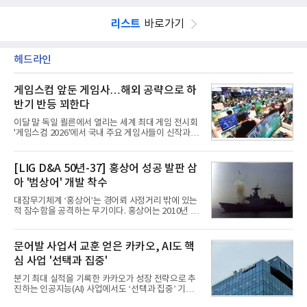
리스트
바로가기
헤드라인
게임스컴 앞둔 게임사…해외 공략으로 하
반기 반등 꾀한다
이달 말 독일 쾰른에서 열리는 세계 최대 게임 전시회
'게임스컴 2026'에서 국내 주요 게임사들이 신작과 글
로벌 전략을 공개한다. 상반기 게임사들의 실적이 업
체별로 엇갈린 가운데 하반기 신작 흥행과 해외 시장
성과가 실적을 좌우할 핵심 변수로 떠오르고 있다.8일
[LIG D&A 50년-37] 홍상어 성공 발판 삼
업계에 따르면 올해 상반기 게임업계는 기업별 성적
아 '범상어' 개발 착수
표가 크게 갈렸다. 대표적으로 크래프톤은 'PUBG: 배
틀그라운드'의 안정적인 성장에 힘입어 상반기 연결
대잠무기체계 ‘홍상어’는 경어뢰 사정거리 밖에 있는
기준 매출 2조6616억원, 영업이익 9725억원으로 역
적 잠수함을 공격하는 무기이다. 홍상어는 2010년 넥
대 최대 실적을 기록했다. 엔씨도 올해 출시한 '아이온
스원퓨처 시절 진해하우스에서 최초 생산돼 전력화가
2' 등에 힘입어 호실적을 거둘 것으로 전망된다.반면
이뤄졌다. 이후 2012년 한국형 구축함(KDX-1) 이상
넷마블은 2분기 매출이 증가했지만 영업이익은 전년
의 함정에 실전 배치됐다.그해 7월 해군은 동해상에서
문어발 사업서 교훈 얻은 카카오, AI도 핵
동기 대
성능 검증을 위해 홍상어 시험발사를 실시했다. 이때
심 사업 '선택과 집중'
홍상어가 목표 지점에서 입수한 후 표적을 타격하지
못하고 물속에서 멈춰버리는 예상 밖의 일이 벌어졌
분기 최대 실적을 기록한 카카오가 성장 전략으로 추
다. 2차 품질확인 사격 시험에서도 만족스러운 결과를
진하는 인공지능(AI) 사업에서도 ‘선택과 집중’ 기조
얻지 못했다. 완벽한 신뢰성 확보를 위해 LIG넥스원은
를 강화하고 있다. 경쟁사들이 AI 데이터센터 등 인프
국방과학연구소(ADD) 테스크포스(TF)와 합심해 본