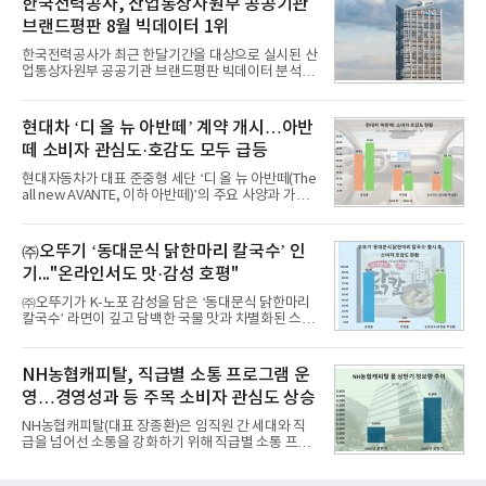
한국전력공사, 산업통상자원부 공공기관
8월 7일까지 수집된 소비자 빅데이터 10,074,233건
브랜드평판 8월 빅데이터 1위
을 분석한 결과, 메가스터디교육이 브랜드평판지수
1,710,926을 기록하며 8월 1위에 올랐다고 밝혔다.
한국전력공사가 최근 한달기간을 대상으로 실시된 산
분석에 활용된 빅데이터는 지난 7월(9,491,206건) 대
업통상자원부 공공기관 브랜드평판 빅데이터 분석에
비 6.14% 증가한 수치로, 교육서비스 상장기업 브랜
서 1위를 차지했다. 한국가스공사와 한국수력원자력
드에 대한 소비자 관심이 확대됐다.연구소에 따르면 8
이 순으로 뒤를 이었다.7일 한국기업평판연구소(소장
월 교육서비스 상장기업 브랜드평판 순위는 메가스터
구창환)는 산업통상자원부 공공기관 41개 브랜드를
현대차 ‘디 올 뉴 아반떼’ 계약 개시…아반
디교육, 대교, 디지
대상으로 지난 7월 7일부터 8월 7일까지 수집된 소비
떼 소비자 관심도·호감도 모두 급등
자 빅데이터 91,102,549건을 분석한 결과, 한국전력
공사가 브랜드평판지수 10,670,633을 기록하며 8월
현대자동차가 대표 준중형 세단 ‘디 올 뉴 아반떼(The
1위에 올랐다고 밝혔다. 분석에 활용된 빅데이터는 지
all new AVANTE, 이하 아반떼)’의 주요 사양과 가격
난 7월(88,893,823건) 대비 2.48% 증가한 수치다.연
을 공개하고 5일부터 계약을 시작한다고 밝혔다.아반
구소에 따르면 8월 산업통상자원부 공공기관 브랜드
떼는 6년 만에 선보이는 8세대 완전변경 모델로, ▲정
평판 30위 순위는 한국전력공사, 한국가스공사, 한국
교한 선과 면을 중심으로 완성한 파격적인 디자인 ▲
㈜오뚜기 ‘동대문식 닭한마리 칼국수’ 인
수력원자력, 한국석
과거 중형 세단 수준으로 확대된 차체 제원 ▲글로벌
기..."온라인서도 맛·감성 호평"
최고 수준의 안전성 ▲성능과 효율을 동시에 높인 주
행 완성도 ▲첨단 편의 및 디지털 사양 적용 등을 통해
㈜오뚜기가 K-노포 감성을 담은 ‘동대문식 닭한마리
글로벌 준중형 세단의 새로운 기준을 세웠다.아반떼
칼국수’ 라면이 깊고 담백한 국물 맛과 차별화된 스토
는 가솔린 2.0과 1.6 하이브리드 두 가지 파워트레인
리로 출시 초기부터 높은 인기를 얻고 있다고 4일 밝
과 모던, 프리미엄, 인스퍼레이션 세 가지 트림으로
혔다.‘동대문식 닭한마리 칼국수’는 예상을 뛰어넘는
운영된다.◆ 디자인·공간·안전·성능 전반에서 차급을
소비자 호응에 힘입어 지난 7월 13일 첫 선을 보인 지
NH농협캐피탈, 직급별 소통 프로그램 운
넘
단 18일 만에 누적 판매량 50만 개를 돌파하는 성과를
영…경영성과 등 주목 소비자 관심도 상승
거두었다.이번 신제품은 개발진이 전국의 닭한마리
전문점을 직접 찾아 다니며 최적의 육수 비율을 완성
NH농협캐피탈(대표 장종환)은 임직원 간 세대와 직
했다. 자극적이지 않으면서도 깊은 닭육수에 마늘의
급을 넘어선 소통을 강화하기 위해 직급별 소통 프로
개운한 풍미를 더했으며, 국물이 잘 배어들면서도 쫄
그램'너하(NH)고, 나하(NH)고, NH GO!'를 지난 27일
깃한 식감이 살아있는 칼국수 면발을 정교하게 구현
부터 30일까지 서울 원센티널 NH농협캐피탈타워 22
했다는게 회사측의 설명이다.실제 현장 시식 행사에