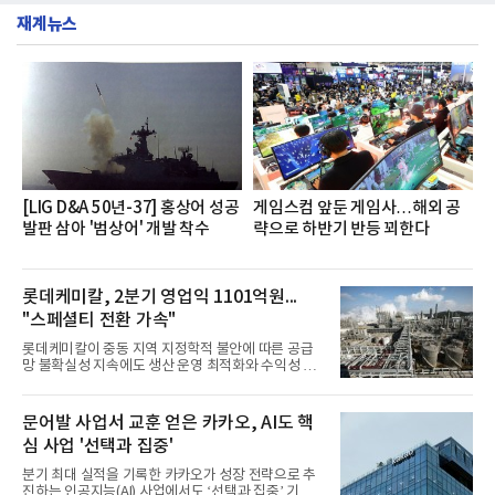
층에서 운영했다고 31일 밝혔다.이번 프로그램은 경
서도
재계뉴스
영지원부 홍보팀과 2026년 새로이(e)＊가 공동 주관
했으며, ▲팀장·부장(7.27), ▲계장·주임(7.28), ▲과
장·차장(7.29), ▲대리(7.30) 등 직급별로 총 4회에 걸
쳐 진행됐다.참고로 새로이(e)는 NH농협캐피탈 MZ
세대들로(과장~계장) 구성된 자율 참여조직으로, 조
직문화 혁신과 업무 효율성 향상을 위한 다양한 활동
을 추진하며,새로운 변화와 이로운 영향력을 조직전
반에 전파하는 역할
[LIG D&A 50년-37] 홍상어 성공
게임스컴 앞둔 게임사…해외 공
발판 삼아 '범상어' 개발 착수
략으로 하반기 반등 꾀한다
롯데케미칼, 2분기 영업익 1101억원...
"스페셜티 전환 가속"
롯데케미칼이 중동 지역 지정학적 불안에 따른 공급
망 불확실성 지속에도 생산 운영 최적화와 수익성 중
심의 사업 운영을 통해 전분기에 이어 흑자 기조를 이
어갔다.롯데케미칼이 2026년 2분기 연결 기준 매출
액 5조6864억원, 영업이익 1101억원을 기록했다고 7
문어발 사업서 교훈 얻은 카카오, AI도 핵
일 밝혔다. 사업별로는 기초화학 부문(롯데케미칼 기
심 사업 '선택과 집중'
초소재사업·LC타이탄·LC USA·롯데대산석화)이 매
출 3조9403억원, 영업이익 23억원을 기록했다. 정기
분기 최대 실적을 기록한 카카오가 성장 전략으로 추
보수 영향과 원료 가격 변동에 따른 래깅 효과로 전분
진하는 인공지능(AI) 사업에서도 ‘선택과 집중’ 기조