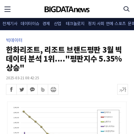
전체기사
데이터이슈
경제
산업
테크놀로지
정치·사회
연예·스포츠
문
빅데이터
한화리조트, 리조트 브랜드평판 3월 빅
데이터 분석 1위...."평판지수 5.35%
상승"
2025-03-21 08:42:25