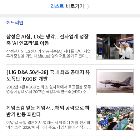
리스트
바로가기
헤드라인
삼성은 AI칩, LG는 냉각…전자업계 성장
축 'AI 인프라'로 이동
삼성전자와 LG전자가 인공지능(AI) 시대를 맞아 사업
무게중심을 기업 대상(B2B) 영역으로 옮기고 있다.
TV와 생활가전 등 전통적인 소비자 시장이 성숙기에
접어든 가운데 삼성전자는 AI 반도체를 중심으로 데
이터센터 생태계 공략을 강화하고 LG전자는 냉각솔
[LIG D&A 50년-38] 국내 최초 공대지 유
루션·전장·로봇 등 기업용 솔루션 사업 확대에 속도를
도폭탄 'KGGB' 개발
내고 있다.9일 업계에 따르면 LG전자는 2분기 생활가
전과 프리미엄 제품 경쟁력에 더해 B2B 사업 확대 효
2012년 4월 KGGB는 최초 실사격에서 목표물을 모두
과로 수익성을 방어한 반면 삼성전자는 디바이스경험
명중시킴으로써 2007년 국방과학연구소(ADD) 주관
(DX) 부문의 TV·생활가전 수익성이 악화됐다. 대신 삼
으로 시작된 KGGB 개발사업에 LIG넥스원은 시제업
성은 AI 메모리 등 반도체 사업을 중심으로 새로운 성
체로 참여했다. 체계개발에는 총 400여억 원의 개발
장 동력을 확보하는 데 집중하고 있다.LG전자는 B2B
비와 62개월의 기간이 소요됐다. 한국형 GPS 유도폭
게임스컴 앞둔 게임사…해외 공략으로 하
사업 확대
탄 KGGB(Korea GPS Guided Bomb)는 국내 최초
반기 반등 꾀한다
의 공대지 유도폭탄으로 2012년에 최종 전투용 적합
판정을 받았다.우리 공군이 운용하는 모든 전투기에
이달 말 독일 쾰른에서 열리는 세계 최대 게임 전시회
탑재할 수 있는 KGGB는 일반목적폭탄(General
'게임스컴 2026'에서 국내 주요 게임사들이 신작과 글
Purpose Bomb)에 장착하여 운용토록 개발됐다.이
로벌 전략을 공개한다. 상반기 게임사들의 실적이 업
는 현재 군에서 보유하고 있는 상당량의 일반목적폭
체별로 엇갈린 가운데 하반기 신작 흥행과 해외 시장
탄을 활용하기 위한 취지였다.항공기에 장착된 KGGB