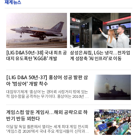
재계뉴스
영지원부 홍보팀과 2026년 새로이(e)＊가 공동 주관
했으며, ▲팀장·부장(7.27), ▲계장·주임(7.28), ▲과
장·차장(7.29), ▲대리(7.30) 등 직급별로 총 4회에 걸
쳐 진행됐다.참고로 새로이(e)는 NH농협캐피탈 MZ
세대들로(과장~계장) 구성된 자율 참여조직으로, 조
직문화 혁신과 업무 효율성 향상을 위한 다양한 활동
을 추진하며,새로운 변화와 이로운 영향력을 조직전
반에 전파하는 역할
[LIG D&A 50년-38] 국내 최초 공
삼성은 AI칩, LG는 냉각…전자업
대지 유도폭탄 'KGGB' 개발
계 성장축 'AI 인프라'로 이동
[LIG D&A 50년-37] 홍상어 성공 발판 삼
아 '범상어' 개발 착수
대잠무기체계 ‘홍상어’는 경어뢰 사정거리 밖에 있는
적 잠수함을 공격하는 무기이다. 홍상어는 2010년 넥
스원퓨처 시절 진해하우스에서 최초 생산돼 전력화가
이뤄졌다. 이후 2012년 한국형 구축함(KDX-1) 이상
의 함정에 실전 배치됐다.그해 7월 해군은 동해상에서
게임스컴 앞둔 게임사…해외 공략으로 하
성능 검증을 위해 홍상어 시험발사를 실시했다. 이때
반기 반등 꾀한다
홍상어가 목표 지점에서 입수한 후 표적을 타격하지
못하고 물속에서 멈춰버리는 예상 밖의 일이 벌어졌
이달 말 독일 쾰른에서 열리는 세계 최대 게임 전시회
다. 2차 품질확인 사격 시험에서도 만족스러운 결과를
'게임스컴 2026'에서 국내 주요 게임사들이 신작과 글
얻지 못했다. 완벽한 신뢰성 확보를 위해 LIG넥스원은
로벌 전략을 공개한다. 상반기 게임사들의 실적이 업