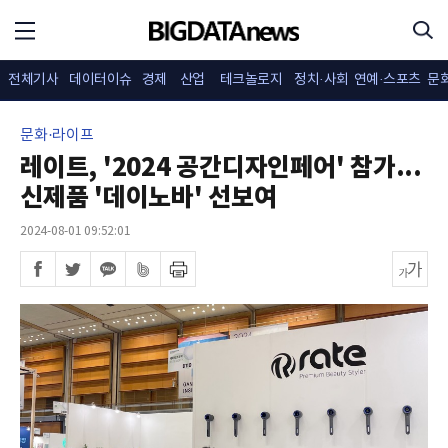
전체기사
데이터이슈
경제
산업
테크놀로지
정치·사회
연예·스포츠
문
문화·라이프
레이트, '2024 공간디자인페어' 참가...
신제품 '데이노바' 선보여
2024-08-01 09:52:01