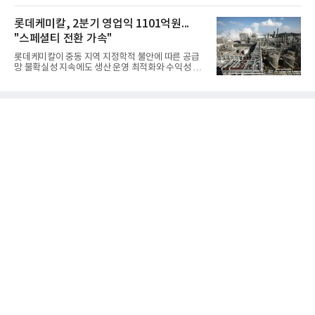
국방과학연구소(ADD) 테스크포스(TF)와 합심해 본
체별로 엇갈린 가운데 하반기 신작 흥행과 해외 시장
격적인 개선 작업에 착수했다.홍상어 유도탄의 모든
성과가 실적을 좌우할 핵심 변수로 떠오르고 있다.8일
롯데케미칼, 2분기 영업익 1101억원...
분야를
업계에 따르면 올해 상반기 게임업계는 기업별 성적
"스페셜티 전환 가속"
표가 크게 갈렸다. 대표적으로 크래프톤은 'PUBG: 배
틀그라운드'의 안정적인 성장에 힘입어 상반기 연결
롯데케미칼이 중동 지역 지정학적 불안에 따른 공급
기준 매출 2조6616억원, 영업이익 9725억원으로 역
망 불확실성 지속에도 생산 운영 최적화와 수익성 중
대 최대 실적을 기록했다. 엔씨도 올해 출시한 '아이온
심의 사업 운영을 통해 전분기에 이어 흑자 기조를 이
2' 등에 힘입어 호실적을 거둘 것으로 전망된다.반면
어갔다.롯데케미칼이 2026년 2분기 연결 기준 매출
넷마블은 2분기 매출이 증가했지만 영업이익은 전년
액 5조6864억원, 영업이익 1101억원을 기록했다고 7
동기 대
일 밝혔다. 사업별로는 기초화학 부문(롯데케미칼 기
초소재사업·LC타이탄·LC USA·롯데대산석화)이 매
출 3조9403억원, 영업이익 23억원을 기록했다. 정기
보수 영향과 원료 가격 변동에 따른 래깅 효과로 전분
기 대비 수익성은 둔화됐지만 흑자 전환 흐름을 유지
했다.첨단소재 부문은 매출 1조1551억원, 영업이익
1325억원을 기록했다. 주요 제품의 스프레드 확대와
우호적인 환율 효과