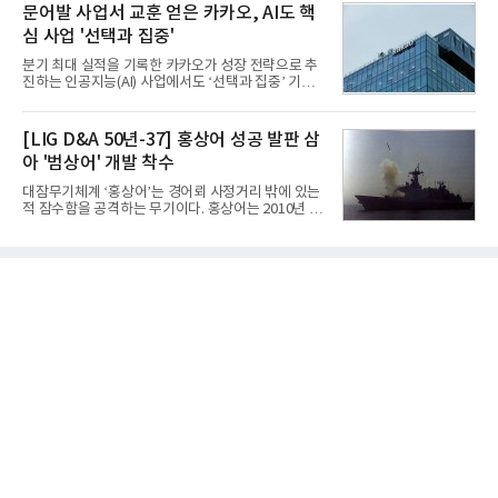
성과가 실적을 좌우할 핵심 변수로 떠오르고 있다.8일
문어발 사업서 교훈 얻은 카카오, AI도 핵
는 조종사가 휴대하는 명령통신장치(PDU, P
업계에 따르면 올해 상반기 게임업계는 기업별 성적
심 사업 '선택과 집중'
표가 크게 갈렸다. 대표적으로 크래프톤은 'PUBG: 배
틀그라운드'의 안정적인 성장에 힘입어 상반기 연결
분기 최대 실적을 기록한 카카오가 성장 전략으로 추
기준 매출 2조6616억원, 영업이익 9725억원으로 역
진하는 인공지능(AI) 사업에서도 ‘선택과 집중’ 기조
대 최대 실적을 기록했다. 엔씨도 올해 출시한 '아이온
를 강화하고 있다. 경쟁사들이 AI 데이터센터 등 인프
2' 등에 힘입어 호실적을 거둘 것으로 전망된다.반면
라 투자에 나서는 것과 달리, 카카오는 ‘카카오톡’이
넷마블은 2분기 매출이 증가했지만 영업이익은 전년
라는 플랫폼 경쟁력을 활용한 AI 에이전트 서비스에
[LIG D&A 50년-37] 홍상어 성공 발판 삼
동기 대
집중하는 전략이다. 과거 무리한 사업 확장 과정에서
아 '범상어' 개발 착수
겪었던 시행착오를 되풀이하지 않고 핵심 역량에 집
중하겠다는 취지로 풀이된다.7일 업계에 따르면 카카
대잠무기체계 ‘홍상어’는 경어뢰 사정거리 밖에 있는
오는 올해 2분기 연결 기준 매출 2조985억원, 영업이
적 잠수함을 공격하는 무기이다. 홍상어는 2010년 넥
익 2770억원을 기록했다. 전년 동기 대비 매출과 영업
스원퓨처 시절 진해하우스에서 최초 생산돼 전력화가
이익은 각각 9%, 36% 증가해 모두 분기 기준 역대
이뤄졌다. 이후 2012년 한국형 구축함(KDX-1) 이상
최대치다. 상반기 기준 매출은 4조405억원, 영업이익
의 함정에 실전 배치됐다.그해 7월 해군은 동해상에서
은 4884억
성능 검증을 위해 홍상어 시험발사를 실시했다. 이때
홍상어가 목표 지점에서 입수한 후 표적을 타격하지
못하고 물속에서 멈춰버리는 예상 밖의 일이 벌어졌
다. 2차 품질확인 사격 시험에서도 만족스러운 결과를
얻지 못했다. 완벽한 신뢰성 확보를 위해 LIG넥스원은
국방과학연구소(ADD) 테스크포스(TF)와 합심해 본
격적인 개선 작업에 착수했다.홍상어 유도탄의 모든
분야를