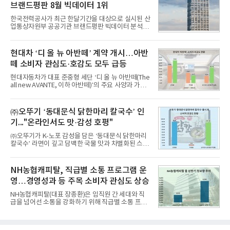
브랜드평판 8월 빅데이터 1위
을 분석한 결과, 메가스터디교육이 브랜드평판지수
1,710,926을 기록하며 8월 1위에 올랐다고 밝혔다.
한국전력공사가 최근 한달기간을 대상으로 실시된 산
분석에 활용된 빅데이터는 지난 7월(9,491,206건) 대
업통상자원부 공공기관 브랜드평판 빅데이터 분석에
비 6.14% 증가한 수치로, 교육서비스 상장기업 브랜
서 1위를 차지했다. 한국가스공사와 한국수력원자력
드에 대한 소비자 관심이 확대됐다.연구소에 따르면 8
이 순으로 뒤를 이었다.7일 한국기업평판연구소(소장
월 교육서비스 상장기업 브랜드평판 순위는 메가스터
구창환)는 산업통상자원부 공공기관 41개 브랜드를
현대차 ‘디 올 뉴 아반떼’ 계약 개시…아반
디교육, 대교, 디지
대상으로 지난 7월 7일부터 8월 7일까지 수집된 소비
떼 소비자 관심도·호감도 모두 급등
자 빅데이터 91,102,549건을 분석한 결과, 한국전력
공사가 브랜드평판지수 10,670,633을 기록하며 8월
현대자동차가 대표 준중형 세단 ‘디 올 뉴 아반떼(The
1위에 올랐다고 밝혔다. 분석에 활용된 빅데이터는 지
all new AVANTE, 이하 아반떼)’의 주요 사양과 가격
난 7월(88,893,823건) 대비 2.48% 증가한 수치다.연
을 공개하고 5일부터 계약을 시작한다고 밝혔다.아반
구소에 따르면 8월 산업통상자원부 공공기관 브랜드
떼는 6년 만에 선보이는 8세대 완전변경 모델로, ▲정
평판 30위 순위는 한국전력공사, 한국가스공사, 한국
교한 선과 면을 중심으로 완성한 파격적인 디자인 ▲
㈜오뚜기 ‘동대문식 닭한마리 칼국수’ 인
수력원자력, 한국석
과거 중형 세단 수준으로 확대된 차체 제원 ▲글로벌
기..."온라인서도 맛·감성 호평"
최고 수준의 안전성 ▲성능과 효율을 동시에 높인 주
행 완성도 ▲첨단 편의 및 디지털 사양 적용 등을 통해
㈜오뚜기가 K-노포 감성을 담은 ‘동대문식 닭한마리
글로벌 준중형 세단의 새로운 기준을 세웠다.아반떼
칼국수’ 라면이 깊고 담백한 국물 맛과 차별화된 스토
는 가솔린 2.0과 1.6 하이브리드 두 가지 파워트레인
리로 출시 초기부터 높은 인기를 얻고 있다고 4일 밝
과 모던, 프리미엄, 인스퍼레이션 세 가지 트림으로
혔다.‘동대문식 닭한마리 칼국수’는 예상을 뛰어넘는
운영된다.◆ 디자인·공간·안전·성능 전반에서 차급을
소비자 호응에 힘입어 지난 7월 13일 첫 선을 보인 지
NH농협캐피탈, 직급별 소통 프로그램 운
넘
단 18일 만에 누적 판매량 50만 개를 돌파하는 성과를
영…경영성과 등 주목 소비자 관심도 상승
거두었다.이번 신제품은 개발진이 전국의 닭한마리
전문점을 직접 찾아 다니며 최적의 육수 비율을 완성
NH농협캐피탈(대표 장종환)은 임직원 간 세대와 직
했다. 자극적이지 않으면서도 깊은 닭육수에 마늘의
급을 넘어선 소통을 강화하기 위해 직급별 소통 프로
개운한 풍미를 더했으며, 국물이 잘 배어들면서도 쫄
그램'너하(NH)고, 나하(NH)고, NH GO!'를 지난 27일
깃한 식감이 살아있는 칼국수 면발을 정교하게 구현
부터 30일까지 서울 원센티널 NH농협캐피탈타워 22
했다는게 회사측의 설명이다.실제 현장 시식 행사에
층에서 운영했다고 31일 밝혔다.이번 프로그램은 경
서도