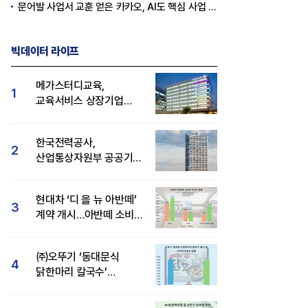
문어발 사업서 교훈 얻은 카카오, AI도 핵심 사업 '선택과 집중'
빅데이터 라이프
메가스터디교육,
1
교육서비스 상장기업
브랜드평판 8월 빅데이터
1위...대교 뒤이어
한국전력공사,
2
산업통상자원부 공공기관
브랜드평판 8월 빅데이터
1위
현대차 ‘디 올 뉴 아반떼’
3
계약 개시…아반떼 소비자
관심도·호감도 모두 급등
㈜오뚜기 ‘동대문식
4
닭한마리 칼국수’
인기..."온라인서도 맛·
감성 호평"