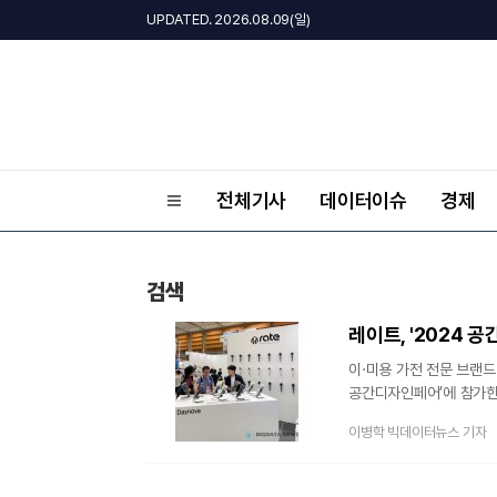
UPDATED. 2026.08.09(일)
전체기사
데이터이슈
경제
검색
레이트, '2024 
이·미용 가전 전문 브랜드
공간디자인페어’에 참가한다
중심으로 공간의 변화와 
이병학 빅데이터뉴스 기자
3일까지 진행된다.레이트는
필두로 꾸준히 성장세를 
추진 중이다. 이번 페어에