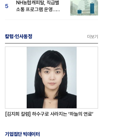
NH농협캐피탈, 직급별
5
소통 프로그램 운영…
경영성과 등 주목 소비자
관심도 상승
칼럼·인사동정
더보기
[김지희 칼럼] 하수구로 사라지는 ‘하늘의 연료’
기업집단 빅데이터