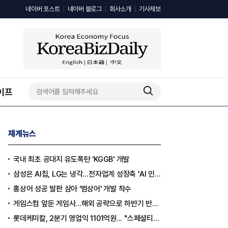
네이버 포스트
네이버 블로그
회사소개
기사제보
이프
재계뉴스
국내 최초 공대지 유도폭탄 'KGGB' 개발
삼성은 AI칩, LG는 냉각…전자업계 성장축 'AI 인프라'로 이동
홍상어 성공 발판 삼아 '범상어' 개발 착수
게임스컴 앞둔 게임사…해외 공략으로 하반기 반등 꾀한다
롯데케미칼, 2분기 영업익 1101억원... "스페셜티 전환 가속"