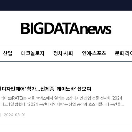
산업
테크놀로지
정치·사회
연예·스포츠
문화·라
공간디자인페어' 참가...신제품 '데이노바' 선보여
 레이트(RATE)는 서울 코엑스에서 열리는 공간디자인 산업 전문 전시회 ‘2024
고 1일 밝혔다. ‘2024 공간디자인페어’는 상업 공간과 호스피탈리티 공간을
트렌드를 조명하고 다양한 솔루션을 제안하는 행사로 지난달 31일 시작하여 오는
2024-08-01
 헤어드라이어, 판고데기, 봉고데기, 속눈썹고데기, 펫 드라이기 등 이·미용 가전을
보이고 있으며 국내시장 점유율 확대를 위해 신제품 개발과 마케팅을 공격적으로
서는 다양한 B2B 사업 기회를 찾고자 기업 대상 할인 판매 이벤트도 진행한다.레