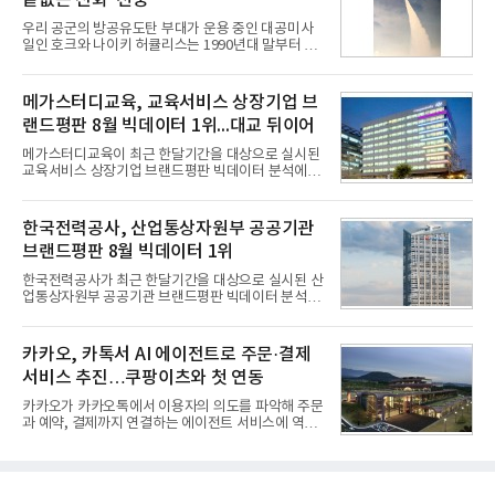
끝없는 진화 '천궁'
넘어 네이버, 삼성SDS 등 IT 인프라 기업으로 확장되
고 있다.7일 SK텔레콤에 따르면 회사는 올해 2분기
우리 공군의 방공유도탄 부대가 운용 중인 대공미사
연결 기준 매출 4조 3591억원, 영업이익 5660억원을
일인 호크와 나이키 허큘리스는 1990년대 말부터 성
기록했다. 매출은 전년 동기 대비 0.5%, 영업이익은
능 면에서 한계를 보이기 시작했다. 이에 따라 정부는
67.3% 증가한 수치다. AI DC 사업의 성장에 더해 수
기존 미사일체계를 대체할 중고도 및 중거리 대공미
익성 중심 경영, 그리고 지난해 발생한 일회성 비용에
사일을 개발하기로 결정했다.처음 KM-SAM 사업으로
메가스터디교육, 교육서비스 상장기업 브
따른 기저효과가 실
불린 이 사업의 명칭은 호크(Iron Hawk, 철매)를 대체
랜드평판 8월 빅데이터 1위...대교 뒤이어
한다는 의미에서 ‘철매Ⅱ’ 로 정해졌다. 철매Ⅱ 개발
사업은 미사일체계 완성 후인 2011년 ‘천궁(天弓)’으
메가스터디교육이 최근 한달기간을 대상으로 실시된
로 다시 장비명이 바뀌었다. 17개 업체와 관련 기관이
교육서비스 상장기업 브랜드평판 빅데이터 분석에서
참여한 가운데 LIG 넥스원은 탐색 개발에서 체계개발
1위를 차지했다. 대교와 디지털대상이 뒤를 이었다.7
완료까지 모든 과정에 참여했다. 1976년 호크 미사일
일 한국기업평판연구소(소장 구창환)는 국내 교육서
창정비 업체로 출발했던 회사가 호크 대체 유도무기
비스 상장기업 브랜드를 대상으로 지난 7월 7일부터
한국전력공사, 산업통상자원부 공공기관
인 천궁
8월 7일까지 수집된 소비자 빅데이터 10,074,233건
브랜드평판 8월 빅데이터 1위
을 분석한 결과, 메가스터디교육이 브랜드평판지수
1,710,926을 기록하며 8월 1위에 올랐다고 밝혔다.
한국전력공사가 최근 한달기간을 대상으로 실시된 산
분석에 활용된 빅데이터는 지난 7월(9,491,206건) 대
업통상자원부 공공기관 브랜드평판 빅데이터 분석에
비 6.14% 증가한 수치로, 교육서비스 상장기업 브랜
서 1위를 차지했다. 한국가스공사와 한국수력원자력
드에 대한 소비자 관심이 확대됐다.연구소에 따르면 8
이 순으로 뒤를 이었다.7일 한국기업평판연구소(소장
월 교육서비스 상장기업 브랜드평판 순위는 메가스터
구창환)는 산업통상자원부 공공기관 41개 브랜드를
카카오, 카톡서 AI 에이전트로 주문·결제
디교육, 대교, 디지
대상으로 지난 7월 7일부터 8월 7일까지 수집된 소비
서비스 추진…쿠팡이츠와 첫 연동
자 빅데이터 91,102,549건을 분석한 결과, 한국전력
공사가 브랜드평판지수 10,670,633을 기록하며 8월
카카오가 카카오톡에서 이용자의 의도를 파악해 주문
1위에 올랐다고 밝혔다. 분석에 활용된 빅데이터는 지
과 예약, 결제까지 연결하는 에이전트 서비스에 역량
난 7월(88,893,823건) 대비 2.48% 증가한 수치다.연
을 집중한다. 음식 배달을 시작으로 커머스와 예약, 여
구소에 따르면 8월 산업통상자원부 공공기관 브랜드
행 등으로 적용 범위를 넓혀 AI를 새로운 톡비즈 성장
평판 30위 순위는 한국전력공사, 한국가스공사, 한국
축으로 만들겠다는 구상이다.정신아 카카오 대표는 6
수력원자력, 한국석
일 열린 2분기 실적 발표 컨퍼런스콜에서 "AI는 톡비