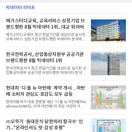
빅데이터 라이프
메가스터디교육, 교육서비스 상장기업 브
랜드평판 8월 빅데이터 1위...대교 뒤이어
메가스터디교육이 최근 한달기간을 대상으로 실시된
교육서비스 상장기업 브랜드평판 빅데이터 분석에서
1위를 차지했다. 대교와 디지털대상이 뒤를 이었다.7
일 한국기업평판연구소(소장 구창환)는 국내 교육서
비스 상장기업 브랜드를 대상으로 지난 7월 7일부터
한국전력공사, 산업통상자원부 공공기관
8월 7일까지 수집된 소비자 빅데이터 10,074,233건
브랜드평판 8월 빅데이터 1위
을 분석한 결과, 메가스터디교육이 브랜드평판지수
1,710,926을 기록하며 8월 1위에 올랐다고 밝혔다.
한국전력공사가 최근 한달기간을 대상으로 실시된 산
분석에 활용된 빅데이터는 지난 7월(9,491,206건) 대
업통상자원부 공공기관 브랜드평판 빅데이터 분석에
비 6.14% 증가한 수치로, 교육서비스 상장기업 브랜
서 1위를 차지했다. 한국가스공사와 한국수력원자력
드에 대한 소비자 관심이 확대됐다.연구소에 따르면 8
이 순으로 뒤를 이었다.7일 한국기업평판연구소(소장
월 교육서비스 상장기업 브랜드평판 순위는 메가스터
구창환)는 산업통상자원부 공공기관 41개 브랜드를
현대차 ‘디 올 뉴 아반떼’ 계약 개시…아반
디교육, 대교, 디지
대상으로 지난 7월 7일부터 8월 7일까지 수집된 소비
떼 소비자 관심도·호감도 모두 급등
자 빅데이터 91,102,549건을 분석한 결과, 한국전력
공사가 브랜드평판지수 10,670,633을 기록하며 8월
현대자동차가 대표 준중형 세단 ‘디 올 뉴 아반떼(The
1위에 올랐다고 밝혔다. 분석에 활용된 빅데이터는 지
all new AVANTE, 이하 아반떼)’의 주요 사양과 가격
난 7월(88,893,823건) 대비 2.48% 증가한 수치다.연
을 공개하고 5일부터 계약을 시작한다고 밝혔다.아반
구소에 따르면 8월 산업통상자원부 공공기관 브랜드
떼는 6년 만에 선보이는 8세대 완전변경 모델로, ▲정
평판 30위 순위는 한국전력공사, 한국가스공사, 한국
교한 선과 면을 중심으로 완성한 파격적인 디자인 ▲
㈜오뚜기 ‘동대문식 닭한마리 칼국수’ 인
수력원자력, 한국석
과거 중형 세단 수준으로 확대된 차체 제원 ▲글로벌
기..."온라인서도 맛·감성 호평"
최고 수준의 안전성 ▲성능과 효율을 동시에 높인 주