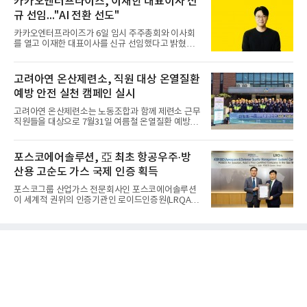
카카오엔터프라이즈, 이재한 대표이사 신
규 선임..."AI 전환 선도"
카카오엔터프라이즈가 6일 임시 주주총회와 이사회
를 열고 이재한 대표이사를 신규 선임했다고 밝혔다.
이 신임 대표는 기술에 대한 이해를 바탕으로 카카오
엔터프라이즈에서 클라우드인프라·디지털전환(DX)
부문장과 사업부문장을 역임하며 전략 수립부터 사업
고려아연 온산제련소, 직원 대상 온열질환
화까지 전 과정을 이끌어왔다. 카카오엔터프라이즈
예방 안전 실천 캠페인 실시
합류 전에는 카카오의 시스템엔지니어링 리더로서 카
카오톡 인프라 아키텍처 설계와 운영을 담당한 경험
고려아연 온산제련소는 노동조합과 함께 제련소 근무
도 있다.카카오엔터프라이즈는 인공지능(AI), 클라우
직원들을 대상으로 7월31일 여름철 온열질환 예방을
드, 검색 등 카카오가 축적해온 기술력과 서비스 운영
위한 안전 실천 캠페인을 실시했다고 밝혔다. 이번 캠
경험을 바탕으로 기업 고객을 대상으로 한 엔터프라
페인은 연일 이어지는 기록적인 폭염으로부터 근로자
이즈 IT 사업을 전개하고 있다. 클라우드서비스제공자
의 건강과 안전을 보호함과 함께, 온열질환 예방수칙
포스코에어솔루션, 亞 최초 항공우주·방
(CSP) 사업을 비
에 대한 관심을 높이고 실천 문화를 촉진하기 위해 마
산용 고순도 가스 국제 인증 획득
련됐다고 회사 측은 설명했다.온산제련소 노사는 캠
페인을 통해 △시원하고 깨끗한 물 충분히 섭취하기
포스코그룹 산업가스 전문회사인 포스코에어솔루션
△바람·그늘 또는 냉방장치를 이용해 체온 낮추기 △
이 세계적 권위의 인증기관인 로이드인증원(LRQA)
체감온도 31도 이상 시 충분한 휴식 갖기 △냉각용품
으로부터 아시아 지역 최초로 항공우주 및 방산용 고
등 개인 보냉장구 사용하기 △온열질환자 또는 의심
순도 희귀가스 제조 분야 국제공인 인증인 ‘항공우주·
환자 발생 시 신고하기 등 폭염 안전 5대 기본수칙을
방산 품질경영시스템(AS9100D)’을 획득했다.포스코
안내했다
에어솔루션은 6일 서울 포스코센터에서 김대연 포스
코에어솔루션 대표, 이일형 로이드인증원(LRQA) 한
국지사 대표 등이 참석한 가운데 ‘항공우주·방산 품질
경영시스템(AS9100D)’ 인증수여식을 가졌다고 밝혔
다.포스코에어솔루션이 획득한 AS9100D는 국제 품
질경영시스템 표준(ISO 9001)을 기반으로 항공우주
및 방위산업의 엄격한 특수 요구사항을 반영한 글로