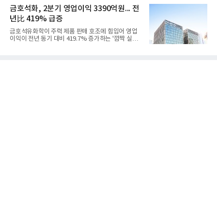
1325억원을 기록했다. 주요 제품의 스프레드 확대와
라는 플랫폼 경쟁력을 활용한 AI 에이전트 서비스에
금호석화, 2분기 영업이익 3390억원... 전
우호적인 환율 효과
집중하는 전략이다. 과거 무리한 사업 확장 과정에서
년比 419% 급증
겪었던 시행착오를 되풀이하지 않고 핵심 역량에 집
중하겠다는 취지로 풀이된다.7일 업계에 따르면 카카
금호석유화학이 주력 제품 판매 호조에 힘입어 영업
오는 올해 2분기 연결 기준 매출 2조985억원, 영업이
이익이 전년 동기 대비 419.7% 증가하는 '깜짝 실
익 2770억원을 기록했다. 전년 동기 대비 매출과 영업
적'을 냈다. 금호석유화학은 연결 기준 올해 2분기 영
이익은 각각 9%, 36% 증가해 모두 분기 기준 역대
업이익이 3390억원으로 지난해 동기보다 419.7% 증
최대치다. 상반기 기준 매출은 4조405억원, 영업이익
가한 것으로 잠정 집계됐다고 7일 공시했다.매출은 2
은 4884억
조2682억원으로 지난해 동기 대비 27.9% 증가했다.
순이익은 3004억원으로 420.4% 늘었다.이번 호실적
은 주력 제품인 NB라텍스와 합성수지 판매 호조가 견
인한 것으로 풀이된다. 미국의 중국산 의료용 고무장
갑 관세 인상 이후 동남아 장갑업체의 가동률이 높아
지면서 NB라텍스 수요가 증가했고, 원재료인 부타디
엔(BD) 가격 상승분을 제품 가격에 반영하면서 수익
성이 개선됐다.금호석유