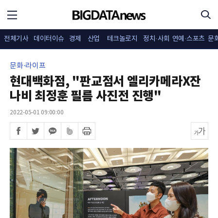
전체기사
데이터이슈
경제
산업
테크놀로지
정치·사회
연예·스포츠
문
문화·라이프
현대백화점, "판교점서 엘리카메라X잔
나비 최정훈 필름 사진전 진행"
2022-05-01 09:00:00