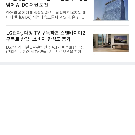
집중하는 전략이다. 과거 무리한 사업 확장 과정에서
넘어 AI DC 패권 도전
겪었던 시행착오를 되풀이하지 않고 핵심 역량에 집
중하겠다는 취지로 풀이된다.7일 업계에 따르면 카카
SK텔레콤이 미래 성장동력으로 낙점한 인공지능 데
오는 올해 2분기 연결 기준 매출 2조985억원, 영업이
이터센터(AI DC) 사업에 속도를 내고 있다. 올 2분기
익 2770억원을 기록했다. 전년 동기 대비 매출과 영업
AI 데이터센터 매출이 90% 이상 급증한 데 이어, 오
이익은 각각 9%, 36% 증가해 모두 분기 기준 역대
는 2035년까지 총 15GW(기가와트) 규모의 AI DC를
최대치다. 상반기 기준 매출은 4조405억원, 영업이익
구축하겠다는 대형 청사진을 제시하면서다. 이에 따
LG전자, 대형 TV 구독하면 스탠바이미2
은 4884억
라 경쟁 구도 역시 이동통신사인 KT, LG유플러스를
구독료 반값...소비자 관심도 증가
넘어 네이버, 삼성SDS 등 IT 인프라 기업으로 확장되
고 있다.7일 SK텔레콤에 따르면 회사는 올해 2분기
LG전자가 이달 1일부터 전국 431개 베스트샵 매장
연결 기준 매출 4조 3591억원, 영업이익 5660억원을
(백화점 포함)에서 TV 번들 구독 프로모션을 진행하고
기록했다. 매출은 전년 동기 대비 0.5%, 영업이익은
있다. 대형 TV 구독 시 스탠바이미2 구독료를 반값 할
67.3% 증가한 수치다. AI DC 사업의 성장에 더해 수
인해주는 프로모션이다.대상 제품은 65·77·83형 올
익성 중심 경영, 그리고 지난해 발생한 일회성 비용에
레드, 75·86·100형 마이크로 RGB, 75·86형 미니
따른 기저효과가 실
RGB 등 거실용 TV로 인기가 높은 베스트셀러 TV 20
개 모델이며, 동시 구독 계약 시 스탠바이미2(모델명
27LX6TPGA) 구독료를 50% 할인 받을 수 있다. 프로
모션 대상 모델과 혜택, 구독료 등 프로모션 세부 사항
은 베스트샵 판매 매니저에게 문의하면 자세히 안내
받을 수 있다.LG TV를 구독으로 이용하면 최대 6년까
지 구독 계약기간 내 무상 A/S를 받을 수 있으며, 이사
등으로 이전