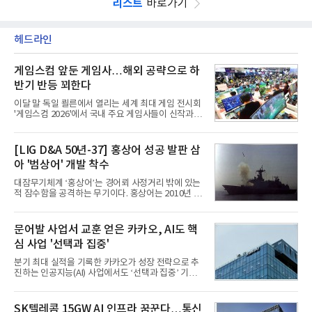
리스트
바로가기
헤드라인
게임스컴 앞둔 게임사…해외 공략으로 하
반기 반등 꾀한다
이달 말 독일 쾰른에서 열리는 세계 최대 게임 전시회
'게임스컴 2026'에서 국내 주요 게임사들이 신작과 글
로벌 전략을 공개한다. 상반기 게임사들의 실적이 업
체별로 엇갈린 가운데 하반기 신작 흥행과 해외 시장
성과가 실적을 좌우할 핵심 변수로 떠오르고 있다.8일
[LIG D&A 50년-37] 홍상어 성공 발판 삼
업계에 따르면 올해 상반기 게임업계는 기업별 성적
아 '범상어' 개발 착수
표가 크게 갈렸다. 대표적으로 크래프톤은 'PUBG: 배
틀그라운드'의 안정적인 성장에 힘입어 상반기 연결
대잠무기체계 ‘홍상어’는 경어뢰 사정거리 밖에 있는
기준 매출 2조6616억원, 영업이익 9725억원으로 역
적 잠수함을 공격하는 무기이다. 홍상어는 2010년 넥
대 최대 실적을 기록했다. 엔씨도 올해 출시한 '아이온
스원퓨처 시절 진해하우스에서 최초 생산돼 전력화가
2' 등에 힘입어 호실적을 거둘 것으로 전망된다.반면
이뤄졌다. 이후 2012년 한국형 구축함(KDX-1) 이상
넷마블은 2분기 매출이 증가했지만 영업이익은 전년
의 함정에 실전 배치됐다.그해 7월 해군은 동해상에서
문어발 사업서 교훈 얻은 카카오, AI도 핵
동기 대
성능 검증을 위해 홍상어 시험발사를 실시했다. 이때
심 사업 '선택과 집중'
홍상어가 목표 지점에서 입수한 후 표적을 타격하지
못하고 물속에서 멈춰버리는 예상 밖의 일이 벌어졌
분기 최대 실적을 기록한 카카오가 성장 전략으로 추
다. 2차 품질확인 사격 시험에서도 만족스러운 결과를
진하는 인공지능(AI) 사업에서도 ‘선택과 집중’ 기조
얻지 못했다. 완벽한 신뢰성 확보를 위해 LIG넥스원은
를 강화하고 있다. 경쟁사들이 AI 데이터센터 등 인프
국방과학연구소(ADD) 테스크포스(TF)와 합심해 본
라 투자에 나서는 것과 달리, 카카오는 ‘카카오톡’이
격적인 개선 작업에 착수했다.홍상어 유도탄의 모든
라는 플랫폼 경쟁력을 활용한 AI 에이전트 서비스에
SK텔레콤 15GW AI 인프라 꿈꾼다…통신
분야를