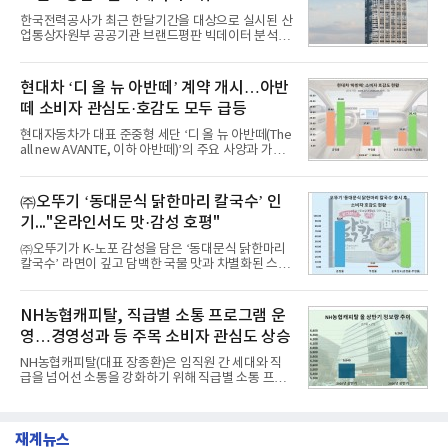
1,710,926을 기록하며 8월 1위에 올랐다고 밝혔다.
한국전력공사가 최근 한달기간을 대상으로 실시된 산
분석에 활용된 빅데이터는 지난 7월(9,491,206건) 대
업통상자원부 공공기관 브랜드평판 빅데이터 분석에
비 6.14% 증가한 수치로, 교육서비스 상장기업 브랜
서 1위를 차지했다. 한국가스공사와 한국수력원자력
드에 대한 소비자 관심이 확대됐다.연구소에 따르면 8
이 순으로 뒤를 이었다.7일 한국기업평판연구소(소장
월 교육서비스 상장기업 브랜드평판 순위는 메가스터
구창환)는 산업통상자원부 공공기관 41개 브랜드를
현대차 ‘디 올 뉴 아반떼’ 계약 개시…아반
디교육, 대교, 디지
대상으로 지난 7월 7일부터 8월 7일까지 수집된 소비
떼 소비자 관심도·호감도 모두 급등
자 빅데이터 91,102,549건을 분석한 결과, 한국전력
공사가 브랜드평판지수 10,670,633을 기록하며 8월
현대자동차가 대표 준중형 세단 ‘디 올 뉴 아반떼(The
1위에 올랐다고 밝혔다. 분석에 활용된 빅데이터는 지
all new AVANTE, 이하 아반떼)’의 주요 사양과 가격
난 7월(88,893,823건) 대비 2.48% 증가한 수치다.연
을 공개하고 5일부터 계약을 시작한다고 밝혔다.아반
구소에 따르면 8월 산업통상자원부 공공기관 브랜드
떼는 6년 만에 선보이는 8세대 완전변경 모델로, ▲정
평판 30위 순위는 한국전력공사, 한국가스공사, 한국
교한 선과 면을 중심으로 완성한 파격적인 디자인 ▲
㈜오뚜기 ‘동대문식 닭한마리 칼국수’ 인
수력원자력, 한국석
과거 중형 세단 수준으로 확대된 차체 제원 ▲글로벌
기..."온라인서도 맛·감성 호평"
최고 수준의 안전성 ▲성능과 효율을 동시에 높인 주
행 완성도 ▲첨단 편의 및 디지털 사양 적용 등을 통해
㈜오뚜기가 K-노포 감성을 담은 ‘동대문식 닭한마리
글로벌 준중형 세단의 새로운 기준을 세웠다.아반떼
칼국수’ 라면이 깊고 담백한 국물 맛과 차별화된 스토
는 가솔린 2.0과 1.6 하이브리드 두 가지 파워트레인
리로 출시 초기부터 높은 인기를 얻고 있다고 4일 밝
과 모던, 프리미엄, 인스퍼레이션 세 가지 트림으로
혔다.‘동대문식 닭한마리 칼국수’는 예상을 뛰어넘는
운영된다.◆ 디자인·공간·안전·성능 전반에서 차급을
소비자 호응에 힘입어 지난 7월 13일 첫 선을 보인 지
NH농협캐피탈, 직급별 소통 프로그램 운
넘
단 18일 만에 누적 판매량 50만 개를 돌파하는 성과를
영…경영성과 등 주목 소비자 관심도 상승
거두었다.이번 신제품은 개발진이 전국의 닭한마리
전문점을 직접 찾아 다니며 최적의 육수 비율을 완성
NH농협캐피탈(대표 장종환)은 임직원 간 세대와 직
했다. 자극적이지 않으면서도 깊은 닭육수에 마늘의
급을 넘어선 소통을 강화하기 위해 직급별 소통 프로
개운한 풍미를 더했으며, 국물이 잘 배어들면서도 쫄
그램'너하(NH)고, 나하(NH)고, NH GO!'를 지난 27일
깃한 식감이 살아있는 칼국수 면발을 정교하게 구현
부터 30일까지 서울 원센티널 NH농협캐피탈타워 22
했다는게 회사측의 설명이다.실제 현장 시식 행사에
층에서 운영했다고 31일 밝혔다.이번 프로그램은 경
서도
재계뉴스
영지원부 홍보팀과 2026년 새로이(e)＊가 공동 주관