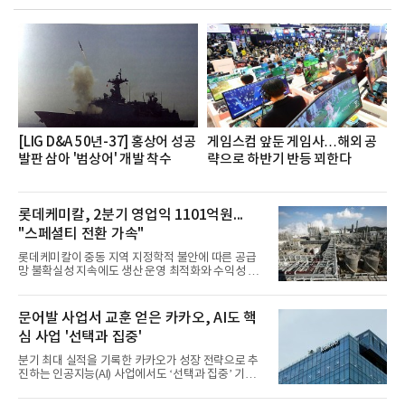
했으며, ▲팀장·부장(7.27), ▲계장·주임(7.28), ▲과
장·차장(7.29), ▲대리(7.30) 등 직급별로 총 4회에 걸
쳐 진행됐다.참고로 새로이(e)는 NH농협캐피탈 MZ
세대들로(과장~계장) 구성된 자율 참여조직으로, 조
직문화 혁신과 업무 효율성 향상을 위한 다양한 활동
을 추진하며,새로운 변화와 이로운 영향력을 조직전
반에 전파하는 역할
[LIG D&A 50년-37] 홍상어 성공
게임스컴 앞둔 게임사…해외 공
발판 삼아 '범상어' 개발 착수
략으로 하반기 반등 꾀한다
롯데케미칼, 2분기 영업익 1101억원...
"스페셜티 전환 가속"
롯데케미칼이 중동 지역 지정학적 불안에 따른 공급
망 불확실성 지속에도 생산 운영 최적화와 수익성 중
심의 사업 운영을 통해 전분기에 이어 흑자 기조를 이
어갔다.롯데케미칼이 2026년 2분기 연결 기준 매출
액 5조6864억원, 영업이익 1101억원을 기록했다고 7
문어발 사업서 교훈 얻은 카카오, AI도 핵
일 밝혔다. 사업별로는 기초화학 부문(롯데케미칼 기
심 사업 '선택과 집중'
초소재사업·LC타이탄·LC USA·롯데대산석화)이 매
출 3조9403억원, 영업이익 23억원을 기록했다. 정기
분기 최대 실적을 기록한 카카오가 성장 전략으로 추
보수 영향과 원료 가격 변동에 따른 래깅 효과로 전분
진하는 인공지능(AI) 사업에서도 ‘선택과 집중’ 기조
기 대비 수익성은 둔화됐지만 흑자 전환 흐름을 유지
를 강화하고 있다. 경쟁사들이 AI 데이터센터 등 인프
했다.첨단소재 부문은 매출 1조1551억원, 영업이익
라 투자에 나서는 것과 달리, 카카오는 ‘카카오톡’이