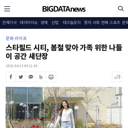
전체기사
데이터이슈
경제
산업
테크놀로지
정치·사회
연예·스포츠
문
문화·라이프
스타필드 시티, 봄철 맞아 가족 위한 나들
이 공간 새단장
2022-04-15 09:11:43