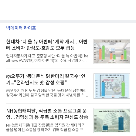
빅데이터 라이프
현대차 ‘디 올 뉴 아반떼’ 계약 개시…아반
떼 소비자 관심도·호감도 모두 급등
현대자동차가 대표 준중형 세단 ‘디 올 뉴 아반떼(The
all new AVANTE, 이하 아반떼)’의 주요 사양과 가격
을 공개하고 5일부터 계약을 시작한다고 밝혔다.아반
떼는 6년 만에 선보이는 8세대 완전변경 모델로, ▲정
교한 선과 면을 중심으로 완성한 파격적인 디자인 ▲
㈜오뚜기 ‘동대문식 닭한마리 칼국수’ 인
과거 중형 세단 수준으로 확대된 차체 제원 ▲글로벌
기..."온라인서도 맛·감성 호평"
최고 수준의 안전성 ▲성능과 효율을 동시에 높인 주
행 완성도 ▲첨단 편의 및 디지털 사양 적용 등을 통해
㈜오뚜기가 K-노포 감성을 담은 ‘동대문식 닭한마리
글로벌 준중형 세단의 새로운 기준을 세웠다.아반떼
칼국수’ 라면이 깊고 담백한 국물 맛과 차별화된 스토
는 가솔린 2.0과 1.6 하이브리드 두 가지 파워트레인
리로 출시 초기부터 높은 인기를 얻고 있다고 4일 밝
과 모던, 프리미엄, 인스퍼레이션 세 가지 트림으로
혔다.‘동대문식 닭한마리 칼국수’는 예상을 뛰어넘는
운영된다.◆ 디자인·공간·안전·성능 전반에서 차급을
소비자 호응에 힘입어 지난 7월 13일 첫 선을 보인 지
NH농협캐피탈, 직급별 소통 프로그램 운
넘
단 18일 만에 누적 판매량 50만 개를 돌파하는 성과를
영…경영성과 등 주목 소비자 관심도 상승
거두었다.이번 신제품은 개발진이 전국의 닭한마리
전문점을 직접 찾아 다니며 최적의 육수 비율을 완성
NH농협캐피탈(대표 장종환)은 임직원 간 세대와 직
했다. 자극적이지 않으면서도 깊은 닭육수에 마늘의
급을 넘어선 소통을 강화하기 위해 직급별 소통 프로
개운한 풍미를 더했으며, 국물이 잘 배어들면서도 쫄
그램'너하(NH)고, 나하(NH)고, NH GO!'를 지난 27일