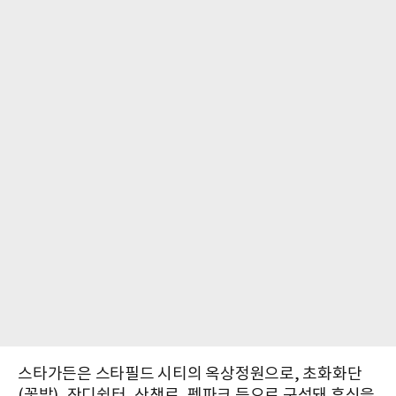
스타가든은 스타필드 시티의 옥상정원으로, 초화화단
(꽃밭), 잔디쉼터, 산책로, 펫파크 등으로 구성돼 휴식을