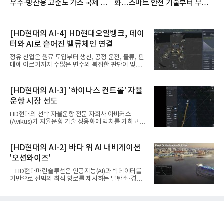
우주·방산용 고순도 가스 국제 인
화…스마트 안전 기술부터 무인
증 획득
자율 굴착기까지
[HD현대의 AI-4] HD현대오일뱅크, 데이
터와 AI로 흩어진 밸류체인 연결
정유 산업은 원료 도입부터 생산, 공정 운전, 물류, 판
매에 이르기까지 수많은 변수와 복잡한 판단이 맞물
리는 구조를 갖고 있다. 작은 변화 하나가 전체 수익성
과 운영 효율에 직접적인 영향을 미치는 만큼, 데이터
를 얼마나 빠르고 정확하게 연결하고 활용하느냐가
[HD현대의 AI-3] '하이나스 컨트롤' 자율
기업경쟁력을 좌우하는 핵심 요소로 떠오르고 있다.
운항 시장 선도
이러한 환경 속에서 HD현대오일뱅크는 인공지능(AI)
을 단순한 업무 자동화 도구로 보지 않고, 정유사의 밸
HD현대의 선박 자율운항 전문 자회사 아비커스
류체인(Value Chain) 전반을 연결하고 최적화하는 핵
(Avikus)가 자율운항 기술 상용화에 박차를 가하고 있
심 기반으로 활용하고 있다.원유 선택과 도입, 생산계
다. 아비커스는 최근 노르웨이선급(DNV)으로부터 자
획, 제품 운영, 물류와 수급, 공정 운전에 이르기까지
율운항 시스템 ‘하이나스 컨트롤(HINAS Control)’에
각 업무를 개별적으로 바라보는 것이 아니라, 하나의
대한 형식승인(Type Approval, TA)을 획득했다.이
[HD현대의 AI-2] 바다 위 AI 내비게이션
흐름
번에 형식승인을 받은 ‘하이나스 컨트롤’은 인지-판
'오션와이즈'
단-제어 기능을 통합한 자율운항 시스템으로, 주변 선
박과 장애물을 스스로 인식하고 운항 상황을 판단, 충
···HD현대마린슬루선은 인공지능(AI)과 빅데이터를
돌을 회피할 수 있도록 제어하는 솔루션이다. 특정 선
기반으로 선박의 최적 항로를 제시하는 탈탄소·경제
박이나 프로젝트에 한정되지 않고 다양한 선박에 범
운항 솔루션 ‘오션와이즈’를 운영하고 있다. 별도의
용적으로 적용 가능한 양산형 자율운항 시스템이 국
장비 설치 없이 일고리즘 만으로 선박의 탄소 배출량
제 공인을 받은 것은 처음이라 더욱 눈길을 끈다.이에
을 모니터링 및 예측하며, 연료 소비를 최소화하는 운
따라 하이나스 컨
항 가이드라인을 제공한다.오션와이즈의 핵심 기능은
CI(탄소집약도지수) 실시간 관리 예측, 시 기반 최적