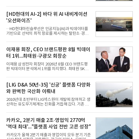
을 집중한다. 음식 배달을 시작으로 커머스와 예약, 여
행 등으로 적용 범위를 넓혀 AI를 새로운 톡비즈 성장
축으로 만들겠다는 구상이다.정신아 카카오 대표는 6
[HD현대의 AI-2] 바다 위 AI 내비게이션
일 열린 2분기 실적 발표 컨퍼런스콜에서 "AI는 톡비
'오션와이즈'
즈 성장 재점화의 핵심이자 주요 매출원으로 자리 잡
을 것"이라며 이같은 AI 사업 전략을 공개했다. 카카
···HD현대마린슬루선은 인공지능(AI)과 빅데이터를
오는 이날 함께 발표한 2분기 연결 매출이 전년 동기
기반으로 선박의 최적 항로를 제시하는 탈탄소·경제
대비 9% 증가한 2조985억원, 영업이익은 36% 늘어
운항 솔루션 ‘오션와이즈’를 운영하고 있다. 별도의
난 2770억원이라고 밝혔다. 매출과 영업이익 모두 분
장비 설치 없이 일고리즘 만으로 선박의 탄소 배출량
기 기준 역대 최대치다. 카카오는 플랫폼 부문 매출이
을 모니터링 및 예측하며, 연료 소비를 최소화하는 운
이재용 회장, CEO 브랜드평판 8월 빅데이
17% 증가하
항 가이드라인을 제공한다.오션와이즈의 핵심 기능은
터 1위...최태원·구광모 회장순
CI(탄소집약도지수) 실시간 관리 예측, 시 기반 최적
항로 추천, 선단 관리 등이다. HD현대오일뱅크와의
이재용 삼성전자 회장이 2026년 8월 CEO 브랜드평
실증에서는 총 13개 구간, 10만6000km 항해를 통해
판 빅데이터 분석에서 1위를 차지했다. 최태원 SK그
평균 5.3%의 연료 질감 효과를 입증했다. 이는 연간 1
룹 회장과 구광모 LG그룹 회장이 뒤를 이었다.6일 한
만t의 연료를 사용하는 선박 1척 기준 약 3억5000만
국기업평판연구소(소장 구창환)는 빅데이터뉴스와
원의 비용 절감에 해당한다.주목할 점은 오션와이즈
함께 60명의 CEO 브랜드를 대상으로 2026년 7월 6
[LIG D&A 50년-35] '신궁' 플랫폼 다양화
의 핵심
일부터 8월 6일까지 수집된 소비자 빅데이터
와 완벽한 국산화 이뤄내
7,395,735건을 분석한 결과, 삼성 이재용 회장이 브
랜드평판지수 1,984,715를 기록하며 8월 1위에 올랐
2010년대 초반부터 LIG넥스원이 개발에 참여하고 생
다고 밝혔다. 분석에 활용된 빅데이터는 지난 7월
산하는 유도무기체계는 진화를 거듭해 갔다. 기존 무
(14,233,797건) 대비 48.04% 감소한 수치다.8월
기체계에 기반한 새로운 기능이 추가되기도 하고, 활
CEO 브랜드평판 30위 순위는 이재용, 최태원, 정의
용도가 떨어지는 재래식 무기를 새롭게 활용하는 방
선, 구광모, 신동빈, 박현주, 이해진, 정원주, 함영주,
안이 강구됐다. 또 핵심 구성품 국산화를 통해 수출상
카카오, 2분기 매출 2조·영업익 2770억
김승연, 이재현, 강호동, 김범수, 양종
의 제약을 해소하고자 노력했다. 이러한 LIG넥스원의
'역대 최대'..."플랫폼 사업 전반 고른 성장"
신기술 개발 성과가 집약된 무기체계가 바로 휴대용
지대공 유도무기 ‘신궁’이다.신궁은 이미 2009년 수
카카오가 올해 2분기 매출과 영업이익 모두 분기 기준
출을 위한 개량형 멀티런처 개발을 완료함으로써 기