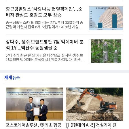
깃한 식감이 살아있는 칼국수 면발을 정교하게 구현
부터 30일까지 서울 원센티널 NH농협캐피탈타워 22
했다는게 회사측의 설명이다.실제 현장 시식 행사에
층에서 운영했다고 31일 밝혔다.이번 프로그램은 경
종근당홀딩스 '사랑나눔 헌혈캠페인'…소
서도
영지원부 홍보팀과 2026년 새로이(e)＊가 공동 주관
비자 관심도·호감도 모두 상승
했으며, ▲팀장·부장(7.27), ▲계장·주임(7.28), ▲과
장·차장(7.29), ▲대리(7.30) 등 직급별로 총 4회에 걸
종근당홀딩스(대표 최희남)는 22일부터 30일까지 종
쳐 진행됐다.참고로 새로이(e)는 NH농협캐피탈 MZ
근당과 계열사 전국 6개 사업장에서 ‘2026년 사랑나
세대들로(과장~계장) 구성된 자율 참여조직으로, 조
눔 헌혈캠페인’을 실시했다고 31일 밝혔다.이번 캠페
직문화 혁신과 업무 효율성 향상을 위한 다양한 활동
인은 장마와 폭염, 여름휴가 등으로 헌혈 참여가 줄어
을 추진하며,새로운 변화와 이로운 영향력을 조직전
드는 시기에 안정적 혈액 수급에 기여하고 생명나눔
삼다수, 생수 브랜드평판 7월 빅데이터 분
반에 전파하는 역할
문화를 확산하기 위해 마련됐다.캠페인은 종근당 천
석 1위...백산수·동원샘물 순
안공장을 시작으로 ▲효종연구소 ▲종근당바이오 안
산공장 ▲경보제약 아산본사 ▲종근당건강 당진공장
삼다수가 최근 한 달 기간을 대상으로 실시된 생수 브
▲종근당 본사 등 전국 6개 사업장에서 릴레이 방식
랜드평판 빅데이터 분석에서 1위를 차지했다. 백산수
으로 이어졌다.캠페인 기간에는 임직원의 참여를 독
와 동원샘물이 뒤를 이었다.31일 한국기업평판연구
려하기 위해 헌혈 퀴즈와 행운 복권 등 다양한 이벤트
소(소장 구창환)는 국내 소비자들에게 사랑받는 21개
도 진행했다.종근당홀딩스는 임직원들이 기부한 헌혈
생수 브랜드를 대상으로 지난 6월 30일부터 7월 31일
증을 한국백혈병
재계뉴스
까지 수집된 소비자 빅데이터 3,702,555건을 분석한
결과, 삼다수가 브랜드평판지수 1,594,583을 기록하
며 7월 1위에 올랐다고 밝혔다. 분석에 활용된 빅데이
터는 지난 4월(3,435,836건) 대비 7.76% 증가한 수
치다.연구소에 따르면 7월 생수 브랜드평판 순위는 삼
다수, 백산수, 동원샘물, 스파클, 아이시스, 에비앙,
몽베스트, 크리스탈, 풀무원샘물, 평창수, 지리산수,
진로 석수,
포스코에어솔루션, 亞 최초 항공
[HD현대의 AI-5] 건설기계 진