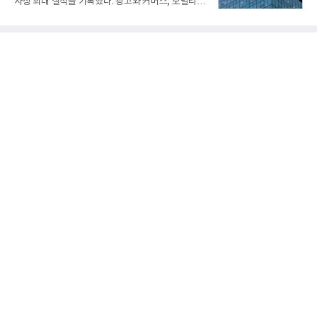
사상 최대 실적을 기록했다. 광고와 커머스, 모빌리
능 다양화와 계열화 가능성을 선보인 바 있었다. 이번
티, 페이 등 플랫폼 사업이 고르게 성장하며 실적을 견
엔 기존 K-30 30mm 대공포 비호 체계에 신궁을 장착
인했다.카카오는 6일 연결 기준 올해 2분기 매출 2조
하는 개량사업, 일명 ‘비호복합’ 프로젝트가 2009년
985억원, 영업이익 2770억원을 기록했다고 밝혔다.
부터 진행됐
전년 동기 대비 매출은 9%, 영업이익은 36% 늘어난
수치다. 전년 동기 실적과 증가율은 카카오게임즈와
카카오헬스케어 관련 손익을 중단영업손익으로 반영
한 기준으로 산출됐다. 지난해 2분기 매출은 1조9175
억원, 영업이익은 2039억원이었다.플랫폼 부문 매출
은 1조2303억원으로 전년 동기 대비 17% 증가했다.
카카오톡 내 광고와 커머스 사업을 아우르는 톡비즈
매출은 6432억원