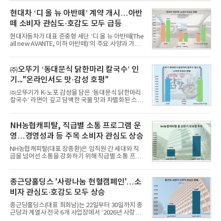
현대차 ‘디 올 뉴 아반떼’ 계약 개시…아반
떼 소비자 관심도·호감도 모두 급등
현대자동차가 대표 준중형 세단 ‘디 올 뉴 아반떼(The
all new AVANTE, 이하 아반떼)’의 주요 사양과 가격
을 공개하고 5일부터 계약을 시작한다고 밝혔다.아반
떼는 6년 만에 선보이는 8세대 완전변경 모델로, ▲정
교한 선과 면을 중심으로 완성한 파격적인 디자인 ▲
㈜오뚜기 ‘동대문식 닭한마리 칼국수’ 인
과거 중형 세단 수준으로 확대된 차체 제원 ▲글로벌
기..."온라인서도 맛·감성 호평"
최고 수준의 안전성 ▲성능과 효율을 동시에 높인 주
행 완성도 ▲첨단 편의 및 디지털 사양 적용 등을 통해
㈜오뚜기가 K-노포 감성을 담은 ‘동대문식 닭한마리
글로벌 준중형 세단의 새로운 기준을 세웠다.아반떼
칼국수’ 라면이 깊고 담백한 국물 맛과 차별화된 스토
는 가솔린 2.0과 1.6 하이브리드 두 가지 파워트레인
리로 출시 초기부터 높은 인기를 얻고 있다고 4일 밝
과 모던, 프리미엄, 인스퍼레이션 세 가지 트림으로
혔다.‘동대문식 닭한마리 칼국수’는 예상을 뛰어넘는
운영된다.◆ 디자인·공간·안전·성능 전반에서 차급을
소비자 호응에 힘입어 지난 7월 13일 첫 선을 보인 지
NH농협캐피탈, 직급별 소통 프로그램 운
넘
단 18일 만에 누적 판매량 50만 개를 돌파하는 성과를
영…경영성과 등 주목 소비자 관심도 상승
거두었다.이번 신제품은 개발진이 전국의 닭한마리
전문점을 직접 찾아 다니며 최적의 육수 비율을 완성
NH농협캐피탈(대표 장종환)은 임직원 간 세대와 직
했다. 자극적이지 않으면서도 깊은 닭육수에 마늘의
급을 넘어선 소통을 강화하기 위해 직급별 소통 프로
개운한 풍미를 더했으며, 국물이 잘 배어들면서도 쫄
그램'너하(NH)고, 나하(NH)고, NH GO!'를 지난 27일
깃한 식감이 살아있는 칼국수 면발을 정교하게 구현
부터 30일까지 서울 원센티널 NH농협캐피탈타워 22
했다는게 회사측의 설명이다.실제 현장 시식 행사에
층에서 운영했다고 31일 밝혔다.이번 프로그램은 경
종근당홀딩스 '사랑나눔 헌혈캠페인'…소
서도
영지원부 홍보팀과 2026년 새로이(e)＊가 공동 주관
비자 관심도·호감도 모두 상승
했으며, ▲팀장·부장(7.27), ▲계장·주임(7.28), ▲과
장·차장(7.29), ▲대리(7.30) 등 직급별로 총 4회에 걸
종근당홀딩스(대표 최희남)는 22일부터 30일까지 종
쳐 진행됐다.참고로 새로이(e)는 NH농협캐피탈 MZ
근당과 계열사 전국 6개 사업장에서 ‘2026년 사랑나
세대들로(과장~계장) 구성된 자율 참여조직으로, 조
눔 헌혈캠페인’을 실시했다고 31일 밝혔다.이번 캠페