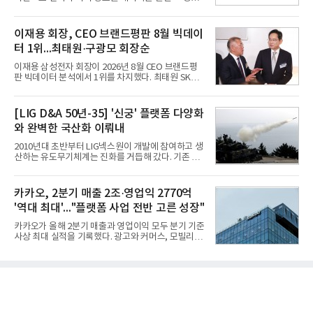
대비 9% 증가한 2조985억원, 영업이익은 36% 늘어
운항 솔루션 ‘오션와이즈’를 운영하고 있다. 별도의
난 2770억원이라고 밝혔다. 매출과 영업이익 모두 분
장비 설치 없이 일고리즘 만으로 선박의 탄소 배출량
기 기준 역대 최대치다. 카카오는 플랫폼 부문 매출이
을 모니터링 및 예측하며, 연료 소비를 최소화하는 운
이재용 회장, CEO 브랜드평판 8월 빅데이
17% 증가하
항 가이드라인을 제공한다.오션와이즈의 핵심 기능은
터 1위...최태원·구광모 회장순
CI(탄소집약도지수) 실시간 관리 예측, 시 기반 최적
항로 추천, 선단 관리 등이다. HD현대오일뱅크와의
이재용 삼성전자 회장이 2026년 8월 CEO 브랜드평
실증에서는 총 13개 구간, 10만6000km 항해를 통해
판 빅데이터 분석에서 1위를 차지했다. 최태원 SK그
평균 5.3%의 연료 질감 효과를 입증했다. 이는 연간 1
룹 회장과 구광모 LG그룹 회장이 뒤를 이었다.6일 한
만t의 연료를 사용하는 선박 1척 기준 약 3억5000만
국기업평판연구소(소장 구창환)는 빅데이터뉴스와
원의 비용 절감에 해당한다.주목할 점은 오션와이즈
함께 60명의 CEO 브랜드를 대상으로 2026년 7월 6
[LIG D&A 50년-35] '신궁' 플랫폼 다양화
의 핵심
일부터 8월 6일까지 수집된 소비자 빅데이터
와 완벽한 국산화 이뤄내
7,395,735건을 분석한 결과, 삼성 이재용 회장이 브
랜드평판지수 1,984,715를 기록하며 8월 1위에 올랐
2010년대 초반부터 LIG넥스원이 개발에 참여하고 생
다고 밝혔다. 분석에 활용된 빅데이터는 지난 7월
산하는 유도무기체계는 진화를 거듭해 갔다. 기존 무
(14,233,797건) 대비 48.04% 감소한 수치다.8월
기체계에 기반한 새로운 기능이 추가되기도 하고, 활
CEO 브랜드평판 30위 순위는 이재용, 최태원, 정의
용도가 떨어지는 재래식 무기를 새롭게 활용하는 방
선, 구광모, 신동빈, 박현주, 이해진, 정원주, 함영주,
안이 강구됐다. 또 핵심 구성품 국산화를 통해 수출상
카카오, 2분기 매출 2조·영업익 2770억
김승연, 이재현, 강호동, 김범수, 양종
의 제약을 해소하고자 노력했다. 이러한 LIG넥스원의
'역대 최대'..."플랫폼 사업 전반 고른 성장"
신기술 개발 성과가 집약된 무기체계가 바로 휴대용
지대공 유도무기 ‘신궁’이다.신궁은 이미 2009년 수
카카오가 올해 2분기 매출과 영업이익 모두 분기 기준
출을 위한 개량형 멀티런처 개발을 완료함으로써 기
사상 최대 실적을 기록했다. 광고와 커머스, 모빌리
능 다양화와 계열화 가능성을 선보인 바 있었다. 이번
티, 페이 등 플랫폼 사업이 고르게 성장하며 실적을 견
엔 기존 K-30 30mm 대공포 비호 체계에 신궁을 장착
인했다.카카오는 6일 연결 기준 올해 2분기 매출 2조
하는 개량사업, 일명 ‘비호복합’ 프로젝트가 2009년
985억원, 영업이익 2770억원을 기록했다고 밝혔다.
부터 진행됐
전년 동기 대비 매출은 9%, 영업이익은 36% 늘어난
수치다. 전년 동기 실적과 증가율은 카카오게임즈와
카카오헬스케어 관련 손익을 중단영업손익으로 반영
한 기준으로 산출됐다. 지난해 2분기 매출은 1조9175