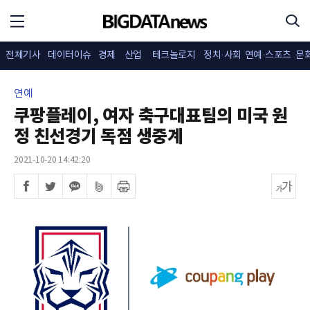
전체기사
데이터이슈
경제
산업
테크놀로지
정치·사회
연예·스포츠
문
연예
쿠팡플레이, 여자 축구대표팀의 미국 원
정 친선경기 독점 생중계
2021-10-20 14:42:20