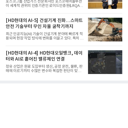
포스코그룹 산업가스 전문회사인 포스코에어솔루션
이 세계적 권위의 인증기관인 로이드인증원(LRQA)
으로부터 아시아 지역 최초로 항공우주 및 방산용 고
순도 희귀가스 제조 분야 국제공인 인증인 ‘항공우주·
방산 품질경영시스템(AS9100D)’을 획득했다.포스코
[HD현대의 AI-5] 건설기계 진화…스마트
에어솔루션은 6일 서울 포스코센터에서 김대연 포스
안전 기술부터 무인 자율 굴착기까지
코에어솔루션 대표, 이일형 로이드인증원(LRQA) 한
국지사 대표 등이 참석한 가운데 ‘항공우주·방산 품질
최근 인공지능(AI) 기술이 건설기계 분야에 빠르게 적
경영시스템(AS9100D)’ 인증수여식을 가졌다고 밝혔
용되며 현장 작업 방식에 변화를 이끌고 있다. 특히 무
다.포스코에어솔루션이 획득한 AS9100D는 국제 품
인 자율화 기술은 작업 효율을 획기적으로 높이며 스
질경영시스템 표준(ISO 9001)을 기반으로 항공우주
마트 건설 현장 구현을 앞당기고 있다.HD현대사이트
및 방위산업의 엄격한 특수 요구사항을 반영한 글로
솔루션은 최근 스위스 건설 현장에서 무인 자율 굴착
[HD현대의 AI-4] HD현대오일뱅크, 데이
벌 표준이다. 특히 미세
기를 투입했다. 실제 공사를 진행한 것은 처음으로, 건
터와 AI로 흩어진 밸류체인 연결
설장비 자율화 기술의 새로운 이정표를 제시했다.이
번에 투입된 무인 자율 굴착기는 유럽 대형 건설그룹
정유 산업은 원료 도입부터 생산, 공정 운전, 물류, 판
키바그(KIBAG)의 스위스 투겐 지역 건설 프로젝트에
매에 이르기까지 수많은 변수와 복잡한 판단이 맞물
서 깊이 3m, 폭 12m, 길이 1km 규모의 토목 공사를
리는 구조를 갖고 있다. 작은 변화 하나가 전체 수익성
수행할 예정이다. 해당 장비에는 HD건설기계의 22t
과 운영 효율에 직접적인 영향을 미치는 만큼, 데이터
급 굴착기를 기반으로 HD현대사이트솔루션의 스마
를 얼마나 빠르고 정확하게 연결하고 활용하느냐가
트 굴착기 플랫폼
기업경쟁력을 좌우하는 핵심 요소로 떠오르고 있다.
이러한 환경 속에서 HD현대오일뱅크는 인공지능(AI)
을 단순한 업무 자동화 도구로 보지 않고, 정유사의 밸
류체인(Value Chain) 전반을 연결하고 최적화하는 핵
심 기반으로 활용하고 있다.원유 선택과 도입, 생산계
획, 제품 운영, 물류와 수급, 공정 운전에 이르기까지
각 업무를 개별적으로 바라보는 것이 아니라, 하나의
흐름