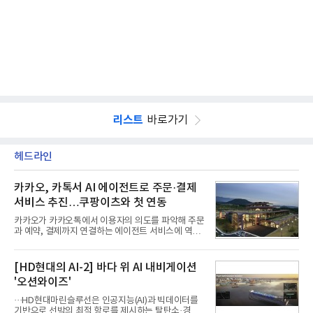
리스트
바로가기
헤드라인
카카오, 카톡서 AI 에이전트로 주문·결제
서비스 추진…쿠팡이츠와 첫 연동
카카오가 카카오톡에서 이용자의 의도를 파악해 주문
과 예약, 결제까지 연결하는 에이전트 서비스에 역량
을 집중한다. 음식 배달을 시작으로 커머스와 예약, 여
행 등으로 적용 범위를 넓혀 AI를 새로운 톡비즈 성장
축으로 만들겠다는 구상이다.정신아 카카오 대표는 6
[HD현대의 AI-2] 바다 위 AI 내비게이션
일 열린 2분기 실적 발표 컨퍼런스콜에서 "AI는 톡비
'오션와이즈'
즈 성장 재점화의 핵심이자 주요 매출원으로 자리 잡
을 것"이라며 이같은 AI 사업 전략을 공개했다. 카카
···HD현대마린슬루선은 인공지능(AI)과 빅데이터를
오는 이날 함께 발표한 2분기 연결 매출이 전년 동기
기반으로 선박의 최적 항로를 제시하는 탈탄소·경제