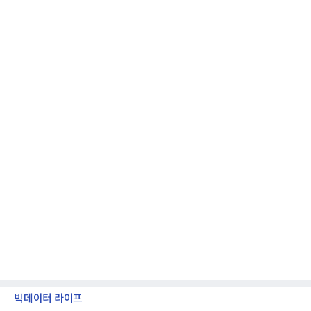
억원, 영업이익은 2039억원이었다.플랫폼 부문 매출
은 1조2303억원으로 전년 동기 대비 17% 증가했다.
카카오톡 내 광고와 커머스 사업을 아우르는 톡비즈
매출은 6432억원
빅데이터 라이프