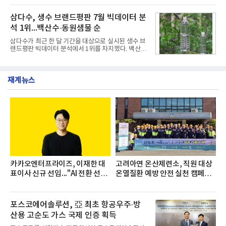
직문화 혁신과 업무 효율성 향상을 위한 다양한 활동
인은 장마와 폭염, 여름휴가 등으로 헌혈 참여가 줄어
을 추진하며,새로운 변화와 이로운 영향력을 조직전
드는 시기에 안정적 혈액 수급에 기여하고 생명나눔
삼다수, 생수 브랜드평판 7월 빅데이터 분
반에 전파하는 역할
문화를 확산하기 위해 마련됐다.캠페인은 종근당 천
석 1위...백산수·동원샘물 순
안공장을 시작으로 ▲효종연구소 ▲종근당바이오 안
산공장 ▲경보제약 아산본사 ▲종근당건강 당진공장
삼다수가 최근 한 달 기간을 대상으로 실시된 생수 브
▲종근당 본사 등 전국 6개 사업장에서 릴레이 방식
랜드평판 빅데이터 분석에서 1위를 차지했다. 백산수
으로 이어졌다.캠페인 기간에는 임직원의 참여를 독
와 동원샘물이 뒤를 이었다.31일 한국기업평판연구
려하기 위해 헌혈 퀴즈와 행운 복권 등 다양한 이벤트
소(소장 구창환)는 국내 소비자들에게 사랑받는 21개
도 진행했다.종근당홀딩스는 임직원들이 기부한 헌혈
생수 브랜드를 대상으로 지난 6월 30일부터 7월 31일
증을 한국백혈병
재계뉴스
까지 수집된 소비자 빅데이터 3,702,555건을 분석한
결과, 삼다수가 브랜드평판지수 1,594,583을 기록하
며 7월 1위에 올랐다고 밝혔다. 분석에 활용된 빅데이
터는 지난 4월(3,435,836건) 대비 7.76% 증가한 수
치다.연구소에 따르면 7월 생수 브랜드평판 순위는 삼
다수, 백산수, 동원샘물, 스파클, 아이시스, 에비앙,
몽베스트, 크리스탈, 풀무원샘물, 평창수, 지리산수,
진로 석수,
카카오엔터프라이즈, 이재한 대
고려아연 온산제련소, 직원 대상
표이사 신규 선임..."AI 전환 선
온열질환 예방 안전 실천 캠페인
도"
실시
포스코에어솔루션, 亞 최초 항공우주·방
산용 고순도 가스 국제 인증 획득