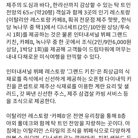
제주의 도심과 바다, 한라산까지 감상할 수 있는 탁 트인
전망의 65㎡(약20평) 객실과 함께 3곳의 인기 레스토랑
(이탈리안 레스토랑 카페8, 훠궈 전문점 제주 핫팟, 한식
당 녹나무 중 택1)에서 디너세트(2인/10만원 상당/투숙
시 1회)를 제공하는 것은 물론 인터내셔널 뷔페 그랜드
키친, 카페8, 녹나무 중 한 곳에서 조식(2인/9만6,000원
상당, 1박당 1회)을 제공해 고객들이 드림타워에 머무는
내내 다채로운 미식여행을 만끽할 수 있다.
인터내셔널 뷔페 레스토랑 '그랜드 키친’은 최상급의 식
재료를 즉석에서 신선하게 제공하는 오픈형 다이내믹 키
친을 콘셉트로 제주산 식재료를 이용한 계란 요리 및 샐
러드, 갓 짜낸 신선한 주스, 제주 삼겹살 카빙 서비스 등
을 조식으로 제공한다.
이탈리안 레스토랑 ‘카페8’은 전면 유리창을 통해 8층
야외 풀데크와 함께 탁 트인 전망을 자랑하는 곳이다. 아
침에는 이탈리안 스타일의 조식을 뷔페식으로 다양하게