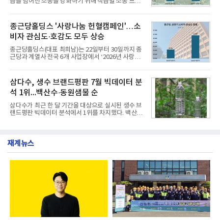
급을 넘어선 소통을 강화하기 위해 직급별 소통 프로
개운한 풍미를 더했으며, 국물이 잘 배어들면서도 쫄
그램'너하(NH)고, 나하(NH)고, NH GO!'를 지난 27일
깃한 식감이 살아있는 칼국수 면발을 정교하게 구현
부터 30일까지 서울 원센티널 NH농협캐피탈타워 22
했다는게 회사측의 설명이다.실제 현장 시식 행사에
층에서 운영했다고 31일 밝혔다.이번 프로그램은 경
종근당홀딩스 '사랑나눔 헌혈캠페인'…소
서도
영지원부 홍보팀과 2026년 새로이(e)＊가 공동 주관
비자 관심도·호감도 모두 상승
했으며, ▲팀장·부장(7.27), ▲계장·주임(7.28), ▲과
장·차장(7.29), ▲대리(7.30) 등 직급별로 총 4회에 걸
종근당홀딩스(대표 최희남)는 22일부터 30일까지 종
쳐 진행됐다.참고로 새로이(e)는 NH농협캐피탈 MZ
근당과 계열사 전국 6개 사업장에서 ‘2026년 사랑나
세대들로(과장~계장) 구성된 자율 참여조직으로, 조
눔 헌혈캠페인’을 실시했다고 31일 밝혔다.이번 캠페
직문화 혁신과 업무 효율성 향상을 위한 다양한 활동
인은 장마와 폭염, 여름휴가 등으로 헌혈 참여가 줄어
을 추진하며,새로운 변화와 이로운 영향력을 조직전
드는 시기에 안정적 혈액 수급에 기여하고 생명나눔
삼다수, 생수 브랜드평판 7월 빅데이터 분
반에 전파하는 역할
문화를 확산하기 위해 마련됐다.캠페인은 종근당 천
석 1위...백산수·동원샘물 순
안공장을 시작으로 ▲효종연구소 ▲종근당바이오 안
산공장 ▲경보제약 아산본사 ▲종근당건강 당진공장
삼다수가 최근 한 달 기간을 대상으로 실시된 생수 브
▲종근당 본사 등 전국 6개 사업장에서 릴레이 방식
랜드평판 빅데이터 분석에서 1위를 차지했다. 백산수
으로 이어졌다.캠페인 기간에는 임직원의 참여를 독
와 동원샘물이 뒤를 이었다.31일 한국기업평판연구
려하기 위해 헌혈 퀴즈와 행운 복권 등 다양한 이벤트
소(소장 구창환)는 국내 소비자들에게 사랑받는 21개
도 진행했다.종근당홀딩스는 임직원들이 기부한 헌혈
생수 브랜드를 대상으로 지난 6월 30일부터 7월 31일
증을 한국백혈병
재계뉴스
까지 수집된 소비자 빅데이터 3,702,555건을 분석한
결과, 삼다수가 브랜드평판지수 1,594,583을 기록하
며 7월 1위에 올랐다고 밝혔다. 분석에 활용된 빅데이
터는 지난 4월(3,435,836건) 대비 7.76% 증가한 수
치다.연구소에 따르면 7월 생수 브랜드평판 순위는 삼
다수, 백산수, 동원샘물, 스파클, 아이시스, 에비앙,
몽베스트, 크리스탈, 풀무원샘물, 평창수, 지리산수,
진로 석수,