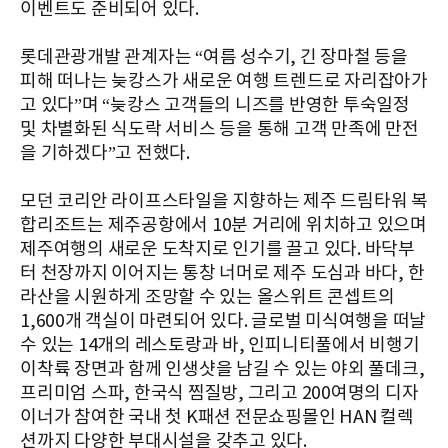
이벤트도 준비되어 있다.
롯데관광개발 관계자는 “여름 성수기, 긴 장마철 등을
피해 떠나는 늦캉스가 새로운 여행 트렌드로 자리잡아가
고 있다”며 “늦캉스 고객들의 니즈를 반영한 투숙일정
및 차별화된 식도락 서비스 등을 통해 고객 만족에 만전
을 기하겠다”고 전했다.
모던 코리안 라이프스타일을 지향하는 제주 드림타워 복
합리조트는 제주공항에서 10분 거리에 위치하고 있으며
제주여행의 새로운 도착지로 인기를 끌고 있다. 바닥부
터 천장까지 이어지는 통창 너머로 제주 도심과 바다, 한
라산을 시원하게 조망할 수 있는 올스위트 콘셉트의
1,600개 객실이 마련되어 있다. 글로벌 미식여행을 떠날
수 있는 14개의 레스토랑과 바, 인피니티풀에서 비행기
이착륙 장면과 함께 인생샷을 남길 수 있는 야외 풀데크,
프리미엄 스파, 한국식 찜질방, 그리고 200여명의 디자
이너가 참여한 국내 첫 K패션 전문쇼핑몰인 HAN 컬렉
션까지 다양한 부대시설을 갖추고 있다.