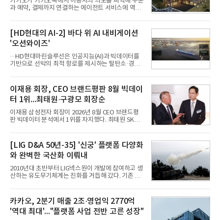
카카오가 카카오톡에서 이용자의 의도를 파악해 주문
과 예약, 결제까지 연결하는 에이전트 서비스에 역량
을 집중한다. 음식 배달을 시작으로 커머스와 예약, 여
행 등으로 적용 범위를 넓혀 AI를 새로운 톡비즈 성장
축으로 만들겠다는 구상이다.정신아 카카오 대표는 6
[HD현대의 AI-2] 바다 위 AI 내비게이션
일 열린 2분기 실적 발표 컨퍼런스콜에서 "AI는 톡비
'오션와이즈'
즈 성장 재점화의 핵심이자 주요 매출원으로 자리 잡
을 것"이라며 이같은 AI 사업 전략을 공개했다. 카카
···HD현대마린슬루선은 인공지능(AI)과 빅데이터를
오는 이날 함께 발표한 2분기 연결 매출이 전년 동기
기반으로 선박의 최적 항로를 제시하는 탈탄소·경제
대비 9% 증가한 2조985억원, 영업이익은 36% 늘어
운항 솔루션 ‘오션와이즈’를 운영하고 있다. 별도의
난 2770억원이라고 밝혔다. 매출과 영업이익 모두 분
장비 설치 없이 일고리즘 만으로 선박의 탄소 배출량
기 기준 역대 최대치다. 카카오는 플랫폼 부문 매출이
을 모니터링 및 예측하며, 연료 소비를 최소화하는 운
이재용 회장, CEO 브랜드평판 8월 빅데이
17% 증가하
항 가이드라인을 제공한다.오션와이즈의 핵심 기능은
터 1위...최태원·구광모 회장순
CI(탄소집약도지수) 실시간 관리 예측, 시 기반 최적
항로 추천, 선단 관리 등이다. HD현대오일뱅크와의
이재용 삼성전자 회장이 2026년 8월 CEO 브랜드평
실증에서는 총 13개 구간, 10만6000km 항해를 통해
판 빅데이터 분석에서 1위를 차지했다. 최태원 SK그
평균 5.3%의 연료 질감 효과를 입증했다. 이는 연간 1
룹 회장과 구광모 LG그룹 회장이 뒤를 이었다.6일 한
만t의 연료를 사용하는 선박 1척 기준 약 3억5000만
국기업평판연구소(소장 구창환)는 빅데이터뉴스와
원의 비용 절감에 해당한다.주목할 점은 오션와이즈
함께 60명의 CEO 브랜드를 대상으로 2026년 7월 6
[LIG D&A 50년-35] '신궁' 플랫폼 다양화
의 핵심
일부터 8월 6일까지 수집된 소비자 빅데이터
와 완벽한 국산화 이뤄내
7,395,735건을 분석한 결과, 삼성 이재용 회장이 브
랜드평판지수 1,984,715를 기록하며 8월 1위에 올랐
2010년대 초반부터 LIG넥스원이 개발에 참여하고 생
다고 밝혔다. 분석에 활용된 빅데이터는 지난 7월
산하는 유도무기체계는 진화를 거듭해 갔다. 기존 무
(14,233,797건) 대비 48.04% 감소한 수치다.8월
기체계에 기반한 새로운 기능이 추가되기도 하고, 활
CEO 브랜드평판 30위 순위는 이재용, 최태원, 정의
용도가 떨어지는 재래식 무기를 새롭게 활용하는 방
선, 구광모, 신동빈, 박현주, 이해진, 정원주, 함영주,
안이 강구됐다. 또 핵심 구성품 국산화를 통해 수출상
카카오, 2분기 매출 2조·영업익 2770억
김승연, 이재현, 강호동, 김범수, 양종
의 제약을 해소하고자 노력했다. 이러한 LIG넥스원의
'역대 최대'..."플랫폼 사업 전반 고른 성장"
신기술 개발 성과가 집약된 무기체계가 바로 휴대용