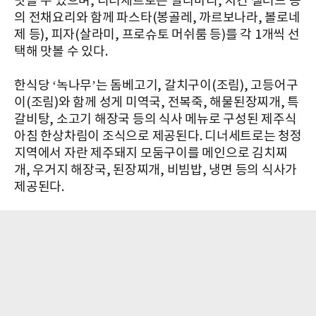
맛볼 수 있으며, 디너세트로는 깔라마리, 치킨 샐러드 등
의 전채요리와 함께 파스타(봉골레, 까르보나라, 볼로네
제 등), 피자(살라미, 프로슈토 머쉬룸 등)를 각 1개씩 선
택해 맛볼 수 있다.
한식당 ‘녹나무’는 돔베고기, 갈치구이(조림), 고등어구
이(조림)와 함께 성게 미역국, 전복죽, 해물된장찌개, 특
갈비탕, 소고기 해장국 등의 식사 메뉴로 구성된 제주식
아침 한상차림이 조식으로 제공된다. 디너세트로는 청정
지역에서 자란 제주돼지 모둠구이를 메인으로 김치찌
개, 우거지 해장국, 된장찌개, 비빔밥, 냉면 등의 식사가
제공된다.