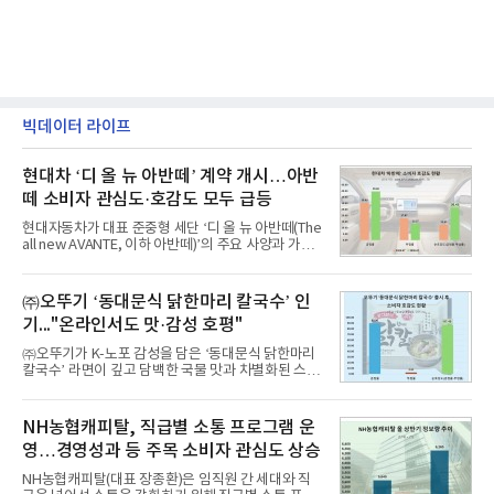
빅데이터 라이프
현대차 ‘디 올 뉴 아반떼’ 계약 개시…아반
떼 소비자 관심도·호감도 모두 급등
현대자동차가 대표 준중형 세단 ‘디 올 뉴 아반떼(The
all new AVANTE, 이하 아반떼)’의 주요 사양과 가격
을 공개하고 5일부터 계약을 시작한다고 밝혔다.아반
떼는 6년 만에 선보이는 8세대 완전변경 모델로, ▲정
교한 선과 면을 중심으로 완성한 파격적인 디자인 ▲
㈜오뚜기 ‘동대문식 닭한마리 칼국수’ 인
과거 중형 세단 수준으로 확대된 차체 제원 ▲글로벌
기..."온라인서도 맛·감성 호평"
최고 수준의 안전성 ▲성능과 효율을 동시에 높인 주
행 완성도 ▲첨단 편의 및 디지털 사양 적용 등을 통해
㈜오뚜기가 K-노포 감성을 담은 ‘동대문식 닭한마리
글로벌 준중형 세단의 새로운 기준을 세웠다.아반떼
칼국수’ 라면이 깊고 담백한 국물 맛과 차별화된 스토
는 가솔린 2.0과 1.6 하이브리드 두 가지 파워트레인
리로 출시 초기부터 높은 인기를 얻고 있다고 4일 밝
과 모던, 프리미엄, 인스퍼레이션 세 가지 트림으로
혔다.‘동대문식 닭한마리 칼국수’는 예상을 뛰어넘는
운영된다.◆ 디자인·공간·안전·성능 전반에서 차급을
소비자 호응에 힘입어 지난 7월 13일 첫 선을 보인 지
NH농협캐피탈, 직급별 소통 프로그램 운
넘
단 18일 만에 누적 판매량 50만 개를 돌파하는 성과를
영…경영성과 등 주목 소비자 관심도 상승
거두었다.이번 신제품은 개발진이 전국의 닭한마리
전문점을 직접 찾아 다니며 최적의 육수 비율을 완성
NH농협캐피탈(대표 장종환)은 임직원 간 세대와 직
했다. 자극적이지 않으면서도 깊은 닭육수에 마늘의