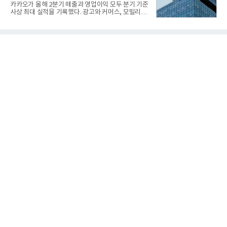
지대공 유도무기 ‘신궁’이다.신궁은 이미 2009년 수
카카오가 올해 2분기 매출과 영업이익 모두 분기 기준
출을 위한 개량형 멀티런처 개발을 완료함으로써 기
사상 최대 실적을 기록했다. 광고와 커머스, 모빌리
능 다양화와 계열화 가능성을 선보인 바 있었다. 이번
티, 페이 등 플랫폼 사업이 고르게 성장하며 실적을 견
엔 기존 K-30 30mm 대공포 비호 체계에 신궁을 장착
인했다.카카오는 6일 연결 기준 올해 2분기 매출 2조
하는 개량사업, 일명 ‘비호복합’ 프로젝트가 2009년
985억원, 영업이익 2770억원을 기록했다고 밝혔다.
부터 진행됐
전년 동기 대비 매출은 9%, 영업이익은 36% 늘어난
수치다. 전년 동기 실적과 증가율은 카카오게임즈와
카카오헬스케어 관련 손익을 중단영업손익으로 반영
한 기준으로 산출됐다. 지난해 2분기 매출은 1조9175
억원, 영업이익은 2039억원이었다.플랫폼 부문 매출
은 1조2303억원으로 전년 동기 대비 17% 증가했다.
카카오톡 내 광고와 커머스 사업을 아우르는 톡비즈
매출은 6432억원