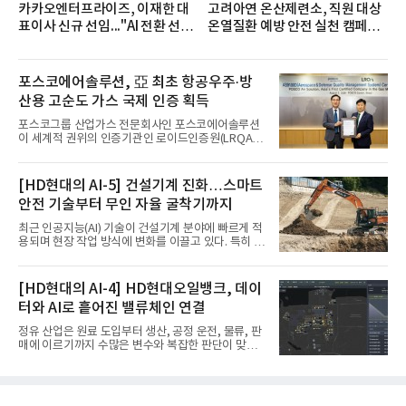
카카오엔터프라이즈, 이재한 대
고려아연 온산제련소, 직원 대상
표이사 신규 선임..."AI 전환 선
온열질환 예방 안전 실천 캠페인
도"
실시
포스코에어솔루션, 亞 최초 항공우주·방
산용 고순도 가스 국제 인증 획득
포스코그룹 산업가스 전문회사인 포스코에어솔루션
이 세계적 권위의 인증기관인 로이드인증원(LRQA)
으로부터 아시아 지역 최초로 항공우주 및 방산용 고
순도 희귀가스 제조 분야 국제공인 인증인 ‘항공우주·
방산 품질경영시스템(AS9100D)’을 획득했다.포스코
[HD현대의 AI-5] 건설기계 진화…스마트
에어솔루션은 6일 서울 포스코센터에서 김대연 포스
안전 기술부터 무인 자율 굴착기까지
코에어솔루션 대표, 이일형 로이드인증원(LRQA) 한
국지사 대표 등이 참석한 가운데 ‘항공우주·방산 품질
최근 인공지능(AI) 기술이 건설기계 분야에 빠르게 적
경영시스템(AS9100D)’ 인증수여식을 가졌다고 밝혔
용되며 현장 작업 방식에 변화를 이끌고 있다. 특히 무
다.포스코에어솔루션이 획득한 AS9100D는 국제 품
인 자율화 기술은 작업 효율을 획기적으로 높이며 스
질경영시스템 표준(ISO 9001)을 기반으로 항공우주
마트 건설 현장 구현을 앞당기고 있다.HD현대사이트
및 방위산업의 엄격한 특수 요구사항을 반영한 글로
솔루션은 최근 스위스 건설 현장에서 무인 자율 굴착
[HD현대의 AI-4] HD현대오일뱅크, 데이
벌 표준이다. 특히 미세
기를 투입했다. 실제 공사를 진행한 것은 처음으로, 건
터와 AI로 흩어진 밸류체인 연결
설장비 자율화 기술의 새로운 이정표를 제시했다.이
번에 투입된 무인 자율 굴착기는 유럽 대형 건설그룹
정유 산업은 원료 도입부터 생산, 공정 운전, 물류, 판
키바그(KIBAG)의 스위스 투겐 지역 건설 프로젝트에
매에 이르기까지 수많은 변수와 복잡한 판단이 맞물
서 깊이 3m, 폭 12m, 길이 1km 규모의 토목 공사를
리는 구조를 갖고 있다. 작은 변화 하나가 전체 수익성
수행할 예정이다. 해당 장비에는 HD건설기계의 22t
과 운영 효율에 직접적인 영향을 미치는 만큼, 데이터
급 굴착기를 기반으로 HD현대사이트솔루션의 스마
를 얼마나 빠르고 정확하게 연결하고 활용하느냐가
트 굴착기 플랫폼
기업경쟁력을 좌우하는 핵심 요소로 떠오르고 있다.