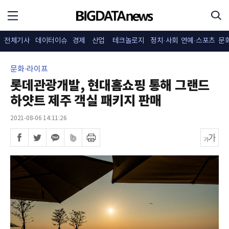
전체기사
데이터이슈
경제
산업
테크놀로지
정치·사회
연예·스포츠
문
문화·라이프
롯데관광개발, 현대홈쇼핑 통해 그랜드
하얏트 제주 객실 패키지 판매
2021-08-06 14:11:26