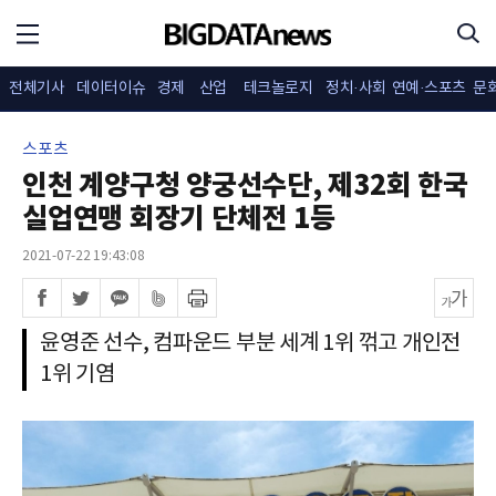
전체기사
데이터이슈
경제
산업
테크놀로지
정치·사회
연예·스포츠
문
스포츠
인천 계양구청 양궁선수단, 제32회 한국
실업연맹 회장기 단체전 1등
2021-07-22 19:43:08
윤영준 선수, 컴파운드 부분 세계 1위 꺾고 개인전
1위 기염