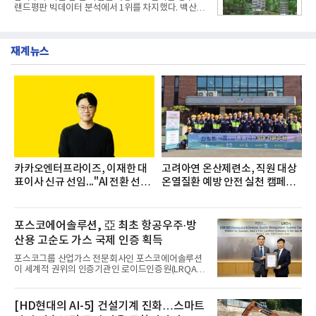
▲종근당 본사 등 전국 6개 사업장에서 릴레이 방식
랜드평판 빅데이터 분석에서 1위를 차지했다. 백산수
으로 이어졌다.캠페인 기간에는 임직원의 참여를 독
와 동원샘물이 뒤를 이었다.31일 한국기업평판연구
려하기 위해 헌혈 퀴즈와 행운 복권 등 다양한 이벤트
소(소장 구창환)는 국내 소비자들에게 사랑받는 21개
도 진행했다.종근당홀딩스는 임직원들이 기부한 헌혈
생수 브랜드를 대상으로 지난 6월 30일부터 7월 31일
증을 한국백혈병
재계뉴스
까지 수집된 소비자 빅데이터 3,702,555건을 분석한
결과, 삼다수가 브랜드평판지수 1,594,583을 기록하
며 7월 1위에 올랐다고 밝혔다. 분석에 활용된 빅데이
터는 지난 4월(3,435,836건) 대비 7.76% 증가한 수
치다.연구소에 따르면 7월 생수 브랜드평판 순위는 삼
다수, 백산수, 동원샘물, 스파클, 아이시스, 에비앙,
몽베스트, 크리스탈, 풀무원샘물, 평창수, 지리산수,
진로 석수,
카카오엔터프라이즈, 이재한 대
고려아연 온산제련소, 직원 대상
표이사 신규 선임..."AI 전환 선
온열질환 예방 안전 실천 캠페인
도"
실시
포스코에어솔루션, 亞 최초 항공우주·방
산용 고순도 가스 국제 인증 획득
포스코그룹 산업가스 전문회사인 포스코에어솔루션
이 세계적 권위의 인증기관인 로이드인증원(LRQA)
으로부터 아시아 지역 최초로 항공우주 및 방산용 고
순도 희귀가스 제조 분야 국제공인 인증인 ‘항공우주·
방산 품질경영시스템(AS9100D)’을 획득했다.포스코
[HD현대의 AI-5] 건설기계 진화…스마트
에어솔루션은 6일 서울 포스코센터에서 김대연 포스