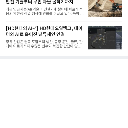
안전 기술부터 무인 자율 굴착기까지
코에어솔루션 대표, 이일형 로이드인증원(LRQA) 한
국지사 대표 등이 참석한 가운데 ‘항공우주·방산 품질
최근 인공지능(AI) 기술이 건설기계 분야에 빠르게 적
경영시스템(AS9100D)’ 인증수여식을 가졌다고 밝혔
용되며 현장 작업 방식에 변화를 이끌고 있다. 특히 무
다.포스코에어솔루션이 획득한 AS9100D는 국제 품
인 자율화 기술은 작업 효율을 획기적으로 높이며 스
질경영시스템 표준(ISO 9001)을 기반으로 항공우주
마트 건설 현장 구현을 앞당기고 있다.HD현대사이트
및 방위산업의 엄격한 특수 요구사항을 반영한 글로
솔루션은 최근 스위스 건설 현장에서 무인 자율 굴착
[HD현대의 AI-4] HD현대오일뱅크, 데이
벌 표준이다. 특히 미세
기를 투입했다. 실제 공사를 진행한 것은 처음으로, 건
터와 AI로 흩어진 밸류체인 연결
설장비 자율화 기술의 새로운 이정표를 제시했다.이
번에 투입된 무인 자율 굴착기는 유럽 대형 건설그룹
정유 산업은 원료 도입부터 생산, 공정 운전, 물류, 판
키바그(KIBAG)의 스위스 투겐 지역 건설 프로젝트에
매에 이르기까지 수많은 변수와 복잡한 판단이 맞물
서 깊이 3m, 폭 12m, 길이 1km 규모의 토목 공사를
리는 구조를 갖고 있다. 작은 변화 하나가 전체 수익성
수행할 예정이다. 해당 장비에는 HD건설기계의 22t
과 운영 효율에 직접적인 영향을 미치는 만큼, 데이터
급 굴착기를 기반으로 HD현대사이트솔루션의 스마
를 얼마나 빠르고 정확하게 연결하고 활용하느냐가
트 굴착기 플랫폼
기업경쟁력을 좌우하는 핵심 요소로 떠오르고 있다.
이러한 환경 속에서 HD현대오일뱅크는 인공지능(AI)
을 단순한 업무 자동화 도구로 보지 않고, 정유사의 밸
류체인(Value Chain) 전반을 연결하고 최적화하는 핵
심 기반으로 활용하고 있다.원유 선택과 도입, 생산계
획, 제품 운영, 물류와 수급, 공정 운전에 이르기까지
각 업무를 개별적으로 바라보는 것이 아니라, 하나의
흐름