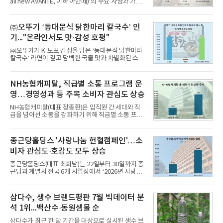
all new AVANTE, 이하 아반떼)’의 주요 사양과 가격
을 공개하고 5일부터 계약을 시작한다고 밝혔다.아반
떼는 6년 만에 선보이는 8세대 완전변경 모델로, ▲정
교한 선과 면을 중심으로 완성한 파격적인 디자인 ▲
㈜오뚜기 ‘동대문식 닭한마리 칼국수’ 인
과거 중형 세단 수준으로 확대된 차체 제원 ▲글로벌
기..."온라인서도 맛·감성 호평"
최고 수준의 안전성 ▲성능과 효율을 동시에 높인 주
행 완성도 ▲첨단 편의 및 디지털 사양 적용 등을 통해
㈜오뚜기가 K-노포 감성을 담은 ‘동대문식 닭한마리
글로벌 준중형 세단의 새로운 기준을 세웠다.아반떼
칼국수’ 라면이 깊고 담백한 국물 맛과 차별화된 스토
는 가솔린 2.0과 1.6 하이브리드 두 가지 파워트레인
리로 출시 초기부터 높은 인기를 얻고 있다고 4일 밝
과 모던, 프리미엄, 인스퍼레이션 세 가지 트림으로
혔다.‘동대문식 닭한마리 칼국수’는 예상을 뛰어넘는
운영된다.◆ 디자인·공간·안전·성능 전반에서 차급을
소비자 호응에 힘입어 지난 7월 13일 첫 선을 보인 지
NH농협캐피탈, 직급별 소통 프로그램 운
넘
단 18일 만에 누적 판매량 50만 개를 돌파하는 성과를
영…경영성과 등 주목 소비자 관심도 상승
거두었다.이번 신제품은 개발진이 전국의 닭한마리
전문점을 직접 찾아 다니며 최적의 육수 비율을 완성
NH농협캐피탈(대표 장종환)은 임직원 간 세대와 직
했다. 자극적이지 않으면서도 깊은 닭육수에 마늘의
급을 넘어선 소통을 강화하기 위해 직급별 소통 프로
개운한 풍미를 더했으며, 국물이 잘 배어들면서도 쫄
그램'너하(NH)고, 나하(NH)고, NH GO!'를 지난 27일
깃한 식감이 살아있는 칼국수 면발을 정교하게 구현
부터 30일까지 서울 원센티널 NH농협캐피탈타워 22
했다는게 회사측의 설명이다.실제 현장 시식 행사에
층에서 운영했다고 31일 밝혔다.이번 프로그램은 경
종근당홀딩스 '사랑나눔 헌혈캠페인'…소
서도
영지원부 홍보팀과 2026년 새로이(e)＊가 공동 주관
비자 관심도·호감도 모두 상승
했으며, ▲팀장·부장(7.27), ▲계장·주임(7.28), ▲과
장·차장(7.29), ▲대리(7.30) 등 직급별로 총 4회에 걸
종근당홀딩스(대표 최희남)는 22일부터 30일까지 종
쳐 진행됐다.참고로 새로이(e)는 NH농협캐피탈 MZ
근당과 계열사 전국 6개 사업장에서 ‘2026년 사랑나
세대들로(과장~계장) 구성된 자율 참여조직으로, 조
눔 헌혈캠페인’을 실시했다고 31일 밝혔다.이번 캠페
직문화 혁신과 업무 효율성 향상을 위한 다양한 활동
인은 장마와 폭염, 여름휴가 등으로 헌혈 참여가 줄어
을 추진하며,새로운 변화와 이로운 영향력을 조직전
드는 시기에 안정적 혈액 수급에 기여하고 생명나눔
삼다수, 생수 브랜드평판 7월 빅데이터 분
반에 전파하는 역할
문화를 확산하기 위해 마련됐다.캠페인은 종근당 천
석 1위...백산수·동원샘물 순
안공장을 시작으로 ▲효종연구소 ▲종근당바이오 안
산공장 ▲경보제약 아산본사 ▲종근당건강 당진공장
삼다수가 최근 한 달 기간을 대상으로 실시된 생수 브