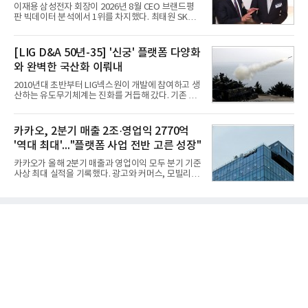
항로 추천, 선단 관리 등이다. HD현대오일뱅크와의
이재용 삼성전자 회장이 2026년 8월 CEO 브랜드평
실증에서는 총 13개 구간, 10만6000km 항해를 통해
판 빅데이터 분석에서 1위를 차지했다. 최태원 SK그
평균 5.3%의 연료 질감 효과를 입증했다. 이는 연간 1
룹 회장과 구광모 LG그룹 회장이 뒤를 이었다.6일 한
만t의 연료를 사용하는 선박 1척 기준 약 3억5000만
국기업평판연구소(소장 구창환)는 빅데이터뉴스와
원의 비용 절감에 해당한다.주목할 점은 오션와이즈
함께 60명의 CEO 브랜드를 대상으로 2026년 7월 6
[LIG D&A 50년-35] '신궁' 플랫폼 다양화
의 핵심
일부터 8월 6일까지 수집된 소비자 빅데이터
와 완벽한 국산화 이뤄내
7,395,735건을 분석한 결과, 삼성 이재용 회장이 브
랜드평판지수 1,984,715를 기록하며 8월 1위에 올랐
2010년대 초반부터 LIG넥스원이 개발에 참여하고 생
다고 밝혔다. 분석에 활용된 빅데이터는 지난 7월
산하는 유도무기체계는 진화를 거듭해 갔다. 기존 무
(14,233,797건) 대비 48.04% 감소한 수치다.8월
기체계에 기반한 새로운 기능이 추가되기도 하고, 활
CEO 브랜드평판 30위 순위는 이재용, 최태원, 정의
용도가 떨어지는 재래식 무기를 새롭게 활용하는 방
선, 구광모, 신동빈, 박현주, 이해진, 정원주, 함영주,
안이 강구됐다. 또 핵심 구성품 국산화를 통해 수출상
카카오, 2분기 매출 2조·영업익 2770억
김승연, 이재현, 강호동, 김범수, 양종
의 제약을 해소하고자 노력했다. 이러한 LIG넥스원의
'역대 최대'..."플랫폼 사업 전반 고른 성장"
신기술 개발 성과가 집약된 무기체계가 바로 휴대용
지대공 유도무기 ‘신궁’이다.신궁은 이미 2009년 수
카카오가 올해 2분기 매출과 영업이익 모두 분기 기준
출을 위한 개량형 멀티런처 개발을 완료함으로써 기
사상 최대 실적을 기록했다. 광고와 커머스, 모빌리
능 다양화와 계열화 가능성을 선보인 바 있었다. 이번
티, 페이 등 플랫폼 사업이 고르게 성장하며 실적을 견
엔 기존 K-30 30mm 대공포 비호 체계에 신궁을 장착
인했다.카카오는 6일 연결 기준 올해 2분기 매출 2조
하는 개량사업, 일명 ‘비호복합’ 프로젝트가 2009년
985억원, 영업이익 2770억원을 기록했다고 밝혔다.
부터 진행됐
전년 동기 대비 매출은 9%, 영업이익은 36% 늘어난
수치다. 전년 동기 실적과 증가율은 카카오게임즈와
카카오헬스케어 관련 손익을 중단영업손익으로 반영
한 기준으로 산출됐다. 지난해 2분기 매출은 1조9175
억원, 영업이익은 2039억원이었다.플랫폼 부문 매출
은 1조2303억원으로 전년 동기 대비 17% 증가했다.
카카오톡 내 광고와 커머스 사업을 아우르는 톡비즈
매출은 6432억원