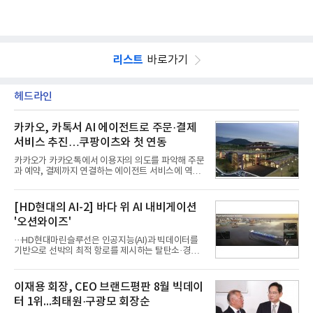
리스트
바로가기
헤드라인
카카오, 카톡서 AI 에이전트로 주문·결제
서비스 추진…쿠팡이츠와 첫 연동
카카오가 카카오톡에서 이용자의 의도를 파악해 주문
과 예약, 결제까지 연결하는 에이전트 서비스에 역량
을 집중한다. 음식 배달을 시작으로 커머스와 예약, 여
행 등으로 적용 범위를 넓혀 AI를 새로운 톡비즈 성장
축으로 만들겠다는 구상이다.정신아 카카오 대표는 6
[HD현대의 AI-2] 바다 위 AI 내비게이션
일 열린 2분기 실적 발표 컨퍼런스콜에서 "AI는 톡비
'오션와이즈'
즈 성장 재점화의 핵심이자 주요 매출원으로 자리 잡
을 것"이라며 이같은 AI 사업 전략을 공개했다. 카카
···HD현대마린슬루선은 인공지능(AI)과 빅데이터를
오는 이날 함께 발표한 2분기 연결 매출이 전년 동기
기반으로 선박의 최적 항로를 제시하는 탈탄소·경제
대비 9% 증가한 2조985억원, 영업이익은 36% 늘어
운항 솔루션 ‘오션와이즈’를 운영하고 있다. 별도의
난 2770억원이라고 밝혔다. 매출과 영업이익 모두 분
장비 설치 없이 일고리즘 만으로 선박의 탄소 배출량
기 기준 역대 최대치다. 카카오는 플랫폼 부문 매출이
을 모니터링 및 예측하며, 연료 소비를 최소화하는 운
이재용 회장, CEO 브랜드평판 8월 빅데이
17% 증가하
항 가이드라인을 제공한다.오션와이즈의 핵심 기능은
터 1위...최태원·구광모 회장순
CI(탄소집약도지수) 실시간 관리 예측, 시 기반 최적