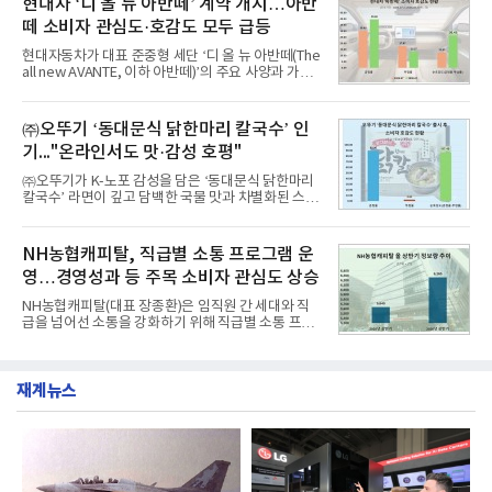
현대차 ‘디 올 뉴 아반떼’ 계약 개시…아반
디교육, 대교, 디지
대상으로 지난 7월 7일부터 8월 7일까지 수집된 소비
떼 소비자 관심도·호감도 모두 급등
자 빅데이터 91,102,549건을 분석한 결과, 한국전력
공사가 브랜드평판지수 10,670,633을 기록하며 8월
현대자동차가 대표 준중형 세단 ‘디 올 뉴 아반떼(The
1위에 올랐다고 밝혔다. 분석에 활용된 빅데이터는 지
all new AVANTE, 이하 아반떼)’의 주요 사양과 가격
난 7월(88,893,823건) 대비 2.48% 증가한 수치다.연
을 공개하고 5일부터 계약을 시작한다고 밝혔다.아반
구소에 따르면 8월 산업통상자원부 공공기관 브랜드
떼는 6년 만에 선보이는 8세대 완전변경 모델로, ▲정
평판 30위 순위는 한국전력공사, 한국가스공사, 한국
교한 선과 면을 중심으로 완성한 파격적인 디자인 ▲
㈜오뚜기 ‘동대문식 닭한마리 칼국수’ 인
수력원자력, 한국석
과거 중형 세단 수준으로 확대된 차체 제원 ▲글로벌
기..."온라인서도 맛·감성 호평"
최고 수준의 안전성 ▲성능과 효율을 동시에 높인 주
행 완성도 ▲첨단 편의 및 디지털 사양 적용 등을 통해
㈜오뚜기가 K-노포 감성을 담은 ‘동대문식 닭한마리
글로벌 준중형 세단의 새로운 기준을 세웠다.아반떼
칼국수’ 라면이 깊고 담백한 국물 맛과 차별화된 스토
는 가솔린 2.0과 1.6 하이브리드 두 가지 파워트레인
리로 출시 초기부터 높은 인기를 얻고 있다고 4일 밝
과 모던, 프리미엄, 인스퍼레이션 세 가지 트림으로
혔다.‘동대문식 닭한마리 칼국수’는 예상을 뛰어넘는
운영된다.◆ 디자인·공간·안전·성능 전반에서 차급을
소비자 호응에 힘입어 지난 7월 13일 첫 선을 보인 지
NH농협캐피탈, 직급별 소통 프로그램 운
넘
단 18일 만에 누적 판매량 50만 개를 돌파하는 성과를
영…경영성과 등 주목 소비자 관심도 상승
거두었다.이번 신제품은 개발진이 전국의 닭한마리
전문점을 직접 찾아 다니며 최적의 육수 비율을 완성
NH농협캐피탈(대표 장종환)은 임직원 간 세대와 직
했다. 자극적이지 않으면서도 깊은 닭육수에 마늘의
급을 넘어선 소통을 강화하기 위해 직급별 소통 프로
개운한 풍미를 더했으며, 국물이 잘 배어들면서도 쫄
그램'너하(NH)고, 나하(NH)고, NH GO!'를 지난 27일
깃한 식감이 살아있는 칼국수 면발을 정교하게 구현
부터 30일까지 서울 원센티널 NH농협캐피탈타워 22
했다는게 회사측의 설명이다.실제 현장 시식 행사에
층에서 운영했다고 31일 밝혔다.이번 프로그램은 경
서도
재계뉴스
영지원부 홍보팀과 2026년 새로이(e)＊가 공동 주관
했으며, ▲팀장·부장(7.27), ▲계장·주임(7.28), ▲과
장·차장(7.29), ▲대리(7.30) 등 직급별로 총 4회에 걸
쳐 진행됐다.참고로 새로이(e)는 NH농협캐피탈 MZ
세대들로(과장~계장) 구성된 자율 참여조직으로, 조
직문화 혁신과 업무 효율성 향상을 위한 다양한 활동
을 추진하며,새로운 변화와 이로운 영향력을 조직전