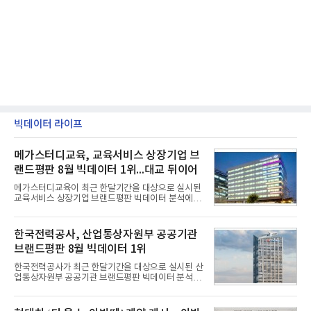
빅데이터 라이프
메가스터디교육, 교육서비스 상장기업 브
랜드평판 8월 빅데이터 1위...대교 뒤이어
메가스터디교육이 최근 한달기간을 대상으로 실시된
교육서비스 상장기업 브랜드평판 빅데이터 분석에서
1위를 차지했다. 대교와 디지털대상이 뒤를 이었다.7
일 한국기업평판연구소(소장 구창환)는 국내 교육서
비스 상장기업 브랜드를 대상으로 지난 7월 7일부터
한국전력공사, 산업통상자원부 공공기관
8월 7일까지 수집된 소비자 빅데이터 10,074,233건
브랜드평판 8월 빅데이터 1위
을 분석한 결과, 메가스터디교육이 브랜드평판지수
1,710,926을 기록하며 8월 1위에 올랐다고 밝혔다.
한국전력공사가 최근 한달기간을 대상으로 실시된 산
분석에 활용된 빅데이터는 지난 7월(9,491,206건) 대
업통상자원부 공공기관 브랜드평판 빅데이터 분석에
비 6.14% 증가한 수치로, 교육서비스 상장기업 브랜
서 1위를 차지했다. 한국가스공사와 한국수력원자력
드에 대한 소비자 관심이 확대됐다.연구소에 따르면 8
이 순으로 뒤를 이었다.7일 한국기업평판연구소(소장
월 교육서비스 상장기업 브랜드평판 순위는 메가스터
구창환)는 산업통상자원부 공공기관 41개 브랜드를