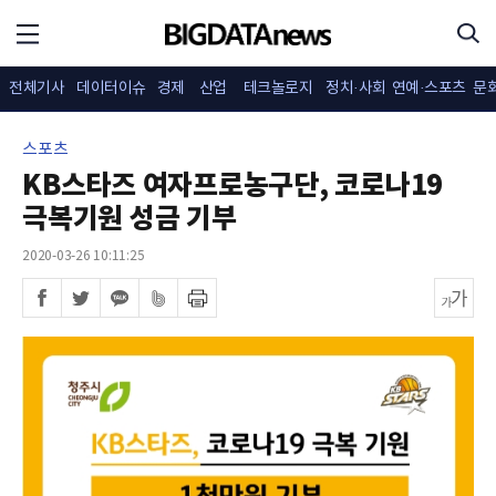
전체기사
데이터이슈
경제
산업
테크놀로지
정치·사회
연예·스포츠
문
스포츠
KB스타즈 여자프로농구단, 코로나19
극복기원 성금 기부
2020-03-26 10:11:25