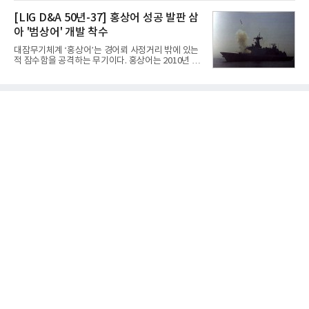
라 투자에 나서는 것과 달리, 카카오는 ‘카카오톡’이
넷마블은 2분기 매출이 증가했지만 영업이익은 전년
라는 플랫폼 경쟁력을 활용한 AI 에이전트 서비스에
[LIG D&A 50년-37] 홍상어 성공 발판 삼
동기 대
집중하는 전략이다. 과거 무리한 사업 확장 과정에서
아 '범상어' 개발 착수
겪었던 시행착오를 되풀이하지 않고 핵심 역량에 집
중하겠다는 취지로 풀이된다.7일 업계에 따르면 카카
대잠무기체계 ‘홍상어’는 경어뢰 사정거리 밖에 있는
오는 올해 2분기 연결 기준 매출 2조985억원, 영업이
적 잠수함을 공격하는 무기이다. 홍상어는 2010년 넥
익 2770억원을 기록했다. 전년 동기 대비 매출과 영업
스원퓨처 시절 진해하우스에서 최초 생산돼 전력화가
이익은 각각 9%, 36% 증가해 모두 분기 기준 역대
이뤄졌다. 이후 2012년 한국형 구축함(KDX-1) 이상
최대치다. 상반기 기준 매출은 4조405억원, 영업이익
의 함정에 실전 배치됐다.그해 7월 해군은 동해상에서
은 4884억
성능 검증을 위해 홍상어 시험발사를 실시했다. 이때
홍상어가 목표 지점에서 입수한 후 표적을 타격하지
못하고 물속에서 멈춰버리는 예상 밖의 일이 벌어졌
다. 2차 품질확인 사격 시험에서도 만족스러운 결과를
얻지 못했다. 완벽한 신뢰성 확보를 위해 LIG넥스원은
국방과학연구소(ADD) 테스크포스(TF)와 합심해 본
격적인 개선 작업에 착수했다.홍상어 유도탄의 모든
분야를