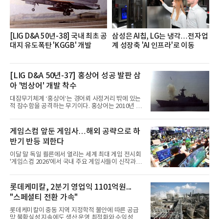
반에 전파하는 역할
[LIG D&A 50년-38] 국내 최초 공
삼성은 AI칩, LG는 냉각…전자업
대지 유도폭탄 'KGGB' 개발
계 성장축 'AI 인프라'로 이동
[LIG D&A 50년-37] 홍상어 성공 발판 삼
아 '범상어' 개발 착수
대잠무기체계 ‘홍상어’는 경어뢰 사정거리 밖에 있는
적 잠수함을 공격하는 무기이다. 홍상어는 2010년 넥
스원퓨처 시절 진해하우스에서 최초 생산돼 전력화가
이뤄졌다. 이후 2012년 한국형 구축함(KDX-1) 이상
의 함정에 실전 배치됐다.그해 7월 해군은 동해상에서
게임스컴 앞둔 게임사…해외 공략으로 하
성능 검증을 위해 홍상어 시험발사를 실시했다. 이때
반기 반등 꾀한다
홍상어가 목표 지점에서 입수한 후 표적을 타격하지
못하고 물속에서 멈춰버리는 예상 밖의 일이 벌어졌
이달 말 독일 쾰른에서 열리는 세계 최대 게임 전시회
다. 2차 품질확인 사격 시험에서도 만족스러운 결과를
'게임스컴 2026'에서 국내 주요 게임사들이 신작과 글
얻지 못했다. 완벽한 신뢰성 확보를 위해 LIG넥스원은
로벌 전략을 공개한다. 상반기 게임사들의 실적이 업
국방과학연구소(ADD) 테스크포스(TF)와 합심해 본
체별로 엇갈린 가운데 하반기 신작 흥행과 해외 시장
격적인 개선 작업에 착수했다.홍상어 유도탄의 모든
성과가 실적을 좌우할 핵심 변수로 떠오르고 있다.8일
롯데케미칼, 2분기 영업익 1101억원...
분야를
업계에 따르면 올해 상반기 게임업계는 기업별 성적
"스페셜티 전환 가속"
표가 크게 갈렸다. 대표적으로 크래프톤은 'PUBG: 배
틀그라운드'의 안정적인 성장에 힘입어 상반기 연결
롯데케미칼이 중동 지역 지정학적 불안에 따른 공급
기준 매출 2조6616억원, 영업이익 9725억원으로 역
망 불확실성 지속에도 생산 운영 최적화와 수익성 중