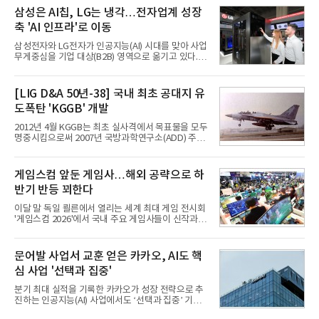
삼성은 AI칩, LG는 냉각…전자업계 성장
축 'AI 인프라'로 이동
삼성전자와 LG전자가 인공지능(AI) 시대를 맞아 사업
무게중심을 기업 대상(B2B) 영역으로 옮기고 있다.
TV와 생활가전 등 전통적인 소비자 시장이 성숙기에
접어든 가운데 삼성전자는 AI 반도체를 중심으로 데
이터센터 생태계 공략을 강화하고 LG전자는 냉각솔
[LIG D&A 50년-38] 국내 최초 공대지 유
루션·전장·로봇 등 기업용 솔루션 사업 확대에 속도를
도폭탄 'KGGB' 개발
내고 있다.9일 업계에 따르면 LG전자는 2분기 생활가
전과 프리미엄 제품 경쟁력에 더해 B2B 사업 확대 효
2012년 4월 KGGB는 최초 실사격에서 목표물을 모두
과로 수익성을 방어한 반면 삼성전자는 디바이스경험
명중시킴으로써 2007년 국방과학연구소(ADD) 주관
(DX) 부문의 TV·생활가전 수익성이 악화됐다. 대신 삼
으로 시작된 KGGB 개발사업에 LIG넥스원은 시제업
성은 AI 메모리 등 반도체 사업을 중심으로 새로운 성
체로 참여했다. 체계개발에는 총 400여억 원의 개발
장 동력을 확보하는 데 집중하고 있다.LG전자는 B2B
비와 62개월의 기간이 소요됐다. 한국형 GPS 유도폭
게임스컴 앞둔 게임사…해외 공략으로 하
사업 확대
탄 KGGB(Korea GPS Guided Bomb)는 국내 최초
반기 반등 꾀한다
의 공대지 유도폭탄으로 2012년에 최종 전투용 적합
판정을 받았다.우리 공군이 운용하는 모든 전투기에
이달 말 독일 쾰른에서 열리는 세계 최대 게임 전시회
탑재할 수 있는 KGGB는 일반목적폭탄(General
'게임스컴 2026'에서 국내 주요 게임사들이 신작과 글
Purpose Bomb)에 장착하여 운용토록 개발됐다.이
로벌 전략을 공개한다. 상반기 게임사들의 실적이 업
는 현재 군에서 보유하고 있는 상당량의 일반목적폭
체별로 엇갈린 가운데 하반기 신작 흥행과 해외 시장
탄을 활용하기 위한 취지였다.항공기에 장착된 KGGB
성과가 실적을 좌우할 핵심 변수로 떠오르고 있다.8일
문어발 사업서 교훈 얻은 카카오, AI도 핵
는 조종사가 휴대하는 명령통신장치(PDU, P
업계에 따르면 올해 상반기 게임업계는 기업별 성적
심 사업 '선택과 집중'
표가 크게 갈렸다. 대표적으로 크래프톤은 'PUBG: 배
틀그라운드'의 안정적인 성장에 힘입어 상반기 연결
분기 최대 실적을 기록한 카카오가 성장 전략으로 추
기준 매출 2조6616억원, 영업이익 9725억원으로 역
진하는 인공지능(AI) 사업에서도 ‘선택과 집중’ 기조
대 최대 실적을 기록했다. 엔씨도 올해 출시한 '아이온
를 강화하고 있다. 경쟁사들이 AI 데이터센터 등 인프
2' 등에 힘입어 호실적을 거둘 것으로 전망된다.반면