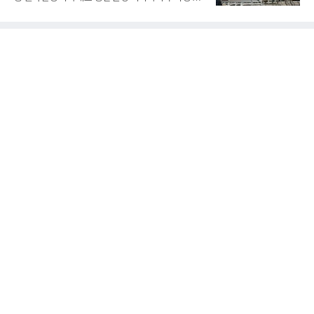
대 최대 실적을 기록했다. 엔씨도 올해 출시한 '아이온
심의 사업 운영을 통해 전분기에 이어 흑자 기조를 이
2' 등에 힘입어 호실적을 거둘 것으로 전망된다.반면
어갔다.롯데케미칼이 2026년 2분기 연결 기준 매출
넷마블은 2분기 매출이 증가했지만 영업이익은 전년
액 5조6864억원, 영업이익 1101억원을 기록했다고 7
동기 대
일 밝혔다. 사업별로는 기초화학 부문(롯데케미칼 기
초소재사업·LC타이탄·LC USA·롯데대산석화)이 매
출 3조9403억원, 영업이익 23억원을 기록했다. 정기
보수 영향과 원료 가격 변동에 따른 래깅 효과로 전분
기 대비 수익성은 둔화됐지만 흑자 전환 흐름을 유지
했다.첨단소재 부문은 매출 1조1551억원, 영업이익
1325억원을 기록했다. 주요 제품의 스프레드 확대와
우호적인 환율 효과