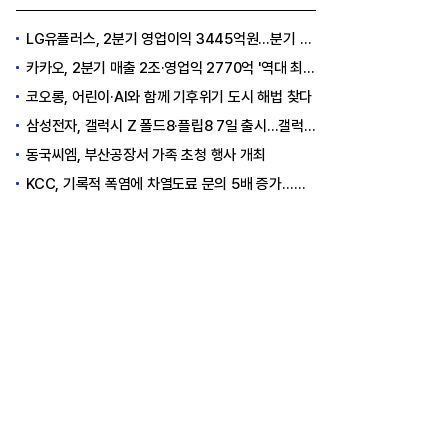
LG유플러스, 2분기 영업이익 3445억원…분기 최대 실적
카카오, 2분기 매출 2조·영업익 2770억 '역대 최대'..."플랫폼 사업 전반 고른 성장"
코오롱, 어린이·AI와 함께 기후위기 도시 해법 찾다
삼성전자, 갤럭시 Z 폴드8·플립8 7일 출시...갤럭시워치 울트라2·워치9도 출격
동국씨엠, 부산공장서 가족 초청 행사 개최
KCC, 기록적 폭염에 차열도료 문의 5배 증가…소비자 관심도 상승