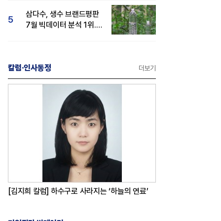
삼다수, 생수 브랜드평판
5
7월 빅데이터 분석 1위...
백산수·동원샘물 순
칼럼·인사동정
더보기
[김지희 칼럼] 하수구로 사라지는 ‘하늘의 연료’