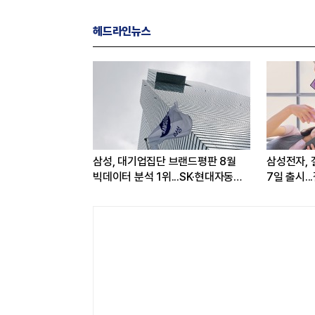
헤드라인뉴스
출 2조·영업익
삼성, 대기업집단 브랜드평판 8월
삼성전자, 
'..."플랫폼 사업
빅데이터 분석 1위...SK·현대자동차
7일 출시.
순
워치9도 