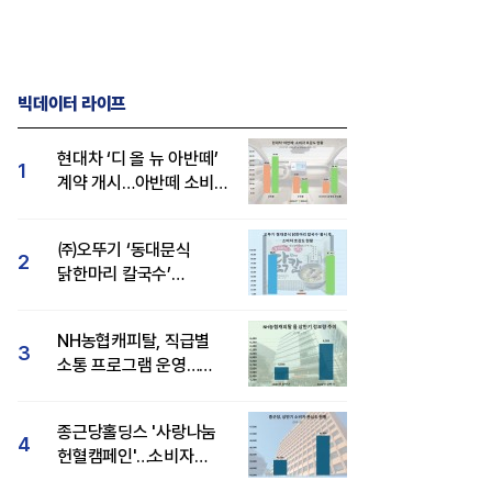
빅데이터 라이프
현대차 ‘디 올 뉴 아반떼’
1
계약 개시…아반떼 소비자
관심도·호감도 모두 급등
㈜오뚜기 ‘동대문식
2
닭한마리 칼국수’
인기..."온라인서도 맛·
감성 호평"
NH농협캐피탈, 직급별
3
소통 프로그램 운영…
경영성과 등 주목 소비자
관심도 상승
종근당홀딩스 '사랑나눔
4
헌혈캠페인'…소비자
관심도·호감도 모두 상승