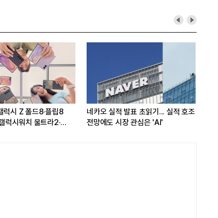
갤럭시 Z 폴드8·플립8
네카오 실적 발표 초읽기... 실적 호조
삼성
..갤럭시워치 울트라2·
전망에도 시장 관심은 'AI'
8배
출격