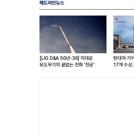
헤드라인뉴스
 구독하면
[LIG D&A 50년-36] 지대공
현대차·기아,
 반값...소비자
유도무기의 끝없는 진화 '천궁'
17개 수상