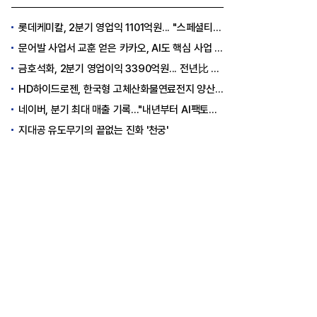
롯데케미칼, 2분기 영업익 1101억원... "스페셜티 전환 가속"
문어발 사업서 교훈 얻은 카카오, AI도 핵심 사업 '선택과 집중'
금호석화, 2분기 영업이익 3390억원... 전년比 419% 급증
HD하이드로젠, 한국형 고체산화물연료전지 양산체계 구축
네이버, 분기 최대 매출 기록..."내년부터 AI팩토리 수익 날 것"
지대공 유도무기의 끝없는 진화 '천궁'