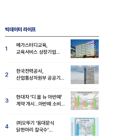
빅데이터 라이프
메가스터디교육,
1
교육서비스 상장기업
브랜드평판 8월 빅데이터
1위...대교 뒤이어
한국전력공사,
2
산업통상자원부 공공기관
브랜드평판 8월 빅데이터
1위
현대차 ‘디 올 뉴 아반떼’
3
계약 개시…아반떼 소비자
관심도·호감도 모두 급등
㈜오뚜기 ‘동대문식
4
닭한마리 칼국수’
인기..."온라인서도 맛·