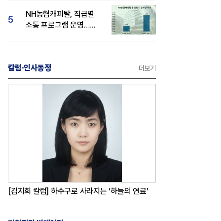
감성 호평"
NH농협캐피탈, 직급별
5
소통 프로그램 운영…
경영성과 등 주목 소비자
관심도 상승
칼럼·인사동정
더보기
[김지희 칼럼] 하수구로 사라지는 ‘하늘의 연료’