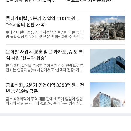
발판 삼아 '범상어' 개발 착수
략으로 하반기 반등 꾀한다
롯데케미칼, 2분기 영업익 1101억원...
"스페셜티 전환 가속"
롯데케미칼이 중동 지역 지정학적 불안에 따른 공급
망 불확실성 지속에도 생산 운영 최적화와 수익성 중
심의 사업 운영을 통해 전분기에 이어 흑자 기조를 이
어갔다.롯데케미칼이 2026년 2분기 연결 기준 매출
액 5조6864억원, 영업이익 1101억원을 기록했다고 7
문어발 사업서 교훈 얻은 카카오, AI도 핵
일 밝혔다. 사업별로는 기초화학 부문(롯데케미칼 기
심 사업 '선택과 집중'
초소재사업·LC타이탄·LC USA·롯데대산석화)이 매
출 3조9403억원, 영업이익 23억원을 기록했다. 정기
분기 최대 실적을 기록한 카카오가 성장 전략으로 추
보수 영향과 원료 가격 변동에 따른 래깅 효과로 전분
진하는 인공지능(AI) 사업에서도 ‘선택과 집중’ 기조
기 대비 수익성은 둔화됐지만 흑자 전환 흐름을 유지
를 강화하고 있다. 경쟁사들이 AI 데이터센터 등 인프
했다.첨단소재 부문은 매출 1조1551억원, 영업이익
라 투자에 나서는 것과 달리, 카카오는 ‘카카오톡’이
1325억원을 기록했다. 주요 제품의 스프레드 확대와
라는 플랫폼 경쟁력을 활용한 AI 에이전트 서비스에
금호석화, 2분기 영업이익 3390억원... 전
우호적인 환율 효과
집중하는 전략이다. 과거 무리한 사업 확장 과정에서
년比 419% 급증
겪었던 시행착오를 되풀이하지 않고 핵심 역량에 집
중하겠다는 취지로 풀이된다.7일 업계에 따르면 카카
금호석유화학이 주력 제품 판매 호조에 힘입어 영업
오는 올해 2분기 연결 기준 매출 2조985억원, 영업이
이익이 전년 동기 대비 419.7% 증가하는 '깜짝 실
익 2770억원을 기록했다. 전년 동기 대비 매출과 영업
적'을 냈다. 금호석유화학은 연결 기준 올해 2분기 영
이익은 각각 9%, 36% 증가해 모두 분기 기준 역대
업이익이 3390억원으로 지난해 동기보다 419.7% 증
최대치다. 상반기 기준 매출은 4조405억원, 영업이익
가한 것으로 잠정 집계됐다고 7일 공시했다.매출은 2
은 4884억
조2682억원으로 지난해 동기 대비 27.9% 증가했다.
순이익은 3004억원으로 420.4% 늘었다.이번 호실적
은 주력 제품인 NB라텍스와 합성수지 판매 호조가 견