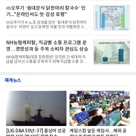
떼는 6년 만에 선보이는 8세대 완전변경 모델로, ▲정
평판 30위 순위는 한국전력공사, 한국가스공사, 한국
교한 선과 면을 중심으로 완성한 파격적인 디자인 ▲
㈜오뚜기 ‘동대문식 닭한마리 칼국수’ 인
수력원자력, 한국석
과거 중형 세단 수준으로 확대된 차체 제원 ▲글로벌
기..."온라인서도 맛·감성 호평"
최고 수준의 안전성 ▲성능과 효율을 동시에 높인 주
행 완성도 ▲첨단 편의 및 디지털 사양 적용 등을 통해
㈜오뚜기가 K-노포 감성을 담은 ‘동대문식 닭한마리
글로벌 준중형 세단의 새로운 기준을 세웠다.아반떼
칼국수’ 라면이 깊고 담백한 국물 맛과 차별화된 스토
는 가솔린 2.0과 1.6 하이브리드 두 가지 파워트레인
리로 출시 초기부터 높은 인기를 얻고 있다고 4일 밝
과 모던, 프리미엄, 인스퍼레이션 세 가지 트림으로
혔다.‘동대문식 닭한마리 칼국수’는 예상을 뛰어넘는
운영된다.◆ 디자인·공간·안전·성능 전반에서 차급을
소비자 호응에 힘입어 지난 7월 13일 첫 선을 보인 지
NH농협캐피탈, 직급별 소통 프로그램 운
넘
단 18일 만에 누적 판매량 50만 개를 돌파하는 성과를
영…경영성과 등 주목 소비자 관심도 상승
거두었다.이번 신제품은 개발진이 전국의 닭한마리
전문점을 직접 찾아 다니며 최적의 육수 비율을 완성
NH농협캐피탈(대표 장종환)은 임직원 간 세대와 직
했다. 자극적이지 않으면서도 깊은 닭육수에 마늘의
급을 넘어선 소통을 강화하기 위해 직급별 소통 프로
개운한 풍미를 더했으며, 국물이 잘 배어들면서도 쫄
그램'너하(NH)고, 나하(NH)고, NH GO!'를 지난 27일
깃한 식감이 살아있는 칼국수 면발을 정교하게 구현
부터 30일까지 서울 원센티널 NH농협캐피탈타워 22
했다는게 회사측의 설명이다.실제 현장 시식 행사에
층에서 운영했다고 31일 밝혔다.이번 프로그램은 경
서도
재계뉴스
영지원부 홍보팀과 2026년 새로이(e)＊가 공동 주관
했으며, ▲팀장·부장(7.27), ▲계장·주임(7.28), ▲과
장·차장(7.29), ▲대리(7.30) 등 직급별로 총 4회에 걸
쳐 진행됐다.참고로 새로이(e)는 NH농협캐피탈 MZ
세대들로(과장~계장) 구성된 자율 참여조직으로, 조
직문화 혁신과 업무 효율성 향상을 위한 다양한 활동
을 추진하며,새로운 변화와 이로운 영향력을 조직전
반에 전파하는 역할
[LIG D&A 50년-37] 홍상어 성공
게임스컴 앞둔 게임사…해외 공