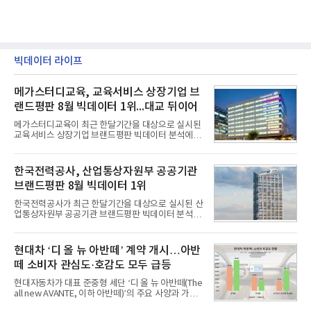
빅데이터 라이프
메가스터디교육, 교육서비스 상장기업 브
랜드평판 8월 빅데이터 1위...대교 뒤이어
메가스터디교육이 최근 한달기간을 대상으로 실시된
교육서비스 상장기업 브랜드평판 빅데이터 분석에서
1위를 차지했다. 대교와 디지털대상이 뒤를 이었다.7
일 한국기업평판연구소(소장 구창환)는 국내 교육서
비스 상장기업 브랜드를 대상으로 지난 7월 7일부터
한국전력공사, 산업통상자원부 공공기관
8월 7일까지 수집된 소비자 빅데이터 10,074,233건
브랜드평판 8월 빅데이터 1위
을 분석한 결과, 메가스터디교육이 브랜드평판지수
1,710,926을 기록하며 8월 1위에 올랐다고 밝혔다.
한국전력공사가 최근 한달기간을 대상으로 실시된 산
분석에 활용된 빅데이터는 지난 7월(9,491,206건) 대
업통상자원부 공공기관 브랜드평판 빅데이터 분석에
비 6.14% 증가한 수치로, 교육서비스 상장기업 브랜
서 1위를 차지했다. 한국가스공사와 한국수력원자력
드에 대한 소비자 관심이 확대됐다.연구소에 따르면 8
이 순으로 뒤를 이었다.7일 한국기업평판연구소(소장
월 교육서비스 상장기업 브랜드평판 순위는 메가스터
구창환)는 산업통상자원부 공공기관 41개 브랜드를
현대차 ‘디 올 뉴 아반떼’ 계약 개시…아반
디교육, 대교, 디지
대상으로 지난 7월 7일부터 8월 7일까지 수집된 소비
떼 소비자 관심도·호감도 모두 급등
자 빅데이터 91,102,549건을 분석한 결과, 한국전력
공사가 브랜드평판지수 10,670,633을 기록하며 8월
현대자동차가 대표 준중형 세단 ‘디 올 뉴 아반떼(The
1위에 올랐다고 밝혔다. 분석에 활용된 빅데이터는 지
all new AVANTE, 이하 아반떼)’의 주요 사양과 가격
난 7월(88,893,823건) 대비 2.48% 증가한 수치다.연
을 공개하고 5일부터 계약을 시작한다고 밝혔다.아반
구소에 따르면 8월 산업통상자원부 공공기관 브랜드