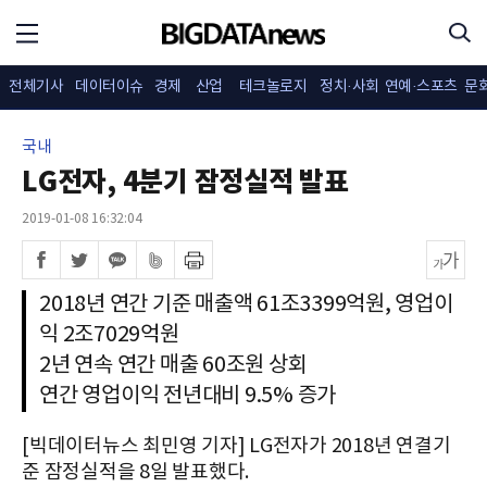
전체기사
데이터이슈
경제
산업
테크놀로지
정치·사회
연예·스포츠
문
국내
LG전자, 4분기 잠정실적 발표
2019-01-08 16:32:04
2018년 연간 기준 매출액 61조3399억원, 영업이
익 2조7029억원
2년 연속 연간 매출 60조원 상회
연간 영업이익 전년대비 9.5% 증가
[빅데이터뉴스 최민영 기자] LG전자가 2018년 연결기
준 잠정실적을 8일 발표했다.