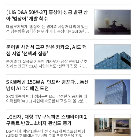
로벌 전략을 공개한다. 상반기 게임사들의 실적이 업
체별로 엇갈린 가운데 하반기 신작 흥행과 해외 시장
성과가 실적을 좌우할 핵심 변수로 떠오르고 있다.8일
[LIG D&A 50년-37] 홍상어 성공 발판 삼
업계에 따르면 올해 상반기 게임업계는 기업별 성적
아 '범상어' 개발 착수
표가 크게 갈렸다. 대표적으로 크래프톤은 'PUBG: 배
틀그라운드'의 안정적인 성장에 힘입어 상반기 연결
대잠무기체계 ‘홍상어’는 경어뢰 사정거리 밖에 있는
기준 매출 2조6616억원, 영업이익 9725억원으로 역
적 잠수함을 공격하는 무기이다. 홍상어는 2010년 넥
대 최대 실적을 기록했다. 엔씨도 올해 출시한 '아이온
스원퓨처 시절 진해하우스에서 최초 생산돼 전력화가
2' 등에 힘입어 호실적을 거둘 것으로 전망된다.반면
이뤄졌다. 이후 2012년 한국형 구축함(KDX-1) 이상
넷마블은 2분기 매출이 증가했지만 영업이익은 전년
의 함정에 실전 배치됐다.그해 7월 해군은 동해상에서
문어발 사업서 교훈 얻은 카카오, AI도 핵
동기 대
성능 검증을 위해 홍상어 시험발사를 실시했다. 이때
심 사업 '선택과 집중'
홍상어가 목표 지점에서 입수한 후 표적을 타격하지
못하고 물속에서 멈춰버리는 예상 밖의 일이 벌어졌
분기 최대 실적을 기록한 카카오가 성장 전략으로 추
다. 2차 품질확인 사격 시험에서도 만족스러운 결과를
진하는 인공지능(AI) 사업에서도 ‘선택과 집중’ 기조
얻지 못했다. 완벽한 신뢰성 확보를 위해 LIG넥스원은
를 강화하고 있다. 경쟁사들이 AI 데이터센터 등 인프
국방과학연구소(ADD) 테스크포스(TF)와 합심해 본
라 투자에 나서는 것과 달리, 카카오는 ‘카카오톡’이
격적인 개선 작업에 착수했다.홍상어 유도탄의 모든
라는 플랫폼 경쟁력을 활용한 AI 에이전트 서비스에
SK텔레콤 15GW AI 인프라 꿈꾼다…통신
분야를
집중하는 전략이다. 과거 무리한 사업 확장 과정에서
넘어 AI DC 패권 도전
겪었던 시행착오를 되풀이하지 않고 핵심 역량에 집
중하겠다는 취지로 풀이된다.7일 업계에 따르면 카카
SK텔레콤이 미래 성장동력으로 낙점한 인공지능 데
오는 올해 2분기 연결 기준 매출 2조985억원, 영업이
이터센터(AI DC) 사업에 속도를 내고 있다. 올 2분기
익 2770억원을 기록했다. 전년 동기 대비 매출과 영업
AI 데이터센터 매출이 90% 이상 급증한 데 이어, 오
이익은 각각 9%, 36% 증가해 모두 분기 기준 역대
는 2035년까지 총 15GW(기가와트) 규모의 AI DC를
최대치다. 상반기 기준 매출은 4조405억원, 영업이익
구축하겠다는 대형 청사진을 제시하면서다. 이에 따
LG전자, 대형 TV 구독하면 스탠바이미2
은 4884억
라 경쟁 구도 역시 이동통신사인 KT, LG유플러스를
구독료 반값...소비자 관심도 증가
넘어 네이버, 삼성SDS 등 IT 인프라 기업으로 확장되
고 있다.7일 SK텔레콤에 따르면 회사는 올해 2분기
LG전자가 이달 1일부터 전국 431개 베스트샵 매장
연결 기준 매출 4조 3591억원, 영업이익 5660억원을
(백화점 포함)에서 TV 번들 구독 프로모션을 진행하고