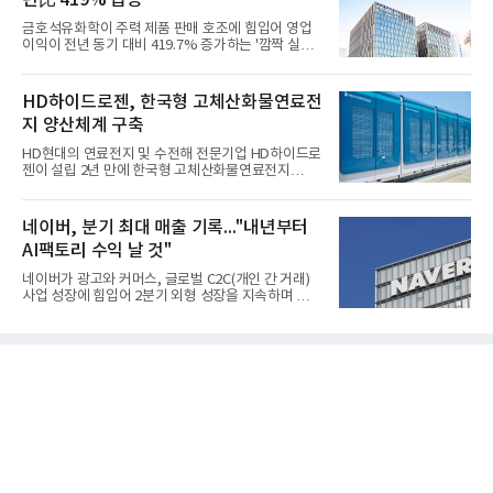
금호석유화학이 주력 제품 판매 호조에 힘입어 영업
이익이 전년 동기 대비 419.7% 증가하는 '깜짝 실
적'을 냈다. 금호석유화학은 연결 기준 올해 2분기 영
업이익이 3390억원으로 지난해 동기보다 419.7% 증
가한 것으로 잠정 집계됐다고 7일 공시했다.매출은 2
HD하이드로젠, 한국형 고체산화물연료전
조2682억원으로 지난해 동기 대비 27.9% 증가했다.
지 양산체계 구축
순이익은 3004억원으로 420.4% 늘었다.이번 호실적
은 주력 제품인 NB라텍스와 합성수지 판매 호조가 견
HD현대의 연료전지 및 수전해 전문기업 HD하이드로
인한 것으로 풀이된다. 미국의 중국산 의료용 고무장
젠이 설립 2년 만에 한국형 고체산화물연료전지
갑 관세 인상 이후 동남아 장갑업체의 가동률이 높아
(SOFC, Solid Oxide Fuel Cell) 양산체계를 구축하고
지면서 NB라텍스 수요가 증가했고, 원재료인 부타디
본격적인 시장 공략에 나선다.HD하이드로젠은 최근
엔(BD) 가격 상승분을 제품 가격에 반영하면서 수익
한국전기안전공사(KESCO)로부터 SOFC 발전설비
네이버, 분기 최대 매출 기록..."내년부터
성이 개선됐다.금호석유
‘HD250’과 ‘HD300’, 제조시설에 대한 사용전검사를
AI팩토리 수익 날 것"
완료하고 제품 양산체계 구축했다고 밝혔다.HD250
과 HD300은 각각 249kW급과 285kW급의 중소형 발
네이버가 광고와 커머스, 글로벌 C2C(개인 간 거래)
전용 SOFC 제품이다. 이번 검사를 통해 HD하이드로
사업 성장에 힘입어 2분기 외형 성장을 지속하며 역대
젠은 제품과 제조시설의 전기설비 안전성과 적합성을
최대 매출을 기록했다. AI 검색 서비스 'AI 탭'의 이용
확인받으면서 안정적인 제품 생산과 공급을 위한 기
자 증가와 엔비디아와 추진하는 AI 팩토리를 앞세워
반을 마련했다고 설명했다.SOFC는 600~1000℃의
AI 수익화에도 속도를 내고 있다.네이버는 올해 2분기
고온에서 작동하는 고효율 친환경 발
연결 기준 매출 3조3888억원, 영업이익 5203억원을
기록했다고 7일 밝혔다. 매출은 광고·커머스 등 핵심
사업과 글로벌 C2C 성장에 힘입어 전년 동기 대비
16.2% 증가한 분기 최대 매출을 기록했다. 반면 영업
이익은 AI 인프라 투자 영향으로 0.2% 감소했다.사업
별 매출은 네이버 플랫폼 1조9022억원, 파이낸셜 플
랫폼 4707억원, 글로벌 도전 1조159억원이다.네이버
플랫폼은