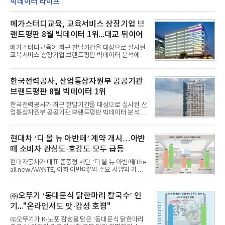
빅데이터 라이프
메가스터디교육, 교육서비스 상장기업 브
랜드평판 8월 빅데이터 1위...대교 뒤이어
메가스터디교육이 최근 한달기간을 대상으로 실시된
교육서비스 상장기업 브랜드평판 빅데이터 분석에서
1위를 차지했다. 대교와 디지털대상이 뒤를 이었다.7
일 한국기업평판연구소(소장 구창환)는 국내 교육서
비스 상장기업 브랜드를 대상으로 지난 7월 7일부터
한국전력공사, 산업통상자원부 공공기관
8월 7일까지 수집된 소비자 빅데이터 10,074,233건
브랜드평판 8월 빅데이터 1위
을 분석한 결과, 메가스터디교육이 브랜드평판지수
1,710,926을 기록하며 8월 1위에 올랐다고 밝혔다.
한국전력공사가 최근 한달기간을 대상으로 실시된 산
분석에 활용된 빅데이터는 지난 7월(9,491,206건) 대
업통상자원부 공공기관 브랜드평판 빅데이터 분석에
비 6.14% 증가한 수치로, 교육서비스 상장기업 브랜
서 1위를 차지했다. 한국가스공사와 한국수력원자력
드에 대한 소비자 관심이 확대됐다.연구소에 따르면 8
이 순으로 뒤를 이었다.7일 한국기업평판연구소(소장
월 교육서비스 상장기업 브랜드평판 순위는 메가스터
구창환)는 산업통상자원부 공공기관 41개 브랜드를
현대차 ‘디 올 뉴 아반떼’ 계약 개시…아반
디교육, 대교, 디지
대상으로 지난 7월 7일부터 8월 7일까지 수집된 소비
떼 소비자 관심도·호감도 모두 급등
자 빅데이터 91,102,549건을 분석한 결과, 한국전력
공사가 브랜드평판지수 10,670,633을 기록하며 8월
현대자동차가 대표 준중형 세단 ‘디 올 뉴 아반떼(The
1위에 올랐다고 밝혔다. 분석에 활용된 빅데이터는 지
all new AVANTE, 이하 아반떼)’의 주요 사양과 가격
난 7월(88,893,823건) 대비 2.48% 증가한 수치다.연
을 공개하고 5일부터 계약을 시작한다고 밝혔다.아반
구소에 따르면 8월 산업통상자원부 공공기관 브랜드
떼는 6년 만에 선보이는 8세대 완전변경 모델로, ▲정
평판 30위 순위는 한국전력공사, 한국가스공사, 한국
교한 선과 면을 중심으로 완성한 파격적인 디자인 ▲
㈜오뚜기 ‘동대문식 닭한마리 칼국수’ 인
수력원자력, 한국석
과거 중형 세단 수준으로 확대된 차체 제원 ▲글로벌
기..."온라인서도 맛·감성 호평"
최고 수준의 안전성 ▲성능과 효율을 동시에 높인 주
행 완성도 ▲첨단 편의 및 디지털 사양 적용 등을 통해
㈜오뚜기가 K-노포 감성을 담은 ‘동대문식 닭한마리
글로벌 준중형 세단의 새로운 기준을 세웠다.아반떼