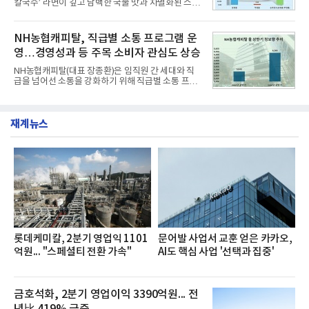
칼국수’ 라면이 깊고 담백한 국물 맛과 차별화된 스토
는 가솔린 2.0과 1.6 하이브리드 두 가지 파워트레인
리로 출시 초기부터 높은 인기를 얻고 있다고 4일 밝
과 모던, 프리미엄, 인스퍼레이션 세 가지 트림으로
혔다.‘동대문식 닭한마리 칼국수’는 예상을 뛰어넘는
운영된다.◆ 디자인·공간·안전·성능 전반에서 차급을
소비자 호응에 힘입어 지난 7월 13일 첫 선을 보인 지
NH농협캐피탈, 직급별 소통 프로그램 운
넘
단 18일 만에 누적 판매량 50만 개를 돌파하는 성과를
영…경영성과 등 주목 소비자 관심도 상승
거두었다.이번 신제품은 개발진이 전국의 닭한마리
전문점을 직접 찾아 다니며 최적의 육수 비율을 완성
NH농협캐피탈(대표 장종환)은 임직원 간 세대와 직
했다. 자극적이지 않으면서도 깊은 닭육수에 마늘의
급을 넘어선 소통을 강화하기 위해 직급별 소통 프로
개운한 풍미를 더했으며, 국물이 잘 배어들면서도 쫄
그램'너하(NH)고, 나하(NH)고, NH GO!'를 지난 27일
깃한 식감이 살아있는 칼국수 면발을 정교하게 구현
부터 30일까지 서울 원센티널 NH농협캐피탈타워 22
했다는게 회사측의 설명이다.실제 현장 시식 행사에
층에서 운영했다고 31일 밝혔다.이번 프로그램은 경
서도
재계뉴스
영지원부 홍보팀과 2026년 새로이(e)＊가 공동 주관
했으며, ▲팀장·부장(7.27), ▲계장·주임(7.28), ▲과
장·차장(7.29), ▲대리(7.30) 등 직급별로 총 4회에 걸
쳐 진행됐다.참고로 새로이(e)는 NH농협캐피탈 MZ
세대들로(과장~계장) 구성된 자율 참여조직으로, 조
직문화 혁신과 업무 효율성 향상을 위한 다양한 활동
을 추진하며,새로운 변화와 이로운 영향력을 조직전
반에 전파하는 역할
롯데케미칼, 2분기 영업익 1101
문어발 사업서 교훈 얻은 카카오,
억원... "스페셜티 전환 가속"
AI도 핵심 사업 '선택과 집중'
금호석화, 2분기 영업이익 3390억원... 전
년比 419% 급증