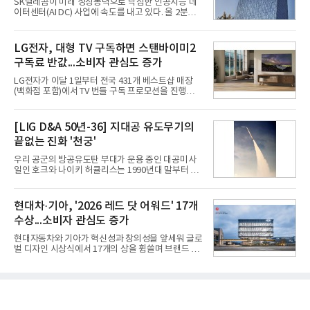
SK텔레콤이 미래 성장동력으로 낙점한 인공지능 데
오는 올해 2분기 연결 기준 매출 2조985억원, 영업이
이터센터(AI DC) 사업에 속도를 내고 있다. 올 2분기
익 2770억원을 기록했다. 전년 동기 대비 매출과 영업
AI 데이터센터 매출이 90% 이상 급증한 데 이어, 오
이익은 각각 9%, 36% 증가해 모두 분기 기준 역대
는 2035년까지 총 15GW(기가와트) 규모의 AI DC를
최대치다. 상반기 기준 매출은 4조405억원, 영업이익
구축하겠다는 대형 청사진을 제시하면서다. 이에 따
LG전자, 대형 TV 구독하면 스탠바이미2
은 4884억
라 경쟁 구도 역시 이동통신사인 KT, LG유플러스를
구독료 반값...소비자 관심도 증가
넘어 네이버, 삼성SDS 등 IT 인프라 기업으로 확장되
고 있다.7일 SK텔레콤에 따르면 회사는 올해 2분기
LG전자가 이달 1일부터 전국 431개 베스트샵 매장
연결 기준 매출 4조 3591억원, 영업이익 5660억원을
(백화점 포함)에서 TV 번들 구독 프로모션을 진행하고
기록했다. 매출은 전년 동기 대비 0.5%, 영업이익은
있다. 대형 TV 구독 시 스탠바이미2 구독료를 반값 할
67.3% 증가한 수치다. AI DC 사업의 성장에 더해 수
인해주는 프로모션이다.대상 제품은 65·77·83형 올
익성 중심 경영, 그리고 지난해 발생한 일회성 비용에
레드, 75·86·100형 마이크로 RGB, 75·86형 미니
[LIG D&A 50년-36] 지대공 유도무기의
따른 기저효과가 실
RGB 등 거실용 TV로 인기가 높은 베스트셀러 TV 20
끝없는 진화 '천궁'
개 모델이며, 동시 구독 계약 시 스탠바이미2(모델명
27LX6TPGA) 구독료를 50% 할인 받을 수 있다. 프로
우리 공군의 방공유도탄 부대가 운용 중인 대공미사
모션 대상 모델과 혜택, 구독료 등 프로모션 세부 사항
일인 호크와 나이키 허큘리스는 1990년대 말부터 성
은 베스트샵 판매 매니저에게 문의하면 자세히 안내
능 면에서 한계를 보이기 시작했다. 이에 따라 정부는
받을 수 있다.LG TV를 구독으로 이용하면 최대 6년까
기존 미사일체계를 대체할 중고도 및 중거리 대공미
지 구독 계약기간 내 무상 A/S를 받을 수 있으며, 이사
사일을 개발하기로 결정했다.처음 KM-SAM 사업으로
현대차·기아, '2026 레드 닷 어워드' 17개
등으로 이전
불린 이 사업의 명칭은 호크(Iron Hawk, 철매)를 대체
수상...소비자 관심도 증가
한다는 의미에서 ‘철매Ⅱ’ 로 정해졌다. 철매Ⅱ 개발
사업은 미사일체계 완성 후인 2011년 ‘천궁(天弓)’으
현대자동차와 기아가 혁신성과 창의성을 앞세워 글로
로 다시 장비명이 바뀌었다. 17개 업체와 관련 기관이
벌 디자인 시상식에서 17개의 상을 휩쓸며 브랜드 경
참여한 가운데 LIG 넥스원은 탐색 개발에서 체계개발
쟁력을 다시 한번 입증했다.현대자동차·기아는 '2026
완료까지 모든 과정에 참여했다. 1976년 호크 미사일
레드 닷 어워드: 브랜드 & 커뮤니케이션 디자인 부문
창정비 업체로 출발했던 회사가 호크 대체 유도무기
(Red Dot Design Award: Brand &
인 천궁
Communication Design)'에서 최우수상 2개, 본상
15개를 수상했다고 7일 밝혔다.'레드 닷 어워드'는 독