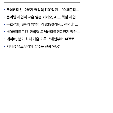
롯데케미칼, 2분기 영업익 1101억원... "스페셜티 전환 가속"
문어발 사업서 교훈 얻은 카카오, AI도 핵심 사업 '선택과 집중'
금호석화, 2분기 영업이익 3390억원... 전년比 419% 급증
HD하이드로젠, 한국형 고체산화물연료전지 양산체계 구축
네이버, 분기 최대 매출 기록..."내년부터 AI팩토리 수익 날 것"
지대공 유도무기의 끝없는 진화 '천궁'