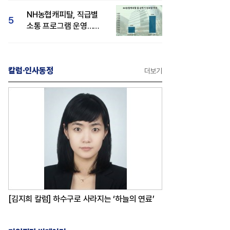
감성 호평"
NH농협캐피탈, 직급별
5
소통 프로그램 운영…
경영성과 등 주목 소비자
관심도 상승
칼럼·인사동정
더보기
[김지희 칼럼] 하수구로 사라지는 ‘하늘의 연료’