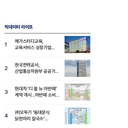
빅데이터 라이프
메가스터디교육,
1
교육서비스 상장기업
브랜드평판 8월 빅데이터
1위...대교 뒤이어
한국전력공사,
2
산업통상자원부 공공기관
브랜드평판 8월 빅데이터
1위
현대차 ‘디 올 뉴 아반떼’
3
계약 개시…아반떼 소비자
관심도·호감도 모두 급등
㈜오뚜기 ‘동대문식
4
닭한마리 칼국수’
인기..."온라인서도 맛·