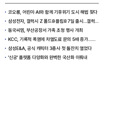
코오롱, 어린이·AI와 함께 기후위기 도시 해법 찾다
삼성전자, 갤럭시 Z 폴드8·플립8 7일 출시...갤럭시워치 울트라2·워치9도 출격
동국씨엠, 부산공장서 가족 초청 행사 개최
KCC, 기록적 폭염에 차열도료 문의 5배 증가…소비자 관심도 상승
삼성E&A, 공식 캐릭터 3총사 첫 돌잔치 열었다
'신궁' 플랫폼 다양화와 완벽한 국산화 이뤄내