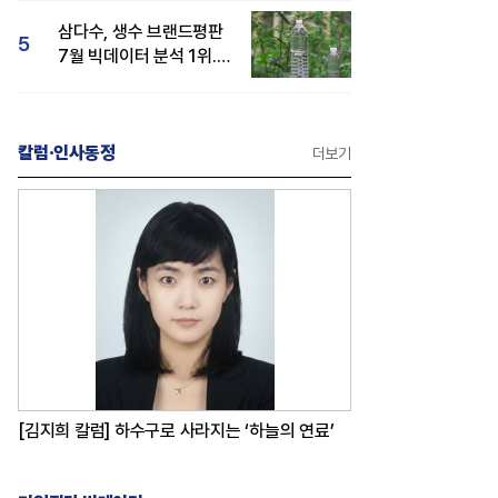
삼다수, 생수 브랜드평판
5
7월 빅데이터 분석 1위...
백산수·동원샘물 순
칼럼·인사동정
더보기
[김지희 칼럼] 하수구로 사라지는 ‘하늘의 연료’