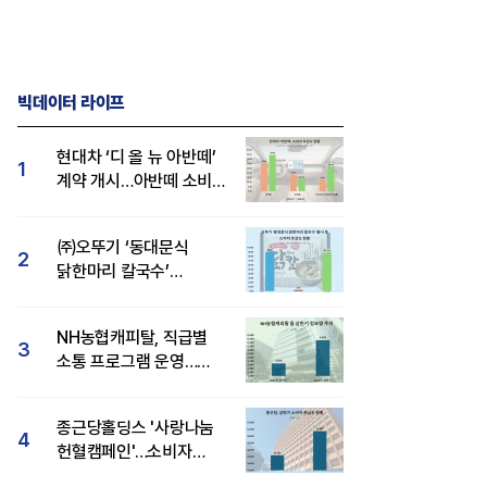
빅데이터 라이프
현대차 ‘디 올 뉴 아반떼’
1
계약 개시…아반떼 소비자
관심도·호감도 모두 급등
㈜오뚜기 ‘동대문식
2
닭한마리 칼국수’
인기..."온라인서도 맛·
감성 호평"
NH농협캐피탈, 직급별
3
소통 프로그램 운영…
경영성과 등 주목 소비자
관심도 상승
종근당홀딩스 '사랑나눔
4
헌혈캠페인'…소비자
관심도·호감도 모두 상승