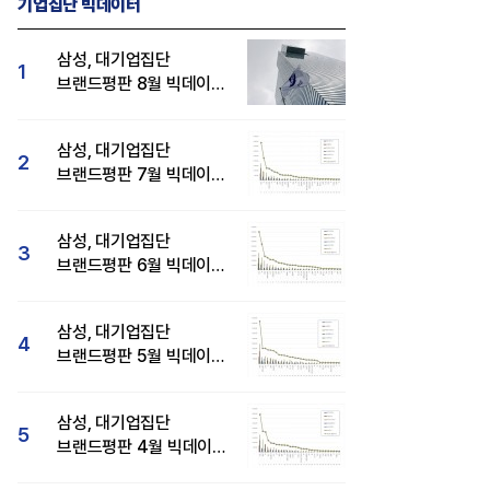
기업집단 빅데이터
삼성, 대기업집단
1
브랜드평판 8월 빅데이터
분석 1위...SK·현대자동차
순
삼성, 대기업집단
2
브랜드평판 7월 빅데이터
분석 1위...SK·두산·
현대자동차 순
삼성, 대기업집단
3
브랜드평판 6월 빅데이터
34] 판교시대
이재용 회장, CEO 브랜드평판 8월
[LIG D&A
압도적 1위...SK·한화 순
개소
빅데이터 1위...최태원·구광모 회장순
다양화와 완
삼성, 대기업집단
4
브랜드평판 5월 빅데이터
1위...현대자동차 뒤이어
삼성, 대기업집단
5
브랜드평판 4월 빅데이터
분석 1위..."평판지수도