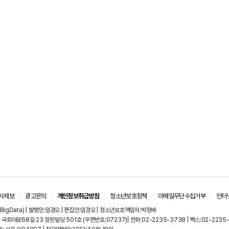
사제보
광고문의
개인정보취급방침
청소년보호정책
이메일무단수집거부
인터
BigData) | 발행인:임경오 | 편집인:임경오 | 청소년보호책임자:박정배
국회대로68길 23 정원빌딩 501호 (우편번호:07237)| 전화:02-2235-3738 | 팩스:02-2235