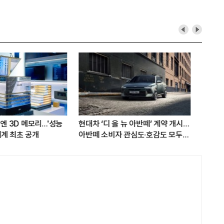
복 시동…
LG전자, '로니' 청소로봇 팝업
[LIG D&A 50년-
체험존 운영...높은 판매량 이어가나
개막, 해외 사무소 