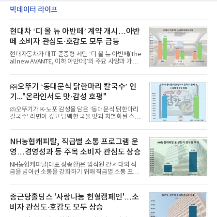
빅데이터 라이프
현대차 ‘디 올 뉴 아반떼’ 계약 개시…아반
떼 소비자 관심도·호감도 모두 급등
현대자동차가 대표 준중형 세단 ‘디 올 뉴 아반떼(The
all new AVANTE, 이하 아반떼)’의 주요 사양과 가격
을 공개하고 5일부터 계약을 시작한다고 밝혔다.아반
떼는 6년 만에 선보이는 8세대 완전변경 모델로, ▲정
교한 선과 면을 중심으로 완성한 파격적인 디자인 ▲
㈜오뚜기 ‘동대문식 닭한마리 칼국수’ 인
과거 중형 세단 수준으로 확대된 차체 제원 ▲글로벌
기..."온라인서도 맛·감성 호평"
최고 수준의 안전성 ▲성능과 효율을 동시에 높인 주
행 완성도 ▲첨단 편의 및 디지털 사양 적용 등을 통해
㈜오뚜기가 K-노포 감성을 담은 ‘동대문식 닭한마리
글로벌 준중형 세단의 새로운 기준을 세웠다.아반떼
칼국수’ 라면이 깊고 담백한 국물 맛과 차별화된 스토
는 가솔린 2.0과 1.6 하이브리드 두 가지 파워트레인
리로 출시 초기부터 높은 인기를 얻고 있다고 4일 밝
과 모던, 프리미엄, 인스퍼레이션 세 가지 트림으로
혔다.‘동대문식 닭한마리 칼국수’는 예상을 뛰어넘는
운영된다.◆ 디자인·공간·안전·성능 전반에서 차급을
소비자 호응에 힘입어 지난 7월 13일 첫 선을 보인 지
NH농협캐피탈, 직급별 소통 프로그램 운
넘
단 18일 만에 누적 판매량 50만 개를 돌파하는 성과를
영…경영성과 등 주목 소비자 관심도 상승
거두었다.이번 신제품은 개발진이 전국의 닭한마리
전문점을 직접 찾아 다니며 최적의 육수 비율을 완성
NH농협캐피탈(대표 장종환)은 임직원 간 세대와 직
했다. 자극적이지 않으면서도 깊은 닭육수에 마늘의
급을 넘어선 소통을 강화하기 위해 직급별 소통 프로
개운한 풍미를 더했으며, 국물이 잘 배어들면서도 쫄
그램'너하(NH)고, 나하(NH)고, NH GO!'를 지난 27일
깃한 식감이 살아있는 칼국수 면발을 정교하게 구현
부터 30일까지 서울 원센티널 NH농협캐피탈타워 22
했다는게 회사측의 설명이다.실제 현장 시식 행사에
층에서 운영했다고 31일 밝혔다.이번 프로그램은 경
종근당홀딩스 '사랑나눔 헌혈캠페인'…소
서도
영지원부 홍보팀과 2026년 새로이(e)＊가 공동 주관
비자 관심도·호감도 모두 상승
했으며, ▲팀장·부장(7.27), ▲계장·주임(7.28), ▲과
장·차장(7.29), ▲대리(7.30) 등 직급별로 총 4회에 걸