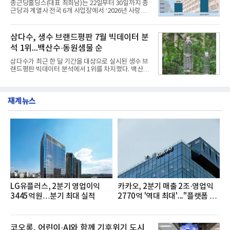
종근당홀딩스(대표 최희남)는 22일부터 30일까지 종
쳐 진행됐다.참고로 새로이(e)는 NH농협캐피탈 MZ
근당과 계열사 전국 6개 사업장에서 ‘2026년 사랑나
세대들로(과장~계장) 구성된 자율 참여조직으로, 조
눔 헌혈캠페인’을 실시했다고 31일 밝혔다.이번 캠페
직문화 혁신과 업무 효율성 향상을 위한 다양한 활동
인은 장마와 폭염, 여름휴가 등으로 헌혈 참여가 줄어
을 추진하며,새로운 변화와 이로운 영향력을 조직전
드는 시기에 안정적 혈액 수급에 기여하고 생명나눔
삼다수, 생수 브랜드평판 7월 빅데이터 분
반에 전파하는 역할
문화를 확산하기 위해 마련됐다.캠페인은 종근당 천
석 1위...백산수·동원샘물 순
안공장을 시작으로 ▲효종연구소 ▲종근당바이오 안
산공장 ▲경보제약 아산본사 ▲종근당건강 당진공장
삼다수가 최근 한 달 기간을 대상으로 실시된 생수 브
▲종근당 본사 등 전국 6개 사업장에서 릴레이 방식
랜드평판 빅데이터 분석에서 1위를 차지했다. 백산수
으로 이어졌다.캠페인 기간에는 임직원의 참여를 독
와 동원샘물이 뒤를 이었다.31일 한국기업평판연구
려하기 위해 헌혈 퀴즈와 행운 복권 등 다양한 이벤트
소(소장 구창환)는 국내 소비자들에게 사랑받는 21개
도 진행했다.종근당홀딩스는 임직원들이 기부한 헌혈
생수 브랜드를 대상으로 지난 6월 30일부터 7월 31일
증을 한국백혈병
재계뉴스
까지 수집된 소비자 빅데이터 3,702,555건을 분석한
결과, 삼다수가 브랜드평판지수 1,594,583을 기록하
며 7월 1위에 올랐다고 밝혔다. 분석에 활용된 빅데이
터는 지난 4월(3,435,836건) 대비 7.76% 증가한 수
치다.연구소에 따르면 7월 생수 브랜드평판 순위는 삼
다수, 백산수, 동원샘물, 스파클, 아이시스, 에비앙,
몽베스트, 크리스탈, 풀무원샘물, 평창수, 지리산수,
진로 석수,
LG유플러스, 2분기 영업이익
카카오, 2분기 매출 2조·영업익
3445억원…분기 최대 실적
2770억 '역대 최대'..."플랫폼 사
업 전반 고른 성장"
코오롱, 어린이·AI와 함께 기후위기 도시