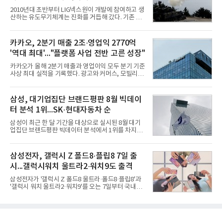
랜드평판지수 1,984,715를 기록하며 8월 1위에 올랐
2010년대 초반부터 LIG넥스원이 개발에 참여하고 생
다고 밝혔다. 분석에 활용된 빅데이터는 지난 7월
산하는 유도무기체계는 진화를 거듭해 갔다. 기존 무
(14,233,797건) 대비 48.04% 감소한 수치다.8월
기체계에 기반한 새로운 기능이 추가되기도 하고, 활
CEO 브랜드평판 30위 순위는 이재용, 최태원, 정의
용도가 떨어지는 재래식 무기를 새롭게 활용하는 방
선, 구광모, 신동빈, 박현주, 이해진, 정원주, 함영주,
안이 강구됐다. 또 핵심 구성품 국산화를 통해 수출상
카카오, 2분기 매출 2조·영업익 2770억
김승연, 이재현, 강호동, 김범수, 양종
의 제약을 해소하고자 노력했다. 이러한 LIG넥스원의
'역대 최대'..."플랫폼 사업 전반 고른 성장"
신기술 개발 성과가 집약된 무기체계가 바로 휴대용
지대공 유도무기 ‘신궁’이다.신궁은 이미 2009년 수
카카오가 올해 2분기 매출과 영업이익 모두 분기 기준
출을 위한 개량형 멀티런처 개발을 완료함으로써 기
사상 최대 실적을 기록했다. 광고와 커머스, 모빌리
능 다양화와 계열화 가능성을 선보인 바 있었다. 이번
티, 페이 등 플랫폼 사업이 고르게 성장하며 실적을 견
엔 기존 K-30 30mm 대공포 비호 체계에 신궁을 장착
인했다.카카오는 6일 연결 기준 올해 2분기 매출 2조
하는 개량사업, 일명 ‘비호복합’ 프로젝트가 2009년
985억원, 영업이익 2770억원을 기록했다고 밝혔다.
삼성, 대기업집단 브랜드평판 8월 빅데이
부터 진행됐
전년 동기 대비 매출은 9%, 영업이익은 36% 늘어난
터 분석 1위...SK·현대자동차 순
수치다. 전년 동기 실적과 증가율은 카카오게임즈와
카카오헬스케어 관련 손익을 중단영업손익으로 반영
삼성이 최근 한 달 기간을 대상으로 실시된 8월 대기
한 기준으로 산출됐다. 지난해 2분기 매출은 1조9175
업집단 브랜드평판 빅데이터 분석에서 1위를 차지했
억원, 영업이익은 2039억원이었다.플랫폼 부문 매출
다. SK와 현대자동차가 뒤를 이었다.6일 한국기업평
은 1조2303억원으로 전년 동기 대비 17% 증가했다.
판연구소(소장 구창환)는 66개 대기업집단 브랜드를
카카오톡 내 광고와 커머스 사업을 아우르는 톡비즈
대상으로 지난 7월 6일부터 8월 6일까지 수집된 소비
삼성전자, 갤럭시 Z 폴드8·플립8 7일 출
매출은 6432억원
자 빅데이터 110,494,413건을 분석한 결과, 삼성이
시...갤럭시워치 울트라2·워치9도 출격
브랜드평판지수 15,185,511을 기록하며 8월 1위에
올랐다고 밝혔다. 분석에 활용된 빅데이터는 지난 7월
삼성전자가 '갤럭시 Z 폴드8 울트라·폴드8·플립8'과
(198,188,813건) 대비 44.25% 감소한 수치다.연구소
'갤럭시 워치 울트라2·워치9'를 오는 7일부터 국내에
에 따르면 8월 대기업집단 브랜드평판 30위 순위는
공식 출시한다고 6일 밝혔다.삼성전자에 따르면 지난
삼성, SK, 현대자동차, 두산, LG, 한화, 쿠팡, GS, 네
달 28일부터 이달 3일까지 7일간 진행된 '갤럭시 Z 폴
이버, 농협, 신세계 순이었다.이어 미래에셋, 롯데, 현
드8 울트라·폴드8·플립8' 사전 판매에서는 갤럭시 스
대백화점, 카카오
마트폰 역대 최고 기록인 144만대 판매를 달성했다.