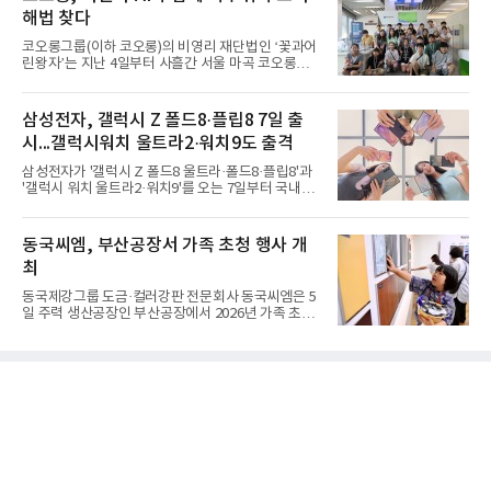
해법 찾다
코오롱그룹(이하 코오롱)의 비영리 재단법인 ‘꽃과어
린왕자’는 지난 4일부터 사흘간 서울 마곡 코오롱원
앤온리타워에서 ‘제10회 에코 롱롱 Plus 캠프’를 진행
했다고 6일 밝혔다.‘에코 롱롱 Plus 캠프’는 코오롱의
대표적인 사회공헌 활동 가운데 하나로 초등학생들이
삼성전자, 갤럭시 Z 폴드8·플립8 7일 출
환경위기에 처한 도시 문제를 직접 해결하며 배우는
시...갤럭시워치 울트라2·워치9도 출격
친환경 에너지 체험 프로그램이라고 설명했다. 이번
캠프에는 전국의 초등학교 6학년 학생 72명이 참여했
삼성전자가 '갤럭시 Z 폴드8 울트라·폴드8·플립8'과
다.참가 학생들은 ‘친환경 에너지 원정대’가 되어 지
'갤럭시 워치 울트라2·워치9'를 오는 7일부터 국내에
반침하, 기습홍수, 열섬현상 등 전세계 도시가 직면한
공식 출시한다고 6일 밝혔다.삼성전자에 따르면 지난
기후위기 상황을 분석하고 창의적인 대안을 모색했
달 28일부터 이달 3일까지 7일간 진행된 '갤럭시 Z 폴
다.캠프의 하이라이트는 에코 롱롱이 자체 개발한 바
드8 울트라·폴드8·플립8' 사전 판매에서는 갤럭시 스
동국씨엠, 부산공장서 가족 초청 행사 개
이
마트폰 역대 최고 기록인 144만대 판매를 달성했다.
최
사전 구매 고객 10명 중 약 7명이 '갤럭시 Z 폴드8'를
선택했을 만큼 새롭게 선보인 제품 형태(폼팩터)와 디
동국제강그룹 도금·컬러강판 전문회사 동국씨엠은 5
자인에 대한 관심이 높았다.삼성닷컴에서 사전 구매
일 주력 생산공장인 부산공장에서 2026년 가족 초청
에 참여한 고객 중 절반은 10~30대였으며, 이 중 '갤
행사 ‘Youth Day! 소중한 너희들의 꿈과 미래를 응원
럭시 Z 폴드8 울트라·폴드8'을 구매한 10~30대 여성
해’를 개최했다고 6일 밝혔다.행사는 그룹 분할 출범
고객은 전작 '갤럭시 Z 폴드7' 대비 약 2배 이상 늘었
후 세 번째로 열렸다. 회사 임직원 자녀를 위해 여름방
다
학과 연계해 진행했다. 부모가 근무하는 일터를 직접
체험함으로 상호 유대감을 형성함과 동시에, 임직원
소속감과 자긍심을 고취하고자 마련했다. ‘저학년 자
녀’에서 ‘배우자’·‘어머니’에 이어, 올해는 초등 고학
년 및 중·고교생까지 대상을 확대했다.이날 보호자 1
인 포함 총 200여 명이 동국씨엠 부산공장을 방문했
다. 행사는 △공장장 환영사를 시작으로 △회사소개