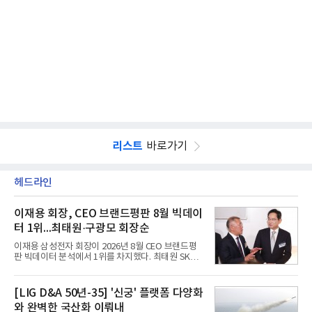
리스트
바로가기
헤드라인
이재용 회장, CEO 브랜드평판 8월 빅데이
터 1위...최태원·구광모 회장순
이재용 삼성전자 회장이 2026년 8월 CEO 브랜드평
판 빅데이터 분석에서 1위를 차지했다. 최태원 SK그
룹 회장과 구광모 LG그룹 회장이 뒤를 이었다.6일 한
국기업평판연구소(소장 구창환)는 빅데이터뉴스와
함께 60명의 CEO 브랜드를 대상으로 2026년 7월 6
[LIG D&A 50년-35] '신궁' 플랫폼 다양화
일부터 8월 6일까지 수집된 소비자 빅데이터
와 완벽한 국산화 이뤄내
7,395,735건을 분석한 결과, 삼성 이재용 회장이 브