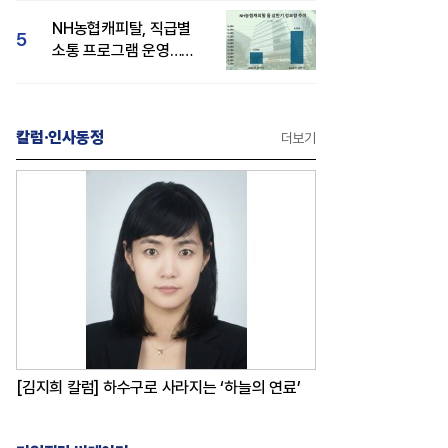
감성 호평"
NH농협캐피탈, 직급별
5
소통 프로그램 운영…
경영성과 등 주목 소비자
관심도 상승
칼럼·인사동정
더보기
[김지희 칼럼] 하수구로 사라지는 ‘하늘의 연료’