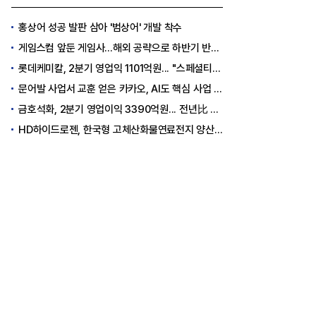
홍상어 성공 발판 삼아 '범상어' 개발 착수
게임스컴 앞둔 게임사…해외 공략으로 하반기 반등 꾀한다
롯데케미칼, 2분기 영업익 1101억원... "스페셜티 전환 가속"
문어발 사업서 교훈 얻은 카카오, AI도 핵심 사업 '선택과 집중'
금호석화, 2분기 영업이익 3390억원... 전년比 419% 급증
HD하이드로젠, 한국형 고체산화물연료전지 양산체계 구축