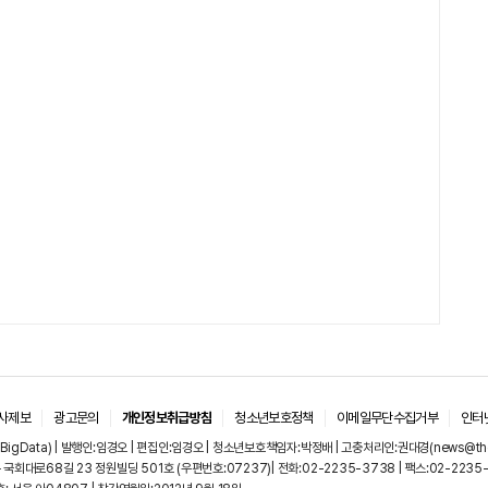
사제보
광고문의
개인정보취급방침
청소년보호정책
이메일무단수집거부
인터
igData) | 발행인:임경오 | 편집인:임경오 | 청소년보호책임자:박정배 | 고충처리인:권대경(news@thebi
국회대로68길 23 정원빌딩 501호 (우편번호:07237)| 전화:02-2235-3738 | 팩스:02-2235