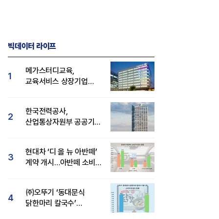
빅데이터 라이프
메가스터디교육,
1
교육서비스 상장기업
브랜드평판 8월 빅데이터
1위...대교 뒤이어
한국전력공사,
2
산업통상자원부 공공기관
브랜드평판 8월 빅데이터
1위
현대차 ‘디 올 뉴 아반떼’
3
계약 개시…아반떼 소비자
관심도·호감도 모두 급등
㈜오뚜기 ‘동대문식
4
닭한마리 칼국수’
인기..."온라인서도 맛·