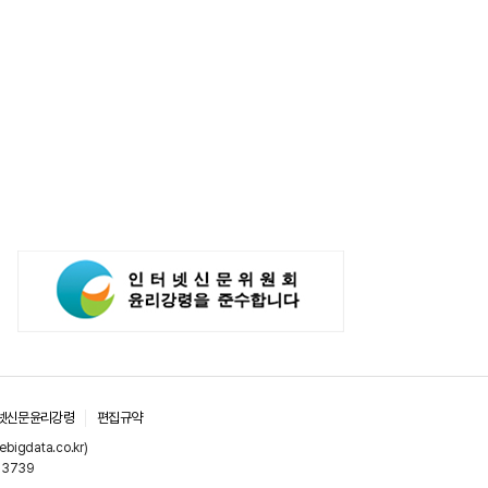
넷신문윤리강령
편집규약
gdata.co.kr)
-3739