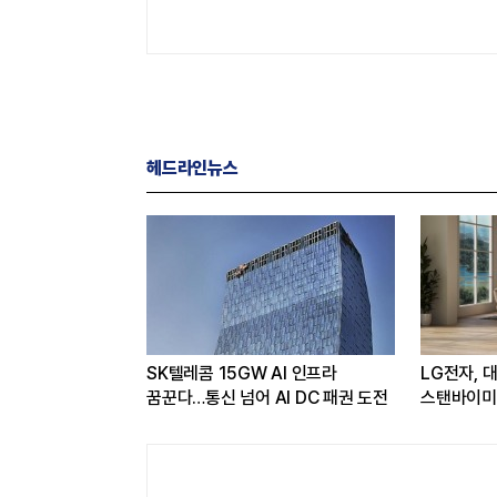
헤드라인뉴스
 얻은 카카오,
SK텔레콤 15GW AI 인프라
LG전자, 
선택과 집중'
꿈꾼다…통신 넘어 AI DC 패권 도전
스탠바이미2
관심도 증