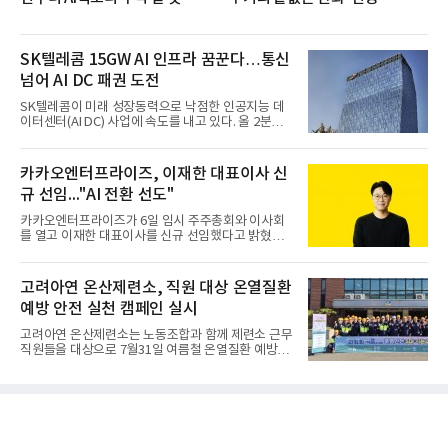
SK텔레콤 15GW AI 인프라 꿈꾼다…통신
넘어 AI DC 패권 도전
SK텔레콤이 미래 성장동력으로 낙점한 인공지능 데
이터센터(AI DC) 사업에 속도를 내고 있다. 올 2분기
AI 데이터센터 매출이 90% 이상 급증한 데 이어, 오
는 2035년까지 총 15GW(기가와트) 규모의 AI DC를
구축하겠다는 대형 청사진을 제시하면서다. 이에 따
카카오엔터프라이즈, 이재한 대표이사 신
라 경쟁 구도 역시 이동통신사인 KT, LG유플러스를
규 선임..."AI 전환 선도"
넘어 네이버, 삼성SDS 등 IT 인프라 기업으로 확장되
고 있다.7일 SK텔레콤에 따르면 회사는 올해 2분기
카카오엔터프라이즈가 6일 임시 주주총회와 이사회
연결 기준 매출 4조 3591억원, 영업이익 5660억원을
를 열고 이재한 대표이사를 신규 선임했다고 밝혔다.
기록했다. 매출은 전년 동기 대비 0.5%, 영업이익은
이 신임 대표는 기술에 대한 이해를 바탕으로 카카오
67.3% 증가한 수치다. AI DC 사업의 성장에 더해 수
엔터프라이즈에서 클라우드인프라·디지털전환(DX)
익성 중심 경영, 그리고 지난해 발생한 일회성 비용에
부문장과 사업부문장을 역임하며 전략 수립부터 사업
고려아연 온산제련소, 직원 대상 온열질환
따른 기저효과가 실
화까지 전 과정을 이끌어왔다. 카카오엔터프라이즈
예방 안전 실천 캠페인 실시
합류 전에는 카카오의 시스템엔지니어링 리더로서 카
카오톡 인프라 아키텍처 설계와 운영을 담당한 경험
고려아연 온산제련소는 노동조합과 함께 제련소 근무
도 있다.카카오엔터프라이즈는 인공지능(AI), 클라우
직원들을 대상으로 7월31일 여름철 온열질환 예방을
드, 검색 등 카카오가 축적해온 기술력과 서비스 운영
위한 안전 실천 캠페인을 실시했다고 밝혔다. 이번 캠
경험을 바탕으로 기업 고객을 대상으로 한 엔터프라
페인은 연일 이어지는 기록적인 폭염으로부터 근로자
이즈 IT 사업을 전개하고 있다. 클라우드서비스제공자
의 건강과 안전을 보호함과 함께, 온열질환 예방수칙
(CSP) 사업을 비
에 대한 관심을 높이고 실천 문화를 촉진하기 위해 마
련됐다고 회사 측은 설명했다.온산제련소 노사는 캠
페인을 통해 △시원하고 깨끗한 물 충분히 섭취하기