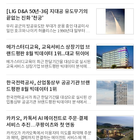
AI 데이터센터 매출이 90% 이상 급증한 데 이어, 오
는 2035년까지 총 15GW(기가와트) 규모의 AI DC를
구축하겠다는 대형 청사진을 제시하면서다. 이에 따
[LIG D&A 50년-36] 지대공 유도무기의
라 경쟁 구도 역시 이동통신사인 KT, LG유플러스를
끝없는 진화 '천궁'
넘어 네이버, 삼성SDS 등 IT 인프라 기업으로 확장되
고 있다.7일 SK텔레콤에 따르면 회사는 올해 2분기
우리 공군의 방공유도탄 부대가 운용 중인 대공미사
연결 기준 매출 4조 3591억원, 영업이익 5660억원을
일인 호크와 나이키 허큘리스는 1990년대 말부터 성
기록했다. 매출은 전년 동기 대비 0.5%, 영업이익은
능 면에서 한계를 보이기 시작했다. 이에 따라 정부는
67.3% 증가한 수치다. AI DC 사업의 성장에 더해 수
기존 미사일체계를 대체할 중고도 및 중거리 대공미
익성 중심 경영, 그리고 지난해 발생한 일회성 비용에
사일을 개발하기로 결정했다.처음 KM-SAM 사업으로
메가스터디교육, 교육서비스 상장기업 브
따른 기저효과가 실
불린 이 사업의 명칭은 호크(Iron Hawk, 철매)를 대체
랜드평판 8월 빅데이터 1위...대교 뒤이어
한다는 의미에서 ‘철매Ⅱ’ 로 정해졌다. 철매Ⅱ 개발
사업은 미사일체계 완성 후인 2011년 ‘천궁(天弓)’으
메가스터디교육이 최근 한달기간을 대상으로 실시된
로 다시 장비명이 바뀌었다. 17개 업체와 관련 기관이
교육서비스 상장기업 브랜드평판 빅데이터 분석에서
참여한 가운데 LIG 넥스원은 탐색 개발에서 체계개발
1위를 차지했다. 대교와 디지털대상이 뒤를 이었다.7
완료까지 모든 과정에 참여했다. 1976년 호크 미사일
일 한국기업평판연구소(소장 구창환)는 국내 교육서
창정비 업체로 출발했던 회사가 호크 대체 유도무기
비스 상장기업 브랜드를 대상으로 지난 7월 7일부터
한국전력공사, 산업통상부 공공기관 브랜
인 천궁
8월 7일까지 수집된 소비자 빅데이터 10,074,233건
드평판 8월 빅데이터 1위
을 분석한 결과, 메가스터디교육이 브랜드평판지수
1,710,926을 기록하며 8월 1위에 올랐다고 밝혔다.
한국전력공사가 최근 한달기간을 대상으로 실시된 산
분석에 활용된 빅데이터는 지난 7월(9,491,206건) 대
업통상부 공공기관 브랜드평판 빅데이터 분석에서 1
비 6.14% 증가한 수치로, 교육서비스 상장기업 브랜
위를 차지했다. 한국가스공사와 한국수력원자력이 순
드에 대한 소비자 관심이 확대됐다.연구소에 따르면 8
으로 뒤를 이었다.7일 한국기업평판연구소(소장 구창
월 교육서비스 상장기업 브랜드평판 순위는 메가스터
환)는 산업통상부 공공기관 41개 브랜드를 대상으로
카카오, 카톡서 AI 에이전트로 주문·결제
디교육, 대교, 디지
지난 7월 7일부터 8월 7일까지 수집된 소비자 빅데이
서비스 추진…쿠팡이츠와 첫 연동
터 91,102,549건을 분석한 결과, 한국전력공사가 브
랜드평판지수 10,670,633을 기록하며 8월 1위에 올
카카오가 카카오톡에서 이용자의 의도를 파악해 주문
랐다고 밝혔다. 분석에 활용된 빅데이터는 지난 7월
과 예약, 결제까지 연결하는 에이전트 서비스에 역량
(88,893,823건) 대비 2.48% 증가한 수치다.연구소에