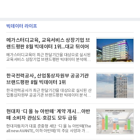
빅데이터 라이프
메가스터디교육, 교육서비스 상장기업 브
랜드평판 8월 빅데이터 1위...대교 뒤이어
메가스터디교육이 최근 한달기간을 대상으로 실시된
교육서비스 상장기업 브랜드평판 빅데이터 분석에서
1위를 차지했다. 대교와 디지털대상이 뒤를 이었다.7
일 한국기업평판연구소(소장 구창환)는 국내 교육서
비스 상장기업 브랜드를 대상으로 지난 7월 7일부터
한국전력공사, 산업통상자원부 공공기관
8월 7일까지 수집된 소비자 빅데이터 10,074,233건
브랜드평판 8월 빅데이터 1위
을 분석한 결과, 메가스터디교육이 브랜드평판지수
1,710,926을 기록하며 8월 1위에 올랐다고 밝혔다.
한국전력공사가 최근 한달기간을 대상으로 실시된 산
분석에 활용된 빅데이터는 지난 7월(9,491,206건) 대
업통상자원부 공공기관 브랜드평판 빅데이터 분석에
비 6.14% 증가한 수치로, 교육서비스 상장기업 브랜
서 1위를 차지했다. 한국가스공사와 한국수력원자력
드에 대한 소비자 관심이 확대됐다.연구소에 따르면 8
이 순으로 뒤를 이었다.7일 한국기업평판연구소(소장
월 교육서비스 상장기업 브랜드평판 순위는 메가스터
구창환)는 산업통상자원부 공공기관 41개 브랜드를
현대차 ‘디 올 뉴 아반떼’ 계약 개시…아반
디교육, 대교, 디지
대상으로 지난 7월 7일부터 8월 7일까지 수집된 소비
떼 소비자 관심도·호감도 모두 급등
자 빅데이터 91,102,549건을 분석한 결과, 한국전력
공사가 브랜드평판지수 10,670,633을 기록하며 8월
현대자동차가 대표 준중형 세단 ‘디 올 뉴 아반떼(The
1위에 올랐다고 밝혔다. 분석에 활용된 빅데이터는 지
all new AVANTE, 이하 아반떼)’의 주요 사양과 가격
난 7월(88,893,823건) 대비 2.48% 증가한 수치다.연
을 공개하고 5일부터 계약을 시작한다고 밝혔다.아반
구소에 따르면 8월 산업통상자원부 공공기관 브랜드