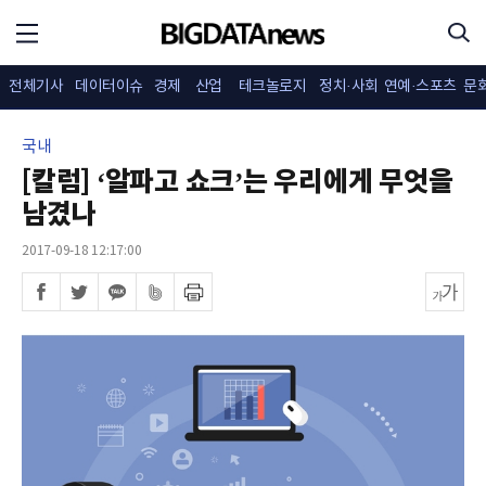
전체기사
데이터이슈
경제
산업
테크놀로지
정치·사회
연예·스포츠
문
국내
[칼럼] ‘알파고 쇼크’는 우리에게 무엇을
남겼나
2017-09-18 12:17:00