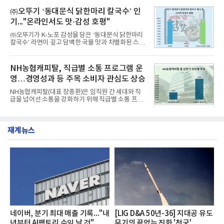
떼는 6년 만에 선보이는 8세대 완전변경 모델로, ▲정
평판 30위 순위는 한국전력공사, 한국가스공사, 한국
교한 선과 면을 중심으로 완성한 파격적인 디자인 ▲
㈜오뚜기 ‘동대문식 닭한마리 칼국수’ 인
수력원자력, 한국석
과거 중형 세단 수준으로 확대된 차체 제원 ▲글로벌
기..."온라인서도 맛·감성 호평"
최고 수준의 안전성 ▲성능과 효율을 동시에 높인 주
행 완성도 ▲첨단 편의 및 디지털 사양 적용 등을 통해
㈜오뚜기가 K-노포 감성을 담은 ‘동대문식 닭한마리
글로벌 준중형 세단의 새로운 기준을 세웠다.아반떼
칼국수’ 라면이 깊고 담백한 국물 맛과 차별화된 스토
는 가솔린 2.0과 1.6 하이브리드 두 가지 파워트레인
리로 출시 초기부터 높은 인기를 얻고 있다고 4일 밝
과 모던, 프리미엄, 인스퍼레이션 세 가지 트림으로
혔다.‘동대문식 닭한마리 칼국수’는 예상을 뛰어넘는
운영된다.◆ 디자인·공간·안전·성능 전반에서 차급을
소비자 호응에 힘입어 지난 7월 13일 첫 선을 보인 지
NH농협캐피탈, 직급별 소통 프로그램 운
넘
단 18일 만에 누적 판매량 50만 개를 돌파하는 성과를
영…경영성과 등 주목 소비자 관심도 상승
거두었다.이번 신제품은 개발진이 전국의 닭한마리
전문점을 직접 찾아 다니며 최적의 육수 비율을 완성
NH농협캐피탈(대표 장종환)은 임직원 간 세대와 직
했다. 자극적이지 않으면서도 깊은 닭육수에 마늘의
급을 넘어선 소통을 강화하기 위해 직급별 소통 프로
개운한 풍미를 더했으며, 국물이 잘 배어들면서도 쫄
그램'너하(NH)고, 나하(NH)고, NH GO!'를 지난 27일
깃한 식감이 살아있는 칼국수 면발을 정교하게 구현
부터 30일까지 서울 원센티널 NH농협캐피탈타워 22
했다는게 회사측의 설명이다.실제 현장 시식 행사에
층에서 운영했다고 31일 밝혔다.이번 프로그램은 경
서도
재계뉴스
영지원부 홍보팀과 2026년 새로이(e)＊가 공동 주관
했으며, ▲팀장·부장(7.27), ▲계장·주임(7.28), ▲과
장·차장(7.29), ▲대리(7.30) 등 직급별로 총 4회에 걸
쳐 진행됐다.참고로 새로이(e)는 NH농협캐피탈 MZ
세대들로(과장~계장) 구성된 자율 참여조직으로, 조
직문화 혁신과 업무 효율성 향상을 위한 다양한 활동
을 추진하며,새로운 변화와 이로운 영향력을 조직전
반에 전파하는 역할
네이버, 분기 최대 매출 기록..."내
[LIG D&A 50년-36] 지대공 유도
년부터 AI팩토리 수익 날 것"
무기의 끝없는 진화 '천궁'