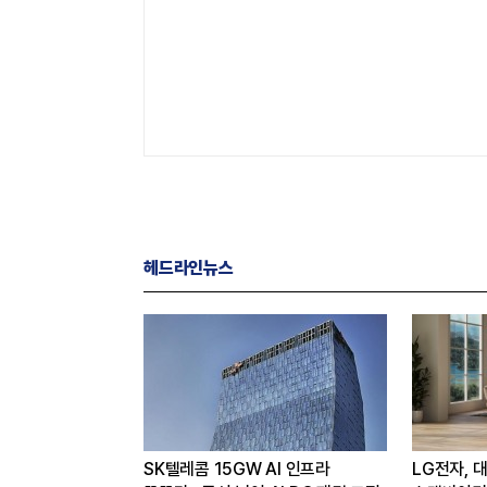
헤드라인뉴스
 얻은 카카오,
SK텔레콤 15GW AI 인프라
LG전자, 