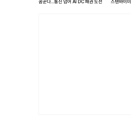
선택과 집중'
꿈꾼다…통신 넘어 AI DC 패권 도전
스탠바이미2
관심도 증