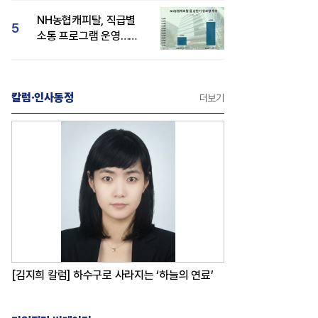
감성 호평"
NH농협캐피탈, 직급별
5
소통 프로그램 운영…
경영성과 등 주목 소비자
관심도 상승
칼럼·인사동정
더보기
[김지희 칼럼] 하수구로 사라지는 ‘하늘의 연료’