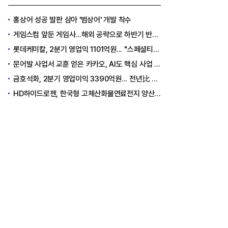
홍상어 성공 발판 삼아 '범상어' 개발 착수
게임스컴 앞둔 게임사…해외 공략으로 하반기 반등 꾀한다
롯데케미칼, 2분기 영업익 1101억원... "스페셜티 전환 가속"
문어발 사업서 교훈 얻은 카카오, AI도 핵심 사업 '선택과 집중'
금호석화, 2분기 영업이익 3390억원... 전년比 419% 급증
HD하이드로젠, 한국형 고체산화물연료전지 양산체계 구축