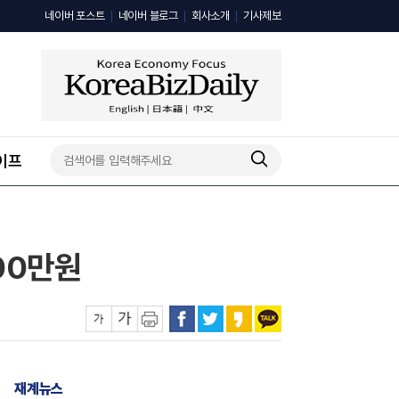
네이버 포스트
네이버 블로그
회사소개
기사제보
이프
00만원
재계뉴스