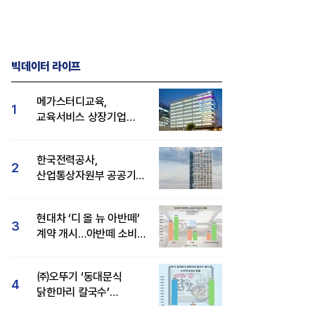
빅데이터 라이프
메가스터디교육,
1
교육서비스 상장기업
브랜드평판 8월 빅데이터
1위...대교 뒤이어
한국전력공사,
2
산업통상자원부 공공기관
브랜드평판 8월 빅데이터
1위
현대차 ‘디 올 뉴 아반떼’
3
계약 개시…아반떼 소비자
관심도·호감도 모두 급등
㈜오뚜기 ‘동대문식
4
닭한마리 칼국수’
인기..."온라인서도 맛·