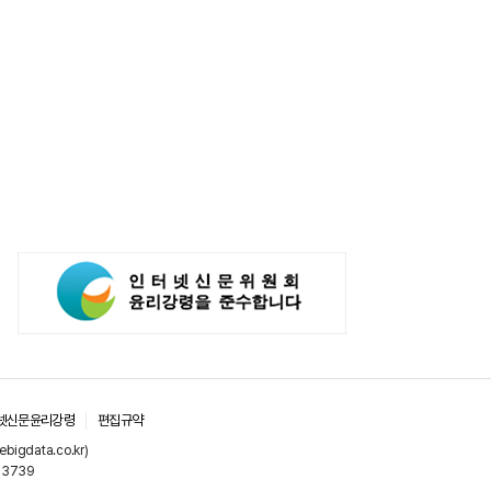
넷신문윤리강령
편집규약
gdata.co.kr)
-3739