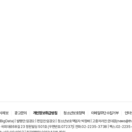
사제보
광고문의
개인정보취급방침
청소년보호정책
이메일무단수집거부
인터
igData) | 발행인:임경오 | 편집인:임경오 | 청소년보호책임자:박정배 | 고충처리인:권대경(news@thebi
국회대로68길 23 정원빌딩 501호 (우편번호:07237)| 전화:02-2235-3738 | 팩스:02-2235