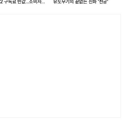
 구독료 반값...소비자
유도무기의 끝없는 진화 '천궁'
17
가