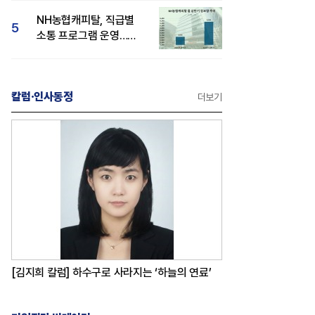
감성 호평"
NH농협캐피탈, 직급별
5
소통 프로그램 운영…
경영성과 등 주목 소비자
관심도 상승
칼럼·인사동정
더보기
[김지희 칼럼] 하수구로 사라지는 ‘하늘의 연료’