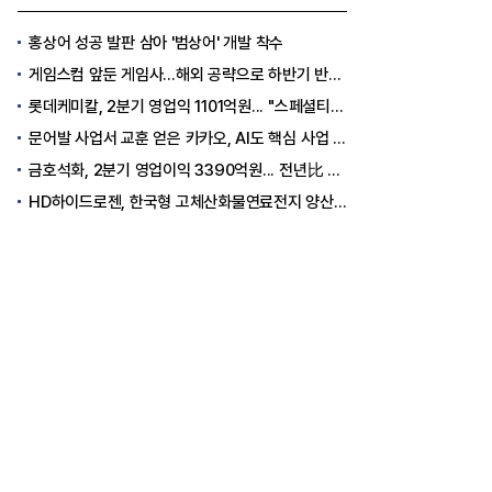
홍상어 성공 발판 삼아 '범상어' 개발 착수
게임스컴 앞둔 게임사…해외 공략으로 하반기 반등 꾀한다
롯데케미칼, 2분기 영업익 1101억원... "스페셜티 전환 가속"
문어발 사업서 교훈 얻은 카카오, AI도 핵심 사업 '선택과 집중'
금호석화, 2분기 영업이익 3390억원... 전년比 419% 급증
HD하이드로젠, 한국형 고체산화물연료전지 양산체계 구축