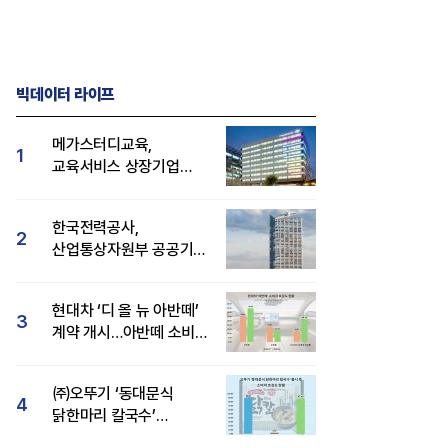
빅데이터 라이프
메가스터디교육,
1
교육서비스 상장기업
브랜드평판 8월 빅데이터
1위...대교 뒤이어
한국전력공사,
2
산업통상자원부 공공기관
브랜드평판 8월 빅데이터
1위
현대차 ‘디 올 뉴 아반떼’
3
계약 개시…아반떼 소비자
관심도·호감도 모두 급등
㈜오뚜기 ‘동대문식
4
닭한마리 칼국수’
인기..."온라인서도 맛·