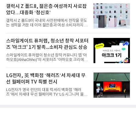
갤럭시 Z 폴드8, 젊은층·여성까지 사로잡
았다…대중화 ‘청신호’
갤럭시 Z 폴드8이 국내외 사전판매에서 전작을 웃도
는 성적을 거둔 데 이어 젊은층과 여성 소비자까지 빠
르게 흡수하며 흥행세를 이어가고 있다. 대화면과 생
산성을 앞세운 기존 폴드의 소비자층에서 벗어나 디
자인과 휴대성을 강화하면서 폴더블폰의 대중화를 본
스마일게이트 퓨처랩, 청소년 창작 서포터
격화하고 있다는 분석이 나온다.10일 카운터포인트
즈 '아크크' 1기 발족...소비자 관심도 상승
리서치에 따르면 갤럭시 Z8 시리즈의 글로벌 사전판
매량은 전작 대비 30% 이상 증가했다. 국내 사전판매
스마일게이트 퓨처랩이 청소년 창작 커뮤니티 앱 '아
량은 전작 대비 39% 늘었고 유럽에서도 20% 이상
하오호(AhhaOhho)'의 서포터즈 '아하오호 크리에이
증가했다. 미국에서도 역대 폴드 시리즈 가운데 가장
터 크루(AhhaOhho Creator Crew, 이하 '아크크')' 1
높은 수준의 사전판매 성과를 기록한 전작보다 30%
기를 발족했다고 10일 밝혔다.아하오호는 퓨처랩이
이상 늘어난 것으로 알려졌다.초기 흥행에는 폴드8의
지난 10년간 오프라인 공간에서 운영해 온 창의환경
LG전자, 英 백화점 ‘해러즈’서 차세대 무
폼팩터 변화가 영향
철학을 디지털로 확장한 플랫폼이다. 학습자가 자신
선 월페이퍼 TV 특별 전시
의 관심사에서 출발해 직접 만들고 시행착오를 겪으
며 배움을 넓혀가도록 설계됐다. 디지털 콘텐츠를 소
LG전자가 영국 런던의 대표 럭셔리 백화점 ‘해러
비만 하기 쉬운 AI 시대의 아이들에게 정답을 따라가
즈’에서 차세대 무선 월페이퍼 TV ‘LG 시그니처 올레
는 능력보다 스스로 질문하고 만들어보는 '주체적 배
드 W’를 선보이며 현지 프리미엄 고객들의 관심을 끌
움의 경험'을 건넨다는 취지다.아크크는 초등학교 3학
고 있다.LG전자는 8월 7일부터 26일까지 해러즈 백
년부터 6학년 아동·청소년으로 꾸려졌다. 아하오호
화점 1층 외관을 장식하는 브롬튼 로드 쇼윈도에서
앱의 창작 챌린지에
LG 시그니처 올레드 W 특별 전시를 진행한다고 10일
밝혔다. 해당 공간은 월평균 약 110만 명이 찾는 런던
의 대표적인 프리미엄 쇼핑 거리다. 방문객들은 매장
에 들어서기 전부터 LG 시그니처 올레드 W의 뛰어난
화질과 초슬림 디자인을 경험할 수 있으며 쇼윈도에
서 본 제품을 백화점 내부 LG전자 매장에서도 직접 확