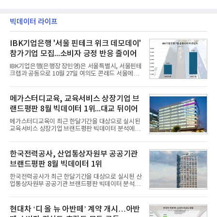
빅데이터 라이프
IBK기업은행 '서울 핀테크 위크 데모데이'
참가기업 모집...소비자 긍정 반응 줄이어
IBK기업은행(은행장 장민영)은 서울특별시, 서울핀테
크랩과 공동으로 10월 27일 여의도 콘래드 서울에서
개최 예정인 ‘2026 서울 핀테크 위크 데모데이 with
IBK기업은행’에 참가할 기업을 모집한다고 10일 밝혔
다.이번 데모데이는 ‘AX 기반 디지털금융의 전환’을
메가스터디교육, 교육서비스 상장기업 브
주제로 개최되는 ‘서울 핀테크 위크 2026’의 공식 프
랜드평판 8월 빅데이터 1위...대교 뒤이어
로그램으로, 우수한 AX 기반 핀테크 기업을 발굴하고
투자유치와 사업 협력 기회를 지원하기 위해 마련됐
메가스터디교육이 최근 한달기간을 대상으로 실시된
다.참여 대상은 창업 7년 이내의 서울 소재 핀테크 스
교육서비스 상장기업 브랜드평판 빅데이터 분석에서
타트업과 중소기업 창업 지원법에 따른 신사업 분야
1위를 차지했다. 대교와 디지털대상이 뒤를 이었다.7
의 창업 10년 이내 기업이다. 참가 신청은 10일부터
일 한국기업평판연구소(소장 구창환)는 국내 교육서
30일까지 스타트업 플러스 홈페이지를 통해 가능하
비스 상장기업 브랜드를 대상으로 지난 7월 7일부터
한국전력공사, 산업통상자원부 공공기관
다.심사를
8월 7일까지 수집된 소비자 빅데이터 10,074,233건
브랜드평판 8월 빅데이터 1위
을 분석한 결과, 메가스터디교육이 브랜드평판지수
1,710,926을 기록하며 8월 1위에 올랐다고 밝혔다.
한국전력공사가 최근 한달기간을 대상으로 실시된 산
분석에 활용된 빅데이터는 지난 7월(9,491,206건) 대
업통상자원부 공공기관 브랜드평판 빅데이터 분석에
비 6.14% 증가한 수치로, 교육서비스 상장기업 브랜
서 1위를 차지했다. 한국가스공사와 한국수력원자력
드에 대한 소비자 관심이 확대됐다.연구소에 따르면 8
이 순으로 뒤를 이었다.7일 한국기업평판연구소(소장
월 교육서비스 상장기업 브랜드평판 순위는 메가스터
구창환)는 산업통상자원부 공공기관 41개 브랜드를
현대차 ‘디 올 뉴 아반떼’ 계약 개시…아반
디교육, 대교, 디지
대상으로 지난 7월 7일부터 8월 7일까지 수집된 소비