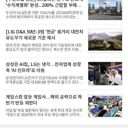
격화하고 있다는 분석이 나온다.10일 카운터포인트
'수직계열화' 완성...200% 근접할 부채비
리서치에 따르면 갤럭시 Z8 시리즈의 글로벌 사전판
매량은 전작 대비 30% 이상 증가했다. 국내 사전판매
율 부담
두산이 SK실트론 지분 70.61%를 2조3000억원에 인
량은 전작 대비 39% 늘었고 유럽에서도 20% 이상
수하며 웨이퍼부터 후공정 테스트까지 아우르는 반도
증가했다. 미국에서도 역대 폴드 시리즈 가운데 가장
체 수직계열화를 완성했다. 인수 대상인 SK실트론은
높은 수준의 사전판매 성과를 기록한 전작보다 30%
지난해 5742억원의 순손실을 내며 신용등급 하향검
이상 늘어난 것으로 알려졌다.초기 흥행에는 폴드8의
토 대상에 올라 있다. 두산의 연결 기준 부채비율도 인
[LIG D&A 50년-39] '현궁' 중거리 대전차
폼팩터 변화가 영향
수금융 1조원을 가정할 경우 200%에 근접한 191%
유도무기 새로운 기준 제시
까지 오를 것으로 신용평가사들은 추산하고 있다.10
일 금융감독원 전자공시와 업계 등에 따르면 ㈜두산
현대 전장 개념의 변화로 전차 등의 기동장비에 대한
은 지난달 31일 이사회를 열고 SK㈜가 보유한 SK실
중요도가 많이 떨어지긴 했으나. 특수한 한국 지형을
트론 지분 70.61%를 인수하는 주식매매계약(SPA)
고려할 때 북한군 전차부대는 여전히 위협적인 존재
체결을 승인했다고 공시했다. 계약서에는 장용호 SK
로 평가되고 있다. 그러나 우리 군이 운용 중인 대전차
㈜ 대표이사와 김민철 두산 대표이사가 각각 서명했
무기는 관통력과 유효사거리 모두 만족스럽지 못해
삼성은 AI칩, LG는 냉각…전자업계 성장
다. 매각 대상 지분은 SK㈜가
적 전차 파괴에 효과적이지 못했다. 특히 노후화된 대
축 'AI 인프라'로 이동
전차 무기에 대한 군수지원이 미흡해 전력 발휘가 어
려웠다.따라서 부족한 사거리의 한계를 극복하고 아
삼성전자와 LG전자가 인공지능(AI) 시대를 맞아 사업
군의 생존성을 극대화할 수 있는 대전차 유도무기 개
무게중심을 기업 대상(B2B) 영역으로 옮기고 있다.
발이 절실했다.2007년부터 국방과학연구소(ADD) 주
TV와 생활가전 등 전통적인 소비자 시장이 성숙기에
관으로 중거리 대전차 유도무기 탐색개발을 시작했
접어든 가운데 삼성전자는 AI 반도체를 중심으로 데
다. 5대 개발 전략으로 성능 우위, 소량화경량화 실현,
이터센터 생태계 공략을 강화하고 LG전자는 냉각솔
게임스컴 앞둔 게임사…해외 공략으로 하
국산화에 의
루션·전장·로봇 등 기업용 솔루션 사업 확대에 속도를
반기 반등 꾀한다
내고 있다.9일 업계에 따르면 LG전자는 2분기 생활가
전과 프리미엄 제품 경쟁력에 더해 B2B 사업 확대 효
이달 말 독일 쾰른에서 열리는 세계 최대 게임 전시회
과로 수익성을 방어한 반면 삼성전자는 디바이스경험
'게임스컴 2026'에서 국내 주요 게임사들이 신작과 글
(DX) 부문의 TV·생활가전 수익성이 악화됐다. 대신 삼
로벌 전략을 공개한다. 상반기 게임사들의 실적이 업
성은 AI 메모리 등 반도체 사업을 중심으로 새로운 성
체별로 엇갈린 가운데 하반기 신작 흥행과 해외 시장
장 동력을 확보하는 데 집중하고 있다.LG전자는 B2B
성과가 실적을 좌우할 핵심 변수로 떠오르고 있다.8일