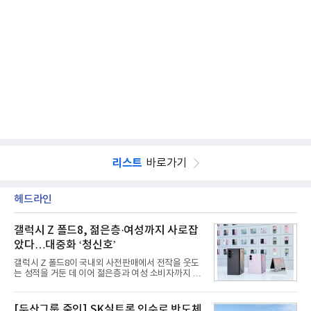
리스트
바로가기
헤드라인
갤럭시 Z 폴드8, 젊은층·여성까지 사로잡
았다…대중화 ‘청신호’
갤럭시 Z 폴드8이 국내외 사전판매에서 전작을 웃도
는 성적을 거둔 데 이어 젊은층과 여성 소비자까지 빠
르게 흡수하며 흥행세를 이어가고 있다. 대화면과 생
산성을 앞세운 기존 폴드의 소비자층에서 벗어나 디
자인과 휴대성을 강화하면서 폴더블폰의 대중화를 본
[두산그룹 줌인] SK실트론 인수로 반도체