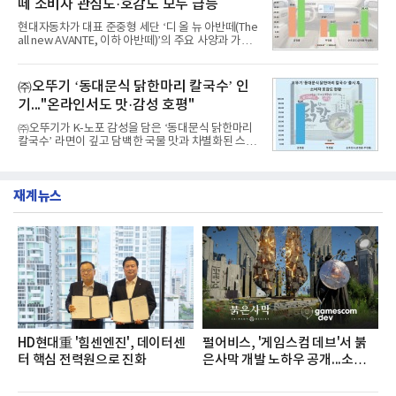
떼 소비자 관심도·호감도 모두 급등
자 빅데이터 91,102,549건을 분석한 결과, 한국전력
공사가 브랜드평판지수 10,670,633을 기록하며 8월
현대자동차가 대표 준중형 세단 ‘디 올 뉴 아반떼(The
1위에 올랐다고 밝혔다. 분석에 활용된 빅데이터는 지
all new AVANTE, 이하 아반떼)’의 주요 사양과 가격
난 7월(88,893,823건) 대비 2.48% 증가한 수치다.연
을 공개하고 5일부터 계약을 시작한다고 밝혔다.아반
구소에 따르면 8월 산업통상자원부 공공기관 브랜드
떼는 6년 만에 선보이는 8세대 완전변경 모델로, ▲정
평판 30위 순위는 한국전력공사, 한국가스공사, 한국
교한 선과 면을 중심으로 완성한 파격적인 디자인 ▲
㈜오뚜기 ‘동대문식 닭한마리 칼국수’ 인
수력원자력, 한국석
과거 중형 세단 수준으로 확대된 차체 제원 ▲글로벌
기..."온라인서도 맛·감성 호평"
최고 수준의 안전성 ▲성능과 효율을 동시에 높인 주
행 완성도 ▲첨단 편의 및 디지털 사양 적용 등을 통해
㈜오뚜기가 K-노포 감성을 담은 ‘동대문식 닭한마리
글로벌 준중형 세단의 새로운 기준을 세웠다.아반떼
칼국수’ 라면이 깊고 담백한 국물 맛과 차별화된 스토
는 가솔린 2.0과 1.6 하이브리드 두 가지 파워트레인
리로 출시 초기부터 높은 인기를 얻고 있다고 4일 밝
과 모던, 프리미엄, 인스퍼레이션 세 가지 트림으로
혔다.‘동대문식 닭한마리 칼국수’는 예상을 뛰어넘는
운영된다.◆ 디자인·공간·안전·성능 전반에서 차급을
소비자 호응에 힘입어 지난 7월 13일 첫 선을 보인 지
넘
재계뉴스
단 18일 만에 누적 판매량 50만 개를 돌파하는 성과를
거두었다.이번 신제품은 개발진이 전국의 닭한마리
전문점을 직접 찾아 다니며 최적의 육수 비율을 완성
했다. 자극적이지 않으면서도 깊은 닭육수에 마늘의
개운한 풍미를 더했으며, 국물이 잘 배어들면서도 쫄
깃한 식감이 살아있는 칼국수 면발을 정교하게 구현
했다는게 회사측의 설명이다.실제 현장 시식 행사에
서도
HD현대重 '힘센엔진', 데이터센
펄어비스, '게임스컴 데브'서 붉
터 핵심 전력원으로 진화
은사막 개발 노하우 공개...소비자
관심도 증가