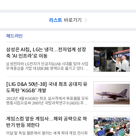
리스트
바로가기
헤드라인
삼성은 AI칩, LG는 냉각…전자업계 성장
축 'AI 인프라'로 이동
삼성전자와 LG전자가 인공지능(AI) 시대를 맞아 사업
무게중심을 기업 대상(B2B) 영역으로 옮기고 있다.
TV와 생활가전 등 전통적인 소비자 시장이 성숙기에
접어든 가운데 삼성전자는 AI 반도체를 중심으로 데
이터센터 생태계 공략을 강화하고 LG전자는 냉각솔
[LIG D&A 50년-38] 국내 최초 공대지 유
루션·전장·로봇 등 기업용 솔루션 사업 확대에 속도를
도폭탄 'KGGB' 개발
내고 있다.9일 업계에 따르면 LG전자는 2분기 생활가
전과 프리미엄 제품 경쟁력에 더해 B2B 사업 확대 효
2012년 4월 KGGB는 최초 실사격에서 목표물을 모두
과로 수익성을 방어한 반면 삼성전자는 디바이스경험
명중시킴으로써 2007년 국방과학연구소(ADD) 주관
(DX) 부문의 TV·생활가전 수익성이 악화됐다. 대신 삼
으로 시작된 KGGB 개발사업에 LIG넥스원은 시제업
성은 AI 메모리 등 반도체 사업을 중심으로 새로운 성
체로 참여했다. 체계개발에는 총 400여억 원의 개발
장 동력을 확보하는 데 집중하고 있다.LG전자는 B2B
비와 62개월의 기간이 소요됐다. 한국형 GPS 유도폭
게임스컴 앞둔 게임사…해외 공략으로 하
사업 확대
탄 KGGB(Korea GPS Guided Bomb)는 국내 최초
반기 반등 꾀한다
의 공대지 유도폭탄으로 2012년에 최종 전투용 적합
판정을 받았다.우리 공군이 운용하는 모든 전투기에
이달 말 독일 쾰른에서 열리는 세계 최대 게임 전시회
탑재할 수 있는 KGGB는 일반목적폭탄(General