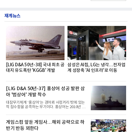
그램'너하(NH)고, 나하(NH)고, NH GO!'를 지난 27일
깃한 식감이 살아있는 칼국수 면발을 정교하게 구현
부터 30일까지 서울 원센티널 NH농협캐피탈타워 22
했다는게 회사측의 설명이다.실제 현장 시식 행사에
층에서 운영했다고 31일 밝혔다.이번 프로그램은 경
서도
재계뉴스
영지원부 홍보팀과 2026년 새로이(e)＊가 공동 주관
했으며, ▲팀장·부장(7.27), ▲계장·주임(7.28), ▲과
장·차장(7.29), ▲대리(7.30) 등 직급별로 총 4회에 걸
쳐 진행됐다.참고로 새로이(e)는 NH농협캐피탈 MZ
세대들로(과장~계장) 구성된 자율 참여조직으로, 조
직문화 혁신과 업무 효율성 향상을 위한 다양한 활동
을 추진하며,새로운 변화와 이로운 영향력을 조직전
반에 전파하는 역할
[LIG D&A 50년-38] 국내 최초 공
삼성은 AI칩, LG는 냉각…전자업
대지 유도폭탄 'KGGB' 개발
계 성장축 'AI 인프라'로 이동
[LIG D&A 50년-37] 홍상어 성공 발판 삼
아 '범상어' 개발 착수
대잠무기체계 ‘홍상어’는 경어뢰 사정거리 밖에 있는
적 잠수함을 공격하는 무기이다. 홍상어는 2010년 넥
스원퓨처 시절 진해하우스에서 최초 생산돼 전력화가
이뤄졌다. 이후 2012년 한국형 구축함(KDX-1) 이상
의 함정에 실전 배치됐다.그해 7월 해군은 동해상에서
게임스컴 앞둔 게임사…해외 공략으로 하
성능 검증을 위해 홍상어 시험발사를 실시했다. 이때
반기 반등 꾀한다
홍상어가 목표 지점에서 입수한 후 표적을 타격하지