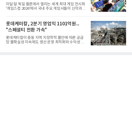
못하고 물속에서 멈춰버리는 예상 밖의 일이 벌어졌
이달 말 독일 쾰른에서 열리는 세계 최대 게임 전시회
다. 2차 품질확인 사격 시험에서도 만족스러운 결과를
'게임스컴 2026'에서 국내 주요 게임사들이 신작과 글
얻지 못했다. 완벽한 신뢰성 확보를 위해 LIG넥스원은
로벌 전략을 공개한다. 상반기 게임사들의 실적이 업
국방과학연구소(ADD) 테스크포스(TF)와 합심해 본
체별로 엇갈린 가운데 하반기 신작 흥행과 해외 시장
격적인 개선 작업에 착수했다.홍상어 유도탄의 모든
성과가 실적을 좌우할 핵심 변수로 떠오르고 있다.8일
롯데케미칼, 2분기 영업익 1101억원...
분야를
업계에 따르면 올해 상반기 게임업계는 기업별 성적
"스페셜티 전환 가속"
표가 크게 갈렸다. 대표적으로 크래프톤은 'PUBG: 배
틀그라운드'의 안정적인 성장에 힘입어 상반기 연결
롯데케미칼이 중동 지역 지정학적 불안에 따른 공급
기준 매출 2조6616억원, 영업이익 9725억원으로 역
망 불확실성 지속에도 생산 운영 최적화와 수익성 중
대 최대 실적을 기록했다. 엔씨도 올해 출시한 '아이온
심의 사업 운영을 통해 전분기에 이어 흑자 기조를 이
2' 등에 힘입어 호실적을 거둘 것으로 전망된다.반면
어갔다.롯데케미칼이 2026년 2분기 연결 기준 매출
넷마블은 2분기 매출이 증가했지만 영업이익은 전년
액 5조6864억원, 영업이익 1101억원을 기록했다고 7
동기 대
일 밝혔다. 사업별로는 기초화학 부문(롯데케미칼 기
초소재사업·LC타이탄·LC USA·롯데대산석화)이 매
출 3조9403억원, 영업이익 23억원을 기록했다. 정기
보수 영향과 원료 가격 변동에 따른 래깅 효과로 전분
기 대비 수익성은 둔화됐지만 흑자 전환 흐름을 유지
했다.첨단소재 부문은 매출 1조1551억원, 영업이익
1325억원을 기록했다. 주요 제품의 스프레드 확대와
우호적인 환율 효과