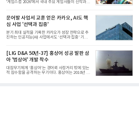
'게임스컴 2026'에서 국내 주요 게임사들이 신작과 글
Purpose Bomb)에 장착하여 운용토록 개발됐다.이
로벌 전략을 공개한다. 상반기 게임사들의 실적이 업
는 현재 군에서 보유하고 있는 상당량의 일반목적폭
체별로 엇갈린 가운데 하반기 신작 흥행과 해외 시장
탄을 활용하기 위한 취지였다.항공기에 장착된 KGGB
성과가 실적을 좌우할 핵심 변수로 떠오르고 있다.8일
문어발 사업서 교훈 얻은 카카오, AI도 핵
는 조종사가 휴대하는 명령통신장치(PDU, P
업계에 따르면 올해 상반기 게임업계는 기업별 성적
심 사업 '선택과 집중'
표가 크게 갈렸다. 대표적으로 크래프톤은 'PUBG: 배
틀그라운드'의 안정적인 성장에 힘입어 상반기 연결
분기 최대 실적을 기록한 카카오가 성장 전략으로 추
기준 매출 2조6616억원, 영업이익 9725억원으로 역
진하는 인공지능(AI) 사업에서도 ‘선택과 집중’ 기조
대 최대 실적을 기록했다. 엔씨도 올해 출시한 '아이온
를 강화하고 있다. 경쟁사들이 AI 데이터센터 등 인프
2' 등에 힘입어 호실적을 거둘 것으로 전망된다.반면
라 투자에 나서는 것과 달리, 카카오는 ‘카카오톡’이
넷마블은 2분기 매출이 증가했지만 영업이익은 전년
라는 플랫폼 경쟁력을 활용한 AI 에이전트 서비스에
[LIG D&A 50년-37] 홍상어 성공 발판 삼
동기 대
집중하는 전략이다. 과거 무리한 사업 확장 과정에서
아 '범상어' 개발 착수
겪었던 시행착오를 되풀이하지 않고 핵심 역량에 집
중하겠다는 취지로 풀이된다.7일 업계에 따르면 카카
대잠무기체계 ‘홍상어’는 경어뢰 사정거리 밖에 있는
오는 올해 2분기 연결 기준 매출 2조985억원, 영업이
적 잠수함을 공격하는 무기이다. 홍상어는 2010년 넥
익 2770억원을 기록했다. 전년 동기 대비 매출과 영업
스원퓨처 시절 진해하우스에서 최초 생산돼 전력화가
이익은 각각 9%, 36% 증가해 모두 분기 기준 역대
이뤄졌다. 이후 2012년 한국형 구축함(KDX-1) 이상
최대치다. 상반기 기준 매출은 4조405억원, 영업이익
의 함정에 실전 배치됐다.그해 7월 해군은 동해상에서
은 4884억
성능 검증을 위해 홍상어 시험발사를 실시했다. 이때
홍상어가 목표 지점에서 입수한 후 표적을 타격하지
못하고 물속에서 멈춰버리는 예상 밖의 일이 벌어졌
다. 2차 품질확인 사격 시험에서도 만족스러운 결과를
얻지 못했다. 완벽한 신뢰성 확보를 위해 LIG넥스원은
국방과학연구소(ADD) 테스크포스(TF)와 합심해 본
격적인 개선 작업에 착수했다.홍상어 유도탄의 모든
분야를