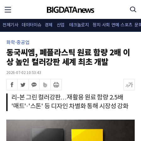
전체기사
데이터이슈
경제
산업
테크놀로지
정치·사회
연예·스포츠
문
화학·중공업
동국씨엠, 폐플라스틱 원료 함량 2배 이
상 높인 컬러강판 세계 최초 개발
2026-07-02 10:53:43
리-본 그린 컬러강판…재활용 원료 함량 2.5배
'매트'·'스톤' 등 디자인 차별화 통해 시장성 강화