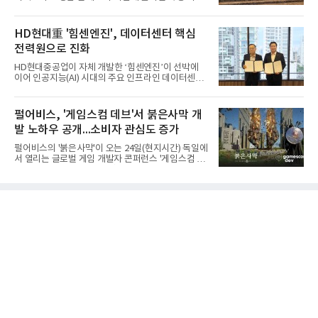
에 대해 사과하면서도, 피해자 측이 폭행을 사전에 유
도했다고 주장했다. 호카의 판권을 노린 기획에 따른
사건이었다는 것이다. 조 전 대표는 10일 서울 중구
HD현대重 '힘센엔진', 데이터센터 핵심
코리아나호텔에서 기자회견을 열고 "잘못한 것은 사
전력원으로 진화
과하고 사실이 아닌 것은 사실이 아니라고 용기 내 말
하겠다"며 "제 잘못으로 불편함을 끼친 점 다시 한번
HD현대중공업이 자체 개발한 ‘힘센엔진’이 선박에
사과드린다"고 말했다. 그는 "이 자리에 서기까지 8개
이어 인공지능(AI) 시대의 주요 인프라인 데이터센터
월이 걸렸다"며 "그동안 도무지 이해할 수 없는 일들
의 핵심 전력원으로 진화하고 있다.HD현대중공업은
을 확인하고 또 확인했다. 이제는 이 사건의 본질이 조
최근 미국 에너지 인프라 개발기업 ‘코반에너지그룹
이웍스가 전개 중인 국내 독점 판권을 빼앗기 위해 소
(Corban Energy Group)’과 9.6MW급 힘센
펄어비스, '게임스컴 데브'서 붉은사막 개
수의 내
(HiMSEN) 엔진 기반의 발전설비 공급계약을 체결했
발 노하우 공개...소비자 관심도 증가
다고 10일 밝혔다. 총 1,000메가와트(MW), 9560억
원 규모로, 현지 빅테크 기업의 데이터센터 전력 공급
펄어비스의 '붉은사막'이 오는 24일(현지시간) 독일에
원으로 활용될 예정이다.코반에너지그룹은 데이터센
서 열리는 글로벌 게임 개발자 콘퍼런스 '게임스컴 데
터 구축 및 전쟁부(DoW) 프로젝트 등 각종 인프라 사
브 2026'에 스피커로 초청받아 강연을 진행한다고 10
업에서 가스·액화천연가스(LNG)·전력 제품을 공급하
일 밝혔다.게임스컴 데브는 세계 최대 게임쇼 '게임스
고 있는 에너지 인프라 및 엔지니어링 전문기업이다.
컴'에 앞서 열리는 개발자 콘퍼런스로, 독일 쾰른메쎄
이번 계약은 HD현대중공업의
에서 열린다. 세계 각국의 게임 개발자들이 모여 최신
게임 개발 기술과 제작 경험을 공유하는 자리다.이번
강연에는 안근태 아트레벨실장과 김진환·윤진호 게
임엔진그래픽실장이 연사로 나서 '붉은사막: 광활한
파이웰 대륙을 구현한 과정과 자체 엔진 기반 대규모
오픈월드 제작 기술(Crimson Desert: How We
Filled the Vast Continent of Pywel & Scaling
Open World C