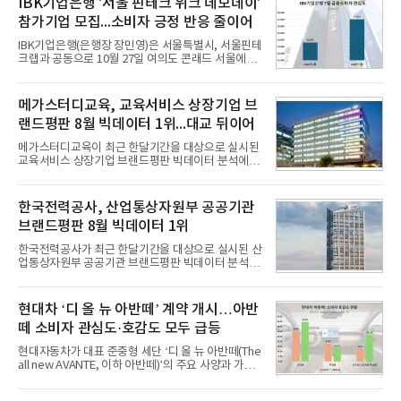
IBK기업은행 '서울 핀테크 위크 데모데이'
참가기업 모집...소비자 긍정 반응 줄이어
IBK기업은행(은행장 장민영)은 서울특별시, 서울핀테
크랩과 공동으로 10월 27일 여의도 콘래드 서울에서
개최 예정인 ‘2026 서울 핀테크 위크 데모데이 with
IBK기업은행’에 참가할 기업을 모집한다고 10일 밝혔
다.이번 데모데이는 ‘AX 기반 디지털금융의 전환’을
메가스터디교육, 교육서비스 상장기업 브
주제로 개최되는 ‘서울 핀테크 위크 2026’의 공식 프
랜드평판 8월 빅데이터 1위...대교 뒤이어
로그램으로, 우수한 AX 기반 핀테크 기업을 발굴하고
투자유치와 사업 협력 기회를 지원하기 위해 마련됐
메가스터디교육이 최근 한달기간을 대상으로 실시된
다.참여 대상은 창업 7년 이내의 서울 소재 핀테크 스
교육서비스 상장기업 브랜드평판 빅데이터 분석에서
타트업과 중소기업 창업 지원법에 따른 신사업 분야
1위를 차지했다. 대교와 디지털대상이 뒤를 이었다.7
의 창업 10년 이내 기업이다. 참가 신청은 10일부터
일 한국기업평판연구소(소장 구창환)는 국내 교육서
30일까지 스타트업 플러스 홈페이지를 통해 가능하
비스 상장기업 브랜드를 대상으로 지난 7월 7일부터
한국전력공사, 산업통상자원부 공공기관
다.심사를
8월 7일까지 수집된 소비자 빅데이터 10,074,233건
브랜드평판 8월 빅데이터 1위
을 분석한 결과, 메가스터디교육이 브랜드평판지수
1,710,926을 기록하며 8월 1위에 올랐다고 밝혔다.
한국전력공사가 최근 한달기간을 대상으로 실시된 산
분석에 활용된 빅데이터는 지난 7월(9,491,206건) 대
업통상자원부 공공기관 브랜드평판 빅데이터 분석에
비 6.14% 증가한 수치로, 교육서비스 상장기업 브랜
서 1위를 차지했다. 한국가스공사와 한국수력원자력
드에 대한 소비자 관심이 확대됐다.연구소에 따르면 8
이 순으로 뒤를 이었다.7일 한국기업평판연구소(소장
월 교육서비스 상장기업 브랜드평판 순위는 메가스터
구창환)는 산업통상자원부 공공기관 41개 브랜드를
현대차 ‘디 올 뉴 아반떼’ 계약 개시…아반
디교육, 대교, 디지
대상으로 지난 7월 7일부터 8월 7일까지 수집된 소비
떼 소비자 관심도·호감도 모두 급등
자 빅데이터 91,102,549건을 분석한 결과, 한국전력
공사가 브랜드평판지수 10,670,633을 기록하며 8월
현대자동차가 대표 준중형 세단 ‘디 올 뉴 아반떼(The
1위에 올랐다고 밝혔다. 분석에 활용된 빅데이터는 지
all new AVANTE, 이하 아반떼)’의 주요 사양과 가격
난 7월(88,893,823건) 대비 2.48% 증가한 수치다.연
을 공개하고 5일부터 계약을 시작한다고 밝혔다.아반
구소에 따르면 8월 산업통상자원부 공공기관 브랜드
떼는 6년 만에 선보이는 8세대 완전변경 모델로, ▲정
평판 30위 순위는 한국전력공사, 한국가스공사, 한국