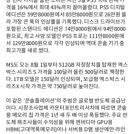
장 먼저 가격을 올린 소니는 지난 5월 PS5 국내 판매 가
격을 16%에서 최대 43%까지 끌어올렸다. PS5 디지털
에디션은 59만8000원에서 85만8000원으로 26만원 올
라 가장 큰 폭의 인상률을 기록했다. 디스크 드라이브가
포함된 스탠다드 에디션은 74만8000원에서 94만8000
원으로, 최고 사양 모델인 PS5 프로는 111만8000원에
서 129만8000원으로 각각 인상되며 역대 콘솔 기기 중
최고가를 새로 썼다.
MS도 오는 8월 1일부터 512GB 저장장치를 탑재한 엑스
박스 시리즈 S 가격을 100달러 올린 500달러로 책정한
다. 1TB 모델은 150달러 인상되며, 보급형 엑스박스 시
리즈X 시작 가격은 약 750달러로 높아진다.
이 같은 '콘솔플레이션'의 주범은 글로벌 반도체 공급난
이다. 시장조사업체 카운터포인트리서치에 따르면 콘솔
용 메모리 칩 가격은 1년 새 두 배 이상 폭등했다. 주요 반
도체 제조사들이 수익성을 위해 엔비디아 GPU용
HBM(고대역폭메모리)이나 서버용 D램 생산에만 라인