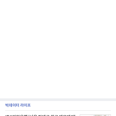
2' 등에 힘입어 호실적을 거둘 것으로 전망된다.반면
넷마블은 2분기 매출이 증가했지만 영업이익은 전년
동기 대
빅데이터 라이프