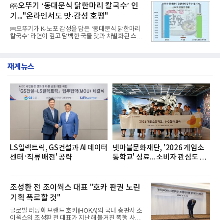
교한 선과 면을 중심으로 완성한 파격적인 디자인 ▲
㈜오뚜기 ‘동대문식 닭한마리 칼국수’ 인
수력원자력, 한국석
과거 중형 세단 수준으로 확대된 차체 제원 ▲글로벌
기..."온라인서도 맛·감성 호평"
최고 수준의 안전성 ▲성능과 효율을 동시에 높인 주
행 완성도 ▲첨단 편의 및 디지털 사양 적용 등을 통해
㈜오뚜기가 K-노포 감성을 담은 ‘동대문식 닭한마리
글로벌 준중형 세단의 새로운 기준을 세웠다.아반떼
칼국수’ 라면이 깊고 담백한 국물 맛과 차별화된 스토
는 가솔린 2.0과 1.6 하이브리드 두 가지 파워트레인
리로 출시 초기부터 높은 인기를 얻고 있다고 4일 밝
과 모던, 프리미엄, 인스퍼레이션 세 가지 트림으로
혔다.‘동대문식 닭한마리 칼국수’는 예상을 뛰어넘는
운영된다.◆ 디자인·공간·안전·성능 전반에서 차급을
소비자 호응에 힘입어 지난 7월 13일 첫 선을 보인 지
넘
재계뉴스
단 18일 만에 누적 판매량 50만 개를 돌파하는 성과를
거두었다.이번 신제품은 개발진이 전국의 닭한마리
전문점을 직접 찾아 다니며 최적의 육수 비율을 완성
했다. 자극적이지 않으면서도 깊은 닭육수에 마늘의
개운한 풍미를 더했으며, 국물이 잘 배어들면서도 쫄
깃한 식감이 살아있는 칼국수 면발을 정교하게 구현
했다는게 회사측의 설명이다.실제 현장 시식 행사에
서도
LS일렉트릭, GS건설과 AI 데이터
넷마블문화재단, '2026 게임소
센터 ‘직류 배전' 공략
통학교' 성료... 소비자 관심도 증
가
조성환 전 조이웍스 대표 "호카 판권 노린
기획 폭로할 것"
글로벌 러닝화 브랜드 호카(HOKA)의 국내 총판사 조
이웍스의 조성환 전 대표가 지난해 불거진 폭행 사건