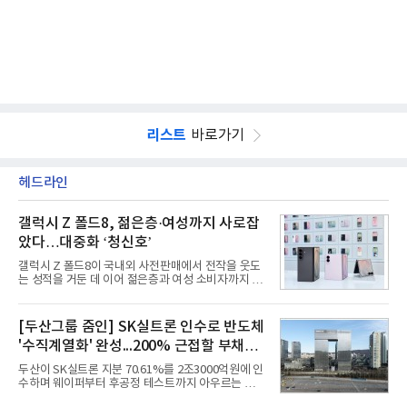
리스트
바로가기
헤드라인
갤럭시 Z 폴드8, 젊은층·여성까지 사로잡
았다…대중화 ‘청신호’
갤럭시 Z 폴드8이 국내외 사전판매에서 전작을 웃도
는 성적을 거둔 데 이어 젊은층과 여성 소비자까지 빠
르게 흡수하며 흥행세를 이어가고 있다. 대화면과 생
산성을 앞세운 기존 폴드의 소비자층에서 벗어나 디
자인과 휴대성을 강화하면서 폴더블폰의 대중화를 본
[두산그룹 줌인] SK실트론 인수로 반도체
격화하고 있다는 분석이 나온다.10일 카운터포인트
'수직계열화' 완성...200% 근접할 부채비
리서치에 따르면 갤럭시 Z8 시리즈의 글로벌 사전판
매량은 전작 대비 30% 이상 증가했다. 국내 사전판매
율 부담
두산이 SK실트론 지분 70.61%를 2조3000억원에 인
량은 전작 대비 39% 늘었고 유럽에서도 20% 이상
수하며 웨이퍼부터 후공정 테스트까지 아우르는 반도
증가했다. 미국에서도 역대 폴드 시리즈 가운데 가장
체 수직계열화를 완성했다. 인수 대상인 SK실트론은
높은 수준의 사전판매 성과를 기록한 전작보다 30%