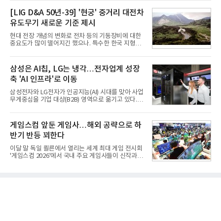
지난해 5742억원의 순손실을 내며 신용등급 하향검
이상 늘어난 것으로 알려졌다.초기 흥행에는 폴드8의
토 대상에 올라 있다. 두산의 연결 기준 부채비율도 인
[LIG D&A 50년-39] '현궁' 중거리 대전차
폼팩터 변화가 영향
수금융 1조원을 가정할 경우 200%에 근접한 191%
유도무기 새로운 기준 제시
까지 오를 것으로 신용평가사들은 추산하고 있다.10
일 금융감독원 전자공시와 업계 등에 따르면 ㈜두산
현대 전장 개념의 변화로 전차 등의 기동장비에 대한
은 지난달 31일 이사회를 열고 SK㈜가 보유한 SK실
중요도가 많이 떨어지긴 했으나. 특수한 한국 지형을
트론 지분 70.61%를 인수하는 주식매매계약(SPA)
고려할 때 북한군 전차부대는 여전히 위협적인 존재
체결을 승인했다고 공시했다. 계약서에는 장용호 SK
로 평가되고 있다. 그러나 우리 군이 운용 중인 대전차
㈜ 대표이사와 김민철 두산 대표이사가 각각 서명했
무기는 관통력과 유효사거리 모두 만족스럽지 못해
삼성은 AI칩, LG는 냉각…전자업계 성장
다. 매각 대상 지분은 SK㈜가
적 전차 파괴에 효과적이지 못했다. 특히 노후화된 대
축 'AI 인프라'로 이동
전차 무기에 대한 군수지원이 미흡해 전력 발휘가 어
려웠다.따라서 부족한 사거리의 한계를 극복하고 아
삼성전자와 LG전자가 인공지능(AI) 시대를 맞아 사업
군의 생존성을 극대화할 수 있는 대전차 유도무기 개
무게중심을 기업 대상(B2B) 영역으로 옮기고 있다.
발이 절실했다.2007년부터 국방과학연구소(ADD) 주
TV와 생활가전 등 전통적인 소비자 시장이 성숙기에
관으로 중거리 대전차 유도무기 탐색개발을 시작했
접어든 가운데 삼성전자는 AI 반도체를 중심으로 데
다. 5대 개발 전략으로 성능 우위, 소량화경량화 실현,
이터센터 생태계 공략을 강화하고 LG전자는 냉각솔
게임스컴 앞둔 게임사…해외 공략으로 하
국산화에 의
루션·전장·로봇 등 기업용 솔루션 사업 확대에 속도를
반기 반등 꾀한다
내고 있다.9일 업계에 따르면 LG전자는 2분기 생활가
전과 프리미엄 제품 경쟁력에 더해 B2B 사업 확대 효
이달 말 독일 쾰른에서 열리는 세계 최대 게임 전시회
과로 수익성을 방어한 반면 삼성전자는 디바이스경험
'게임스컴 2026'에서 국내 주요 게임사들이 신작과 글
(DX) 부문의 TV·생활가전 수익성이 악화됐다. 대신 삼
로벌 전략을 공개한다. 상반기 게임사들의 실적이 업
성은 AI 메모리 등 반도체 사업을 중심으로 새로운 성
체별로 엇갈린 가운데 하반기 신작 흥행과 해외 시장
장 동력을 확보하는 데 집중하고 있다.LG전자는 B2B
성과가 실적을 좌우할 핵심 변수로 떠오르고 있다.8일
사업 확대
업계에 따르면 올해 상반기 게임업계는 기업별 성적
표가 크게 갈렸다. 대표적으로 크래프톤은 'PUBG: 배
틀그라운드'의 안정적인 성장에 힘입어 상반기 연결
기준 매출 2조6616억원, 영업이익 9725억원으로 역
대 최대 실적을 기록했다. 엔씨도 올해 출시한 '아이온