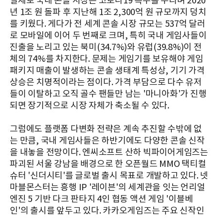
실제로 국내 콘솔 시장은 코로나19 특수를 누리며 2020
년 1조 원 돌파 후 지난해 1조 2,300억 원 규모까지 덩치
를 키웠다. 게다가 전 세계 콘솔 시장 규모는 537억 달러
로 모바일에 이어 두 번째로 크며, 특히 국내 게임사들이
진출을 노리고 있는 북미(34.7%)와 유럽(39.8%)이 전
체의 74%를 차지한다. 문제는 게임기를 보유해야 게임
패키지 매출이 발생하는 콘솔 생태계 특성상, 기기 가격
상승은 치명적이라는 점이다. 가격 부담으로 다수 유저
들이 이탈하고 오직 골수 팬들만 남는 '마니아화'가 진행
되면 장기적으로 시장 자체가 축소될 수 있다.
그럼에도 플랫폼 다변화 전략은 계속 추진할 수밖에 없
는 만큼, 국내 게임사들은 하반기에도 다양한 콘솔 신작
을 내놓을 전망이다. 엔씨소프트 산하 빅파이어게임즈는
파괴된 서울 강남을 배경으로 한 오픈월드 MMO 택티컬
슈터 '신더시티'를 글로벌 출시 목표로 개발하고 있다. 넷
마블몬스터는 흥행 IP '레이븐'의 세계관을 잇는 언리얼
엔진 5 기반 다크 판타지 4인 협동 액션 게임 '이블베
인'의 출시를 앞두고 있다. 카카오게임즈는 주요 신작인