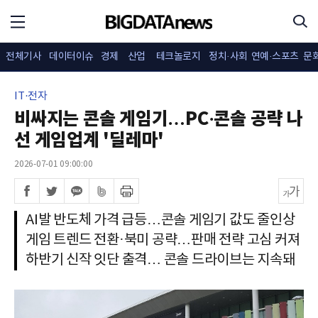
전체기사
데이터이슈
경제
산업
테크놀로지
정치·사회
연예·스포츠
문
IT·전자
비싸지는 콘솔 게임기…PC·콘솔 공략 나
선 게임업계 '딜레마'
2026-07-01 09:00:00
AI발 반도체 가격 급등…콘솔 게임기 값도 줄인상
게임 트렌드 전환·북미 공략…판매 전략 고심 커져
하반기 신작 잇단 출격… 콘솔 드라이브는 지속돼