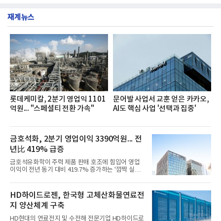
부터 30일까지 서울 원센티널 NH농협캐피탈타워 22
했다는게 회사측의 설명이다.실제 현장 시식 행사에
층에서 운영했다고 31일 밝혔다.이번 프로그램은 경
서도
재계뉴스
영지원부 홍보팀과 2026년 새로이(e)＊가 공동 주관
했으며, ▲팀장·부장(7.27), ▲계장·주임(7.28), ▲과
장·차장(7.29), ▲대리(7.30) 등 직급별로 총 4회에 걸
쳐 진행됐다.참고로 새로이(e)는 NH농협캐피탈 MZ
세대들로(과장~계장) 구성된 자율 참여조직으로, 조
직문화 혁신과 업무 효율성 향상을 위한 다양한 활동
을 추진하며,새로운 변화와 이로운 영향력을 조직전
반에 전파하는 역할
롯데케미칼, 2분기 영업익 1101
문어발 사업서 교훈 얻은 카카오,
억원... "스페셜티 전환 가속"
AI도 핵심 사업 '선택과 집중'
금호석화, 2분기 영업이익 3390억원... 전
년比 419% 급증
금호석유화학이 주력 제품 판매 호조에 힘입어 영업
이익이 전년 동기 대비 419.7% 증가하는 '깜짝 실
적'을 냈다. 금호석유화학은 연결 기준 올해 2분기 영
업이익이 3390억원으로 지난해 동기보다 419.7% 증
가한 것으로 잠정 집계됐다고 7일 공시했다.매출은 2
HD하이드로젠, 한국형 고체산화물연료전
조2682억원으로 지난해 동기 대비 27.9% 증가했다.
지 양산체계 구축
순이익은 3004억원으로 420.4% 늘었다.이번 호실적
은 주력 제품인 NB라텍스와 합성수지 판매 호조가 견
HD현대의 연료전지 및 수전해 전문기업 HD하이드로