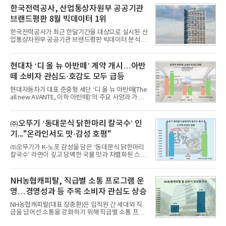
비스 상장기업 브랜드를 대상으로 지난 7월 7일부터
한국전력공사, 산업통상자원부 공공기관
8월 7일까지 수집된 소비자 빅데이터 10,074,233건
브랜드평판 8월 빅데이터 1위
을 분석한 결과, 메가스터디교육이 브랜드평판지수
1,710,926을 기록하며 8월 1위에 올랐다고 밝혔다.
한국전력공사가 최근 한달기간을 대상으로 실시된 산
분석에 활용된 빅데이터는 지난 7월(9,491,206건) 대
업통상자원부 공공기관 브랜드평판 빅데이터 분석에
비 6.14% 증가한 수치로, 교육서비스 상장기업 브랜
서 1위를 차지했다. 한국가스공사와 한국수력원자력
드에 대한 소비자 관심이 확대됐다.연구소에 따르면 8
이 순으로 뒤를 이었다.7일 한국기업평판연구소(소장
월 교육서비스 상장기업 브랜드평판 순위는 메가스터
구창환)는 산업통상자원부 공공기관 41개 브랜드를
현대차 ‘디 올 뉴 아반떼’ 계약 개시…아반
디교육, 대교, 디지
대상으로 지난 7월 7일부터 8월 7일까지 수집된 소비
떼 소비자 관심도·호감도 모두 급등
자 빅데이터 91,102,549건을 분석한 결과, 한국전력
공사가 브랜드평판지수 10,670,633을 기록하며 8월
현대자동차가 대표 준중형 세단 ‘디 올 뉴 아반떼(The
1위에 올랐다고 밝혔다. 분석에 활용된 빅데이터는 지
all new AVANTE, 이하 아반떼)’의 주요 사양과 가격
난 7월(88,893,823건) 대비 2.48% 증가한 수치다.연
을 공개하고 5일부터 계약을 시작한다고 밝혔다.아반
구소에 따르면 8월 산업통상자원부 공공기관 브랜드
떼는 6년 만에 선보이는 8세대 완전변경 모델로, ▲정
평판 30위 순위는 한국전력공사, 한국가스공사, 한국
교한 선과 면을 중심으로 완성한 파격적인 디자인 ▲
㈜오뚜기 ‘동대문식 닭한마리 칼국수’ 인
수력원자력, 한국석
과거 중형 세단 수준으로 확대된 차체 제원 ▲글로벌
기..."온라인서도 맛·감성 호평"
최고 수준의 안전성 ▲성능과 효율을 동시에 높인 주
행 완성도 ▲첨단 편의 및 디지털 사양 적용 등을 통해
㈜오뚜기가 K-노포 감성을 담은 ‘동대문식 닭한마리
글로벌 준중형 세단의 새로운 기준을 세웠다.아반떼
칼국수’ 라면이 깊고 담백한 국물 맛과 차별화된 스토
는 가솔린 2.0과 1.6 하이브리드 두 가지 파워트레인
리로 출시 초기부터 높은 인기를 얻고 있다고 4일 밝
과 모던, 프리미엄, 인스퍼레이션 세 가지 트림으로
혔다.‘동대문식 닭한마리 칼국수’는 예상을 뛰어넘는
운영된다.◆ 디자인·공간·안전·성능 전반에서 차급을
소비자 호응에 힘입어 지난 7월 13일 첫 선을 보인 지
NH농협캐피탈, 직급별 소통 프로그램 운
넘
단 18일 만에 누적 판매량 50만 개를 돌파하는 성과를
영…경영성과 등 주목 소비자 관심도 상승
거두었다.이번 신제품은 개발진이 전국의 닭한마리
전문점을 직접 찾아 다니며 최적의 육수 비율을 완성
NH농협캐피탈(대표 장종환)은 임직원 간 세대와 직
했다. 자극적이지 않으면서도 깊은 닭육수에 마늘의
급을 넘어선 소통을 강화하기 위해 직급별 소통 프로
개운한 풍미를 더했으며, 국물이 잘 배어들면서도 쫄
그램'너하(NH)고, 나하(NH)고, NH GO!'를 지난 27일
깃한 식감이 살아있는 칼국수 면발을 정교하게 구현