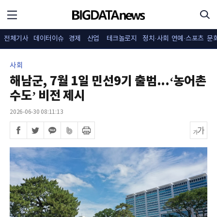
전체기사
데이터이슈
경제
산업
테크놀로지
정치·사회
연예·스포츠
문
사회
해남군, 7월 1일 민선9기 출범...‘농어촌
수도’ 비전 제시
2026-06-30 08:11:13