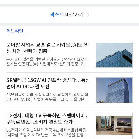
리스트
바로가기
헤드라인
문어발 사업서 교훈 얻은 카카오, AI도 핵
심 사업 '선택과 집중'
분기 최대 실적을 기록한 카카오가 성장 전략으로 추
진하는 인공지능(AI) 사업에서도 ‘선택과 집중’ 기조
를 강화하고 있다. 경쟁사들이 AI 데이터센터 등 인프
라 투자에 나서는 것과 달리, 카카오는 ‘카카오톡’이
라는 플랫폼 경쟁력을 활용한 AI 에이전트 서비스에
SK텔레콤 15GW AI 인프라 꿈꾼다…통신
집중하는 전략이다. 과거 무리한 사업 확장 과정에서
넘어 AI DC 패권 도전
겪었던 시행착오를 되풀이하지 않고 핵심 역량에 집
중하겠다는 취지로 풀이된다.7일 업계에 따르면 카카
SK텔레콤이 미래 성장동력으로 낙점한 인공지능 데
오는 올해 2분기 연결 기준 매출 2조985억원, 영업이
이터센터(AI DC) 사업에 속도를 내고 있다. 올 2분기
익 2770억원을 기록했다. 전년 동기 대비 매출과 영업
AI 데이터센터 매출이 90% 이상 급증한 데 이어, 오
이익은 각각 9%, 36% 증가해 모두 분기 기준 역대
는 2035년까지 총 15GW(기가와트) 규모의 AI DC를
최대치다. 상반기 기준 매출은 4조405억원, 영업이익
구축하겠다는 대형 청사진을 제시하면서다. 이에 따
LG전자, 대형 TV 구독하면 스탠바이미2
은 4884억
라 경쟁 구도 역시 이동통신사인 KT, LG유플러스를
구독료 반값...소비자 관심도 증가
넘어 네이버, 삼성SDS 등 IT 인프라 기업으로 확장되
고 있다.7일 SK텔레콤에 따르면 회사는 올해 2분기
LG전자가 이달 1일부터 전국 431개 베스트샵 매장
연결 기준 매출 4조 3591억원, 영업이익 5660억원을
(백화점 포함)에서 TV 번들 구독 프로모션을 진행하고
기록했다. 매출은 전년 동기 대비 0.5%, 영업이익은