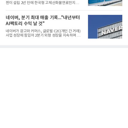
인한 것으로 풀이된다. 미국의 중국산 의료용 고무장
젠이 설립 2년 만에 한국형 고체산화물연료전지
갑 관세 인상 이후 동남아 장갑업체의 가동률이 높아
(SOFC, Solid Oxide Fuel Cell) 양산체계를 구축하고
지면서 NB라텍스 수요가 증가했고, 원재료인 부타디
본격적인 시장 공략에 나선다.HD하이드로젠은 최근
엔(BD) 가격 상승분을 제품 가격에 반영하면서 수익
한국전기안전공사(KESCO)로부터 SOFC 발전설비
네이버, 분기 최대 매출 기록..."내년부터
성이 개선됐다.금호석유
‘HD250’과 ‘HD300’, 제조시설에 대한 사용전검사를
AI팩토리 수익 날 것"
완료하고 제품 양산체계 구축했다고 밝혔다.HD250
과 HD300은 각각 249kW급과 285kW급의 중소형 발
네이버가 광고와 커머스, 글로벌 C2C(개인 간 거래)
전용 SOFC 제품이다. 이번 검사를 통해 HD하이드로
사업 성장에 힘입어 2분기 외형 성장을 지속하며 역대
젠은 제품과 제조시설의 전기설비 안전성과 적합성을
최대 매출을 기록했다. AI 검색 서비스 'AI 탭'의 이용
확인받으면서 안정적인 제품 생산과 공급을 위한 기
자 증가와 엔비디아와 추진하는 AI 팩토리를 앞세워
반을 마련했다고 설명했다.SOFC는 600~1000℃의
AI 수익화에도 속도를 내고 있다.네이버는 올해 2분기
고온에서 작동하는 고효율 친환경 발
연결 기준 매출 3조3888억원, 영업이익 5203억원을
기록했다고 7일 밝혔다. 매출은 광고·커머스 등 핵심
사업과 글로벌 C2C 성장에 힘입어 전년 동기 대비
16.2% 증가한 분기 최대 매출을 기록했다. 반면 영업
이익은 AI 인프라 투자 영향으로 0.2% 감소했다.사업
별 매출은 네이버 플랫폼 1조9022억원, 파이낸셜 플
랫폼 4707억원, 글로벌 도전 1조159억원이다.네이버
플랫폼은