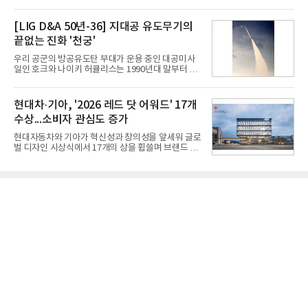
있다. 대형 TV 구독 시 스탠바이미2 구독료를 반값 할
67.3% 증가한 수치다. AI DC 사업의 성장에 더해 수
인해주는 프로모션이다.대상 제품은 65·77·83형 올
익성 중심 경영, 그리고 지난해 발생한 일회성 비용에
레드, 75·86·100형 마이크로 RGB, 75·86형 미니
[LIG D&A 50년-36] 지대공 유도무기의
따른 기저효과가 실
RGB 등 거실용 TV로 인기가 높은 베스트셀러 TV 20
끝없는 진화 '천궁'
개 모델이며, 동시 구독 계약 시 스탠바이미2(모델명
27LX6TPGA) 구독료를 50% 할인 받을 수 있다. 프로
우리 공군의 방공유도탄 부대가 운용 중인 대공미사
모션 대상 모델과 혜택, 구독료 등 프로모션 세부 사항
일인 호크와 나이키 허큘리스는 1990년대 말부터 성
은 베스트샵 판매 매니저에게 문의하면 자세히 안내
능 면에서 한계를 보이기 시작했다. 이에 따라 정부는
받을 수 있다.LG TV를 구독으로 이용하면 최대 6년까
기존 미사일체계를 대체할 중고도 및 중거리 대공미
지 구독 계약기간 내 무상 A/S를 받을 수 있으며, 이사
사일을 개발하기로 결정했다.처음 KM-SAM 사업으로
현대차·기아, '2026 레드 닷 어워드' 17개
등으로 이전
불린 이 사업의 명칭은 호크(Iron Hawk, 철매)를 대체
수상...소비자 관심도 증가
한다는 의미에서 ‘철매Ⅱ’ 로 정해졌다. 철매Ⅱ 개발
사업은 미사일체계 완성 후인 2011년 ‘천궁(天弓)’으
현대자동차와 기아가 혁신성과 창의성을 앞세워 글로
로 다시 장비명이 바뀌었다. 17개 업체와 관련 기관이
벌 디자인 시상식에서 17개의 상을 휩쓸며 브랜드 경
참여한 가운데 LIG 넥스원은 탐색 개발에서 체계개발
쟁력을 다시 한번 입증했다.현대자동차·기아는 '2026
완료까지 모든 과정에 참여했다. 1976년 호크 미사일
레드 닷 어워드: 브랜드 & 커뮤니케이션 디자인 부문
창정비 업체로 출발했던 회사가 호크 대체 유도무기
(Red Dot Design Award: Brand &
인 천궁
Communication Design)'에서 최우수상 2개, 본상
15개를 수상했다고 7일 밝혔다.'레드 닷 어워드'는 독
일 iF, 미국 IDEA와 함께 세계 3대 디자인 시상식으로
손꼽히는 세계 최대 규모의 디자인 공모전이다. 독일
노르트라인 베스트팔렌 디자인센터(Design
Zentrum Nordrhein Westfalen)가 주관해 매년 ▲
제품 디자인 ▲브랜드 & 커뮤니케이션 디자인 ▲디
자인 콘셉트 각 부문에서 우수한