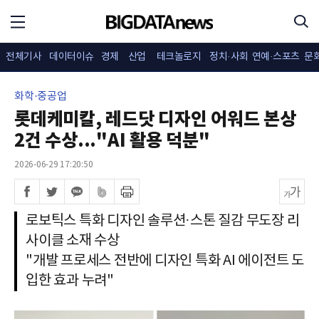
전체기사
데이터이슈
경제
산업
테크놀로지
정치·사회
연예·스포츠
문
화학·중공업
롯데케미칼, 레드닷 디자인 어워드 본상
2건 수상..."AI 활용 덕분"
2026-06-29 17:20:50
로보틱스 특화 디자인 솔루션·스톤 질감 무도장 리
사이클 소재 수상
"개발 프로세스 전반에 디자인 특화 AI 에이전트 도
입한 효과 누려"