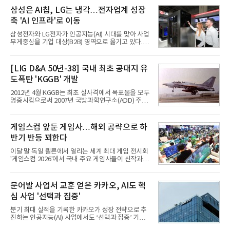
삼성은 AI칩, LG는 냉각…전자업계 성장
축 'AI 인프라'로 이동
삼성전자와 LG전자가 인공지능(AI) 시대를 맞아 사업
무게중심을 기업 대상(B2B) 영역으로 옮기고 있다.
TV와 생활가전 등 전통적인 소비자 시장이 성숙기에
접어든 가운데 삼성전자는 AI 반도체를 중심으로 데
이터센터 생태계 공략을 강화하고 LG전자는 냉각솔
[LIG D&A 50년-38] 국내 최초 공대지 유
루션·전장·로봇 등 기업용 솔루션 사업 확대에 속도를
도폭탄 'KGGB' 개발
내고 있다.9일 업계에 따르면 LG전자는 2분기 생활가
전과 프리미엄 제품 경쟁력에 더해 B2B 사업 확대 효
2012년 4월 KGGB는 최초 실사격에서 목표물을 모두
과로 수익성을 방어한 반면 삼성전자는 디바이스경험
명중시킴으로써 2007년 국방과학연구소(ADD) 주관
(DX) 부문의 TV·생활가전 수익성이 악화됐다. 대신 삼
으로 시작된 KGGB 개발사업에 LIG넥스원은 시제업
성은 AI 메모리 등 반도체 사업을 중심으로 새로운 성
체로 참여했다. 체계개발에는 총 400여억 원의 개발
장 동력을 확보하는 데 집중하고 있다.LG전자는 B2B
비와 62개월의 기간이 소요됐다. 한국형 GPS 유도폭
게임스컴 앞둔 게임사…해외 공략으로 하
사업 확대
탄 KGGB(Korea GPS Guided Bomb)는 국내 최초
반기 반등 꾀한다
의 공대지 유도폭탄으로 2012년에 최종 전투용 적합
판정을 받았다.우리 공군이 운용하는 모든 전투기에
이달 말 독일 쾰른에서 열리는 세계 최대 게임 전시회
탑재할 수 있는 KGGB는 일반목적폭탄(General
'게임스컴 2026'에서 국내 주요 게임사들이 신작과 글
Purpose Bomb)에 장착하여 운용토록 개발됐다.이
로벌 전략을 공개한다. 상반기 게임사들의 실적이 업
는 현재 군에서 보유하고 있는 상당량의 일반목적폭
체별로 엇갈린 가운데 하반기 신작 흥행과 해외 시장
탄을 활용하기 위한 취지였다.항공기에 장착된 KGGB
성과가 실적을 좌우할 핵심 변수로 떠오르고 있다.8일
문어발 사업서 교훈 얻은 카카오, AI도 핵
는 조종사가 휴대하는 명령통신장치(PDU, P
업계에 따르면 올해 상반기 게임업계는 기업별 성적
심 사업 '선택과 집중'
표가 크게 갈렸다. 대표적으로 크래프톤은 'PUBG: 배
틀그라운드'의 안정적인 성장에 힘입어 상반기 연결
분기 최대 실적을 기록한 카카오가 성장 전략으로 추
기준 매출 2조6616억원, 영업이익 9725억원으로 역
진하는 인공지능(AI) 사업에서도 ‘선택과 집중’ 기조
대 최대 실적을 기록했다. 엔씨도 올해 출시한 '아이온
를 강화하고 있다. 경쟁사들이 AI 데이터센터 등 인프
2' 등에 힘입어 호실적을 거둘 것으로 전망된다.반면