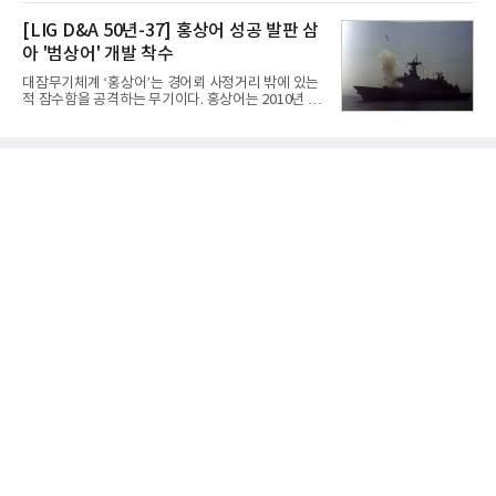
라 투자에 나서는 것과 달리, 카카오는 ‘카카오톡’이
넷마블은 2분기 매출이 증가했지만 영업이익은 전년
라는 플랫폼 경쟁력을 활용한 AI 에이전트 서비스에
[LIG D&A 50년-37] 홍상어 성공 발판 삼
동기 대
집중하는 전략이다. 과거 무리한 사업 확장 과정에서
아 '범상어' 개발 착수
겪었던 시행착오를 되풀이하지 않고 핵심 역량에 집
중하겠다는 취지로 풀이된다.7일 업계에 따르면 카카
대잠무기체계 ‘홍상어’는 경어뢰 사정거리 밖에 있는
오는 올해 2분기 연결 기준 매출 2조985억원, 영업이
적 잠수함을 공격하는 무기이다. 홍상어는 2010년 넥
익 2770억원을 기록했다. 전년 동기 대비 매출과 영업
스원퓨처 시절 진해하우스에서 최초 생산돼 전력화가
이익은 각각 9%, 36% 증가해 모두 분기 기준 역대
이뤄졌다. 이후 2012년 한국형 구축함(KDX-1) 이상
최대치다. 상반기 기준 매출은 4조405억원, 영업이익
의 함정에 실전 배치됐다.그해 7월 해군은 동해상에서
은 4884억
성능 검증을 위해 홍상어 시험발사를 실시했다. 이때
홍상어가 목표 지점에서 입수한 후 표적을 타격하지
못하고 물속에서 멈춰버리는 예상 밖의 일이 벌어졌
다. 2차 품질확인 사격 시험에서도 만족스러운 결과를
얻지 못했다. 완벽한 신뢰성 확보를 위해 LIG넥스원은
국방과학연구소(ADD) 테스크포스(TF)와 합심해 본
격적인 개선 작업에 착수했다.홍상어 유도탄의 모든
분야를