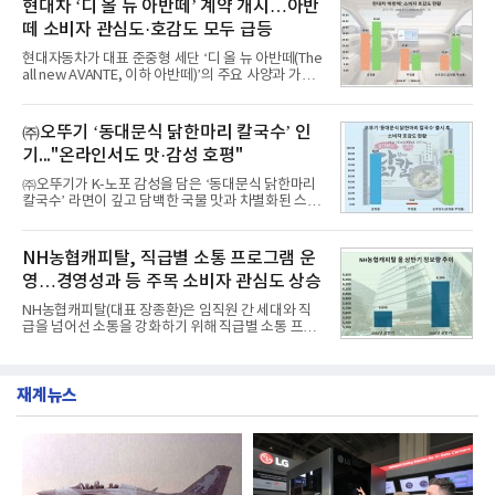
현대차 ‘디 올 뉴 아반떼’ 계약 개시…아반
디교육, 대교, 디지
대상으로 지난 7월 7일부터 8월 7일까지 수집된 소비
떼 소비자 관심도·호감도 모두 급등
자 빅데이터 91,102,549건을 분석한 결과, 한국전력
공사가 브랜드평판지수 10,670,633을 기록하며 8월
현대자동차가 대표 준중형 세단 ‘디 올 뉴 아반떼(The
1위에 올랐다고 밝혔다. 분석에 활용된 빅데이터는 지
all new AVANTE, 이하 아반떼)’의 주요 사양과 가격
난 7월(88,893,823건) 대비 2.48% 증가한 수치다.연
을 공개하고 5일부터 계약을 시작한다고 밝혔다.아반
구소에 따르면 8월 산업통상자원부 공공기관 브랜드
떼는 6년 만에 선보이는 8세대 완전변경 모델로, ▲정
평판 30위 순위는 한국전력공사, 한국가스공사, 한국
교한 선과 면을 중심으로 완성한 파격적인 디자인 ▲
㈜오뚜기 ‘동대문식 닭한마리 칼국수’ 인
수력원자력, 한국석
과거 중형 세단 수준으로 확대된 차체 제원 ▲글로벌
기..."온라인서도 맛·감성 호평"
최고 수준의 안전성 ▲성능과 효율을 동시에 높인 주
행 완성도 ▲첨단 편의 및 디지털 사양 적용 등을 통해
㈜오뚜기가 K-노포 감성을 담은 ‘동대문식 닭한마리
글로벌 준중형 세단의 새로운 기준을 세웠다.아반떼
칼국수’ 라면이 깊고 담백한 국물 맛과 차별화된 스토
는 가솔린 2.0과 1.6 하이브리드 두 가지 파워트레인
리로 출시 초기부터 높은 인기를 얻고 있다고 4일 밝
과 모던, 프리미엄, 인스퍼레이션 세 가지 트림으로
혔다.‘동대문식 닭한마리 칼국수’는 예상을 뛰어넘는
운영된다.◆ 디자인·공간·안전·성능 전반에서 차급을
소비자 호응에 힘입어 지난 7월 13일 첫 선을 보인 지
NH농협캐피탈, 직급별 소통 프로그램 운
넘
단 18일 만에 누적 판매량 50만 개를 돌파하는 성과를
영…경영성과 등 주목 소비자 관심도 상승
거두었다.이번 신제품은 개발진이 전국의 닭한마리
전문점을 직접 찾아 다니며 최적의 육수 비율을 완성
NH농협캐피탈(대표 장종환)은 임직원 간 세대와 직
했다. 자극적이지 않으면서도 깊은 닭육수에 마늘의
급을 넘어선 소통을 강화하기 위해 직급별 소통 프로
개운한 풍미를 더했으며, 국물이 잘 배어들면서도 쫄
그램'너하(NH)고, 나하(NH)고, NH GO!'를 지난 27일
깃한 식감이 살아있는 칼국수 면발을 정교하게 구현
부터 30일까지 서울 원센티널 NH농협캐피탈타워 22
했다는게 회사측의 설명이다.실제 현장 시식 행사에
층에서 운영했다고 31일 밝혔다.이번 프로그램은 경
서도
재계뉴스
영지원부 홍보팀과 2026년 새로이(e)＊가 공동 주관
했으며, ▲팀장·부장(7.27), ▲계장·주임(7.28), ▲과
장·차장(7.29), ▲대리(7.30) 등 직급별로 총 4회에 걸
쳐 진행됐다.참고로 새로이(e)는 NH농협캐피탈 MZ
세대들로(과장~계장) 구성된 자율 참여조직으로, 조
직문화 혁신과 업무 효율성 향상을 위한 다양한 활동
을 추진하며,새로운 변화와 이로운 영향력을 조직전