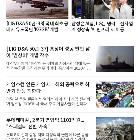
반에 전파하는 역할
[LIG D&A 50년-38] 국내 최초 공
삼성은 AI칩, LG는 냉각…전자업
대지 유도폭탄 'KGGB' 개발
계 성장축 'AI 인프라'로 이동
[LIG D&A 50년-37] 홍상어 성공 발판 삼
아 '범상어' 개발 착수
대잠무기체계 ‘홍상어’는 경어뢰 사정거리 밖에 있는
적 잠수함을 공격하는 무기이다. 홍상어는 2010년 넥
스원퓨처 시절 진해하우스에서 최초 생산돼 전력화가
이뤄졌다. 이후 2012년 한국형 구축함(KDX-1) 이상
의 함정에 실전 배치됐다.그해 7월 해군은 동해상에서
게임스컴 앞둔 게임사…해외 공략으로 하
성능 검증을 위해 홍상어 시험발사를 실시했다. 이때
반기 반등 꾀한다
홍상어가 목표 지점에서 입수한 후 표적을 타격하지
못하고 물속에서 멈춰버리는 예상 밖의 일이 벌어졌
이달 말 독일 쾰른에서 열리는 세계 최대 게임 전시회
다. 2차 품질확인 사격 시험에서도 만족스러운 결과를
'게임스컴 2026'에서 국내 주요 게임사들이 신작과 글
얻지 못했다. 완벽한 신뢰성 확보를 위해 LIG넥스원은
로벌 전략을 공개한다. 상반기 게임사들의 실적이 업
국방과학연구소(ADD) 테스크포스(TF)와 합심해 본
체별로 엇갈린 가운데 하반기 신작 흥행과 해외 시장
격적인 개선 작업에 착수했다.홍상어 유도탄의 모든
성과가 실적을 좌우할 핵심 변수로 떠오르고 있다.8일
롯데케미칼, 2분기 영업익 1101억원...
분야를
업계에 따르면 올해 상반기 게임업계는 기업별 성적
"스페셜티 전환 가속"
표가 크게 갈렸다. 대표적으로 크래프톤은 'PUBG: 배
틀그라운드'의 안정적인 성장에 힘입어 상반기 연결
롯데케미칼이 중동 지역 지정학적 불안에 따른 공급
기준 매출 2조6616억원, 영업이익 9725억원으로 역
망 불확실성 지속에도 생산 운영 최적화와 수익성 중