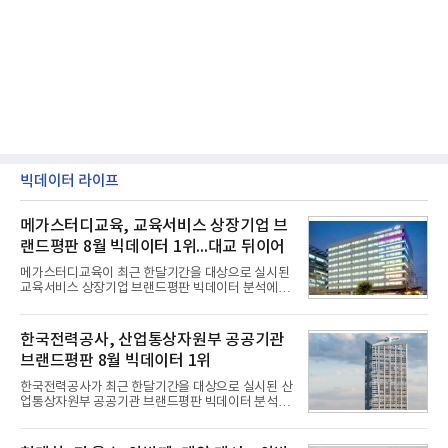
빅데이터 라이프
메가스터디교육, 교육서비스 상장기업 브
랜드평판 8월 빅데이터 1위...대교 뒤이어
메가스터디교육이 최근 한달기간을 대상으로 실시된
교육서비스 상장기업 브랜드평판 빅데이터 분석에서
1위를 차지했다. 대교와 디지털대상이 뒤를 이었다.7
일 한국기업평판연구소(소장 구창환)는 국내 교육서
비스 상장기업 브랜드를 대상으로 지난 7월 7일부터
한국전력공사, 산업통상자원부 공공기관
8월 7일까지 수집된 소비자 빅데이터 10,074,233건
브랜드평판 8월 빅데이터 1위
을 분석한 결과, 메가스터디교육이 브랜드평판지수
1,710,926을 기록하며 8월 1위에 올랐다고 밝혔다.
한국전력공사가 최근 한달기간을 대상으로 실시된 산
분석에 활용된 빅데이터는 지난 7월(9,491,206건) 대
업통상자원부 공공기관 브랜드평판 빅데이터 분석에
비 6.14% 증가한 수치로, 교육서비스 상장기업 브랜
서 1위를 차지했다. 한국가스공사와 한국수력원자력
드에 대한 소비자 관심이 확대됐다.연구소에 따르면 8
이 순으로 뒤를 이었다.7일 한국기업평판연구소(소장
월 교육서비스 상장기업 브랜드평판 순위는 메가스터
구창환)는 산업통상자원부 공공기관 41개 브랜드를