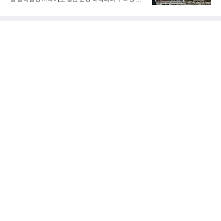
대 최대 실적을 기록했다. 엔씨도 올해 출시한 '아이온
심의 사업 운영을 통해 전분기에 이어 흑자 기조를 이
2' 등에 힘입어 호실적을 거둘 것으로 전망된다.반면
어갔다.롯데케미칼이 2026년 2분기 연결 기준 매출
넷마블은 2분기 매출이 증가했지만 영업이익은 전년
액 5조6864억원, 영업이익 1101억원을 기록했다고 7
동기 대
일 밝혔다. 사업별로는 기초화학 부문(롯데케미칼 기
초소재사업·LC타이탄·LC USA·롯데대산석화)이 매
출 3조9403억원, 영업이익 23억원을 기록했다. 정기
보수 영향과 원료 가격 변동에 따른 래깅 효과로 전분
기 대비 수익성은 둔화됐지만 흑자 전환 흐름을 유지
했다.첨단소재 부문은 매출 1조1551억원, 영업이익
1325억원을 기록했다. 주요 제품의 스프레드 확대와
우호적인 환율 효과