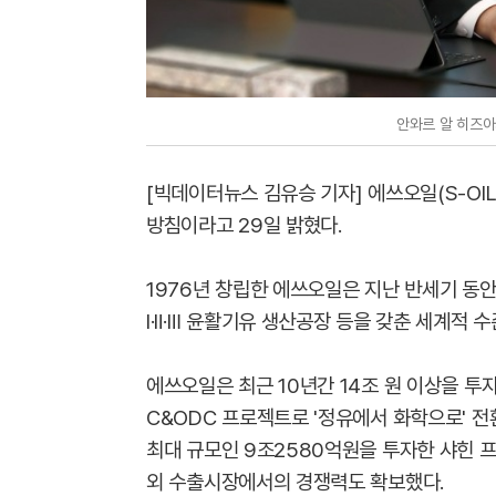
안와르 알 히즈아
[빅데이터뉴스 김유승 기자] 에쓰오일(S-OI
방침이라고 29일 밝혔다.
1976년 창립한 에쓰오일은 지난 반세기 동안
Ⅰ·Ⅱ·Ⅲ 윤활기유 생산공장 등을 갖춘 세계적 
에쓰오일은 최근 10년간 14조 원 이상을 투
C&ODC 프로젝트로 '정유에서 화학으로' 전
최대 규모인 9조2580억원을 투자한 샤힌 
외 수출시장에서의 경쟁력도 확보했다.