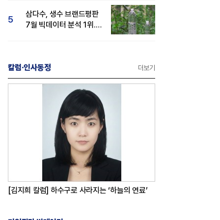
삼다수, 생수 브랜드평판
5
7월 빅데이터 분석 1위...
백산수·동원샘물 순
칼럼·인사동정
더보기
[김지희 칼럼] 하수구로 사라지는 ‘하늘의 연료’