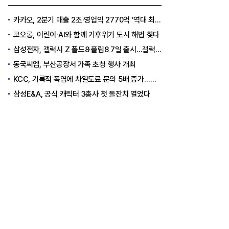
카카오, 2분기 매출 2조·영업익 2770억 '역대 최대'..."플랫폼 사업 전반 고른 성장"
코오롱, 어린이·AI와 함께 기후위기 도시 해법 찾다
삼성전자, 갤럭시 Z 폴드8·플립8 7일 출시...갤럭시워치 울트라2·워치9도 출격
동국씨엠, 부산공장서 가족 초청 행사 개최
KCC, 기록적 폭염에 차열도료 문의 5배 증가…소비자 관심도 상승
삼성E&A, 공식 캐릭터 3총사 첫 돌잔치 열었다