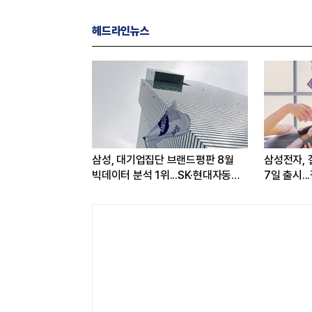
헤드라인뉴스
출 2조·영업익
삼성, 대기업집단 브랜드평판 8월
삼성전자, 
'..."플랫폼 사업
빅데이터 분석 1위...SK·현대자동차
7일 출시.
순
워치9도 