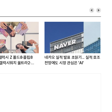
갤럭시 Z 폴드8·플립8
네카오 실적 발표 초읽기... 실적 호조
삼성
..갤럭시워치 울트라2·
전망에도 시장 관심은 'AI'
8배
출격