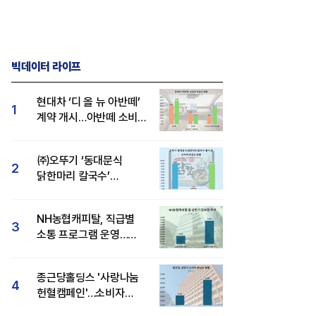
빅데이터 라이프
현대차 ‘디 올 뉴 아반떼’
1
계약 개시…아반떼 소비자
관심도·호감도 모두 급등
㈜오뚜기 ‘동대문식
2
닭한마리 칼국수’
인기..."온라인서도 맛·
감성 호평"
NH농협캐피탈, 직급별
3
소통 프로그램 운영…
경영성과 등 주목 소비자
관심도 상승
종근당홀딩스 '사랑나눔
4
헌혈캠페인'…소비자
관심도·호감도 모두 상승