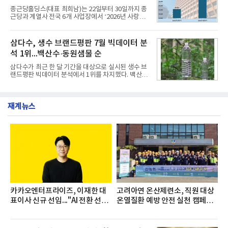
장·차장(7.29), ▲대리(7.30) 등 직급별로 총 4회에 걸
종근당홀딩스(대표 최희남)는 22일부터 30일까지 종
쳐 진행됐다.참고로 새로이(e)는 NH농협캐피탈 MZ
근당과 계열사 전국 6개 사업장에서 ‘2026년 사랑나
세대들로(과장~계장) 구성된 자율 참여조직으로, 조
눔 헌혈캠페인’을 실시했다고 31일 밝혔다.이번 캠페
직문화 혁신과 업무 효율성 향상을 위한 다양한 활동
인은 장마와 폭염, 여름휴가 등으로 헌혈 참여가 줄어
을 추진하며,새로운 변화와 이로운 영향력을 조직전
드는 시기에 안정적 혈액 수급에 기여하고 생명나눔
삼다수, 생수 브랜드평판 7월 빅데이터 분
반에 전파하는 역할
문화를 확산하기 위해 마련됐다.캠페인은 종근당 천
석 1위...백산수·동원샘물 순
안공장을 시작으로 ▲효종연구소 ▲종근당바이오 안
산공장 ▲경보제약 아산본사 ▲종근당건강 당진공장
삼다수가 최근 한 달 기간을 대상으로 실시된 생수 브
▲종근당 본사 등 전국 6개 사업장에서 릴레이 방식
랜드평판 빅데이터 분석에서 1위를 차지했다. 백산수
으로 이어졌다.캠페인 기간에는 임직원의 참여를 독
와 동원샘물이 뒤를 이었다.31일 한국기업평판연구
려하기 위해 헌혈 퀴즈와 행운 복권 등 다양한 이벤트
소(소장 구창환)는 국내 소비자들에게 사랑받는 21개
도 진행했다.종근당홀딩스는 임직원들이 기부한 헌혈
생수 브랜드를 대상으로 지난 6월 30일부터 7월 31일
증을 한국백혈병
재계뉴스
까지 수집된 소비자 빅데이터 3,702,555건을 분석한
결과, 삼다수가 브랜드평판지수 1,594,583을 기록하
며 7월 1위에 올랐다고 밝혔다. 분석에 활용된 빅데이
터는 지난 4월(3,435,836건) 대비 7.76% 증가한 수
치다.연구소에 따르면 7월 생수 브랜드평판 순위는 삼
다수, 백산수, 동원샘물, 스파클, 아이시스, 에비앙,
몽베스트, 크리스탈, 풀무원샘물, 평창수, 지리산수,
진로 석수,
카카오엔터프라이즈, 이재한 대
고려아연 온산제련소, 직원 대상
표이사 신규 선임..."AI 전환 선
온열질환 예방 안전 실천 캠페인
도"
실시