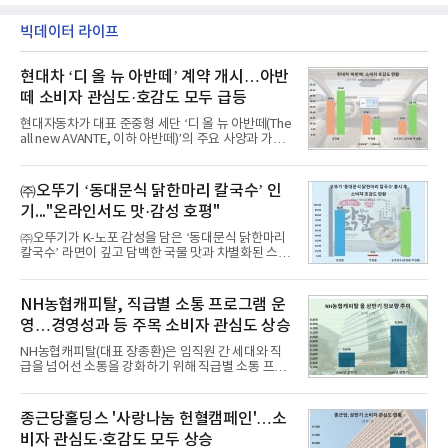
빅데이터 라이프
현대차 ‘디 올 뉴 아반떼’ 계약 개시…아반
떼 소비자 관심도·호감도 모두 급등
현대자동차가 대표 준중형 세단 ‘디 올 뉴 아반떼(The
all new AVANTE, 이하 아반떼)’의 주요 사양과 가격
을 공개하고 5일부터 계약을 시작한다고 밝혔다.아반
떼는 6년 만에 선보이는 8세대 완전변경 모델로, ▲정
교한 선과 면을 중심으로 완성한 파격적인 디자인 ▲
㈜오뚜기 ‘동대문식 닭한마리 칼국수’ 인
과거 중형 세단 수준으로 확대된 차체 제원 ▲글로벌
기..."온라인서도 맛·감성 호평"
최고 수준의 안전성 ▲성능과 효율을 동시에 높인 주
행 완성도 ▲첨단 편의 및 디지털 사양 적용 등을 통해
㈜오뚜기가 K-노포 감성을 담은 ‘동대문식 닭한마리
글로벌 준중형 세단의 새로운 기준을 세웠다.아반떼
칼국수’ 라면이 깊고 담백한 국물 맛과 차별화된 스토
는 가솔린 2.0과 1.6 하이브리드 두 가지 파워트레인
리로 출시 초기부터 높은 인기를 얻고 있다고 4일 밝
과 모던, 프리미엄, 인스퍼레이션 세 가지 트림으로
혔다.‘동대문식 닭한마리 칼국수’는 예상을 뛰어넘는
운영된다.◆ 디자인·공간·안전·성능 전반에서 차급을
소비자 호응에 힘입어 지난 7월 13일 첫 선을 보인 지
NH농협캐피탈, 직급별 소통 프로그램 운
넘
단 18일 만에 누적 판매량 50만 개를 돌파하는 성과를
영…경영성과 등 주목 소비자 관심도 상승
거두었다.이번 신제품은 개발진이 전국의 닭한마리
전문점을 직접 찾아 다니며 최적의 육수 비율을 완성
NH농협캐피탈(대표 장종환)은 임직원 간 세대와 직
했다. 자극적이지 않으면서도 깊은 닭육수에 마늘의
급을 넘어선 소통을 강화하기 위해 직급별 소통 프로
개운한 풍미를 더했으며, 국물이 잘 배어들면서도 쫄
그램'너하(NH)고, 나하(NH)고, NH GO!'를 지난 27일
깃한 식감이 살아있는 칼국수 면발을 정교하게 구현
부터 30일까지 서울 원센티널 NH농협캐피탈타워 22
했다는게 회사측의 설명이다.실제 현장 시식 행사에
층에서 운영했다고 31일 밝혔다.이번 프로그램은 경
종근당홀딩스 '사랑나눔 헌혈캠페인'…소
서도
영지원부 홍보팀과 2026년 새로이(e)＊가 공동 주관
비자 관심도·호감도 모두 상승
했으며, ▲팀장·부장(7.27), ▲계장·주임(7.28), ▲과