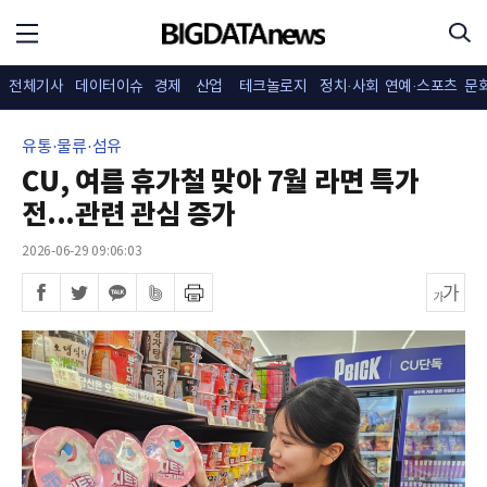
전체기사
데이터이슈
경제
산업
테크놀로지
정치·사회
연예·스포츠
문
유통·물류·섬유
CU, 여름 휴가철 맞아 7월 라면 특가
전...관련 관심 증가
2026-06-29 09:06:03