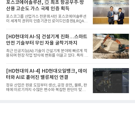
포스코에어솔루션, 亞 최초 항공우주·방
산용 고순도 가스 국제 인증 획득
포스코그룹 산업가스 전문회사인 포스코에어솔루션
이 세계적 권위의 인증기관인 로이드인증원(LRQA)
으로부터 아시아 지역 최초로 항공우주 및 방산용 고
순도 희귀가스 제조 분야 국제공인 인증인 ‘항공우주·
방산 품질경영시스템(AS9100D)’을 획득했다.포스코
[HD현대의 AI-5] 건설기계 진화…스마트
에어솔루션은 6일 서울 포스코센터에서 김대연 포스
안전 기술부터 무인 자율 굴착기까지
코에어솔루션 대표, 이일형 로이드인증원(LRQA) 한
국지사 대표 등이 참석한 가운데 ‘항공우주·방산 품질
최근 인공지능(AI) 기술이 건설기계 분야에 빠르게 적
경영시스템(AS9100D)’ 인증수여식을 가졌다고 밝혔
용되며 현장 작업 방식에 변화를 이끌고 있다. 특히 무
다.포스코에어솔루션이 획득한 AS9100D는 국제 품
인 자율화 기술은 작업 효율을 획기적으로 높이며 스
질경영시스템 표준(ISO 9001)을 기반으로 항공우주
마트 건설 현장 구현을 앞당기고 있다.HD현대사이트
및 방위산업의 엄격한 특수 요구사항을 반영한 글로
솔루션은 최근 스위스 건설 현장에서 무인 자율 굴착
[HD현대의 AI-4] HD현대오일뱅크, 데이
벌 표준이다. 특히 미세
기를 투입했다. 실제 공사를 진행한 것은 처음으로, 건
터와 AI로 흩어진 밸류체인 연결
설장비 자율화 기술의 새로운 이정표를 제시했다.이
번에 투입된 무인 자율 굴착기는 유럽 대형 건설그룹
정유 산업은 원료 도입부터 생산, 공정 운전, 물류, 판
키바그(KIBAG)의 스위스 투겐 지역 건설 프로젝트에
매에 이르기까지 수많은 변수와 복잡한 판단이 맞물
서 깊이 3m, 폭 12m, 길이 1km 규모의 토목 공사를
리는 구조를 갖고 있다. 작은 변화 하나가 전체 수익성
수행할 예정이다. 해당 장비에는 HD건설기계의 22t
과 운영 효율에 직접적인 영향을 미치는 만큼, 데이터
급 굴착기를 기반으로 HD현대사이트솔루션의 스마
를 얼마나 빠르고 정확하게 연결하고 활용하느냐가
트 굴착기 플랫폼
기업경쟁력을 좌우하는 핵심 요소로 떠오르고 있다.
이러한 환경 속에서 HD현대오일뱅크는 인공지능(AI)
을 단순한 업무 자동화 도구로 보지 않고, 정유사의 밸
류체인(Value Chain) 전반을 연결하고 최적화하는 핵
심 기반으로 활용하고 있다.원유 선택과 도입, 생산계
획, 제품 운영, 물류와 수급, 공정 운전에 이르기까지