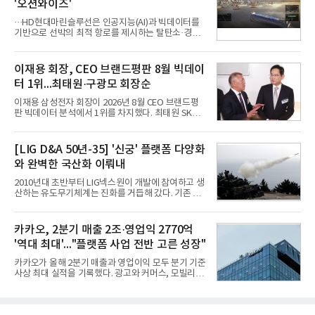
'오션와이즈'
즈 성장 재점화의 핵심이자 주요 매출원으로 자리 잡
을 것"이라며 이같은 AI 사업 전략을 공개했다. 카카
···HD현대마린슬루선은 인공지능(AI)과 빅데이터를
오는 이날 함께 발표한 2분기 연결 매출이 전년 동기
기반으로 선박의 최적 항로를 제시하는 탈탄소·경제
대비 9% 증가한 2조985억원, 영업이익은 36% 늘어
운항 솔루션 ‘오션와이즈’를 운영하고 있다. 별도의
난 2770억원이라고 밝혔다. 매출과 영업이익 모두 분
장비 설치 없이 일고리즘 만으로 선박의 탄소 배출량
기 기준 역대 최대치다. 카카오는 플랫폼 부문 매출이
을 모니터링 및 예측하며, 연료 소비를 최소화하는 운
이재용 회장, CEO 브랜드평판 8월 빅데이
17% 증가하
항 가이드라인을 제공한다.오션와이즈의 핵심 기능은
터 1위...최태원·구광모 회장순
CI(탄소집약도지수) 실시간 관리 예측, 시 기반 최적
항로 추천, 선단 관리 등이다. HD현대오일뱅크와의
이재용 삼성전자 회장이 2026년 8월 CEO 브랜드평
실증에서는 총 13개 구간, 10만6000km 항해를 통해
판 빅데이터 분석에서 1위를 차지했다. 최태원 SK그
평균 5.3%의 연료 질감 효과를 입증했다. 이는 연간 1
룹 회장과 구광모 LG그룹 회장이 뒤를 이었다.6일 한
만t의 연료를 사용하는 선박 1척 기준 약 3억5000만
국기업평판연구소(소장 구창환)는 빅데이터뉴스와
원의 비용 절감에 해당한다.주목할 점은 오션와이즈
함께 60명의 CEO 브랜드를 대상으로 2026년 7월 6
[LIG D&A 50년-35] '신궁' 플랫폼 다양화
의 핵심
일부터 8월 6일까지 수집된 소비자 빅데이터
와 완벽한 국산화 이뤄내
7,395,735건을 분석한 결과, 삼성 이재용 회장이 브
랜드평판지수 1,984,715를 기록하며 8월 1위에 올랐
2010년대 초반부터 LIG넥스원이 개발에 참여하고 생
다고 밝혔다. 분석에 활용된 빅데이터는 지난 7월
산하는 유도무기체계는 진화를 거듭해 갔다. 기존 무
(14,233,797건) 대비 48.04% 감소한 수치다.8월
기체계에 기반한 새로운 기능이 추가되기도 하고, 활
CEO 브랜드평판 30위 순위는 이재용, 최태원, 정의
용도가 떨어지는 재래식 무기를 새롭게 활용하는 방
선, 구광모, 신동빈, 박현주, 이해진, 정원주, 함영주,
안이 강구됐다. 또 핵심 구성품 국산화를 통해 수출상
카카오, 2분기 매출 2조·영업익 2770억
김승연, 이재현, 강호동, 김범수, 양종
의 제약을 해소하고자 노력했다. 이러한 LIG넥스원의
'역대 최대'..."플랫폼 사업 전반 고른 성장"
신기술 개발 성과가 집약된 무기체계가 바로 휴대용
지대공 유도무기 ‘신궁’이다.신궁은 이미 2009년 수
카카오가 올해 2분기 매출과 영업이익 모두 분기 기준
출을 위한 개량형 멀티런처 개발을 완료함으로써 기
사상 최대 실적을 기록했다. 광고와 커머스, 모빌리
능 다양화와 계열화 가능성을 선보인 바 있었다. 이번
티, 페이 등 플랫폼 사업이 고르게 성장하며 실적을 견
엔 기존 K-30 30mm 대공포 비호 체계에 신궁을 장착
인했다.카카오는 6일 연결 기준 올해 2분기 매출 2조
하는 개량사업, 일명 ‘비호복합’ 프로젝트가 2009년
985억원, 영업이익 2770억원을 기록했다고 밝혔다.
부터 진행됐