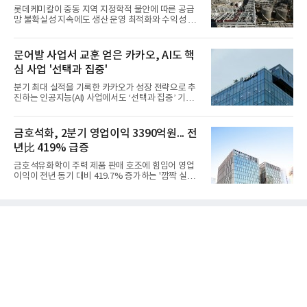
롯데케미칼이 중동 지역 지정학적 불안에 따른 공급
망 불확실성 지속에도 생산 운영 최적화와 수익성 중
심의 사업 운영을 통해 전분기에 이어 흑자 기조를 이
어갔다.롯데케미칼이 2026년 2분기 연결 기준 매출
액 5조6864억원, 영업이익 1101억원을 기록했다고 7
문어발 사업서 교훈 얻은 카카오, AI도 핵
일 밝혔다. 사업별로는 기초화학 부문(롯데케미칼 기
심 사업 '선택과 집중'
초소재사업·LC타이탄·LC USA·롯데대산석화)이 매
출 3조9403억원, 영업이익 23억원을 기록했다. 정기
분기 최대 실적을 기록한 카카오가 성장 전략으로 추
보수 영향과 원료 가격 변동에 따른 래깅 효과로 전분
진하는 인공지능(AI) 사업에서도 ‘선택과 집중’ 기조
기 대비 수익성은 둔화됐지만 흑자 전환 흐름을 유지
를 강화하고 있다. 경쟁사들이 AI 데이터센터 등 인프
했다.첨단소재 부문은 매출 1조1551억원, 영업이익
라 투자에 나서는 것과 달리, 카카오는 ‘카카오톡’이
1325억원을 기록했다. 주요 제품의 스프레드 확대와
라는 플랫폼 경쟁력을 활용한 AI 에이전트 서비스에
금호석화, 2분기 영업이익 3390억원... 전
우호적인 환율 효과
집중하는 전략이다. 과거 무리한 사업 확장 과정에서
년比 419% 급증
겪었던 시행착오를 되풀이하지 않고 핵심 역량에 집
중하겠다는 취지로 풀이된다.7일 업계에 따르면 카카
금호석유화학이 주력 제품 판매 호조에 힘입어 영업
오는 올해 2분기 연결 기준 매출 2조985억원, 영업이
이익이 전년 동기 대비 419.7% 증가하는 '깜짝 실
익 2770억원을 기록했다. 전년 동기 대비 매출과 영업
적'을 냈다. 금호석유화학은 연결 기준 올해 2분기 영
이익은 각각 9%, 36% 증가해 모두 분기 기준 역대
업이익이 3390억원으로 지난해 동기보다 419.7% 증
최대치다. 상반기 기준 매출은 4조405억원, 영업이익
가한 것으로 잠정 집계됐다고 7일 공시했다.매출은 2
은 4884억
조2682억원으로 지난해 동기 대비 27.9% 증가했다.
순이익은 3004억원으로 420.4% 늘었다.이번 호실적
은 주력 제품인 NB라텍스와 합성수지 판매 호조가 견
인한 것으로 풀이된다. 미국의 중국산 의료용 고무장
갑 관세 인상 이후 동남아 장갑업체의 가동률이 높아
지면서 NB라텍스 수요가 증가했고, 원재료인 부타디
엔(BD) 가격 상승분을 제품 가격에 반영하면서 수익
성이 개선됐다.금호석유