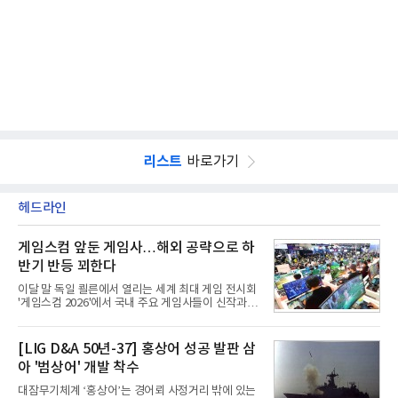
리스트
바로가기
헤드라인
게임스컴 앞둔 게임사…해외 공략으로 하
반기 반등 꾀한다
이달 말 독일 쾰른에서 열리는 세계 최대 게임 전시회
'게임스컴 2026'에서 국내 주요 게임사들이 신작과 글
로벌 전략을 공개한다. 상반기 게임사들의 실적이 업
체별로 엇갈린 가운데 하반기 신작 흥행과 해외 시장
성과가 실적을 좌우할 핵심 변수로 떠오르고 있다.8일
[LIG D&A 50년-37] 홍상어 성공 발판 삼
업계에 따르면 올해 상반기 게임업계는 기업별 성적
아 '범상어' 개발 착수
표가 크게 갈렸다. 대표적으로 크래프톤은 'PUBG: 배
틀그라운드'의 안정적인 성장에 힘입어 상반기 연결
대잠무기체계 ‘홍상어’는 경어뢰 사정거리 밖에 있는
기준 매출 2조6616억원, 영업이익 9725억원으로 역