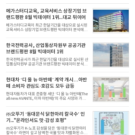
메가스터디교육, 교육서비스 상장기업 브
랜드평판 8월 빅데이터 1위...대교 뒤이어
메가스터디교육이 최근 한달기간을 대상으로 실시된
교육서비스 상장기업 브랜드평판 빅데이터 분석에서
1위를 차지했다. 대교와 디지털대상이 뒤를 이었다.7
일 한국기업평판연구소(소장 구창환)는 국내 교육서
비스 상장기업 브랜드를 대상으로 지난 7월 7일부터
한국전력공사, 산업통상자원부 공공기관
8월 7일까지 수집된 소비자 빅데이터 10,074,233건
브랜드평판 8월 빅데이터 1위
을 분석한 결과, 메가스터디교육이 브랜드평판지수
1,710,926을 기록하며 8월 1위에 올랐다고 밝혔다.
한국전력공사가 최근 한달기간을 대상으로 실시된 산
분석에 활용된 빅데이터는 지난 7월(9,491,206건) 대
업통상자원부 공공기관 브랜드평판 빅데이터 분석에
비 6.14% 증가한 수치로, 교육서비스 상장기업 브랜
서 1위를 차지했다. 한국가스공사와 한국수력원자력
드에 대한 소비자 관심이 확대됐다.연구소에 따르면 8
이 순으로 뒤를 이었다.7일 한국기업평판연구소(소장
월 교육서비스 상장기업 브랜드평판 순위는 메가스터
구창환)는 산업통상자원부 공공기관 41개 브랜드를
현대차 ‘디 올 뉴 아반떼’ 계약 개시…아반
디교육, 대교, 디지
대상으로 지난 7월 7일부터 8월 7일까지 수집된 소비
떼 소비자 관심도·호감도 모두 급등
자 빅데이터 91,102,549건을 분석한 결과, 한국전력
공사가 브랜드평판지수 10,670,633을 기록하며 8월
현대자동차가 대표 준중형 세단 ‘디 올 뉴 아반떼(The
1위에 올랐다고 밝혔다. 분석에 활용된 빅데이터는 지
all new AVANTE, 이하 아반떼)’의 주요 사양과 가격
난 7월(88,893,823건) 대비 2.48% 증가한 수치다.연
을 공개하고 5일부터 계약을 시작한다고 밝혔다.아반
구소에 따르면 8월 산업통상자원부 공공기관 브랜드
떼는 6년 만에 선보이는 8세대 완전변경 모델로, ▲정
평판 30위 순위는 한국전력공사, 한국가스공사, 한국
교한 선과 면을 중심으로 완성한 파격적인 디자인 ▲
㈜오뚜기 ‘동대문식 닭한마리 칼국수’ 인
수력원자력, 한국석
과거 중형 세단 수준으로 확대된 차체 제원 ▲글로벌
기..."온라인서도 맛·감성 호평"
최고 수준의 안전성 ▲성능과 효율을 동시에 높인 주
행 완성도 ▲첨단 편의 및 디지털 사양 적용 등을 통해
㈜오뚜기가 K-노포 감성을 담은 ‘동대문식 닭한마리
글로벌 준중형 세단의 새로운 기준을 세웠다.아반떼
칼국수’ 라면이 깊고 담백한 국물 맛과 차별화된 스토
는 가솔린 2.0과 1.6 하이브리드 두 가지 파워트레인