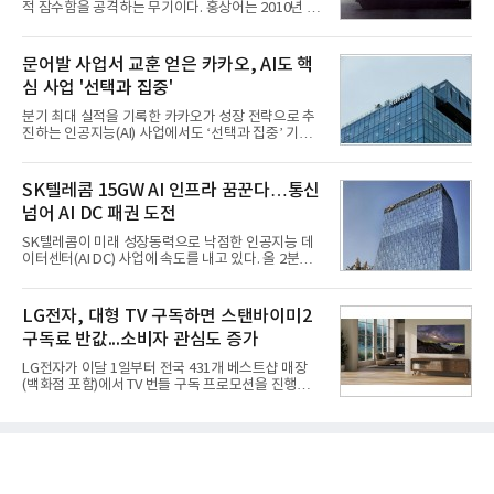
적 잠수함을 공격하는 무기이다. 홍상어는 2010년 넥
대 최대 실적을 기록했다. 엔씨도 올해 출시한 '아이온
스원퓨처 시절 진해하우스에서 최초 생산돼 전력화가
2' 등에 힘입어 호실적을 거둘 것으로 전망된다.반면
이뤄졌다. 이후 2012년 한국형 구축함(KDX-1) 이상
넷마블은 2분기 매출이 증가했지만 영업이익은 전년
의 함정에 실전 배치됐다.그해 7월 해군은 동해상에서
문어발 사업서 교훈 얻은 카카오, AI도 핵
동기 대
성능 검증을 위해 홍상어 시험발사를 실시했다. 이때
심 사업 '선택과 집중'
홍상어가 목표 지점에서 입수한 후 표적을 타격하지
못하고 물속에서 멈춰버리는 예상 밖의 일이 벌어졌
분기 최대 실적을 기록한 카카오가 성장 전략으로 추
다. 2차 품질확인 사격 시험에서도 만족스러운 결과를
진하는 인공지능(AI) 사업에서도 ‘선택과 집중’ 기조
얻지 못했다. 완벽한 신뢰성 확보를 위해 LIG넥스원은
를 강화하고 있다. 경쟁사들이 AI 데이터센터 등 인프
국방과학연구소(ADD) 테스크포스(TF)와 합심해 본
라 투자에 나서는 것과 달리, 카카오는 ‘카카오톡’이
격적인 개선 작업에 착수했다.홍상어 유도탄의 모든
라는 플랫폼 경쟁력을 활용한 AI 에이전트 서비스에
SK텔레콤 15GW AI 인프라 꿈꾼다…통신
분야를
집중하는 전략이다. 과거 무리한 사업 확장 과정에서
넘어 AI DC 패권 도전
겪었던 시행착오를 되풀이하지 않고 핵심 역량에 집
중하겠다는 취지로 풀이된다.7일 업계에 따르면 카카
SK텔레콤이 미래 성장동력으로 낙점한 인공지능 데
오는 올해 2분기 연결 기준 매출 2조985억원, 영업이
이터센터(AI DC) 사업에 속도를 내고 있다. 올 2분기
익 2770억원을 기록했다. 전년 동기 대비 매출과 영업
AI 데이터센터 매출이 90% 이상 급증한 데 이어, 오
이익은 각각 9%, 36% 증가해 모두 분기 기준 역대
는 2035년까지 총 15GW(기가와트) 규모의 AI DC를
최대치다. 상반기 기준 매출은 4조405억원, 영업이익
구축하겠다는 대형 청사진을 제시하면서다. 이에 따
LG전자, 대형 TV 구독하면 스탠바이미2
은 4884억
라 경쟁 구도 역시 이동통신사인 KT, LG유플러스를
구독료 반값...소비자 관심도 증가
넘어 네이버, 삼성SDS 등 IT 인프라 기업으로 확장되
고 있다.7일 SK텔레콤에 따르면 회사는 올해 2분기
LG전자가 이달 1일부터 전국 431개 베스트샵 매장
연결 기준 매출 4조 3591억원, 영업이익 5660억원을
(백화점 포함)에서 TV 번들 구독 프로모션을 진행하고
기록했다. 매출은 전년 동기 대비 0.5%, 영업이익은
있다. 대형 TV 구독 시 스탠바이미2 구독료를 반값 할
67.3% 증가한 수치다. AI DC 사업의 성장에 더해 수
인해주는 프로모션이다.대상 제품은 65·77·83형 올
익성 중심 경영, 그리고 지난해 발생한 일회성 비용에
레드, 75·86·100형 마이크로 RGB, 75·86형 미니
따른 기저효과가 실
RGB 등 거실용 TV로 인기가 높은 베스트셀러 TV 20
개 모델이며, 동시 구독 계약 시 스탠바이미2(모델명
27LX6TPGA) 구독료를 50% 할인 받을 수 있다. 프로