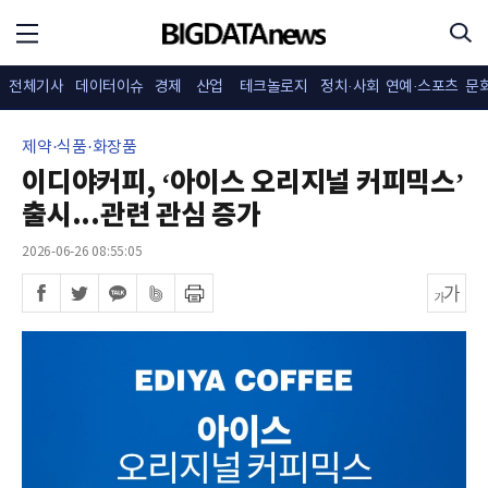
전체기사
데이터이슈
경제
산업
테크놀로지
정치·사회
연예·스포츠
문
제약·식품·화장품
이디야커피, ‘아이스 오리지널 커피믹스’
출시...관련 관심 증가
2026-06-26 08:55:05