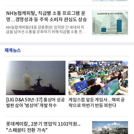
리로 출시 초기부터 높은 인기를 얻고 있다고 4일 밝
과 모던, 프리미엄, 인스퍼레이션 세 가지 트림으로
혔다.‘동대문식 닭한마리 칼국수’는 예상을 뛰어넘는
운영된다.◆ 디자인·공간·안전·성능 전반에서 차급을
소비자 호응에 힘입어 지난 7월 13일 첫 선을 보인 지
NH농협캐피탈, 직급별 소통 프로그램 운
넘
단 18일 만에 누적 판매량 50만 개를 돌파하는 성과를
영…경영성과 등 주목 소비자 관심도 상승
거두었다.이번 신제품은 개발진이 전국의 닭한마리
전문점을 직접 찾아 다니며 최적의 육수 비율을 완성
NH농협캐피탈(대표 장종환)은 임직원 간 세대와 직
했다. 자극적이지 않으면서도 깊은 닭육수에 마늘의
급을 넘어선 소통을 강화하기 위해 직급별 소통 프로
개운한 풍미를 더했으며, 국물이 잘 배어들면서도 쫄
그램'너하(NH)고, 나하(NH)고, NH GO!'를 지난 27일
깃한 식감이 살아있는 칼국수 면발을 정교하게 구현
부터 30일까지 서울 원센티널 NH농협캐피탈타워 22
했다는게 회사측의 설명이다.실제 현장 시식 행사에
층에서 운영했다고 31일 밝혔다.이번 프로그램은 경
서도
재계뉴스
영지원부 홍보팀과 2026년 새로이(e)＊가 공동 주관
했으며, ▲팀장·부장(7.27), ▲계장·주임(7.28), ▲과
장·차장(7.29), ▲대리(7.30) 등 직급별로 총 4회에 걸
쳐 진행됐다.참고로 새로이(e)는 NH농협캐피탈 MZ
세대들로(과장~계장) 구성된 자율 참여조직으로, 조
직문화 혁신과 업무 효율성 향상을 위한 다양한 활동
을 추진하며,새로운 변화와 이로운 영향력을 조직전
반에 전파하는 역할
[LIG D&A 50년-37] 홍상어 성공
게임스컴 앞둔 게임사…해외 공
발판 삼아 '범상어' 개발 착수
략으로 하반기 반등 꾀한다
롯데케미칼, 2분기 영업익 1101억원...
"스페셜티 전환 가속"