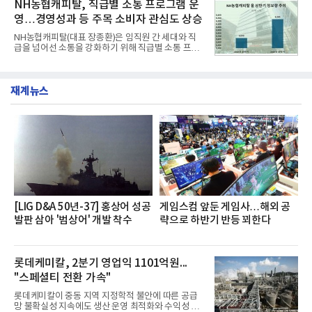
소비자 호응에 힘입어 지난 7월 13일 첫 선을 보인 지
NH농협캐피탈, 직급별 소통 프로그램 운
넘
단 18일 만에 누적 판매량 50만 개를 돌파하는 성과를
영…경영성과 등 주목 소비자 관심도 상승
거두었다.이번 신제품은 개발진이 전국의 닭한마리
전문점을 직접 찾아 다니며 최적의 육수 비율을 완성
NH농협캐피탈(대표 장종환)은 임직원 간 세대와 직
했다. 자극적이지 않으면서도 깊은 닭육수에 마늘의
급을 넘어선 소통을 강화하기 위해 직급별 소통 프로
개운한 풍미를 더했으며, 국물이 잘 배어들면서도 쫄
그램'너하(NH)고, 나하(NH)고, NH GO!'를 지난 27일
깃한 식감이 살아있는 칼국수 면발을 정교하게 구현
부터 30일까지 서울 원센티널 NH농협캐피탈타워 22
했다는게 회사측의 설명이다.실제 현장 시식 행사에
층에서 운영했다고 31일 밝혔다.이번 프로그램은 경
서도
재계뉴스
영지원부 홍보팀과 2026년 새로이(e)＊가 공동 주관
했으며, ▲팀장·부장(7.27), ▲계장·주임(7.28), ▲과
장·차장(7.29), ▲대리(7.30) 등 직급별로 총 4회에 걸
쳐 진행됐다.참고로 새로이(e)는 NH농협캐피탈 MZ
세대들로(과장~계장) 구성된 자율 참여조직으로, 조
직문화 혁신과 업무 효율성 향상을 위한 다양한 활동
을 추진하며,새로운 변화와 이로운 영향력을 조직전
반에 전파하는 역할
[LIG D&A 50년-37] 홍상어 성공
게임스컴 앞둔 게임사…해외 공
발판 삼아 '범상어' 개발 착수
략으로 하반기 반등 꾀한다
롯데케미칼, 2분기 영업익 1101억원...
"스페셜티 전환 가속"
롯데케미칼이 중동 지역 지정학적 불안에 따른 공급
망 불확실성 지속에도 생산 운영 최적화와 수익성 중