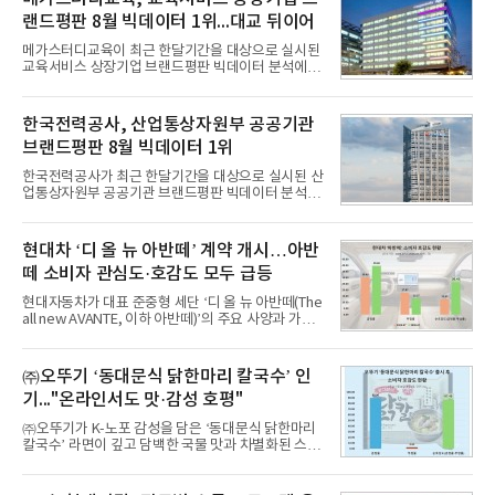
랜드평판 8월 빅데이터 1위...대교 뒤이어
메가스터디교육이 최근 한달기간을 대상으로 실시된
교육서비스 상장기업 브랜드평판 빅데이터 분석에서
1위를 차지했다. 대교와 디지털대상이 뒤를 이었다.7
일 한국기업평판연구소(소장 구창환)는 국내 교육서
비스 상장기업 브랜드를 대상으로 지난 7월 7일부터
한국전력공사, 산업통상자원부 공공기관
8월 7일까지 수집된 소비자 빅데이터 10,074,233건
브랜드평판 8월 빅데이터 1위
을 분석한 결과, 메가스터디교육이 브랜드평판지수
1,710,926을 기록하며 8월 1위에 올랐다고 밝혔다.
한국전력공사가 최근 한달기간을 대상으로 실시된 산
분석에 활용된 빅데이터는 지난 7월(9,491,206건) 대
업통상자원부 공공기관 브랜드평판 빅데이터 분석에
비 6.14% 증가한 수치로, 교육서비스 상장기업 브랜
서 1위를 차지했다. 한국가스공사와 한국수력원자력
드에 대한 소비자 관심이 확대됐다.연구소에 따르면 8
이 순으로 뒤를 이었다.7일 한국기업평판연구소(소장
월 교육서비스 상장기업 브랜드평판 순위는 메가스터
구창환)는 산업통상자원부 공공기관 41개 브랜드를
현대차 ‘디 올 뉴 아반떼’ 계약 개시…아반
디교육, 대교, 디지
대상으로 지난 7월 7일부터 8월 7일까지 수집된 소비
떼 소비자 관심도·호감도 모두 급등
자 빅데이터 91,102,549건을 분석한 결과, 한국전력
공사가 브랜드평판지수 10,670,633을 기록하며 8월
현대자동차가 대표 준중형 세단 ‘디 올 뉴 아반떼(The
1위에 올랐다고 밝혔다. 분석에 활용된 빅데이터는 지
all new AVANTE, 이하 아반떼)’의 주요 사양과 가격
난 7월(88,893,823건) 대비 2.48% 증가한 수치다.연
을 공개하고 5일부터 계약을 시작한다고 밝혔다.아반
구소에 따르면 8월 산업통상자원부 공공기관 브랜드
떼는 6년 만에 선보이는 8세대 완전변경 모델로, ▲정
평판 30위 순위는 한국전력공사, 한국가스공사, 한국
교한 선과 면을 중심으로 완성한 파격적인 디자인 ▲
㈜오뚜기 ‘동대문식 닭한마리 칼국수’ 인
수력원자력, 한국석
과거 중형 세단 수준으로 확대된 차체 제원 ▲글로벌
기..."온라인서도 맛·감성 호평"
최고 수준의 안전성 ▲성능과 효율을 동시에 높인 주
행 완성도 ▲첨단 편의 및 디지털 사양 적용 등을 통해
㈜오뚜기가 K-노포 감성을 담은 ‘동대문식 닭한마리
글로벌 준중형 세단의 새로운 기준을 세웠다.아반떼
칼국수’ 라면이 깊고 담백한 국물 맛과 차별화된 스토
는 가솔린 2.0과 1.6 하이브리드 두 가지 파워트레인
리로 출시 초기부터 높은 인기를 얻고 있다고 4일 밝
과 모던, 프리미엄, 인스퍼레이션 세 가지 트림으로
혔다.‘동대문식 닭한마리 칼국수’는 예상을 뛰어넘는
운영된다.◆ 디자인·공간·안전·성능 전반에서 차급을