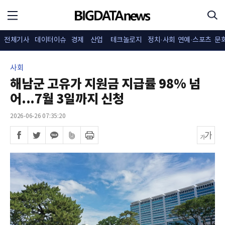
전체기사
데이터이슈
경제
산업
테크놀로지
정치·사회
연예·스포츠
문
사회
해남군 고유가 지원금 지급률 98% 넘
어...7월 3일까지 신청
2026-06-26 07:35:20