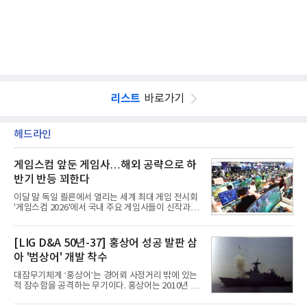
리스트
바로가기
헤드라인
게임스컴 앞둔 게임사…해외 공략으로 하
반기 반등 꾀한다
이달 말 독일 쾰른에서 열리는 세계 최대 게임 전시회
'게임스컴 2026'에서 국내 주요 게임사들이 신작과 글
로벌 전략을 공개한다. 상반기 게임사들의 실적이 업
체별로 엇갈린 가운데 하반기 신작 흥행과 해외 시장
성과가 실적을 좌우할 핵심 변수로 떠오르고 있다.8일
[LIG D&A 50년-37] 홍상어 성공 발판 삼
업계에 따르면 올해 상반기 게임업계는 기업별 성적
아 '범상어' 개발 착수
표가 크게 갈렸다. 대표적으로 크래프톤은 'PUBG: 배
틀그라운드'의 안정적인 성장에 힘입어 상반기 연결
대잠무기체계 ‘홍상어’는 경어뢰 사정거리 밖에 있는
기준 매출 2조6616억원, 영업이익 9725억원으로 역
적 잠수함을 공격하는 무기이다. 홍상어는 2010년 넥
대 최대 실적을 기록했다. 엔씨도 올해 출시한 '아이온
스원퓨처 시절 진해하우스에서 최초 생산돼 전력화가
2' 등에 힘입어 호실적을 거둘 것으로 전망된다.반면
이뤄졌다. 이후 2012년 한국형 구축함(KDX-1) 이상