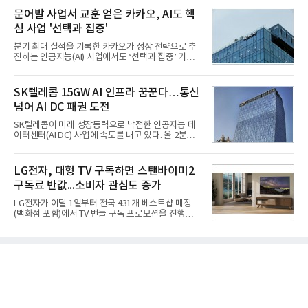
넷마블은 2분기 매출이 증가했지만 영업이익은 전년
의 함정에 실전 배치됐다.그해 7월 해군은 동해상에서
문어발 사업서 교훈 얻은 카카오, AI도 핵
동기 대
성능 검증을 위해 홍상어 시험발사를 실시했다. 이때
심 사업 '선택과 집중'
홍상어가 목표 지점에서 입수한 후 표적을 타격하지
못하고 물속에서 멈춰버리는 예상 밖의 일이 벌어졌
분기 최대 실적을 기록한 카카오가 성장 전략으로 추
다. 2차 품질확인 사격 시험에서도 만족스러운 결과를
진하는 인공지능(AI) 사업에서도 ‘선택과 집중’ 기조
얻지 못했다. 완벽한 신뢰성 확보를 위해 LIG넥스원은
를 강화하고 있다. 경쟁사들이 AI 데이터센터 등 인프
국방과학연구소(ADD) 테스크포스(TF)와 합심해 본
라 투자에 나서는 것과 달리, 카카오는 ‘카카오톡’이
격적인 개선 작업에 착수했다.홍상어 유도탄의 모든
라는 플랫폼 경쟁력을 활용한 AI 에이전트 서비스에
SK텔레콤 15GW AI 인프라 꿈꾼다…통신
분야를
집중하는 전략이다. 과거 무리한 사업 확장 과정에서
넘어 AI DC 패권 도전
겪었던 시행착오를 되풀이하지 않고 핵심 역량에 집
중하겠다는 취지로 풀이된다.7일 업계에 따르면 카카
SK텔레콤이 미래 성장동력으로 낙점한 인공지능 데
오는 올해 2분기 연결 기준 매출 2조985억원, 영업이
이터센터(AI DC) 사업에 속도를 내고 있다. 올 2분기
익 2770억원을 기록했다. 전년 동기 대비 매출과 영업
AI 데이터센터 매출이 90% 이상 급증한 데 이어, 오
이익은 각각 9%, 36% 증가해 모두 분기 기준 역대
는 2035년까지 총 15GW(기가와트) 규모의 AI DC를
최대치다. 상반기 기준 매출은 4조405억원, 영업이익
구축하겠다는 대형 청사진을 제시하면서다. 이에 따
LG전자, 대형 TV 구독하면 스탠바이미2
은 4884억
라 경쟁 구도 역시 이동통신사인 KT, LG유플러스를
구독료 반값...소비자 관심도 증가
넘어 네이버, 삼성SDS 등 IT 인프라 기업으로 확장되
고 있다.7일 SK텔레콤에 따르면 회사는 올해 2분기
LG전자가 이달 1일부터 전국 431개 베스트샵 매장
연결 기준 매출 4조 3591억원, 영업이익 5660억원을
(백화점 포함)에서 TV 번들 구독 프로모션을 진행하고
기록했다. 매출은 전년 동기 대비 0.5%, 영업이익은
있다. 대형 TV 구독 시 스탠바이미2 구독료를 반값 할
67.3% 증가한 수치다. AI DC 사업의 성장에 더해 수
인해주는 프로모션이다.대상 제품은 65·77·83형 올
익성 중심 경영, 그리고 지난해 발생한 일회성 비용에
레드, 75·86·100형 마이크로 RGB, 75·86형 미니
따른 기저효과가 실
RGB 등 거실용 TV로 인기가 높은 베스트셀러 TV 20
개 모델이며, 동시 구독 계약 시 스탠바이미2(모델명
27LX6TPGA) 구독료를 50% 할인 받을 수 있다. 프로
모션 대상 모델과 혜택, 구독료 등 프로모션 세부 사항
은 베스트샵 판매 매니저에게 문의하면 자세히 안내
받을 수 있다.LG TV를 구독으로 이용하면 최대 6년까