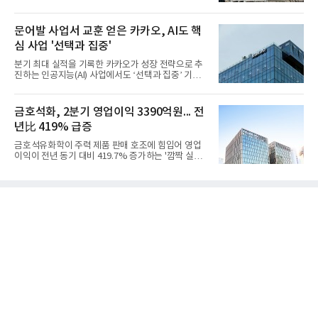
심의 사업 운영을 통해 전분기에 이어 흑자 기조를 이
어갔다.롯데케미칼이 2026년 2분기 연결 기준 매출
액 5조6864억원, 영업이익 1101억원을 기록했다고 7
문어발 사업서 교훈 얻은 카카오, AI도 핵
일 밝혔다. 사업별로는 기초화학 부문(롯데케미칼 기
심 사업 '선택과 집중'
초소재사업·LC타이탄·LC USA·롯데대산석화)이 매
출 3조9403억원, 영업이익 23억원을 기록했다. 정기
분기 최대 실적을 기록한 카카오가 성장 전략으로 추
보수 영향과 원료 가격 변동에 따른 래깅 효과로 전분
진하는 인공지능(AI) 사업에서도 ‘선택과 집중’ 기조
기 대비 수익성은 둔화됐지만 흑자 전환 흐름을 유지
를 강화하고 있다. 경쟁사들이 AI 데이터센터 등 인프
했다.첨단소재 부문은 매출 1조1551억원, 영업이익
라 투자에 나서는 것과 달리, 카카오는 ‘카카오톡’이
1325억원을 기록했다. 주요 제품의 스프레드 확대와
라는 플랫폼 경쟁력을 활용한 AI 에이전트 서비스에
금호석화, 2분기 영업이익 3390억원... 전
우호적인 환율 효과
집중하는 전략이다. 과거 무리한 사업 확장 과정에서
년比 419% 급증
겪었던 시행착오를 되풀이하지 않고 핵심 역량에 집
중하겠다는 취지로 풀이된다.7일 업계에 따르면 카카
금호석유화학이 주력 제품 판매 호조에 힘입어 영업
오는 올해 2분기 연결 기준 매출 2조985억원, 영업이
이익이 전년 동기 대비 419.7% 증가하는 '깜짝 실
익 2770억원을 기록했다. 전년 동기 대비 매출과 영업
적'을 냈다. 금호석유화학은 연결 기준 올해 2분기 영
이익은 각각 9%, 36% 증가해 모두 분기 기준 역대
업이익이 3390억원으로 지난해 동기보다 419.7% 증
최대치다. 상반기 기준 매출은 4조405억원, 영업이익
가한 것으로 잠정 집계됐다고 7일 공시했다.매출은 2
은 4884억
조2682억원으로 지난해 동기 대비 27.9% 증가했다.
순이익은 3004억원으로 420.4% 늘었다.이번 호실적
은 주력 제품인 NB라텍스와 합성수지 판매 호조가 견
인한 것으로 풀이된다. 미국의 중국산 의료용 고무장
갑 관세 인상 이후 동남아 장갑업체의 가동률이 높아
지면서 NB라텍스 수요가 증가했고, 원재료인 부타디
엔(BD) 가격 상승분을 제품 가격에 반영하면서 수익
성이 개선됐다.금호석유