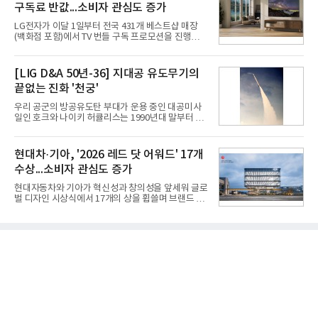
구독료 반값...소비자 관심도 증가
넘어 네이버, 삼성SDS 등 IT 인프라 기업으로 확장되
고 있다.7일 SK텔레콤에 따르면 회사는 올해 2분기
LG전자가 이달 1일부터 전국 431개 베스트샵 매장
연결 기준 매출 4조 3591억원, 영업이익 5660억원을
(백화점 포함)에서 TV 번들 구독 프로모션을 진행하고
기록했다. 매출은 전년 동기 대비 0.5%, 영업이익은
있다. 대형 TV 구독 시 스탠바이미2 구독료를 반값 할
67.3% 증가한 수치다. AI DC 사업의 성장에 더해 수
인해주는 프로모션이다.대상 제품은 65·77·83형 올
익성 중심 경영, 그리고 지난해 발생한 일회성 비용에
레드, 75·86·100형 마이크로 RGB, 75·86형 미니
[LIG D&A 50년-36] 지대공 유도무기의
따른 기저효과가 실
RGB 등 거실용 TV로 인기가 높은 베스트셀러 TV 20
끝없는 진화 '천궁'
개 모델이며, 동시 구독 계약 시 스탠바이미2(모델명
27LX6TPGA) 구독료를 50% 할인 받을 수 있다. 프로
우리 공군의 방공유도탄 부대가 운용 중인 대공미사
모션 대상 모델과 혜택, 구독료 등 프로모션 세부 사항
일인 호크와 나이키 허큘리스는 1990년대 말부터 성
은 베스트샵 판매 매니저에게 문의하면 자세히 안내
능 면에서 한계를 보이기 시작했다. 이에 따라 정부는
받을 수 있다.LG TV를 구독으로 이용하면 최대 6년까
기존 미사일체계를 대체할 중고도 및 중거리 대공미
지 구독 계약기간 내 무상 A/S를 받을 수 있으며, 이사
사일을 개발하기로 결정했다.처음 KM-SAM 사업으로
현대차·기아, '2026 레드 닷 어워드' 17개
등으로 이전
불린 이 사업의 명칭은 호크(Iron Hawk, 철매)를 대체
수상...소비자 관심도 증가
한다는 의미에서 ‘철매Ⅱ’ 로 정해졌다. 철매Ⅱ 개발
사업은 미사일체계 완성 후인 2011년 ‘천궁(天弓)’으
현대자동차와 기아가 혁신성과 창의성을 앞세워 글로
로 다시 장비명이 바뀌었다. 17개 업체와 관련 기관이
벌 디자인 시상식에서 17개의 상을 휩쓸며 브랜드 경
참여한 가운데 LIG 넥스원은 탐색 개발에서 체계개발
쟁력을 다시 한번 입증했다.현대자동차·기아는 '2026
완료까지 모든 과정에 참여했다. 1976년 호크 미사일
레드 닷 어워드: 브랜드 & 커뮤니케이션 디자인 부문
창정비 업체로 출발했던 회사가 호크 대체 유도무기
(Red Dot Design Award: Brand &
인 천궁
Communication Design)'에서 최우수상 2개, 본상
15개를 수상했다고 7일 밝혔다.'레드 닷 어워드'는 독
일 iF, 미국 IDEA와 함께 세계 3대 디자인 시상식으로
손꼽히는 세계 최대 규모의 디자인 공모전이다. 독일
노르트라인 베스트팔렌 디자인센터(Design
Zentrum Nordrhein Westfalen)가 주관해 매년 ▲
제품 디자인 ▲브랜드 & 커뮤니케이션 디자인 ▲디
자인 콘셉트 각 부문에서 우수한