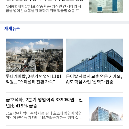
전문점을 직접 찾아 다니며 최적의 육수 비율을 완성
NH농협캐피탈(대표 장종환)은 임직원 간 세대와 직
했다. 자극적이지 않으면서도 깊은 닭육수에 마늘의
급을 넘어선 소통을 강화하기 위해 직급별 소통 프로
개운한 풍미를 더했으며, 국물이 잘 배어들면서도 쫄
그램'너하(NH)고, 나하(NH)고, NH GO!'를 지난 27일
깃한 식감이 살아있는 칼국수 면발을 정교하게 구현
부터 30일까지 서울 원센티널 NH농협캐피탈타워 22
했다는게 회사측의 설명이다.실제 현장 시식 행사에
층에서 운영했다고 31일 밝혔다.이번 프로그램은 경
서도
재계뉴스
영지원부 홍보팀과 2026년 새로이(e)＊가 공동 주관
했으며, ▲팀장·부장(7.27), ▲계장·주임(7.28), ▲과
장·차장(7.29), ▲대리(7.30) 등 직급별로 총 4회에 걸
쳐 진행됐다.참고로 새로이(e)는 NH농협캐피탈 MZ
세대들로(과장~계장) 구성된 자율 참여조직으로, 조
직문화 혁신과 업무 효율성 향상을 위한 다양한 활동
을 추진하며,새로운 변화와 이로운 영향력을 조직전
반에 전파하는 역할
롯데케미칼, 2분기 영업익 1101
문어발 사업서 교훈 얻은 카카오,
억원... "스페셜티 전환 가속"
AI도 핵심 사업 '선택과 집중'
금호석화, 2분기 영업이익 3390억원... 전
년比 419% 급증
금호석유화학이 주력 제품 판매 호조에 힘입어 영업
이익이 전년 동기 대비 419.7% 증가하는 '깜짝 실
적'을 냈다. 금호석유화학은 연결 기준 올해 2분기 영
업이익이 3390억원으로 지난해 동기보다 419.7% 증