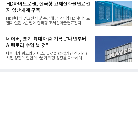
가한 것으로 잠정 집계됐다고 7일 공시했다.매출은 2
HD하이드로젠, 한국형 고체산화물연료전
조2682억원으로 지난해 동기 대비 27.9% 증가했다.
지 양산체계 구축
순이익은 3004억원으로 420.4% 늘었다.이번 호실적
은 주력 제품인 NB라텍스와 합성수지 판매 호조가 견
HD현대의 연료전지 및 수전해 전문기업 HD하이드로
인한 것으로 풀이된다. 미국의 중국산 의료용 고무장
젠이 설립 2년 만에 한국형 고체산화물연료전지
갑 관세 인상 이후 동남아 장갑업체의 가동률이 높아
(SOFC, Solid Oxide Fuel Cell) 양산체계를 구축하고
지면서 NB라텍스 수요가 증가했고, 원재료인 부타디
본격적인 시장 공략에 나선다.HD하이드로젠은 최근
엔(BD) 가격 상승분을 제품 가격에 반영하면서 수익
한국전기안전공사(KESCO)로부터 SOFC 발전설비
네이버, 분기 최대 매출 기록..."내년부터
성이 개선됐다.금호석유
‘HD250’과 ‘HD300’, 제조시설에 대한 사용전검사를
AI팩토리 수익 날 것"
완료하고 제품 양산체계 구축했다고 밝혔다.HD250
과 HD300은 각각 249kW급과 285kW급의 중소형 발
네이버가 광고와 커머스, 글로벌 C2C(개인 간 거래)
전용 SOFC 제품이다. 이번 검사를 통해 HD하이드로
사업 성장에 힘입어 2분기 외형 성장을 지속하며 역대
젠은 제품과 제조시설의 전기설비 안전성과 적합성을
최대 매출을 기록했다. AI 검색 서비스 'AI 탭'의 이용
확인받으면서 안정적인 제품 생산과 공급을 위한 기
자 증가와 엔비디아와 추진하는 AI 팩토리를 앞세워
반을 마련했다고 설명했다.SOFC는 600~1000℃의
AI 수익화에도 속도를 내고 있다.네이버는 올해 2분기
고온에서 작동하는 고효율 친환경 발
연결 기준 매출 3조3888억원, 영업이익 5203억원을
기록했다고 7일 밝혔다. 매출은 광고·커머스 등 핵심
사업과 글로벌 C2C 성장에 힘입어 전년 동기 대비
16.2% 증가한 분기 최대 매출을 기록했다. 반면 영업
이익은 AI 인프라 투자 영향으로 0.2% 감소했다.사업
별 매출은 네이버 플랫폼 1조9022억원, 파이낸셜 플
랫폼 4707억원, 글로벌 도전 1조159억원이다.네이버
플랫폼은