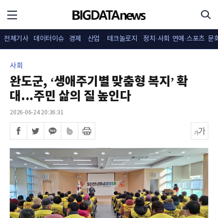
전체기사
데이터이슈
경제
산업
테크놀로지
정치·사회
연예·스포츠
문
사회
완도군, ‘생애주기별 맞춤형 복지’ 확
대...주민 삶의 질 높인다
2026-06-24 20:36:31