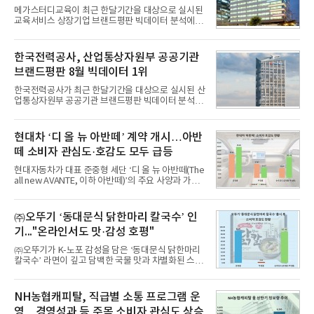
메가스터디교육이 최근 한달기간을 대상으로 실시된
교육서비스 상장기업 브랜드평판 빅데이터 분석에서
1위를 차지했다. 대교와 디지털대상이 뒤를 이었다.7
일 한국기업평판연구소(소장 구창환)는 국내 교육서
비스 상장기업 브랜드를 대상으로 지난 7월 7일부터
한국전력공사, 산업통상자원부 공공기관
8월 7일까지 수집된 소비자 빅데이터 10,074,233건
브랜드평판 8월 빅데이터 1위
을 분석한 결과, 메가스터디교육이 브랜드평판지수
1,710,926을 기록하며 8월 1위에 올랐다고 밝혔다.
한국전력공사가 최근 한달기간을 대상으로 실시된 산
분석에 활용된 빅데이터는 지난 7월(9,491,206건) 대
업통상자원부 공공기관 브랜드평판 빅데이터 분석에
비 6.14% 증가한 수치로, 교육서비스 상장기업 브랜
서 1위를 차지했다. 한국가스공사와 한국수력원자력
드에 대한 소비자 관심이 확대됐다.연구소에 따르면 8
이 순으로 뒤를 이었다.7일 한국기업평판연구소(소장
월 교육서비스 상장기업 브랜드평판 순위는 메가스터
구창환)는 산업통상자원부 공공기관 41개 브랜드를
현대차 ‘디 올 뉴 아반떼’ 계약 개시…아반
디교육, 대교, 디지
대상으로 지난 7월 7일부터 8월 7일까지 수집된 소비
떼 소비자 관심도·호감도 모두 급등
자 빅데이터 91,102,549건을 분석한 결과, 한국전력
공사가 브랜드평판지수 10,670,633을 기록하며 8월
현대자동차가 대표 준중형 세단 ‘디 올 뉴 아반떼(The
1위에 올랐다고 밝혔다. 분석에 활용된 빅데이터는 지
all new AVANTE, 이하 아반떼)’의 주요 사양과 가격
난 7월(88,893,823건) 대비 2.48% 증가한 수치다.연
을 공개하고 5일부터 계약을 시작한다고 밝혔다.아반
구소에 따르면 8월 산업통상자원부 공공기관 브랜드
떼는 6년 만에 선보이는 8세대 완전변경 모델로, ▲정
평판 30위 순위는 한국전력공사, 한국가스공사, 한국
교한 선과 면을 중심으로 완성한 파격적인 디자인 ▲
㈜오뚜기 ‘동대문식 닭한마리 칼국수’ 인
수력원자력, 한국석
과거 중형 세단 수준으로 확대된 차체 제원 ▲글로벌
기..."온라인서도 맛·감성 호평"
최고 수준의 안전성 ▲성능과 효율을 동시에 높인 주
행 완성도 ▲첨단 편의 및 디지털 사양 적용 등을 통해
㈜오뚜기가 K-노포 감성을 담은 ‘동대문식 닭한마리
글로벌 준중형 세단의 새로운 기준을 세웠다.아반떼
칼국수’ 라면이 깊고 담백한 국물 맛과 차별화된 스토
는 가솔린 2.0과 1.6 하이브리드 두 가지 파워트레인
리로 출시 초기부터 높은 인기를 얻고 있다고 4일 밝
과 모던, 프리미엄, 인스퍼레이션 세 가지 트림으로
혔다.‘동대문식 닭한마리 칼국수’는 예상을 뛰어넘는
운영된다.◆ 디자인·공간·안전·성능 전반에서 차급을
소비자 호응에 힘입어 지난 7월 13일 첫 선을 보인 지
NH농협캐피탈, 직급별 소통 프로그램 운
넘
단 18일 만에 누적 판매량 50만 개를 돌파하는 성과를
영…경영성과 등 주목 소비자 관심도 상승
거두었다.이번 신제품은 개발진이 전국의 닭한마리