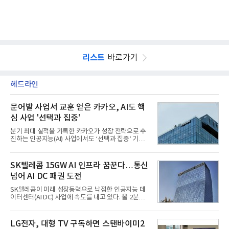
리스트
바로가기
헤드라인
문어발 사업서 교훈 얻은 카카오, AI도 핵
심 사업 '선택과 집중'
분기 최대 실적을 기록한 카카오가 성장 전략으로 추
진하는 인공지능(AI) 사업에서도 ‘선택과 집중’ 기조
를 강화하고 있다. 경쟁사들이 AI 데이터센터 등 인프
라 투자에 나서는 것과 달리, 카카오는 ‘카카오톡’이
라는 플랫폼 경쟁력을 활용한 AI 에이전트 서비스에
SK텔레콤 15GW AI 인프라 꿈꾼다…통신
집중하는 전략이다. 과거 무리한 사업 확장 과정에서
넘어 AI DC 패권 도전
겪었던 시행착오를 되풀이하지 않고 핵심 역량에 집
중하겠다는 취지로 풀이된다.7일 업계에 따르면 카카
SK텔레콤이 미래 성장동력으로 낙점한 인공지능 데
오는 올해 2분기 연결 기준 매출 2조985억원, 영업이
이터센터(AI DC) 사업에 속도를 내고 있다. 올 2분기
익 2770억원을 기록했다. 전년 동기 대비 매출과 영업
AI 데이터센터 매출이 90% 이상 급증한 데 이어, 오
이익은 각각 9%, 36% 증가해 모두 분기 기준 역대
는 2035년까지 총 15GW(기가와트) 규모의 AI DC를
최대치다. 상반기 기준 매출은 4조405억원, 영업이익
구축하겠다는 대형 청사진을 제시하면서다. 이에 따
LG전자, 대형 TV 구독하면 스탠바이미2
은 4884억
라 경쟁 구도 역시 이동통신사인 KT, LG유플러스를