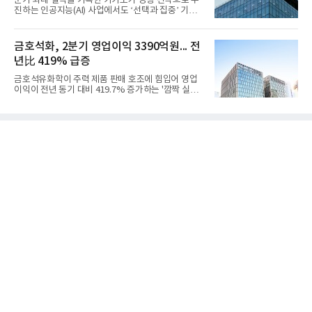
분기 최대 실적을 기록한 카카오가 성장 전략으로 추
보수 영향과 원료 가격 변동에 따른 래깅 효과로 전분
진하는 인공지능(AI) 사업에서도 ‘선택과 집중’ 기조
기 대비 수익성은 둔화됐지만 흑자 전환 흐름을 유지
를 강화하고 있다. 경쟁사들이 AI 데이터센터 등 인프
했다.첨단소재 부문은 매출 1조1551억원, 영업이익
라 투자에 나서는 것과 달리, 카카오는 ‘카카오톡’이
1325억원을 기록했다. 주요 제품의 스프레드 확대와
라는 플랫폼 경쟁력을 활용한 AI 에이전트 서비스에
금호석화, 2분기 영업이익 3390억원... 전
우호적인 환율 효과
집중하는 전략이다. 과거 무리한 사업 확장 과정에서
년比 419% 급증
겪었던 시행착오를 되풀이하지 않고 핵심 역량에 집
중하겠다는 취지로 풀이된다.7일 업계에 따르면 카카
금호석유화학이 주력 제품 판매 호조에 힘입어 영업
오는 올해 2분기 연결 기준 매출 2조985억원, 영업이
이익이 전년 동기 대비 419.7% 증가하는 '깜짝 실
익 2770억원을 기록했다. 전년 동기 대비 매출과 영업
적'을 냈다. 금호석유화학은 연결 기준 올해 2분기 영
이익은 각각 9%, 36% 증가해 모두 분기 기준 역대
업이익이 3390억원으로 지난해 동기보다 419.7% 증
최대치다. 상반기 기준 매출은 4조405억원, 영업이익
가한 것으로 잠정 집계됐다고 7일 공시했다.매출은 2
은 4884억
조2682억원으로 지난해 동기 대비 27.9% 증가했다.
순이익은 3004억원으로 420.4% 늘었다.이번 호실적
은 주력 제품인 NB라텍스와 합성수지 판매 호조가 견
인한 것으로 풀이된다. 미국의 중국산 의료용 고무장
갑 관세 인상 이후 동남아 장갑업체의 가동률이 높아
지면서 NB라텍스 수요가 증가했고, 원재료인 부타디
엔(BD) 가격 상승분을 제품 가격에 반영하면서 수익
성이 개선됐다.금호석유