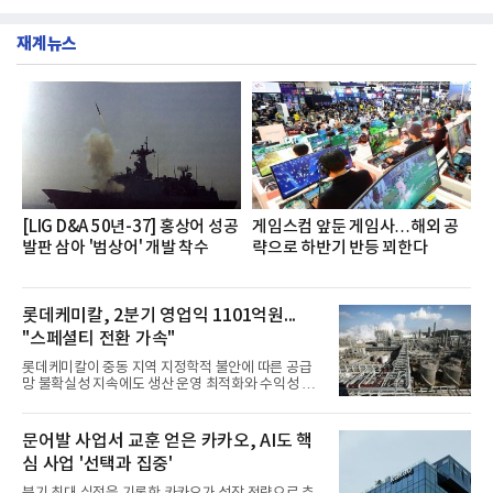
부터 30일까지 서울 원센티널 NH농협캐피탈타워 22
했다는게 회사측의 설명이다.실제 현장 시식 행사에
층에서 운영했다고 31일 밝혔다.이번 프로그램은 경
서도
재계뉴스
영지원부 홍보팀과 2026년 새로이(e)＊가 공동 주관
했으며, ▲팀장·부장(7.27), ▲계장·주임(7.28), ▲과
장·차장(7.29), ▲대리(7.30) 등 직급별로 총 4회에 걸
쳐 진행됐다.참고로 새로이(e)는 NH농협캐피탈 MZ
세대들로(과장~계장) 구성된 자율 참여조직으로, 조
직문화 혁신과 업무 효율성 향상을 위한 다양한 활동
을 추진하며,새로운 변화와 이로운 영향력을 조직전
반에 전파하는 역할
[LIG D&A 50년-37] 홍상어 성공
게임스컴 앞둔 게임사…해외 공
발판 삼아 '범상어' 개발 착수
략으로 하반기 반등 꾀한다
롯데케미칼, 2분기 영업익 1101억원...
"스페셜티 전환 가속"
롯데케미칼이 중동 지역 지정학적 불안에 따른 공급
망 불확실성 지속에도 생산 운영 최적화와 수익성 중
심의 사업 운영을 통해 전분기에 이어 흑자 기조를 이
어갔다.롯데케미칼이 2026년 2분기 연결 기준 매출
액 5조6864억원, 영업이익 1101억원을 기록했다고 7
문어발 사업서 교훈 얻은 카카오, AI도 핵
일 밝혔다. 사업별로는 기초화학 부문(롯데케미칼 기
심 사업 '선택과 집중'
초소재사업·LC타이탄·LC USA·롯데대산석화)이 매
출 3조9403억원, 영업이익 23억원을 기록했다. 정기