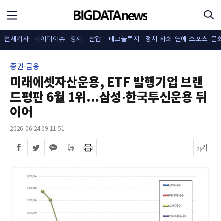
전체기사
데이터이슈
경제
산업
테크놀로지
정치·사회
연예·스포츠
문
증권·금융
미래에셋자산운용, ETF 발행기업 브랜
드평판 6월 1위...삼성·한국투신운용 뒤
이어
2026-06-24 09:11:51