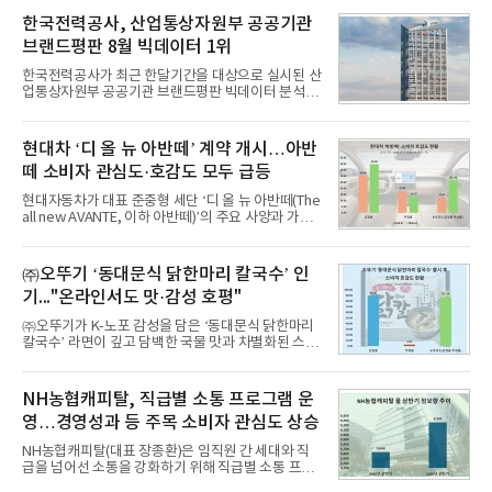
일 한국기업평판연구소(소장 구창환)는 국내 교육서
비스 상장기업 브랜드를 대상으로 지난 7월 7일부터
한국전력공사, 산업통상자원부 공공기관
8월 7일까지 수집된 소비자 빅데이터 10,074,233건
브랜드평판 8월 빅데이터 1위
을 분석한 결과, 메가스터디교육이 브랜드평판지수
1,710,926을 기록하며 8월 1위에 올랐다고 밝혔다.
한국전력공사가 최근 한달기간을 대상으로 실시된 산
분석에 활용된 빅데이터는 지난 7월(9,491,206건) 대
업통상자원부 공공기관 브랜드평판 빅데이터 분석에
비 6.14% 증가한 수치로, 교육서비스 상장기업 브랜
서 1위를 차지했다. 한국가스공사와 한국수력원자력
드에 대한 소비자 관심이 확대됐다.연구소에 따르면 8
이 순으로 뒤를 이었다.7일 한국기업평판연구소(소장
월 교육서비스 상장기업 브랜드평판 순위는 메가스터
구창환)는 산업통상자원부 공공기관 41개 브랜드를
현대차 ‘디 올 뉴 아반떼’ 계약 개시…아반
디교육, 대교, 디지
대상으로 지난 7월 7일부터 8월 7일까지 수집된 소비
떼 소비자 관심도·호감도 모두 급등
자 빅데이터 91,102,549건을 분석한 결과, 한국전력
공사가 브랜드평판지수 10,670,633을 기록하며 8월
현대자동차가 대표 준중형 세단 ‘디 올 뉴 아반떼(The
1위에 올랐다고 밝혔다. 분석에 활용된 빅데이터는 지
all new AVANTE, 이하 아반떼)’의 주요 사양과 가격
난 7월(88,893,823건) 대비 2.48% 증가한 수치다.연
을 공개하고 5일부터 계약을 시작한다고 밝혔다.아반
구소에 따르면 8월 산업통상자원부 공공기관 브랜드
떼는 6년 만에 선보이는 8세대 완전변경 모델로, ▲정
평판 30위 순위는 한국전력공사, 한국가스공사, 한국
교한 선과 면을 중심으로 완성한 파격적인 디자인 ▲
㈜오뚜기 ‘동대문식 닭한마리 칼국수’ 인
수력원자력, 한국석
과거 중형 세단 수준으로 확대된 차체 제원 ▲글로벌
기..."온라인서도 맛·감성 호평"
최고 수준의 안전성 ▲성능과 효율을 동시에 높인 주
행 완성도 ▲첨단 편의 및 디지털 사양 적용 등을 통해
㈜오뚜기가 K-노포 감성을 담은 ‘동대문식 닭한마리
글로벌 준중형 세단의 새로운 기준을 세웠다.아반떼
칼국수’ 라면이 깊고 담백한 국물 맛과 차별화된 스토
는 가솔린 2.0과 1.6 하이브리드 두 가지 파워트레인
리로 출시 초기부터 높은 인기를 얻고 있다고 4일 밝
과 모던, 프리미엄, 인스퍼레이션 세 가지 트림으로
혔다.‘동대문식 닭한마리 칼국수’는 예상을 뛰어넘는
운영된다.◆ 디자인·공간·안전·성능 전반에서 차급을
소비자 호응에 힘입어 지난 7월 13일 첫 선을 보인 지
NH농협캐피탈, 직급별 소통 프로그램 운
넘
단 18일 만에 누적 판매량 50만 개를 돌파하는 성과를
영…경영성과 등 주목 소비자 관심도 상승
거두었다.이번 신제품은 개발진이 전국의 닭한마리
전문점을 직접 찾아 다니며 최적의 육수 비율을 완성
NH농협캐피탈(대표 장종환)은 임직원 간 세대와 직
했다. 자극적이지 않으면서도 깊은 닭육수에 마늘의
급을 넘어선 소통을 강화하기 위해 직급별 소통 프로
개운한 풍미를 더했으며, 국물이 잘 배어들면서도 쫄
그램'너하(NH)고, 나하(NH)고, NH GO!'를 지난 27일
깃한 식감이 살아있는 칼국수 면발을 정교하게 구현