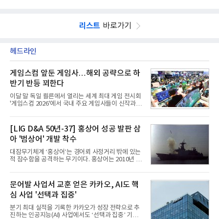
리스트
바로가기
헤드라인
게임스컴 앞둔 게임사…해외 공략으로 하
반기 반등 꾀한다
이달 말 독일 쾰른에서 열리는 세계 최대 게임 전시회
'게임스컴 2026'에서 국내 주요 게임사들이 신작과 글
로벌 전략을 공개한다. 상반기 게임사들의 실적이 업
체별로 엇갈린 가운데 하반기 신작 흥행과 해외 시장
성과가 실적을 좌우할 핵심 변수로 떠오르고 있다.8일
[LIG D&A 50년-37] 홍상어 성공 발판 삼
업계에 따르면 올해 상반기 게임업계는 기업별 성적
아 '범상어' 개발 착수
표가 크게 갈렸다. 대표적으로 크래프톤은 'PUBG: 배
틀그라운드'의 안정적인 성장에 힘입어 상반기 연결
대잠무기체계 ‘홍상어’는 경어뢰 사정거리 밖에 있는
기준 매출 2조6616억원, 영업이익 9725억원으로 역
적 잠수함을 공격하는 무기이다. 홍상어는 2010년 넥
대 최대 실적을 기록했다. 엔씨도 올해 출시한 '아이온
스원퓨처 시절 진해하우스에서 최초 생산돼 전력화가
2' 등에 힘입어 호실적을 거둘 것으로 전망된다.반면
이뤄졌다. 이후 2012년 한국형 구축함(KDX-1) 이상
넷마블은 2분기 매출이 증가했지만 영업이익은 전년
의 함정에 실전 배치됐다.그해 7월 해군은 동해상에서
문어발 사업서 교훈 얻은 카카오, AI도 핵
동기 대
성능 검증을 위해 홍상어 시험발사를 실시했다. 이때
심 사업 '선택과 집중'
홍상어가 목표 지점에서 입수한 후 표적을 타격하지
못하고 물속에서 멈춰버리는 예상 밖의 일이 벌어졌
분기 최대 실적을 기록한 카카오가 성장 전략으로 추
다. 2차 품질확인 사격 시험에서도 만족스러운 결과를
진하는 인공지능(AI) 사업에서도 ‘선택과 집중’ 기조
얻지 못했다. 완벽한 신뢰성 확보를 위해 LIG넥스원은