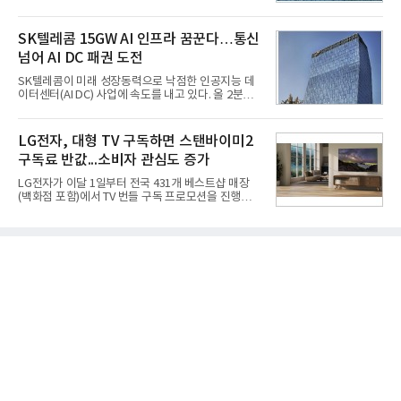
를 강화하고 있다. 경쟁사들이 AI 데이터센터 등 인프
국방과학연구소(ADD) 테스크포스(TF)와 합심해 본
라 투자에 나서는 것과 달리, 카카오는 ‘카카오톡’이
격적인 개선 작업에 착수했다.홍상어 유도탄의 모든
라는 플랫폼 경쟁력을 활용한 AI 에이전트 서비스에
SK텔레콤 15GW AI 인프라 꿈꾼다…통신
분야를
집중하는 전략이다. 과거 무리한 사업 확장 과정에서
넘어 AI DC 패권 도전
겪었던 시행착오를 되풀이하지 않고 핵심 역량에 집
중하겠다는 취지로 풀이된다.7일 업계에 따르면 카카
SK텔레콤이 미래 성장동력으로 낙점한 인공지능 데
오는 올해 2분기 연결 기준 매출 2조985억원, 영업이
이터센터(AI DC) 사업에 속도를 내고 있다. 올 2분기
익 2770억원을 기록했다. 전년 동기 대비 매출과 영업
AI 데이터센터 매출이 90% 이상 급증한 데 이어, 오
이익은 각각 9%, 36% 증가해 모두 분기 기준 역대
는 2035년까지 총 15GW(기가와트) 규모의 AI DC를
최대치다. 상반기 기준 매출은 4조405억원, 영업이익
구축하겠다는 대형 청사진을 제시하면서다. 이에 따
LG전자, 대형 TV 구독하면 스탠바이미2
은 4884억
라 경쟁 구도 역시 이동통신사인 KT, LG유플러스를
구독료 반값...소비자 관심도 증가
넘어 네이버, 삼성SDS 등 IT 인프라 기업으로 확장되
고 있다.7일 SK텔레콤에 따르면 회사는 올해 2분기
LG전자가 이달 1일부터 전국 431개 베스트샵 매장
연결 기준 매출 4조 3591억원, 영업이익 5660억원을
(백화점 포함)에서 TV 번들 구독 프로모션을 진행하고
기록했다. 매출은 전년 동기 대비 0.5%, 영업이익은
있다. 대형 TV 구독 시 스탠바이미2 구독료를 반값 할
67.3% 증가한 수치다. AI DC 사업의 성장에 더해 수
인해주는 프로모션이다.대상 제품은 65·77·83형 올
익성 중심 경영, 그리고 지난해 발생한 일회성 비용에
레드, 75·86·100형 마이크로 RGB, 75·86형 미니
따른 기저효과가 실
RGB 등 거실용 TV로 인기가 높은 베스트셀러 TV 20
개 모델이며, 동시 구독 계약 시 스탠바이미2(모델명
27LX6TPGA) 구독료를 50% 할인 받을 수 있다. 프로
모션 대상 모델과 혜택, 구독료 등 프로모션 세부 사항
은 베스트샵 판매 매니저에게 문의하면 자세히 안내
받을 수 있다.LG TV를 구독으로 이용하면 최대 6년까
지 구독 계약기간 내 무상 A/S를 받을 수 있으며, 이사
등으로 이전