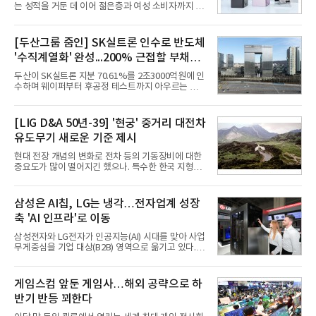
는 성적을 거둔 데 이어 젊은층과 여성 소비자까지 빠
르게 흡수하며 흥행세를 이어가고 있다. 대화면과 생
산성을 앞세운 기존 폴드의 소비자층에서 벗어나 디
자인과 휴대성을 강화하면서 폴더블폰의 대중화를 본
[두산그룹 줌인] SK실트론 인수로 반도체
격화하고 있다는 분석이 나온다.10일 카운터포인트
'수직계열화' 완성...200% 근접할 부채비
리서치에 따르면 갤럭시 Z8 시리즈의 글로벌 사전판
매량은 전작 대비 30% 이상 증가했다. 국내 사전판매
율 부담
두산이 SK실트론 지분 70.61%를 2조3000억원에 인
량은 전작 대비 39% 늘었고 유럽에서도 20% 이상
수하며 웨이퍼부터 후공정 테스트까지 아우르는 반도
증가했다. 미국에서도 역대 폴드 시리즈 가운데 가장
체 수직계열화를 완성했다. 인수 대상인 SK실트론은
높은 수준의 사전판매 성과를 기록한 전작보다 30%
지난해 5742억원의 순손실을 내며 신용등급 하향검
이상 늘어난 것으로 알려졌다.초기 흥행에는 폴드8의
토 대상에 올라 있다. 두산의 연결 기준 부채비율도 인
[LIG D&A 50년-39] '현궁' 중거리 대전차
폼팩터 변화가 영향
수금융 1조원을 가정할 경우 200%에 근접한 191%
유도무기 새로운 기준 제시
까지 오를 것으로 신용평가사들은 추산하고 있다.10
일 금융감독원 전자공시와 업계 등에 따르면 ㈜두산
현대 전장 개념의 변화로 전차 등의 기동장비에 대한
은 지난달 31일 이사회를 열고 SK㈜가 보유한 SK실
중요도가 많이 떨어지긴 했으나. 특수한 한국 지형을
트론 지분 70.61%를 인수하는 주식매매계약(SPA)
고려할 때 북한군 전차부대는 여전히 위협적인 존재
체결을 승인했다고 공시했다. 계약서에는 장용호 SK
로 평가되고 있다. 그러나 우리 군이 운용 중인 대전차
㈜ 대표이사와 김민철 두산 대표이사가 각각 서명했
무기는 관통력과 유효사거리 모두 만족스럽지 못해
삼성은 AI칩, LG는 냉각…전자업계 성장
다. 매각 대상 지분은 SK㈜가
적 전차 파괴에 효과적이지 못했다. 특히 노후화된 대
축 'AI 인프라'로 이동
전차 무기에 대한 군수지원이 미흡해 전력 발휘가 어
려웠다.따라서 부족한 사거리의 한계를 극복하고 아
삼성전자와 LG전자가 인공지능(AI) 시대를 맞아 사업
군의 생존성을 극대화할 수 있는 대전차 유도무기 개
무게중심을 기업 대상(B2B) 영역으로 옮기고 있다.
발이 절실했다.2007년부터 국방과학연구소(ADD) 주
TV와 생활가전 등 전통적인 소비자 시장이 성숙기에
관으로 중거리 대전차 유도무기 탐색개발을 시작했
접어든 가운데 삼성전자는 AI 반도체를 중심으로 데
다. 5대 개발 전략으로 성능 우위, 소량화경량화 실현,
이터센터 생태계 공략을 강화하고 LG전자는 냉각솔
게임스컴 앞둔 게임사…해외 공략으로 하
국산화에 의
루션·전장·로봇 등 기업용 솔루션 사업 확대에 속도를
반기 반등 꾀한다
내고 있다.9일 업계에 따르면 LG전자는 2분기 생활가
전과 프리미엄 제품 경쟁력에 더해 B2B 사업 확대 효