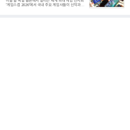
이달 말 독일 쾰른에서 열리는 세계 최대 게임 전시회
과로 수익성을 방어한 반면 삼성전자는 디바이스경험
'게임스컴 2026'에서 국내 주요 게임사들이 신작과 글
(DX) 부문의 TV·생활가전 수익성이 악화됐다. 대신 삼
로벌 전략을 공개한다. 상반기 게임사들의 실적이 업
성은 AI 메모리 등 반도체 사업을 중심으로 새로운 성
체별로 엇갈린 가운데 하반기 신작 흥행과 해외 시장
장 동력을 확보하는 데 집중하고 있다.LG전자는 B2B
성과가 실적을 좌우할 핵심 변수로 떠오르고 있다.8일
사업 확대
업계에 따르면 올해 상반기 게임업계는 기업별 성적
표가 크게 갈렸다. 대표적으로 크래프톤은 'PUBG: 배
틀그라운드'의 안정적인 성장에 힘입어 상반기 연결
기준 매출 2조6616억원, 영업이익 9725억원으로 역
대 최대 실적을 기록했다. 엔씨도 올해 출시한 '아이온
2' 등에 힘입어 호실적을 거둘 것으로 전망된다.반면
넷마블은 2분기 매출이 증가했지만 영업이익은 전년
동기 대