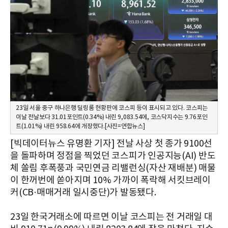
23일 서울 중구 하나은행 딜링룸 현황판에 코스피 등이 표시되고 있다. 코스피는
이날 전날보다 31.01포인트(0.34%) 내린 9,083.54에, 코스닥지수는 9.76포인
트(1.01%) 내린 958.64에 개장했다.[사진=연합뉴스]
[빅데이터뉴스 유명환 기자] 전날 사상 첫 종가 9100선
을 돌파하며 정점을 찍었던 코스피가 인공지능(AI) 반도
체 쏠림 후폭풍과 국민연금 리밸런싱(자산 재배분) 매물
이 한꺼번에 쏟아지며 10% 가까이 폭락해 서킷브레이
커(CB·매매거래 일시중단)가 발동됐다.
23일 한국거래소에 따르면 이날 코스피는 전 거래일 대