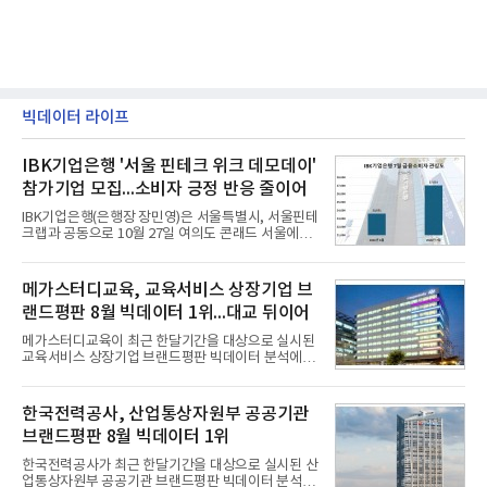
빅데이터 라이프
IBK기업은행 '서울 핀테크 위크 데모데이'
참가기업 모집...소비자 긍정 반응 줄이어
IBK기업은행(은행장 장민영)은 서울특별시, 서울핀테
크랩과 공동으로 10월 27일 여의도 콘래드 서울에서
개최 예정인 ‘2026 서울 핀테크 위크 데모데이 with
IBK기업은행’에 참가할 기업을 모집한다고 10일 밝혔
다.이번 데모데이는 ‘AX 기반 디지털금융의 전환’을
메가스터디교육, 교육서비스 상장기업 브
주제로 개최되는 ‘서울 핀테크 위크 2026’의 공식 프
랜드평판 8월 빅데이터 1위...대교 뒤이어
로그램으로, 우수한 AX 기반 핀테크 기업을 발굴하고
투자유치와 사업 협력 기회를 지원하기 위해 마련됐
메가스터디교육이 최근 한달기간을 대상으로 실시된
다.참여 대상은 창업 7년 이내의 서울 소재 핀테크 스
교육서비스 상장기업 브랜드평판 빅데이터 분석에서
타트업과 중소기업 창업 지원법에 따른 신사업 분야
1위를 차지했다. 대교와 디지털대상이 뒤를 이었다.7
의 창업 10년 이내 기업이다. 참가 신청은 10일부터
일 한국기업평판연구소(소장 구창환)는 국내 교육서
30일까지 스타트업 플러스 홈페이지를 통해 가능하
비스 상장기업 브랜드를 대상으로 지난 7월 7일부터
한국전력공사, 산업통상자원부 공공기관
다.심사를
8월 7일까지 수집된 소비자 빅데이터 10,074,233건
브랜드평판 8월 빅데이터 1위
을 분석한 결과, 메가스터디교육이 브랜드평판지수
1,710,926을 기록하며 8월 1위에 올랐다고 밝혔다.
한국전력공사가 최근 한달기간을 대상으로 실시된 산
분석에 활용된 빅데이터는 지난 7월(9,491,206건) 대
업통상자원부 공공기관 브랜드평판 빅데이터 분석에