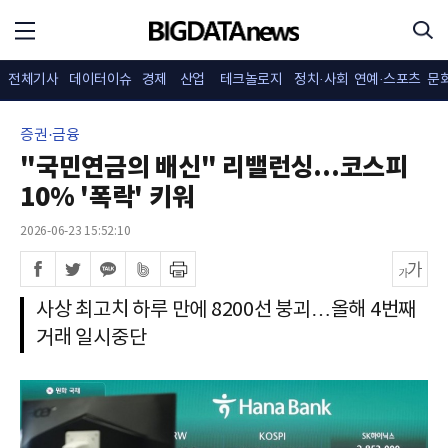
전체기사
데이터이슈
경제
산업
테크놀로지
정치·사회
연예·스포츠
문
증권·금융
"국민연금의 배신" 리밸런싱...코스피
10% '폭락' 키워
2026-06-23 15:52:10
사상 최고치 하루 만에 8200선 붕괴…올해 4번째
거래 일시중단