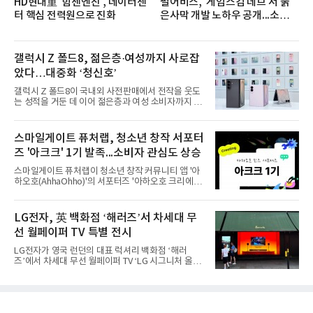
HD현대重 '힘센엔진', 데이터센
펄어비스, '게임스컴 데브'서 붉
터 핵심 전력원으로 진화
은사막 개발 노하우 공개...소비자
관심도 증가
갤럭시 Z 폴드8, 젊은층·여성까지 사로잡
았다…대중화 ‘청신호’
갤럭시 Z 폴드8이 국내외 사전판매에서 전작을 웃도
는 성적을 거둔 데 이어 젊은층과 여성 소비자까지 빠
르게 흡수하며 흥행세를 이어가고 있다. 대화면과 생
산성을 앞세운 기존 폴드의 소비자층에서 벗어나 디
자인과 휴대성을 강화하면서 폴더블폰의 대중화를 본
스마일게이트 퓨처랩, 청소년 창작 서포터
격화하고 있다는 분석이 나온다.10일 카운터포인트
즈 '아크크' 1기 발족...소비자 관심도 상승
리서치에 따르면 갤럭시 Z8 시리즈의 글로벌 사전판
매량은 전작 대비 30% 이상 증가했다. 국내 사전판매
스마일게이트 퓨처랩이 청소년 창작 커뮤니티 앱 '아
량은 전작 대비 39% 늘었고 유럽에서도 20% 이상
하오호(AhhaOhho)'의 서포터즈 '아하오호 크리에이
증가했다. 미국에서도 역대 폴드 시리즈 가운데 가장
터 크루(AhhaOhho Creator Crew, 이하 '아크크')' 1
높은 수준의 사전판매 성과를 기록한 전작보다 30%
기를 발족했다고 10일 밝혔다.아하오호는 퓨처랩이
이상 늘어난 것으로 알려졌다.초기 흥행에는 폴드8의
지난 10년간 오프라인 공간에서 운영해 온 창의환경
LG전자, 英 백화점 ‘해러즈’서 차세대 무
폼팩터 변화가 영향
철학을 디지털로 확장한 플랫폼이다. 학습자가 자신
선 월페이퍼 TV 특별 전시
의 관심사에서 출발해 직접 만들고 시행착오를 겪으
며 배움을 넓혀가도록 설계됐다. 디지털 콘텐츠를 소
LG전자가 영국 런던의 대표 럭셔리 백화점 ‘해러
비만 하기 쉬운 AI 시대의 아이들에게 정답을 따라가
즈’에서 차세대 무선 월페이퍼 TV ‘LG 시그니처 올레
는 능력보다 스스로 질문하고 만들어보는 '주체적 배
드 W’를 선보이며 현지 프리미엄 고객들의 관심을 끌
움의 경험'을 건넨다는 취지다.아크크는 초등학교 3학
고 있다.LG전자는 8월 7일부터 26일까지 해러즈 백
년부터 6학년 아동·청소년으로 꾸려졌다. 아하오호
화점 1층 외관을 장식하는 브롬튼 로드 쇼윈도에서
앱의 창작 챌린지에
LG 시그니처 올레드 W 특별 전시를 진행한다고 10일