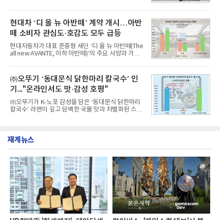
비 6.14% 증가한 수치로, 교육서비스 상장기업 브랜
서 1위를 차지했다. 한국가스공사와 한국수력원자력
드에 대한 소비자 관심이 확대됐다.연구소에 따르면 8
이 순으로 뒤를 이었다.7일 한국기업평판연구소(소장
월 교육서비스 상장기업 브랜드평판 순위는 메가스터
구창환)는 산업통상자원부 공공기관 41개 브랜드를
현대차 ‘디 올 뉴 아반떼’ 계약 개시…아반
디교육, 대교, 디지
대상으로 지난 7월 7일부터 8월 7일까지 수집된 소비
떼 소비자 관심도·호감도 모두 급등
자 빅데이터 91,102,549건을 분석한 결과, 한국전력
공사가 브랜드평판지수 10,670,633을 기록하며 8월
현대자동차가 대표 준중형 세단 ‘디 올 뉴 아반떼(The
1위에 올랐다고 밝혔다. 분석에 활용된 빅데이터는 지
all new AVANTE, 이하 아반떼)’의 주요 사양과 가격
난 7월(88,893,823건) 대비 2.48% 증가한 수치다.연
을 공개하고 5일부터 계약을 시작한다고 밝혔다.아반
구소에 따르면 8월 산업통상자원부 공공기관 브랜드
떼는 6년 만에 선보이는 8세대 완전변경 모델로, ▲정
평판 30위 순위는 한국전력공사, 한국가스공사, 한국
교한 선과 면을 중심으로 완성한 파격적인 디자인 ▲
㈜오뚜기 ‘동대문식 닭한마리 칼국수’ 인
수력원자력, 한국석
과거 중형 세단 수준으로 확대된 차체 제원 ▲글로벌
기..."온라인서도 맛·감성 호평"
최고 수준의 안전성 ▲성능과 효율을 동시에 높인 주
행 완성도 ▲첨단 편의 및 디지털 사양 적용 등을 통해
㈜오뚜기가 K-노포 감성을 담은 ‘동대문식 닭한마리
글로벌 준중형 세단의 새로운 기준을 세웠다.아반떼
칼국수’ 라면이 깊고 담백한 국물 맛과 차별화된 스토
는 가솔린 2.0과 1.6 하이브리드 두 가지 파워트레인
리로 출시 초기부터 높은 인기를 얻고 있다고 4일 밝
과 모던, 프리미엄, 인스퍼레이션 세 가지 트림으로
혔다.‘동대문식 닭한마리 칼국수’는 예상을 뛰어넘는
운영된다.◆ 디자인·공간·안전·성능 전반에서 차급을
소비자 호응에 힘입어 지난 7월 13일 첫 선을 보인 지
넘
재계뉴스
단 18일 만에 누적 판매량 50만 개를 돌파하는 성과를
거두었다.이번 신제품은 개발진이 전국의 닭한마리
전문점을 직접 찾아 다니며 최적의 육수 비율을 완성
했다. 자극적이지 않으면서도 깊은 닭육수에 마늘의
개운한 풍미를 더했으며, 국물이 잘 배어들면서도 쫄
깃한 식감이 살아있는 칼국수 면발을 정교하게 구현
했다는게 회사측의 설명이다.실제 현장 시식 행사에
서도