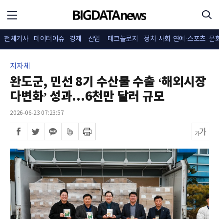
전체기사
데이터이슈
경제
산업
테크놀로지
정치·사회
연예·스포츠
문
지자체
완도군, 민선 8기 수산물 수출 ‘해외시장
다변화’ 성과...6천만 달러 규모
2026-06-23 07:23:57