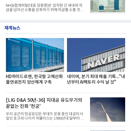
전문점을 직접 찾아 다니며 최적의 육수 비율을 완성
NH농협캐피탈(대표 장종환)은 임직원 간 세대와 직
했다. 자극적이지 않으면서도 깊은 닭육수에 마늘의
급을 넘어선 소통을 강화하기 위해 직급별 소통 프로
개운한 풍미를 더했으며, 국물이 잘 배어들면서도 쫄
그램'너하(NH)고, 나하(NH)고, NH GO!'를 지난 27일
깃한 식감이 살아있는 칼국수 면발을 정교하게 구현
부터 30일까지 서울 원센티널 NH농협캐피탈타워 22
했다는게 회사측의 설명이다.실제 현장 시식 행사에
층에서 운영했다고 31일 밝혔다.이번 프로그램은 경
서도
재계뉴스
영지원부 홍보팀과 2026년 새로이(e)＊가 공동 주관
했으며, ▲팀장·부장(7.27), ▲계장·주임(7.28), ▲과
장·차장(7.29), ▲대리(7.30) 등 직급별로 총 4회에 걸
쳐 진행됐다.참고로 새로이(e)는 NH농협캐피탈 MZ
세대들로(과장~계장) 구성된 자율 참여조직으로, 조
직문화 혁신과 업무 효율성 향상을 위한 다양한 활동
을 추진하며,새로운 변화와 이로운 영향력을 조직전
반에 전파하는 역할
HD하이드로젠, 한국형 고체산화
네이버, 분기 최대 매출 기록..."내
물연료전지 양산체계 구축
년부터 AI팩토리 수익 날 것"
[LIG D&A 50년-36] 지대공 유도무기의
끝없는 진화 '천궁'
우리 공군의 방공유도탄 부대가 운용 중인 대공미사
일인 호크와 나이키 허큘리스는 1990년대 말부터 성
능 면에서 한계를 보이기 시작했다. 이에 따라 정부는
기존 미사일체계를 대체할 중고도 및 중거리 대공미