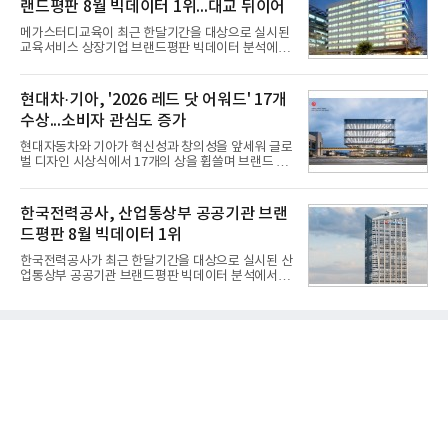
랜드평판 8월 빅데이터 1위...대교 뒤이어
한다는 의미에서 ‘철매Ⅱ’ 로 정해졌다. 철매Ⅱ 개발
사업은 미사일체계 완성 후인 2011년 ‘천궁(天弓)’으
메가스터디교육이 최근 한달기간을 대상으로 실시된
로 다시 장비명이 바뀌었다. 17개 업체와 관련 기관이
교육서비스 상장기업 브랜드평판 빅데이터 분석에서
참여한 가운데 LIG 넥스원은 탐색 개발에서 체계개발
1위를 차지했다. 대교와 디지털대상이 뒤를 이었다.7
완료까지 모든 과정에 참여했다. 1976년 호크 미사일
일 한국기업평판연구소(소장 구창환)는 국내 교육서
창정비 업체로 출발했던 회사가 호크 대체 유도무기
비스 상장기업 브랜드를 대상으로 지난 7월 7일부터
현대차·기아, '2026 레드 닷 어워드' 17개
인 천궁
8월 7일까지 수집된 소비자 빅데이터 10,074,233건
수상...소비자 관심도 증가
을 분석한 결과, 메가스터디교육이 브랜드평판지수
1,710,926을 기록하며 8월 1위에 올랐다고 밝혔다.
현대자동차와 기아가 혁신성과 창의성을 앞세워 글로
분석에 활용된 빅데이터는 지난 7월(9,491,206건) 대
벌 디자인 시상식에서 17개의 상을 휩쓸며 브랜드 경
비 6.14% 증가한 수치로, 교육서비스 상장기업 브랜
쟁력을 다시 한번 입증했다.현대자동차·기아는 '2026
드에 대한 소비자 관심이 확대됐다.연구소에 따르면 8
레드 닷 어워드: 브랜드 & 커뮤니케이션 디자인 부문
월 교육서비스 상장기업 브랜드평판 순위는 메가스터
(Red Dot Design Award: Brand &
한국전력공사, 산업통상부 공공기관 브랜
디교육, 대교, 디지
Communication Design)'에서 최우수상 2개, 본상
드평판 8월 빅데이터 1위
15개를 수상했다고 7일 밝혔다.'레드 닷 어워드'는 독
일 iF, 미국 IDEA와 함께 세계 3대 디자인 시상식으로
한국전력공사가 최근 한달기간을 대상으로 실시된 산
손꼽히는 세계 최대 규모의 디자인 공모전이다. 독일
업통상부 공공기관 브랜드평판 빅데이터 분석에서 1
노르트라인 베스트팔렌 디자인센터(Design
위를 차지했다. 한국가스공사와 한국수력원자력이 순
Zentrum Nordrhein Westfalen)가 주관해 매년 ▲
으로 뒤를 이었다.7일 한국기업평판연구소(소장 구창
제품 디자인 ▲브랜드 & 커뮤니케이션 디자인 ▲디
환)는 산업통상부 공공기관 41개 브랜드를 대상으로
자인 콘셉트 각 부문에서 우수한
지난 7월 7일부터 8월 7일까지 수집된 소비자 빅데이
터 91,102,549건을 분석한 결과, 한국전력공사가 브
랜드평판지수 10,670,633을 기록하며 8월 1위에 올
랐다고 밝혔다. 분석에 활용된 빅데이터는 지난 7월
(88,893,823건) 대비 2.48% 증가한 수치다.연구소에
따르면 8월 산업통상부 공공기관 브랜드평판 30위 순
위는 한국전력공사, 한국가스공사, 한국수력원자력,
한국석유공사, 한전