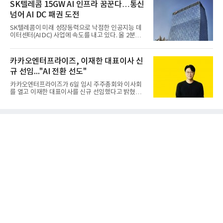
사일을 개발하기로 결정했다.처음 KM-SAM 사업으로
SK텔레콤 15GW AI 인프라 꿈꾼다…통신
불린 이 사업의 명칭은 호크(Iron Hawk, 철매)를 대체
넘어 AI DC 패권 도전
한다는 의미에서 ‘철매Ⅱ’ 로 정해졌다. 철매Ⅱ 개발
사업은 미사일체계 완성 후인 2011년 ‘천궁(天弓)’으
SK텔레콤이 미래 성장동력으로 낙점한 인공지능 데
로 다시 장비명이 바뀌었다. 17개 업체와 관련 기관이
이터센터(AI DC) 사업에 속도를 내고 있다. 올 2분기
참여한 가운데 LIG 넥스원은 탐색 개발에서 체계개발
AI 데이터센터 매출이 90% 이상 급증한 데 이어, 오
완료까지 모든 과정에 참여했다. 1976년 호크 미사일
는 2035년까지 총 15GW(기가와트) 규모의 AI DC를
창정비 업체로 출발했던 회사가 호크 대체 유도무기
구축하겠다는 대형 청사진을 제시하면서다. 이에 따
카카오엔터프라이즈, 이재한 대표이사 신
인 천궁
라 경쟁 구도 역시 이동통신사인 KT, LG유플러스를
규 선임..."AI 전환 선도"
넘어 네이버, 삼성SDS 등 IT 인프라 기업으로 확장되
고 있다.7일 SK텔레콤에 따르면 회사는 올해 2분기
카카오엔터프라이즈가 6일 임시 주주총회와 이사회
연결 기준 매출 4조 3591억원, 영업이익 5660억원을
를 열고 이재한 대표이사를 신규 선임했다고 밝혔다.
기록했다. 매출은 전년 동기 대비 0.5%, 영업이익은
이 신임 대표는 기술에 대한 이해를 바탕으로 카카오
67.3% 증가한 수치다. AI DC 사업의 성장에 더해 수
엔터프라이즈에서 클라우드인프라·디지털전환(DX)
익성 중심 경영, 그리고 지난해 발생한 일회성 비용에
부문장과 사업부문장을 역임하며 전략 수립부터 사업
따른 기저효과가 실
화까지 전 과정을 이끌어왔다. 카카오엔터프라이즈
합류 전에는 카카오의 시스템엔지니어링 리더로서 카
카오톡 인프라 아키텍처 설계와 운영을 담당한 경험
도 있다.카카오엔터프라이즈는 인공지능(AI), 클라우
드, 검색 등 카카오가 축적해온 기술력과 서비스 운영
경험을 바탕으로 기업 고객을 대상으로 한 엔터프라
이즈 IT 사업을 전개하고 있다. 클라우드서비스제공자
(CSP) 사업을 비