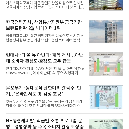
메가스터디교육이 최근 한달기간을 대상으로 실시된
교육서비스 상장기업 브랜드평판 빅데이터 분석에서
1위를 차지했다. 대교와 디지털대상이 뒤를 이었다.7
일 한국기업평판연구소(소장 구창환)는 국내 교육서
비스 상장기업 브랜드를 대상으로 지난 7월 7일부터
한국전력공사, 산업통상자원부 공공기관
8월 7일까지 수집된 소비자 빅데이터 10,074,233건
브랜드평판 8월 빅데이터 1위
을 분석한 결과, 메가스터디교육이 브랜드평판지수
1,710,926을 기록하며 8월 1위에 올랐다고 밝혔다.
한국전력공사가 최근 한달기간을 대상으로 실시된 산
분석에 활용된 빅데이터는 지난 7월(9,491,206건) 대
업통상자원부 공공기관 브랜드평판 빅데이터 분석에
비 6.14% 증가한 수치로, 교육서비스 상장기업 브랜
서 1위를 차지했다. 한국가스공사와 한국수력원자력
드에 대한 소비자 관심이 확대됐다.연구소에 따르면 8
이 순으로 뒤를 이었다.7일 한국기업평판연구소(소장
월 교육서비스 상장기업 브랜드평판 순위는 메가스터
구창환)는 산업통상자원부 공공기관 41개 브랜드를
현대차 ‘디 올 뉴 아반떼’ 계약 개시…아반
디교육, 대교, 디지
대상으로 지난 7월 7일부터 8월 7일까지 수집된 소비
떼 소비자 관심도·호감도 모두 급등
자 빅데이터 91,102,549건을 분석한 결과, 한국전력
공사가 브랜드평판지수 10,670,633을 기록하며 8월
현대자동차가 대표 준중형 세단 ‘디 올 뉴 아반떼(The
1위에 올랐다고 밝혔다. 분석에 활용된 빅데이터는 지
all new AVANTE, 이하 아반떼)’의 주요 사양과 가격
난 7월(88,893,823건) 대비 2.48% 증가한 수치다.연
을 공개하고 5일부터 계약을 시작한다고 밝혔다.아반
구소에 따르면 8월 산업통상자원부 공공기관 브랜드
떼는 6년 만에 선보이는 8세대 완전변경 모델로, ▲정
평판 30위 순위는 한국전력공사, 한국가스공사, 한국
교한 선과 면을 중심으로 완성한 파격적인 디자인 ▲
㈜오뚜기 ‘동대문식 닭한마리 칼국수’ 인
수력원자력, 한국석
과거 중형 세단 수준으로 확대된 차체 제원 ▲글로벌
기..."온라인서도 맛·감성 호평"
최고 수준의 안전성 ▲성능과 효율을 동시에 높인 주
행 완성도 ▲첨단 편의 및 디지털 사양 적용 등을 통해
㈜오뚜기가 K-노포 감성을 담은 ‘동대문식 닭한마리
글로벌 준중형 세단의 새로운 기준을 세웠다.아반떼
칼국수’ 라면이 깊고 담백한 국물 맛과 차별화된 스토
는 가솔린 2.0과 1.6 하이브리드 두 가지 파워트레인
리로 출시 초기부터 높은 인기를 얻고 있다고 4일 밝
과 모던, 프리미엄, 인스퍼레이션 세 가지 트림으로
혔다.‘동대문식 닭한마리 칼국수’는 예상을 뛰어넘는
운영된다.◆ 디자인·공간·안전·성능 전반에서 차급을
소비자 호응에 힘입어 지난 7월 13일 첫 선을 보인 지
NH농협캐피탈, 직급별 소통 프로그램 운
넘
단 18일 만에 누적 판매량 50만 개를 돌파하는 성과를
영…경영성과 등 주목 소비자 관심도 상승
거두었다.이번 신제품은 개발진이 전국의 닭한마리