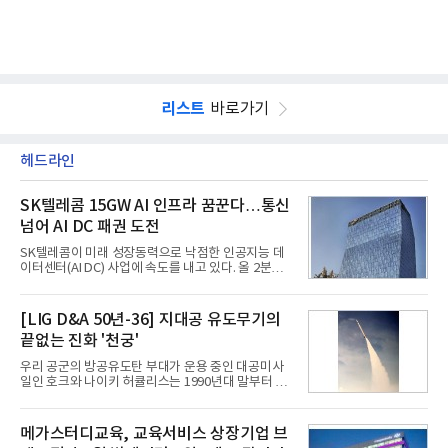
리스트
바로가기
헤드라인
SK텔레콤 15GW AI 인프라 꿈꾼다…통신
넘어 AI DC 패권 도전
SK텔레콤이 미래 성장동력으로 낙점한 인공지능 데
이터센터(AI DC) 사업에 속도를 내고 있다. 올 2분기
AI 데이터센터 매출이 90% 이상 급증한 데 이어, 오
는 2035년까지 총 15GW(기가와트) 규모의 AI DC를
구축하겠다는 대형 청사진을 제시하면서다. 이에 따
[LIG D&A 50년-36] 지대공 유도무기의
라 경쟁 구도 역시 이동통신사인 KT, LG유플러스를
끝없는 진화 '천궁'
넘어 네이버, 삼성SDS 등 IT 인프라 기업으로 확장되
고 있다.7일 SK텔레콤에 따르면 회사는 올해 2분기
우리 공군의 방공유도탄 부대가 운용 중인 대공미사
연결 기준 매출 4조 3591억원, 영업이익 5660억원을
일인 호크와 나이키 허큘리스는 1990년대 말부터 성
기록했다. 매출은 전년 동기 대비 0.5%, 영업이익은
능 면에서 한계를 보이기 시작했다. 이에 따라 정부는
67.3% 증가한 수치다. AI DC 사업의 성장에 더해 수
기존 미사일체계를 대체할 중고도 및 중거리 대공미
익성 중심 경영, 그리고 지난해 발생한 일회성 비용에
사일을 개발하기로 결정했다.처음 KM-SAM 사업으로
메가스터디교육, 교육서비스 상장기업 브
따른 기저효과가 실
불린 이 사업의 명칭은 호크(Iron Hawk, 철매)를 대체