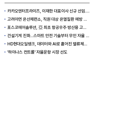
카카오엔터프라이즈, 이재한 대표이사 신규 선임..."AI 전환 선도"
고려아연 온산제련소, 직원 대상 온열질환 예방 안전 실천 캠페인 실시
포스코에어솔루션, 亞 최초 항공우주·방산용 고순도 가스 국제 인증 획득
건설기계 진화…스마트 안전 기술부터 무인 자율 굴착기까지
HD현대오일뱅크, 데이터와 AI로 흩어진 밸류체인 연결
'하이나스 컨트롤' 자율운항 시장 선도