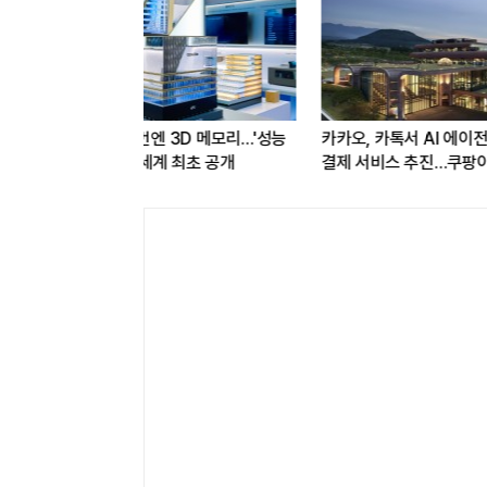
3D 메모리…'성능
카카오, 카톡서 AI 에이전트로 주문·
[HD현대의 
 최초 공개
결제 서비스 추진…쿠팡이츠와 첫
내비게이션 
연동