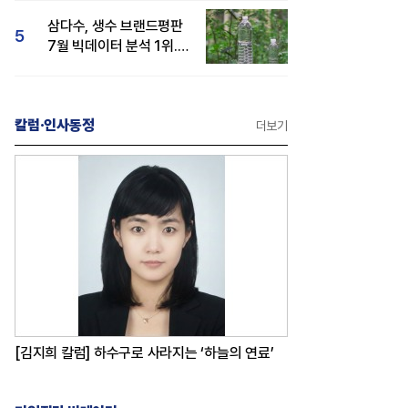
삼다수, 생수 브랜드평판
5
7월 빅데이터 분석 1위...
백산수·동원샘물 순
칼럼·인사동정
더보기
[김지희 칼럼] 하수구로 사라지는 ‘하늘의 연료’