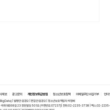
사제보
광고문의
개인정보취급방침
청소년보호정책
이메일무단수집거부
인터
BigData) | 발행인:임경오 | 편집인:임경오 | 청소년보호책임자:박정배
국회대로68길 23 정원빌딩 501호 (우편번호:07237)| 전화:02-2235-3738 | 팩스:02-2235