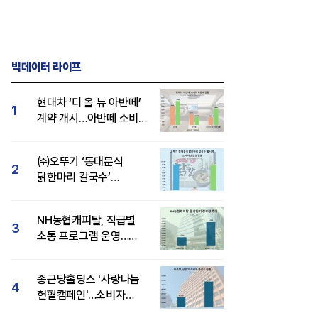
빅데이터 라이프
현대차 ‘디 올 뉴 아반떼’
1
계약 개시…아반떼 소비자
관심도·호감도 모두 급등
㈜오뚜기 ‘동대문식
2
닭한마리 칼국수’
인기..."온라인서도 맛·
감성 호평"
NH농협캐피탈, 직급별
3
소통 프로그램 운영…
경영성과 등 주목 소비자
관심도 상승
종근당홀딩스 '사랑나눔
4
헌혈캠페인'…소비자
관심도·호감도 모두 상승