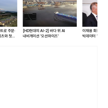
AI-2] 바다 위 AI
이재용 회장, CEO 브랜드평판 8월
[L
'오션와이즈'
빅데이터 1위...최태원·구광모 회장순
다