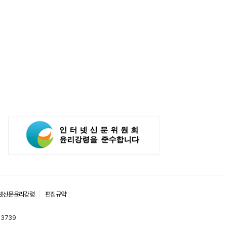
넷신문윤리강령
편집규약
-3739