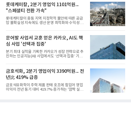
롯데케미칼, 2분기 영업익 1101억원...
"스페셜티 전환 가속"
롯데케미칼이 중동 지역 지정학적 불안에 따른 공급
망 불확실성 지속에도 생산 운영 최적화와 수익성 중
심의 사업 운영을 통해 전분기에 이어 흑자 기조를 이
어갔다.롯데케미칼이 2026년 2분기 연결 기준 매출
액 5조6864억원, 영업이익 1101억원을 기록했다고 7
문어발 사업서 교훈 얻은 카카오, AI도 핵
일 밝혔다. 사업별로는 기초화학 부문(롯데케미칼 기
심 사업 '선택과 집중'
초소재사업·LC타이탄·LC USA·롯데대산석화)이 매
출 3조9403억원, 영업이익 23억원을 기록했다. 정기
분기 최대 실적을 기록한 카카오가 성장 전략으로 추
보수 영향과 원료 가격 변동에 따른 래깅 효과로 전분
진하는 인공지능(AI) 사업에서도 ‘선택과 집중’ 기조
기 대비 수익성은 둔화됐지만 흑자 전환 흐름을 유지
를 강화하고 있다. 경쟁사들이 AI 데이터센터 등 인프
했다.첨단소재 부문은 매출 1조1551억원, 영업이익
라 투자에 나서는 것과 달리, 카카오는 ‘카카오톡’이
1325억원을 기록했다. 주요 제품의 스프레드 확대와
라는 플랫폼 경쟁력을 활용한 AI 에이전트 서비스에
금호석화, 2분기 영업이익 3390억원... 전
우호적인 환율 효과
집중하는 전략이다. 과거 무리한 사업 확장 과정에서
년比 419% 급증
겪었던 시행착오를 되풀이하지 않고 핵심 역량에 집
중하겠다는 취지로 풀이된다.7일 업계에 따르면 카카
금호석유화학이 주력 제품 판매 호조에 힘입어 영업
오는 올해 2분기 연결 기준 매출 2조985억원, 영업이
이익이 전년 동기 대비 419.7% 증가하는 '깜짝 실
익 2770억원을 기록했다. 전년 동기 대비 매출과 영업
적'을 냈다. 금호석유화학은 연결 기준 올해 2분기 영
이익은 각각 9%, 36% 증가해 모두 분기 기준 역대
업이익이 3390억원으로 지난해 동기보다 419.7% 증
최대치다. 상반기 기준 매출은 4조405억원, 영업이익
가한 것으로 잠정 집계됐다고 7일 공시했다.매출은 2
은 4884억
조2682억원으로 지난해 동기 대비 27.9% 증가했다.
순이익은 3004억원으로 420.4% 늘었다.이번 호실적
은 주력 제품인 NB라텍스와 합성수지 판매 호조가 견
인한 것으로 풀이된다. 미국의 중국산 의료용 고무장
갑 관세 인상 이후 동남아 장갑업체의 가동률이 높아
지면서 NB라텍스 수요가 증가했고, 원재료인 부타디