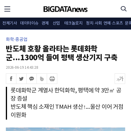
전체기사
데이터이슈
경제
산업
테크놀로지
정치·사회
연예·스포츠
문
화학·중공업
반도체 호황 올라타는 롯데화학
군...1300억 들여 평택 생산기지 구축
2026-06-19 14:43:28
롯데화학군 계열사 한덕화학, 평택에 약 3만㎡ 공
장 증설
반도체 핵심 소재인 TMAH 생산↑...울산 이어 거점
이원화