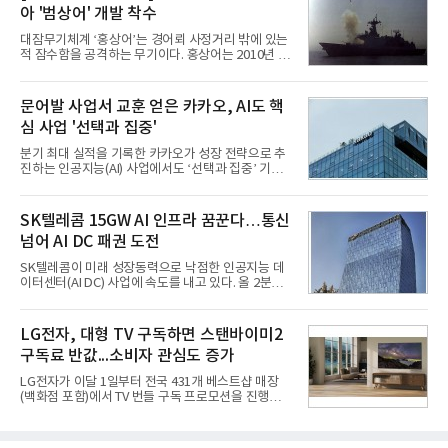
업계에 따르면 올해 상반기 게임업계는 기업별 성적
아 '범상어' 개발 착수
표가 크게 갈렸다. 대표적으로 크래프톤은 'PUBG: 배
틀그라운드'의 안정적인 성장에 힘입어 상반기 연결
대잠무기체계 ‘홍상어’는 경어뢰 사정거리 밖에 있는
기준 매출 2조6616억원, 영업이익 9725억원으로 역
적 잠수함을 공격하는 무기이다. 홍상어는 2010년 넥
대 최대 실적을 기록했다. 엔씨도 올해 출시한 '아이온
스원퓨처 시절 진해하우스에서 최초 생산돼 전력화가
2' 등에 힘입어 호실적을 거둘 것으로 전망된다.반면
이뤄졌다. 이후 2012년 한국형 구축함(KDX-1) 이상
넷마블은 2분기 매출이 증가했지만 영업이익은 전년
의 함정에 실전 배치됐다.그해 7월 해군은 동해상에서
문어발 사업서 교훈 얻은 카카오, AI도 핵
동기 대
성능 검증을 위해 홍상어 시험발사를 실시했다. 이때
심 사업 '선택과 집중'
홍상어가 목표 지점에서 입수한 후 표적을 타격하지
못하고 물속에서 멈춰버리는 예상 밖의 일이 벌어졌
분기 최대 실적을 기록한 카카오가 성장 전략으로 추
다. 2차 품질확인 사격 시험에서도 만족스러운 결과를
진하는 인공지능(AI) 사업에서도 ‘선택과 집중’ 기조
얻지 못했다. 완벽한 신뢰성 확보를 위해 LIG넥스원은
를 강화하고 있다. 경쟁사들이 AI 데이터센터 등 인프
국방과학연구소(ADD) 테스크포스(TF)와 합심해 본
라 투자에 나서는 것과 달리, 카카오는 ‘카카오톡’이
격적인 개선 작업에 착수했다.홍상어 유도탄의 모든
라는 플랫폼 경쟁력을 활용한 AI 에이전트 서비스에
SK텔레콤 15GW AI 인프라 꿈꾼다…통신
분야를
집중하는 전략이다. 과거 무리한 사업 확장 과정에서
넘어 AI DC 패권 도전
겪었던 시행착오를 되풀이하지 않고 핵심 역량에 집
중하겠다는 취지로 풀이된다.7일 업계에 따르면 카카
SK텔레콤이 미래 성장동력으로 낙점한 인공지능 데
오는 올해 2분기 연결 기준 매출 2조985억원, 영업이
이터센터(AI DC) 사업에 속도를 내고 있다. 올 2분기
익 2770억원을 기록했다. 전년 동기 대비 매출과 영업
AI 데이터센터 매출이 90% 이상 급증한 데 이어, 오
이익은 각각 9%, 36% 증가해 모두 분기 기준 역대
는 2035년까지 총 15GW(기가와트) 규모의 AI DC를
최대치다. 상반기 기준 매출은 4조405억원, 영업이익
구축하겠다는 대형 청사진을 제시하면서다. 이에 따
LG전자, 대형 TV 구독하면 스탠바이미2
은 4884억
라 경쟁 구도 역시 이동통신사인 KT, LG유플러스를
구독료 반값...소비자 관심도 증가
넘어 네이버, 삼성SDS 등 IT 인프라 기업으로 확장되
고 있다.7일 SK텔레콤에 따르면 회사는 올해 2분기
LG전자가 이달 1일부터 전국 431개 베스트샵 매장
연결 기준 매출 4조 3591억원, 영업이익 5660억원을
(백화점 포함)에서 TV 번들 구독 프로모션을 진행하고
기록했다. 매출은 전년 동기 대비 0.5%, 영업이익은
있다. 대형 TV 구독 시 스탠바이미2 구독료를 반값 할
67.3% 증가한 수치다. AI DC 사업의 성장에 더해 수
인해주는 프로모션이다.대상 제품은 65·77·83형 올
익성 중심 경영, 그리고 지난해 발생한 일회성 비용에
레드, 75·86·100형 마이크로 RGB, 75·86형 미니