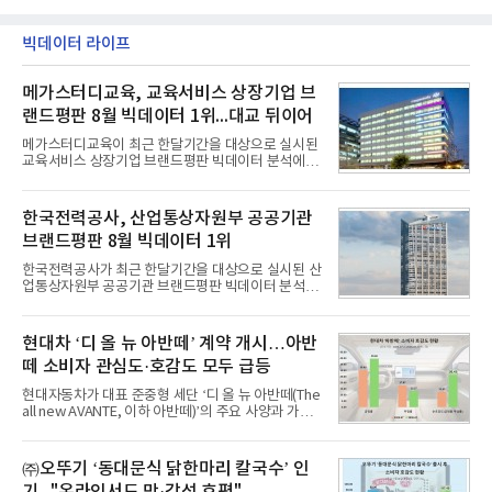
빅데이터 라이프
메가스터디교육, 교육서비스 상장기업 브
랜드평판 8월 빅데이터 1위...대교 뒤이어
메가스터디교육이 최근 한달기간을 대상으로 실시된
교육서비스 상장기업 브랜드평판 빅데이터 분석에서
1위를 차지했다. 대교와 디지털대상이 뒤를 이었다.7
일 한국기업평판연구소(소장 구창환)는 국내 교육서
비스 상장기업 브랜드를 대상으로 지난 7월 7일부터
한국전력공사, 산업통상자원부 공공기관
8월 7일까지 수집된 소비자 빅데이터 10,074,233건
브랜드평판 8월 빅데이터 1위
을 분석한 결과, 메가스터디교육이 브랜드평판지수
1,710,926을 기록하며 8월 1위에 올랐다고 밝혔다.
한국전력공사가 최근 한달기간을 대상으로 실시된 산
분석에 활용된 빅데이터는 지난 7월(9,491,206건) 대
업통상자원부 공공기관 브랜드평판 빅데이터 분석에
비 6.14% 증가한 수치로, 교육서비스 상장기업 브랜
서 1위를 차지했다. 한국가스공사와 한국수력원자력
드에 대한 소비자 관심이 확대됐다.연구소에 따르면 8
이 순으로 뒤를 이었다.7일 한국기업평판연구소(소장
월 교육서비스 상장기업 브랜드평판 순위는 메가스터
구창환)는 산업통상자원부 공공기관 41개 브랜드를
현대차 ‘디 올 뉴 아반떼’ 계약 개시…아반
디교육, 대교, 디지
대상으로 지난 7월 7일부터 8월 7일까지 수집된 소비
떼 소비자 관심도·호감도 모두 급등
자 빅데이터 91,102,549건을 분석한 결과, 한국전력
공사가 브랜드평판지수 10,670,633을 기록하며 8월
현대자동차가 대표 준중형 세단 ‘디 올 뉴 아반떼(The
1위에 올랐다고 밝혔다. 분석에 활용된 빅데이터는 지
all new AVANTE, 이하 아반떼)’의 주요 사양과 가격
난 7월(88,893,823건) 대비 2.48% 증가한 수치다.연
을 공개하고 5일부터 계약을 시작한다고 밝혔다.아반
구소에 따르면 8월 산업통상자원부 공공기관 브랜드
떼는 6년 만에 선보이는 8세대 완전변경 모델로, ▲정
평판 30위 순위는 한국전력공사, 한국가스공사, 한국
교한 선과 면을 중심으로 완성한 파격적인 디자인 ▲
㈜오뚜기 ‘동대문식 닭한마리 칼국수’ 인
수력원자력, 한국석
과거 중형 세단 수준으로 확대된 차체 제원 ▲글로벌