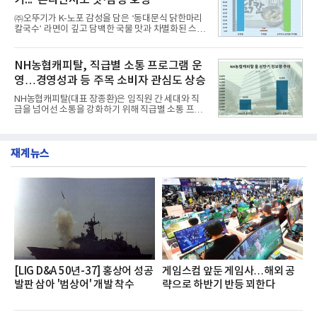
기..."온라인서도 맛·감성 호평"
최고 수준의 안전성 ▲성능과 효율을 동시에 높인 주
행 완성도 ▲첨단 편의 및 디지털 사양 적용 등을 통해
㈜오뚜기가 K-노포 감성을 담은 ‘동대문식 닭한마리
글로벌 준중형 세단의 새로운 기준을 세웠다.아반떼
칼국수’ 라면이 깊고 담백한 국물 맛과 차별화된 스토
는 가솔린 2.0과 1.6 하이브리드 두 가지 파워트레인
리로 출시 초기부터 높은 인기를 얻고 있다고 4일 밝
과 모던, 프리미엄, 인스퍼레이션 세 가지 트림으로
혔다.‘동대문식 닭한마리 칼국수’는 예상을 뛰어넘는
운영된다.◆ 디자인·공간·안전·성능 전반에서 차급을
소비자 호응에 힘입어 지난 7월 13일 첫 선을 보인 지
NH농협캐피탈, 직급별 소통 프로그램 운
넘
단 18일 만에 누적 판매량 50만 개를 돌파하는 성과를
영…경영성과 등 주목 소비자 관심도 상승
거두었다.이번 신제품은 개발진이 전국의 닭한마리
전문점을 직접 찾아 다니며 최적의 육수 비율을 완성
NH농협캐피탈(대표 장종환)은 임직원 간 세대와 직
했다. 자극적이지 않으면서도 깊은 닭육수에 마늘의
급을 넘어선 소통을 강화하기 위해 직급별 소통 프로
개운한 풍미를 더했으며, 국물이 잘 배어들면서도 쫄
그램'너하(NH)고, 나하(NH)고, NH GO!'를 지난 27일
깃한 식감이 살아있는 칼국수 면발을 정교하게 구현
부터 30일까지 서울 원센티널 NH농협캐피탈타워 22
했다는게 회사측의 설명이다.실제 현장 시식 행사에
층에서 운영했다고 31일 밝혔다.이번 프로그램은 경
서도
재계뉴스
영지원부 홍보팀과 2026년 새로이(e)＊가 공동 주관
했으며, ▲팀장·부장(7.27), ▲계장·주임(7.28), ▲과
장·차장(7.29), ▲대리(7.30) 등 직급별로 총 4회에 걸
쳐 진행됐다.참고로 새로이(e)는 NH농협캐피탈 MZ
세대들로(과장~계장) 구성된 자율 참여조직으로, 조
직문화 혁신과 업무 효율성 향상을 위한 다양한 활동
을 추진하며,새로운 변화와 이로운 영향력을 조직전
반에 전파하는 역할
[LIG D&A 50년-37] 홍상어 성공
게임스컴 앞둔 게임사…해외 공
발판 삼아 '범상어' 개발 착수
략으로 하반기 반등 꾀한다