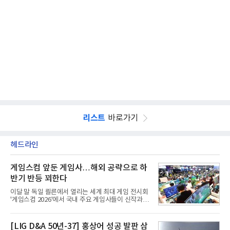
리스트
바로가기
헤드라인
게임스컴 앞둔 게임사…해외 공략으로 하
반기 반등 꾀한다
이달 말 독일 쾰른에서 열리는 세계 최대 게임 전시회
'게임스컴 2026'에서 국내 주요 게임사들이 신작과 글
로벌 전략을 공개한다. 상반기 게임사들의 실적이 업
체별로 엇갈린 가운데 하반기 신작 흥행과 해외 시장
성과가 실적을 좌우할 핵심 변수로 떠오르고 있다.8일
[LIG D&A 50년-37] 홍상어 성공 발판 삼